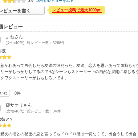
：
2.6
16件のレビューをみる
レビュー投稿で最大1000pt!
レビューを書く
価レビュー
よね
さん
(女性/40代)
総レビュー数：3288件
の彼
い惹かれあって再会したら友達の彼だった。友達、恋人を思いあって気持ちが
ーリーがしっかりしてるのでHなシーンもストーリー上の自然な展開に感じるく
ワクワクストーリーがおもしろいです。
いね
0件
碇サオリ
さん
(女性/40代)
総レビュー数：34件
の彼と?
、親友の彼との秘密の恋と言ってもドロドロ感は一切なくて、出会うして出