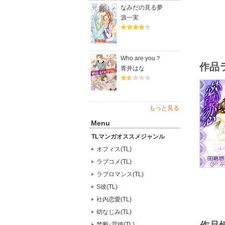
なみだの見る夢
源一実
Who are you？
作品
青井はな
もっと見る
Menu
TLマンガオススメジャンル
オフィス(TL)
ラブコメ(TL)
ラブロマンス(TL)
S彼(TL)
社内恋愛(TL)
幼なじみ(TL)
禁断･背徳(TL)