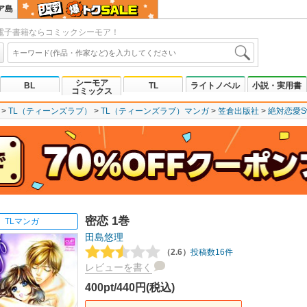
ア島
電子書籍ならコミックシーモア！
シーモア
BL
TL
ライトノベル
小説・実用書
コミックス
TL（ティーンズラブ）
TL（ティーンズラブ）マンガ
笠倉出版社
絶対恋愛Sw
密恋 1巻
TLマンガ
田島悠理
（2.6）
投稿数16件
レビューを書く
400pt/440円(税込)