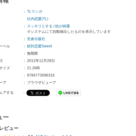
情報
：
TLマンガ
社内恋愛(TL)
：
スッキリとする
/
絵が綺麗
※システムにて自動抽出したものを表示しています
：
笠倉出版社
ーベル
：
絶対恋愛Sweet
：
無期限
日
：
2012年12月28日
サイズ
：
21.2MB
：
9784773096316 
ーア
：
ブラウザビューア
ェアする
：
ュー
レビュー