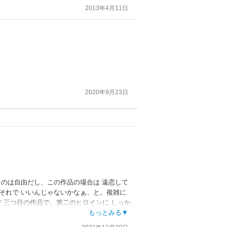
2013年4月11日
2020年9月23日
るのは自由だし、この作品の場合は 遠恋して
、それで いいんじゃないかなぁ、と。複雑に
 三つ目の作品で、第二のヒロインに しっか
に近い恋愛って 世の中のオフィスビル街に
もっとみる▼