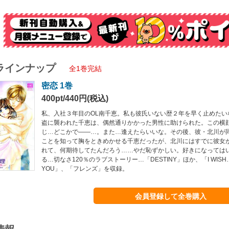
ラインナップ
全1巻完結
密恋 1巻
400pt/440円(税込)
私、入社３年目のOL南千恵。私も彼氏いない歴２年を早く止めたい
盗に襲われた千恵は、偶然通りかかった男性に助けられた。この横
じ…どこかで――…。また…逢えたらいいな。その後、彼・北川が
ことを知って胸をときめかせる千恵だったが、北川にはすでに彼女
れて、何期待してたんだろう……やだ恥ずかしい。好きになっては
る…切なさ120％のラブストーリー…「DESTINY」ほか、「I WISH…
YOU」、「フレンズ」を収録。
会員登録して全巻購入