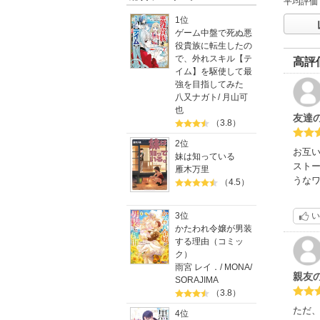
平均評価
1位
ゲーム中盤で死ぬ悪
役貴族に転生したの
で、外れスキル【テ
高評
イム】を駆使して最
強を目指してみた
八又ナガト
/
月山可
也
友達
（3.8）
2位
お互
妹は知っている
スト
雁木万里
うな
（4.5）
い
3位
かたわれ令嬢が男装
する理由（コミッ
ク）
雨宮 レイ．
/
MONA
/
親友
SORAJIMA
（3.8）
ただ
4位