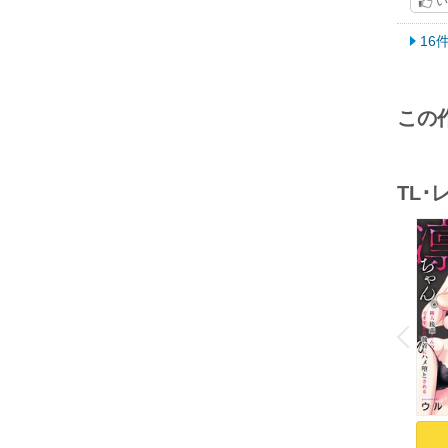
い
16
この
TL
o
v
P
r
e
i
u