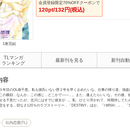
会員登録限定70%OFFクーポンで
120pt/132円(税込)
1巻完結
TLマンガ
最新刊を見る
新刊自動
ランキング
内容
３年目のOL南千恵。私も彼氏いない歴２年を早く止めたいな。仕事の帰り道、強盗
この横顔…なんか…この感じ…どこかで――…。また…逢えたらいいな。その後、
せる千恵だったが、北川にはすでに彼女が…。私、ひとり浮かれて、何期待してた
をする…切なさ120％のラブストーリー…「DESTINY」ほか、「I WISH…」、「S
社内恋愛(TL)