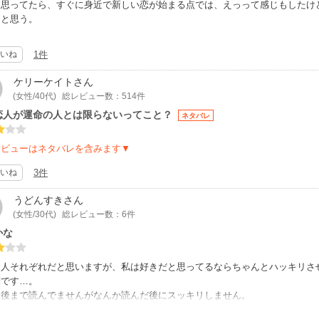
と思ってたら、すぐに身近で新しい恋が始まる点では、えっって感じもしたけ
たと思う。
いね
1件
ケリーケイト
さん
(女性/40代)
総レビュー数：514件
恋人が運命の人とは限らないってこと？
ネタバレ
レビューはネタバレを含みます▼
いね
3件
うどんすき
さん
(女性/30代)
総レビュー数：6件
かな
は人それぞれだと思いますが、私は好きだと思ってるならちゃんとハッキリさ
問です…。
最後まで読んでませんがなんか読んだ後にスッキリしません。