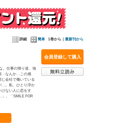
詳細
簡単
1巻から｜
最新刊から
会員登録して購入
な。仕事の帰り道、強
顔…なんか…この感
同じ会社で働いている
が…。私、ひとり浮か
いけない人に恋をす
」、「SMILE FOR