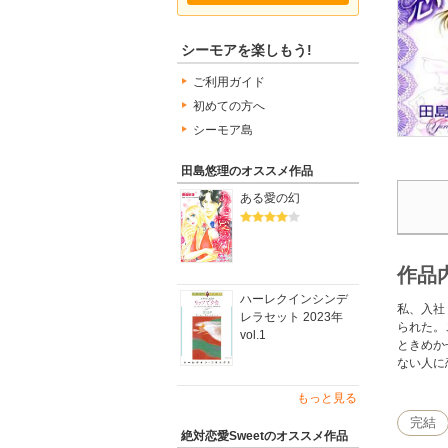
シーモアを楽しもう!
ご利用ガイド
初めての方へ
シーモア島
田島悠理のオススメ作品
ある愛の幻
作品
ハーレクインシンデ
私、入社
レラセット 2023年
られた。
vol.1
ときめか
ない人に恋
もっと見る
完結
絶対恋愛Sweetのオススメ作品