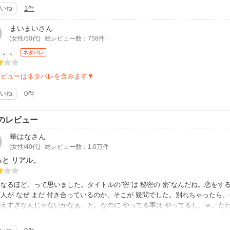
いのは切ないです。
いね
1件
まいまい
さん
(女性/50代)
総レビュー数：758件
、、、
ネタバレ
レビューはネタバレを含みます▼
いね
0件
のレビュー
華はな
さん
(女性/40代)
総レビュー数：1.0万件
っと リアル。
なるほど、って思いました。タイトルの”密”は 秘密の”密”なんだね。恋をす
人が なぜ まだ 付き合っているのか、そこが 疑問でした。別れちゃったら
えすぎなんじゃないかなぁ、と。なのに やってる事は やってるし、ｗ。ただ
好きだと言ってくれた男性が現れたことがせめてもの救いですね。きっと これ
まんと転がっているような気がしました。