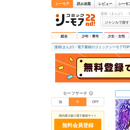
シーモア
読み放題
レビュー
シーモ
漫画（まんが）・
ジャンルで探す
総合
少年・青年
少女・女性
漫画(まんが)・電子書籍のコミックシーモアTOP
セーフサーチ
？
強
中
OFF
国内最大級の電子書籍サイト
無料会員登録