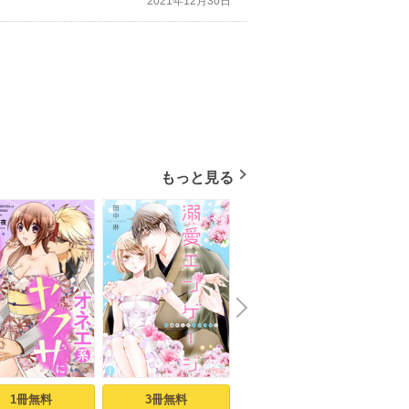
2021年12月30日
もっと見る
N
x
e
t
1冊無料
3冊無料
7冊無料