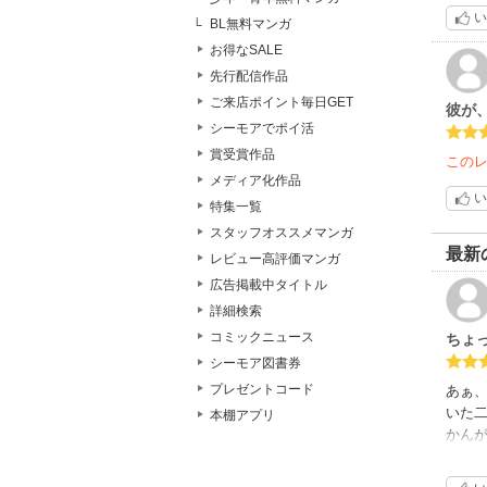
切な
い
BL無料マンガ
お得なSALE
先行配信作品
ご来店ポイント毎日GET
彼が
シーモアでポイ活
賞受賞作品
この
メディア化作品
い
特集一覧
スタッフオススメマンガ
最新
レビュー高評価マンガ
広告掲載中タイトル
詳細検索
コミックニュース
ちょ
シーモア図書券
プレゼントコード
あぁ、
いた二
本棚アプリ
かんが
りと
は ご