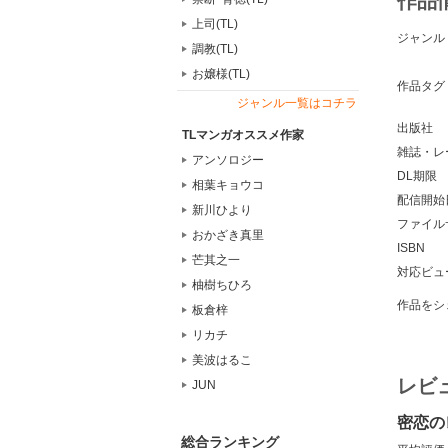
作品
上司(TL)
ジャンル
調教(TL)
お嬢様(TL)
作品タグ
ジャンル一覧はコチラ
出版社
TLマンガオススメ作家
雑誌・レ
アンソロジー
DL期限
相葉キョウコ
配信開始
新川ひより
ファイル
おかざき真里
ISBN
芒其之一
対応ビュ
柚樹ちひろ
作品をシ
板倉梓
リカチ
美波はるこ
レビ
JUN
密恋の
総合ランキング