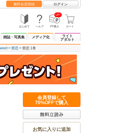
無料会員登録
ログイン
UP!
はじめて
ヘルプ
PT購入
カート
ライト
雑誌・写真集
メディア化
アダルト
eet
密恋
密恋 1巻
会員登録して
70%OFFで購入
お気に入りに追加