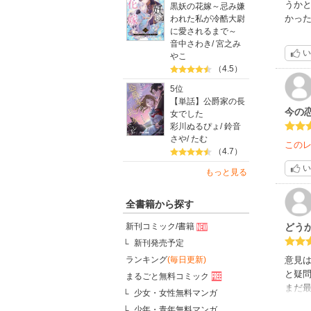
うか
黒妖の花嫁～忌み嫌
かっ
われた私が冷酷大尉
に愛されるまで～
音中さわき
/
宮之み
い
やこ
（4.5）
5位
【単話】公爵家の長
今の
女でした
彩川ぬるぴょ
/
鈴音
さや
/
たむ
この
（4.7）
い
もっと見る
全書籍から探す
どう
新刊コミック/書籍
新刊発売予定
意見
ランキング
(毎日更新)
と疑
まるごと無料コミック
まだ
少女・女性無料マンガ
少年・青年無料マンガ