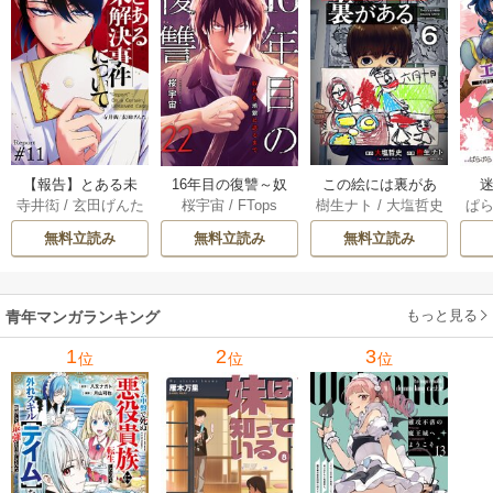
【報告】とある未
16年目の復讐～奴
この絵には裏があ
迷
寺井衒
/
玄田げんた
桜宇宙
/
FTops
樹生ナト
/
大塩哲史
ぱ
解決事件について 1
らを地獄に送るま
る 6巻
1巻
で 22巻
無料立読み
無料立読み
無料立読み
もっと見る
青年マンガランキング
1
2
3
位
位
位