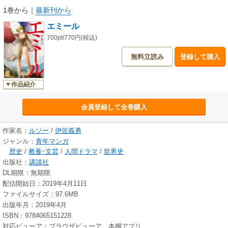
1巻から
｜
最新刊から
エミール
700pt/770円(税込)
無料立読み
登録して購入
作品紹介
会員登録して全巻購入
作家名：
ルソー
/
伊佐義勇
ジャンル：
青年マンガ
歴史
/
教養･文芸
/
人間ドラマ
/
世界史
出版社：
講談社
DL期限：無期限
配信開始日：2019年4月11日
ファイルサイズ：97.6MB
出版年月：2019年4月
ISBN：9784065151228
対応ビューア：ブラウザビューア、本棚アプリ