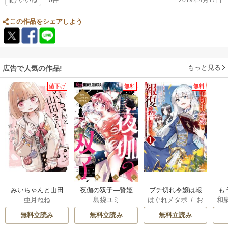
て中の今このタイミングで読めたことはとても良かったです。
いいね
でも、ルソーの人とナリを知って、理想論を掲げてても、必ずしもその人
が人格者ではないんだな、と思いました。
この作品をシェアしよう
もっと見る
広告で人気の作品!
値下げ
無料
無料
みいちゃんと山田
夜伽の双子―贄姫
ブチ切れ令嬢は報
も
亜月ねね
島袋ユミ
はぐれメタボ
/
お
和
さん
は二人の王子に愛
復を誓いました。
離
おのいも
/
昌未
される―
意
無料立読み
無料立読み
無料立読み