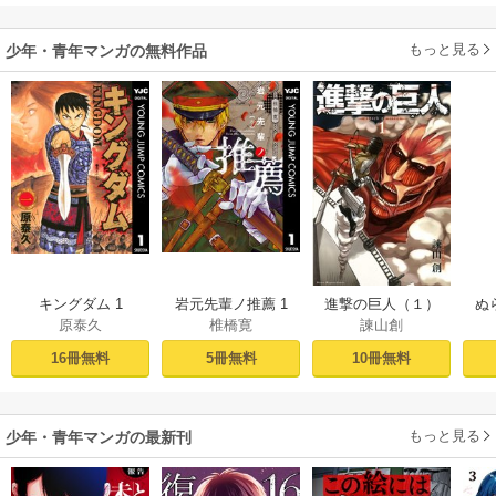
もっと見る
少年・青年マンガの無料作品
キングダム 1
岩元先輩ノ推薦 1
進撃の巨人（１）
ぬ
原泰久
椎橋寛
諫山創
16冊無料
5冊無料
10冊無料
もっと見る
少年・青年マンガの最新刊