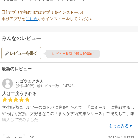
｢アプリで読む｣にはアプリをインストール!
本棚アプリを
こちら
からインストールしてください
みんなのレビュー
レビューを書く
レビュー投稿で最大1000pt!
最新のレビュー
こばやまと
さん
(女性/40代)
総レビュー数：1474件
人は二度うまれる！
学生時代に、ルソーのコトバに胸を打たれて、「エミール」に挑戦するも
やっぱり挫折。大好きなこの「まんが学術文庫シリーズ」で発見して、即
購入して読みました。
今まで読んだ「まんが学術文庫シリーズ」の作品より、難しく、言葉を咀
もっとみる▼
嚼して読むのに時間がかかりました。でも、とても面白かったです。子育
0件
2019年4月17日