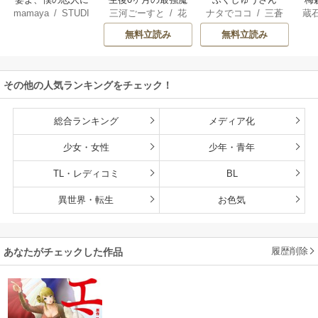
mamaya
/
STUDI
三河ごーすと
/
花
ナタでココ
/
三蒼
蔵
なってくれません
王 食べるだけ強
O ZOON
房雪
/
マップ
核
/
チームふくし
カ
か？
くなるチート能力
無料立読み
無料立読み
ゅうさん
持ち転生者だけど
赤ちゃんなので英
雄たちの母乳で成
その他の人気ランキングをチェック！
長して無双します
総合ランキング
メディア化
少女・女性
少年・青年
TL・レディコミ
BL
異世界・転生
お色気
履歴削除
あなたがチェックした作品