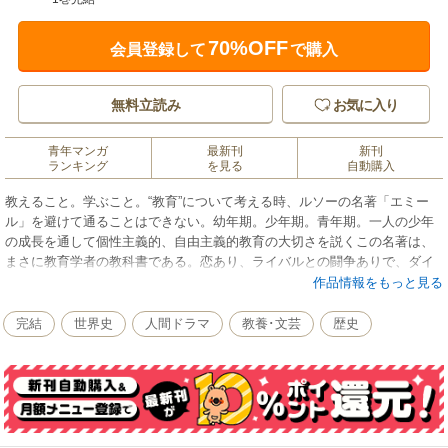
70%OFF
会員登録して
で購入
無料立読み
お気に入り
青年マンガ
最新刊
新刊
ランキング
を見る
自動購入
教えること。学ぶこと。“教育”について考える時、ルソーの名著「エミー
ル」を避けて通ることはできない。幼年期。少年期。青年期。一人の少年
の成長を通して個性主義的、自由主義的教育の大切さを説くこの名著は、
まさに教育学者の教科書である。恋あり、ライバルとの闘争ありで、ダイ
ナミックに完全まんが化。本編を読む前に、まずまんがでどうぞ！
作品情報をもっと見る
完結
世界史
人間ドラマ
教養･文芸
歴史