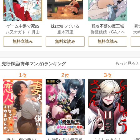
ゲーム中盤で死ぬ
妹は知っている
難攻不落の魔王城
異
八又ナガト
/
月山
雁木万里
御鷹穂積（GAノベ
大
悪役貴族に転生し
へようこそ～デバ
は
可也
ル／SBクリエイテ
Ａ
たので、外れスキ
フは不要と勇者パ
出
無料立読み
無料立読み
無料立読み
ィブ刊）
/
蚕堂j1
ル【テイム】を駆
ーティーを追い出
で
/
弓取葵
/
平石
使して最強を目指
された黒魔導士、
サ
六
/
ユウヒ
してみた
魔王軍の最高幹部
もっと見る
先行作品(青年マンガ)ランキング
に迎えられる～
1
2
3
位
位
位
妻よ、僕の恋人に
生後0ヶ月の最強魔
ふくしゅうさん
梅