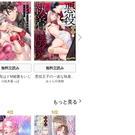
N
x
e
t
無料立読み
無料立読み
無料立読み
長はドM秘書をいじ
悪役王子の一途な執着、
薄幸令嬢ライラの数奇な
運命
小此木葉っぱ
みくらや杏樹
tsugumi
い～オフィスでぬれ
果てない溺愛。 モブ令嬢
結婚 愛さないと告げた冷
い。
玩具レビュー～【コ
なのに極上愛撫でイかさ
酷公爵は甘く夜伽を命ず
ックス版】 3巻
れっぱなしです！（分冊
る（分冊版） 10巻
版） 34巻
もっと見る
4位
5位
6位