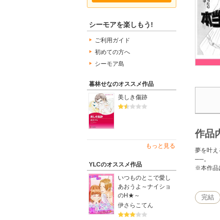
シーモアを楽しもう!
ご利用ガイド
初めての方へ
シーモア島
暮林せなのオススメ作品
美しき傷跡
作品
もっと見る
夢を叶え
──。
YLCのオススメ作品
※本作品
いつものとこで愛し
あおうよ～ナイショ
のH★～
完結
伊さらこてん