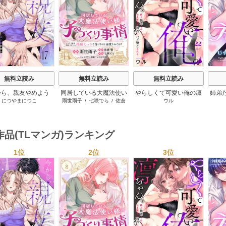
s
無料立読み
無料立読み
無料立読み
から、親友やめよう
同居している大魔法使い
やらしくて可愛い俺の凛
姉弟
につやまにつこ
雨世雨子
/
七咲でら
/
佐倉
ウル
～腐れ縁同僚は甘い
様の子づくり事情 こっそ
ちゃん。～隣人後輩くん
なけ
響
/
よなが月見
快楽で私を壊す～
り家を出るつもりが、絶
のイキすぎた執着にハメ
倫えっちで蕩けるほど溺
堕とされる～
愛されてます
作品(TLマンガ)ランキング
1位
2位
3位
s