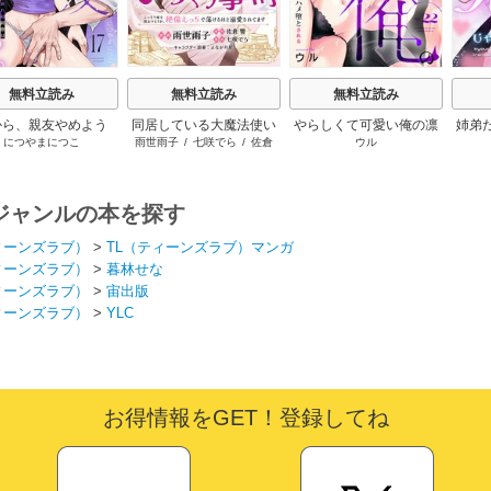
無料立読み
無料立読み
無料立読み
から、親友やめよう
同居している大魔法使い
やらしくて可愛い俺の凛
姉弟
につやまにつこ
雨世雨子
/
七咲でら
/
佐倉
ウル
～腐れ縁同僚は甘い
様の子づくり事情 こっそ
ちゃん。～隣人後輩くん
なけ
響
/
よなが月見
快楽で私を壊す～
り家を出るつもりが、絶
のイキすぎた執着にハメ
倫えっちで蕩けるほど溺
堕とされる～
愛されてます
ジャンルの本を探す
ィーンズラブ）
>
TL（ティーンズラブ）マンガ
ィーンズラブ）
>
暮林せな
ィーンズラブ）
>
宙出版
ィーンズラブ）
>
YLC
お得情報をGET！登録してね