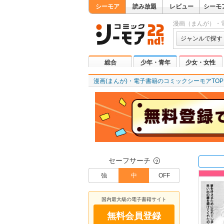
シーモア
読み放題
レビュー
シーモ
漫画（まんが）・
ジャンルで探す
総合
少年・青年
少女・女性
漫画(まんが)・電子書籍のコミックシーモアTOP
セーフサーチ
？
強
中
OFF
国内最大級の電子書籍サイト
無料会員登録