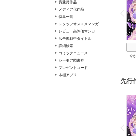
賞受賞作品
o
v
メディア化作品
P
r
e
i
u
特集一覧
スタッフオススメマンガ
レビュー高評価マンガ
広告掲載中タイトル
詳細検索
コミックニュース
今
シーモア図書券
か。
プレゼントコード
本棚アプリ
先行
o
v
P
r
e
i
u