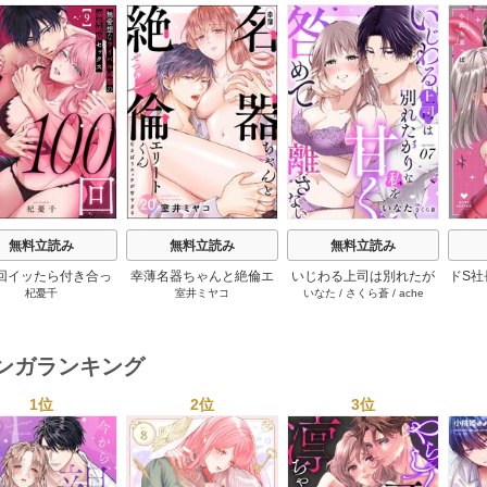
s
無料立読み
無料立読み
無料立読み
0回イッたら付き合っ
幸薄名器ちゃんと絶倫エ
いじわる上司は別れたが
ドS社
杞憂千
室井ミヤコ
いなた
/
さくら蒼
/
ache
 無愛想なライバル同
リートくん むさぼりエッ
りな私を甘く咎めて離さ
めた
の溺愛絶倫セックス
チが甘すぎる（分冊版）
ない【分冊版】 7巻
とろ
（分冊版） 9巻
20巻
ミ
マンガランキング
1位
2位
3位