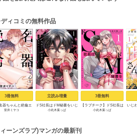
･レディコミの無料作品
s
3冊無料
立読み増量
3冊無料
名器ちゃんと絶倫エ
ドS社長はドM秘書をいじ
【ラブチーク】ドS社長は
いじ
室井ミヤコ
小此木葉っぱ
小此木葉っぱ
トくん むさぼりエッ
めたい～オフィスでぬれ
ドM秘書をいじめたい～
れ上
甘すぎる（分冊版）
とろ玩具レビュー～
オフィスでぬれとろ玩具
泣
【第1話】
1【電子限定漫画付き】
レビュー～ act.1
Episo
(ティーンズラブ)マンガの最新刊