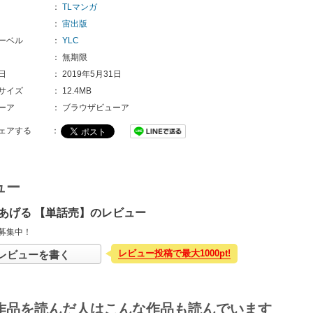
：
TLマンガ
：
宙出版
ーベル
：
YLC
：
無期限
日
：
2019年5月31日
サイズ
：
12.4MB
ーア
：
ブラウザビューア
ェアする
：
ュー
あげる 【単話売】のレビュー
募集中！
レビュー投稿で最大1000pt!
レビューを書く
作品を読んだ人はこんな作品も読んでいます