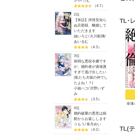
さや
/
たむ
（4.7）
2位
TL
【単話】拝啓見知ら
ぬ旦那様、離婚して
いただきます
紬いろと
/
久川航璃
/
あいるむ
（4.3）
3位
o
v
病弱な悪役令嬢です
P
r
e
i
u
が、婚約者が過保護
すぎて逃げ出したい
(私たち犬猿の仲でし
たよね！？)
小箱ハコ
/
沢野いず
み
（3.5）
幸薄
4位
リー
婚約破棄の悪意は娼
チが
館からお返しします
うもう
/
皐月めい
TL
（4.2）