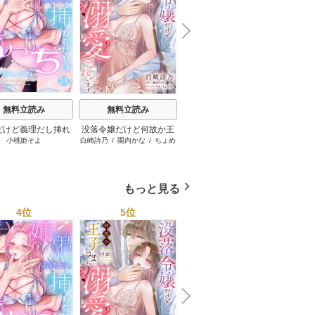
N
x
e
t
無料立読み
無料立読み
無料立読み
だけど義理だし挿れ
没落令嬢だけど何故か王
お隣の宮野さんは、私を
キスで
小桃姫そよ
白崎詩乃
/
園内かな
/
ちょめ
藤那トムヲ
ればえっちじゃない
子さまに溺愛されていま
美味しく食べたがる【単
仔
よね【単話版】
す【単話売】
話売】
もっと見る
4位
5位
6位
N
x
e