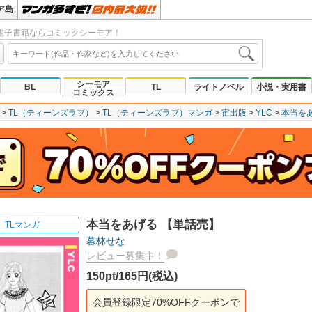
ア島
電子書籍ならコミックシーモア！
シーモア
BL
TL
ライトノベル
小説・実用書
コミックス
TL（ティーンズラブ）
TL（ティーンズラブ）マンガ
宙出版
YLC
本当を
本当をあげる 【単話売】
TLマンガ
暮林せな
レビュー募集中！
150pt/165円(税込)
会員登録限定70%OFFクーポンで