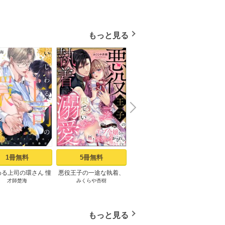
もっと見る
N
x
e
t
1冊無料
5冊無料
2冊無料
わる上司の環さん 憧
悪役王子の一途な執着、
薄幸令嬢ライラの数奇な
最愛す
才師楚海
みくらや杏樹
tsugumi
ache
司のウラの顔は、私
果てない溺愛。 モブ令嬢
結婚 愛さないと告げた冷
～歳の
かせの飢えた暴君
なのに極上愛撫でイかさ
酷公爵は甘く夜伽を命ず
密か
de.1《Pinkcherie》
れっぱなしです！（分冊
る（分冊版） 【第1話】
版） 【第1話】
もっと見る