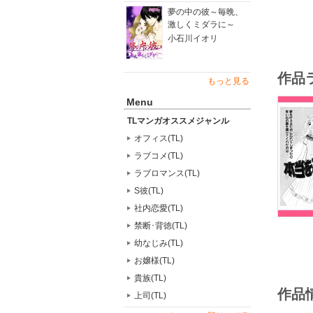
夢の中の彼～毎晩、
激しくミダラに～
小石川イオリ
作品
もっと見る
Menu
TLマンガオススメジャンル
オフィス(TL)
ラブコメ(TL)
ラブロマンス(TL)
S彼(TL)
社内恋愛(TL)
禁断･背徳(TL)
幼なじみ(TL)
お嬢様(TL)
貴族(TL)
作品
上司(TL)