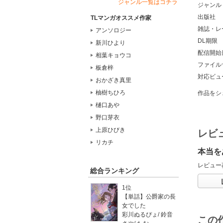
ジャンル一覧はコチラ
ジャンル
出版社
TLマンガオススメ作家
雑誌・レ
アンソロジー
DL期限
新川ひより
配信開始
相葉キョウコ
ファイル
板倉梓
対応ビュ
おかざき真里
柚樹ちひろ
作品をシ
樋口あや
野口芽衣
上原ひびき
レビ
リカチ
本当を
レビュー
総合ランキング
1位
【単話】公爵家の長
女でした
彩川ぬるぴょ
/
鈴音
この