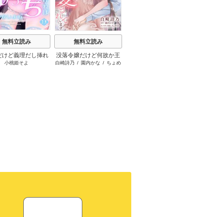
t
無料立読み
無料立読み
無料立読み
だけど義理だし挿れ
没落令嬢だけど何故か王
お隣の宮野さんは、私を
キスで
小桃姫そよ
白崎詩乃
/
園内かな
/
ちょめ
藤那トムヲ
ればえっちじゃない
子さまに溺愛されていま
美味しく食べたがる【単
仔
よね【単話版】
す【単話売】
話売】