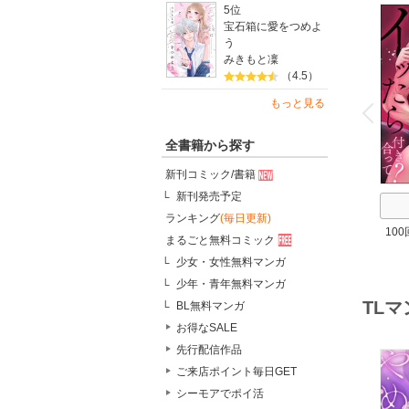
5位
宝石箱に愛をつめよ
う
みきもと凜
（4.5）
o
v
もっと見る
P
r
e
i
u
全書籍から探す
新刊コミック/書籍
新刊発売予定
ランキング
(毎日更新)
10
まるごと無料コミック
て？
少女・女性無料マンガ
期
少年・青年無料マンガ
TL
BL無料マンガ
お得なSALE
先行配信作品
ご来店ポイント毎日GET
シーモアでポイ活