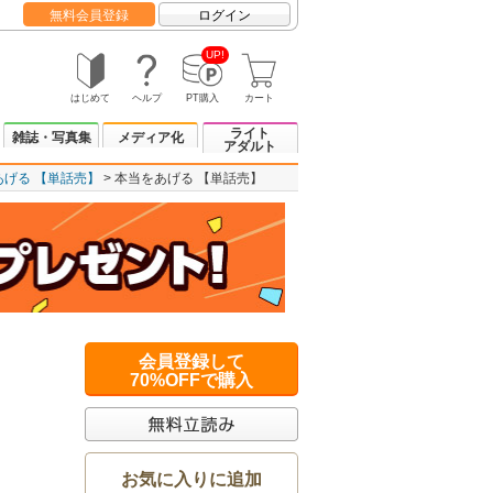
無料会員登録
ログイン
UP!
はじめて
ヘルプ
PT購入
カート
ライト
雑誌・写真集
メディア化
アダルト
あげる 【単話売】
本当をあげる 【単話売】
会員登録して
70%OFFで購入
お気に入りに追加