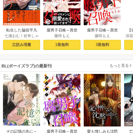
転生した脇役平凡
腐男子召喚～異世
腐男子召喚～異世
【
七瀬おむ
/
岩奇しゃ
藤咲もえ
藤咲もえ
深
な僕は、美形第二
界で神獣にハメら
界で神獣にハメら
ラ
け
王子をヤンデレに
れました～ 【電子
れました～ 分冊版
う
立読み増量
1冊無料
3冊無料
してしまった１
コミック限定特典
： 1
ル
【シーモア限定
付き】
た！
版】
もっと見る
BL(ボーイズラブ)の最新刊
その記憶の先に～
腐男子召喚～異世
愛も憎しみも沈黙