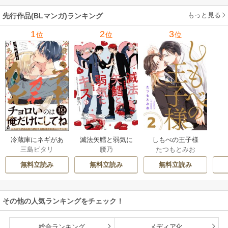
もっと見る
先行作品(BLマンガ)ランキング
1
2
3
位
位
位
滅法矢鱈と弱気に
冷蔵庫にネギがあ
しもべの王子様
腰乃
三島ピタリ
たつもとみお
キス【コミックス
ったカモ
【描き下ろしおま
版】
け付き特装版】
無料立読み
無料立読み
無料立読み
その他の人気ランキングをチェック！
総合ランキング
メディア化