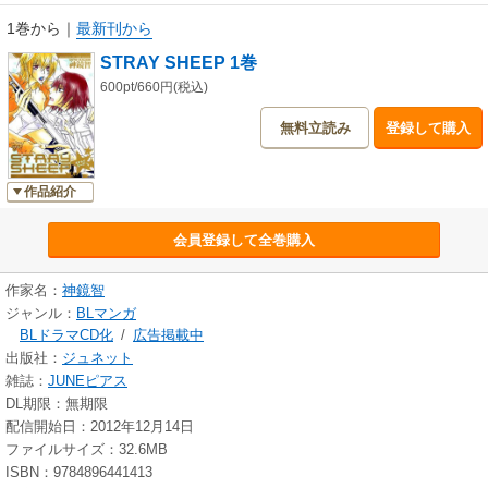
1巻から
｜
最新刊から
STRAY SHEEP 1巻
600pt/660円(税込)
無料立読み
登録して購入
作品紹介
会員登録して全巻購入
作家名：
神鏡智
ジャンル：
BLマンガ
BLドラマCD化
/
広告掲載中
出版社：
ジュネット
雑誌：
JUNEピアス
DL期限：無期限
配信開始日：2012年12月14日
ファイルサイズ：32.6MB
ISBN：9784896441413