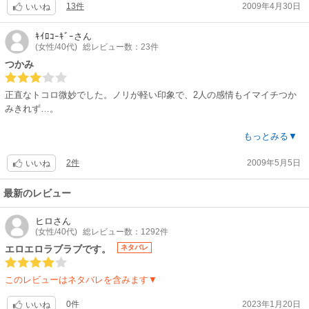
13件
2009年4月30日
いいね
話は?みどころ参照。
ｷｲﾛｺｰｷﾞｰ
さん
(女性/40代)
総レビュー数：23件
「映二のためなら風俗で働いて貢ぐよ」と言った祐司の言葉を真にうけ
て、本気で祐司に援交させようとする映二(オイオイ?)。
つかみ
で、祐司の「(知らないヤツにやられるくらいなら)映二が俺のお初奪って
正直なトコロ微妙でした。ノリが軽い印象で、2人の感情もイマイチつか
よ」(キャッ☆何かこの言い方エロイわ～?)。
みきれず…。
…その後の展開は読んでからのお楽しみ、ということで?(あ、エロ多めだ
絵はカワイイし、幼馴染み設定だし、期待してた分残念です。
もっとみる▼
けど濃くはないです⚠)
今後の話次第な感じです。
2件
2009年5月5日
いいね
…何気にハマッたらしい映二クン。前書きで「7年も連載してるのに一向
に買い戻せない」と言ってたけど、要は○○まくってたとゆー話、だよね？
最新のレビュー
(笑)やだわぁ?
ヒロ
さん
。。。。。。
(女性/40代)
総レビュー数：1292件
この先続きがあるみたいですが、不定期連載していた話を集めた?なので
エロエロラブラブです。
ネタバレ
話はその都度完結するスタイルです(多分)。だから、今回もスッキリ終わ
ってるので短編としてサクッと読めてイイ感じですよ?
このレビューはネタバレを含みます▼
もちろん続きも楽しみにしてまーす?
0件
2023年1月20日
いいね