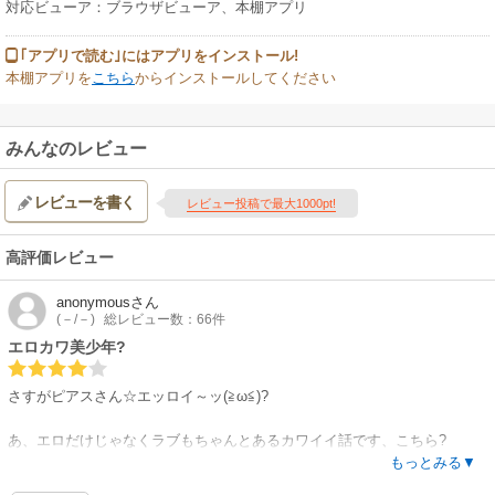
対応ビューア：ブラウザビューア、本棚アプリ
｢アプリで読む｣にはアプリをインストール!
本棚アプリを
こちら
からインストールしてください
みんなのレビュー
レビューを書く
レビュー投稿で最大1000pt!
高評価レビュー
anonymous
さん
(－/－)
総レビュー数：66件
エロカワ美少年?
さすがピアスさん☆エッロイ～ッ(≧ω≦)?
あ、エロだけじゃなくラブもちゃんとあるカワイイ話です、こちら?
それにしても、カワイイ少年たちのラブエロはやっぱイイですね～(しかも
もっとみる▼
幼馴染み設定だし！)?眼福?満腹??