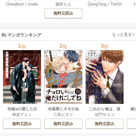
Oneulbom
/
studio
藤咲もえ
QiangTang
/
TheSh
秘密の花の香り～
界で神獣にハメら
の中で【タテヨ
【
Malangs
ubl Website+kkworl
【タテヨミ】 106-1
れました～ 分冊版
ミ】 240巻
無料立読み
d+BailiJunxi
07巻
71巻
もっと見る
BLマンガランキング
1
2
3
位
位
位
特級αの愛したΩ
冷蔵庫にネギがあ
これから俺は、後
滅
神波アユミ
三島ピタリ
佳門サエコ
ったカモ
輩に抱かれます
キ
無料立読み
無料立読み
無料立読み