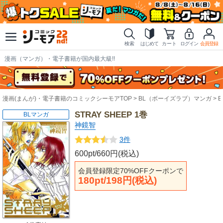
検索
はじめて
カート
ログイン
会員登録
漫画（マンガ）・電子書籍が国内最大級!!
漫画(まんが)・電子書籍のコミックシーモアTOP
BL（ボーイズラブ）マンガ
STRAY SHEEP 1巻
BLマンガ
神鏡智
3件
600pt/660円(税込)
会員登録限定70%OFFクーポンで
180pt/198円(税込)