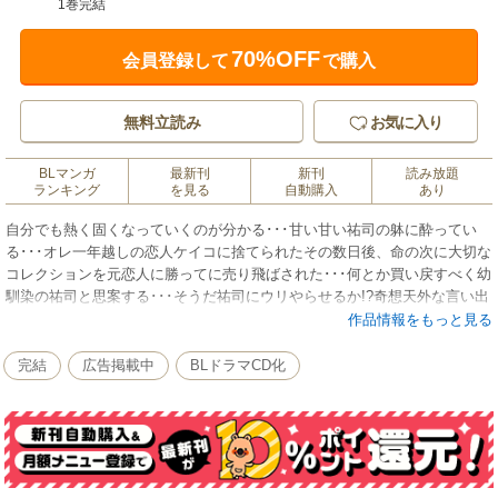
1巻完結
70%OFF
会員登録して
で購入
無料立読み
お気に入り
BLマンガ
最新刊
新刊
読み放題
ランキング
を見る
自動購入
あり
自分でも熱く固くなっていくのが分かる･･･甘い甘い祐司の躰に酔ってい
る･･･オレ一年越しの恋人ケイコに捨てられたその数日後、命の次に大切な
コレクションを元恋人に勝ってに売り飛ばされた･･･何とか買い戻すべく幼
馴染の祐司と思案する･･･そうだ祐司にウリやらせるか!?奇想天外な言い出
しに祐司は･･･誰とも経験ないのに･･･知らない人に奪われるくらいならオ
作品情報をもっと見る
レにお初を奪えと･･･
完結
広告掲載中
BLドラマCD化