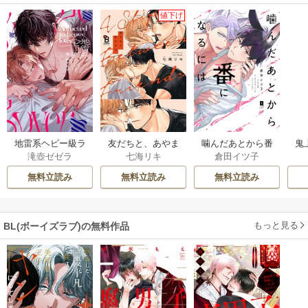
値下げ
地雷系ヘビー級ラ
友だちと、あやま
噛んだあとから番
鬼
滝壺ゼゼラ
七海リキ
倉田イツ子
バー【単行本版】
ち。
になるには【単行
本版】
【
無料立読み
無料立読み
無料立読み
もっと見る
BL(ボーイズラブ)の無料作品