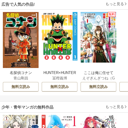
もっと見る
広告で人気の作品!
無料
名探偵コナン
HUNTER×HUNTER
ここは俺に任せて
青山剛昌
冨樫義博
えぞぎんぎつね（G
モノクロ版
先に行けと言って
Aノベル／SBクリ
から10年がたった
無料立読み
無料立読み
無料立読み
エイティブ刊）
/
ら伝説になってい
阿倍野ちゃこ
/
De
た。
eCHA
もっと見る
少年・青年マンガの無料作品