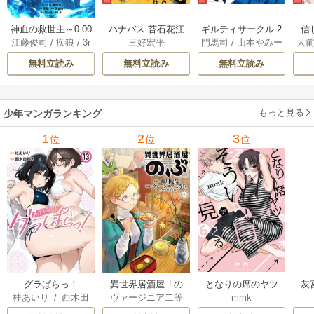
神血の救世主～0.00
ハナバス 苔石花江
ギルティサークル 2
信
江藤俊司
/
疾狼
/
3r
三好宏平
門馬司
/
山本やみー
大
000001％を引き当
のバスケ論 7巻
1巻
に
d Ie
/
Studio No.9
て最強へ～【電子
で
無料立読み
無料立読み
無料立読み
書籍特典付】 22巻
ギ
ャ
の
もっと見る
少年マンガランキング
れ
メ
1
2
3
位
位
位
ぁ
グラぱらっ！
異世界居酒屋「の
となりの席のヤツ
灰
桂あいり
/
西木田
ヴァージニア二等
mmk
ぶ」
がそういう目で見
景志
兵
/
蝉川夏哉
/
転
てくる