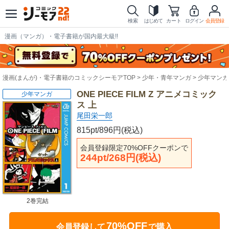
検索
はじめて
カート
ログイン
会員登録
漫画（マンガ）・電子書籍が国内最大級!!
漫画(まんが)・電子書籍のコミックシーモアTOP
少年・青年マンガ
少年マンガ
ONE PIECE FILM Z アニメコミック
少年マンガ
ス 上
尾田栄一郎
815pt/896円(税込)
会員登録限定70%OFFクーポンで
244pt/268円(税込)
2巻完結
70%OFF
会員登録して
で購入