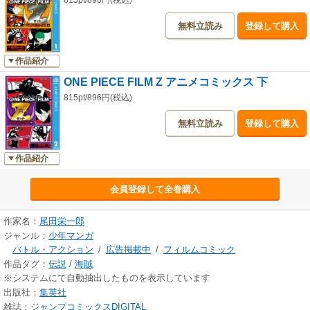
815pt/896円(税込)
無料立読み
登録して購入
作品紹介
ONE PIECE FILM Z アニメコミックス 下
815pt/896円(税込)
無料立読み
登録して購入
作品紹介
会員登録して全巻購入
作家名：
尾田栄一郎
ジャンル：
少年マンガ
バトル・アクション
/
広告掲載中
/
フィルムコミック
作品タグ：
伝説
/
海賊
※システムにて自動抽出したものを表示しています
出版社：
集英社
雑誌：
ジャンプコミックスDIGITAL