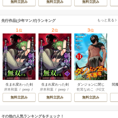
無料立読み
無料立読み
無料立読み
もっと見る
先行作品(少年マンガ)ランキング
1
2
3
位
位
位
生まれ変わった剣
生まれ変わった剣
ダンジョンに閉じ
閻魔
岸本和葉
/
peep
/
岸本和葉
/
peep
/
乾茸なめこ（HJ文
聖、剣士が冷遇さ
聖、剣士が冷遇さ
込められて25年。
染野静也
/
桑島黎
染野静也
/
桑島黎
庫／ホビージャパ
れる魔術至上主義
れる魔術至上主義
救出されたときに
無料立読み
無料立読み
無料立読み
音
/
taskey STUDI
音
/
taskey STUDI
ン刊）
/
御手洗太
の学園で無双する
の学園で無双する
は立派な不審者に
O
O
陽
/
芝
【単行本版】
なっていた【分冊
版】
その他の人気ランキングをチェック！