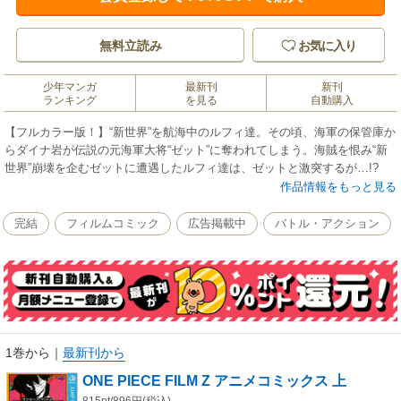
無料立読み
お気に入り
少年マンガ
最新刊
新刊
ランキング
を見る
自動購入
【フルカラー版！】“新世界”を航海中のルフィ達。その頃、海軍の保管庫か
らダイナ岩が伝説の元海軍大将“ゼット”に奪われてしまう。海賊を恨み“新
世界”崩壊を企むゼットに遭遇したルフィ達は、ゼットと激突するが…!?
作品情報をもっと見る
完結
フィルムコミック
広告掲載中
バトル・アクション
1巻から
｜
最新刊から
ONE PIECE FILM Z アニメコミックス 上