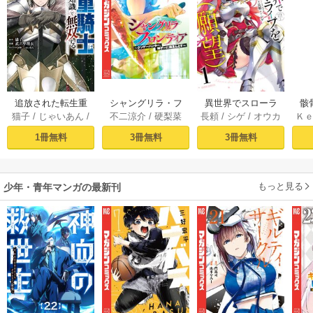
追放された転生重
シャングリラ・フ
異世界でスローラ
骸
猫子
/
じゃいあん
/
不二涼介
/
硬梨菜
長頼
/
シゲ
/
オウカ
Ｋ
騎士はゲーム知識
ロンティア（１）
イフを（願望） 1
異
武六甲理衣
で無双する（１）
～クソゲーハン
1冊無料
3冊無料
3冊無料
ター、神ゲーに挑
まんとす～
もっと見る
少年・青年マンガの最新刊