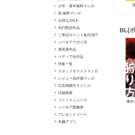
少年・青年無料マンガ
BL無料マンガ
お得なSALE
先行配信作品
BL
ご来店ポイント毎日GET
シーモアでポイ活
賞受賞作品
メディア化作品
特集一覧
o
v
スタッフオススメマンガ
P
r
e
i
u
レビュー高評価マンガ
広告掲載中タイトル
詳細検索
コミックニュース
事件
の
シーモア図書券
【
プレゼントコード
本棚アプリ