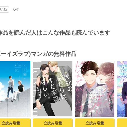
りしててｲｲ
いね
0件
想ｶｯｺｲｲ゛
総一朗と有末は意味深だしｽｹｻﾞﾈの元彼が出てきたり、新な年下のﾒﾝﾊﾞｰが
ｱﾀｯｸを、有末自身も色んな問題抱えてて波瀾万丈
ﾞﾈの人情味が顕になって来て最後の方は何か可愛いﾃﾞｽ
作品を読んだ人はこんな作品も読んでいます
なこんなで二人の出した結論は…
最後まで解らない展開で楽しめます。ﾘｱﾙな大人のﾗﾌﾞ
(ボーイズラブ)マンガの無料作品
s
立読み増量
立読み増量
立読み増量