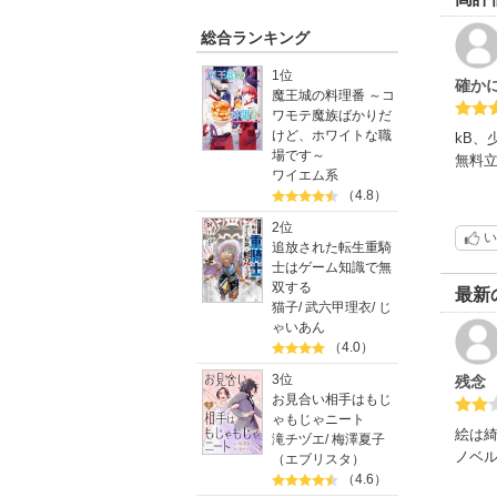
総合ランキング
1位
確かに
魔王城の料理番 ～コ
ワモテ魔族ばかりだ
けど、ホワイトな職
kB、
場です～
無料立
ワイエム系
（4.8）
ゆっく
なﾗﾌﾞ
2位
い
追放された転生重騎
そい
士はゲーム知識で無
激動の
双する
最新
猫子
/
武六甲理衣
/
じ
成島ｸ
ゃいあん
有末響ｱ
（4.0）
ﾗﾝｼ
3位
残念
店長を
お見合い相手はもじ
年下の
ゃもじゃニート
（変な
絵は綺
滝チヅエ
/
梅澤夏子
仮面
ノベ
（エブリスタ）
世間知
（4.6）