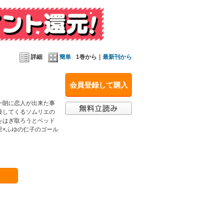
詳細
簡単
1巻から｜
最新刊から
会員登録して購入
一朗に恋人が出来た事
接してくるソムリエの
をはぎ取ろうとベッド
里×ふゆの仁子のゴール