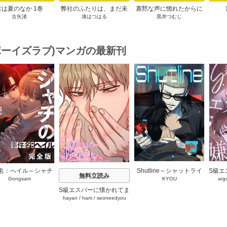
君は夏のなか 1巻
弊社のふたりは、まだ未
寡黙な声に惚れたからに
古矢渚
湊はつはる
黒井つむじ
遂らしい。１【コミック
は【おまけ付き電子限定
シーモア限定描き下ろし
版】
付き】
(ボーイズラブ)マンガの最新刊
s
名：へイル～シャチ
Shutline～シャットライ
S級エ
無料立読み
Gongsam
KYOU
arg
狩り方～【完全版】
ン～【タテヨミ】 40-42
ます
タテヨミ】 37巻
巻
～【タ
S級エスパーに懐かれてま
hayan
/
ham
/
seoneedyou
す【タテヨミ】 75巻