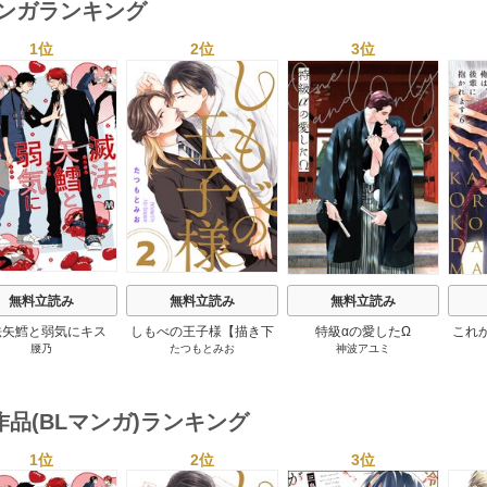
マンガランキング
1位
2位
3位
s
無料立読み
無料立読み
無料立読み
法矢鱈と弱気にキス
しもべの王子様【描き下
特級αの愛したΩ
これ
腰乃
たつもとみお
神波アユミ
【コミックス版】
ろしおまけ付き特装版】
作品(BLマンガ)ランキング
1位
2位
3位