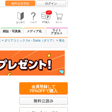
無料会員登録
ログイン
UP!
はじめて
ヘルプ
PT購入
カート
ライト
雑誌・写真集
メディア化
アダルト
ス
ダリアコミックスe
Daria（ダリア）
滴る
会員登録して
70%OFFで購入