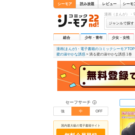
シーモア
読み放題
レビュー
シーモ
漫画（まんが）・
ジャンルで探す
総合
少年・青年
少女・女性
漫画(まんが)・電子書籍のコミックシーモアTOP
蜜の淑やかな誘惑
滴る蜜の淑やかな誘惑 1巻
セーフサーチ
？
強
中
OFF
国内最大級の電子書籍サイト