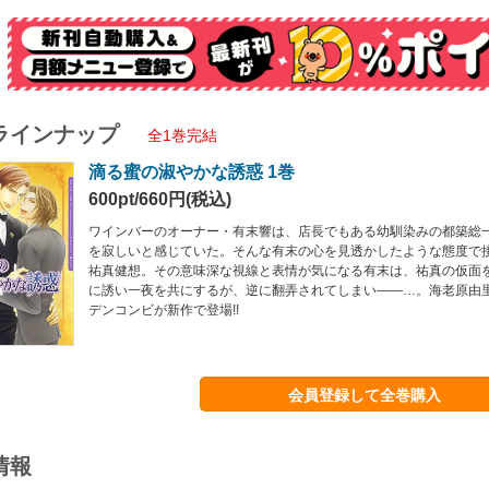
ラインナップ
全1巻完結
滴る蜜の淑やかな誘惑 1巻
600pt/660円(税込)
ワインバーのオーナー・有末響は、店長でもある幼馴染みの都築総
を寂しいと感じていた。そんな有末の心を見透かしたような態度で
祐真健想。その意味深な視線と表情が気になる有末は、祐真の仮面
に誘い一夜を共にするが、逆に翻弄されてしまい――…。海老原由
デンコンビが新作で登場!!
会員登録して全巻購入
情報