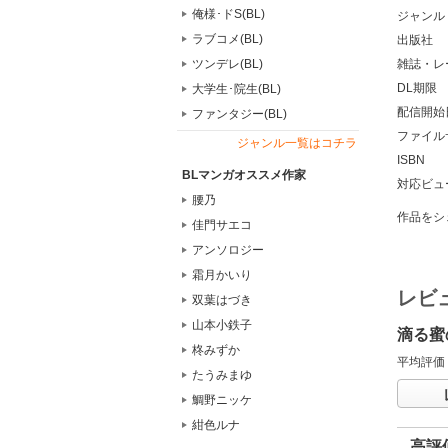
俺様･ドS(BL)
ジャンル
ラブコメ(BL)
出版社
雑誌・レ
ツンデレ(BL)
DL期限
大学生･院生(BL)
配信開始
ファンタジー(BL)
ファイル
ジャンル一覧はコチラ
ISBN
BLマンガオススメ作家
対応ビュ
腰乃
作品をシ
佳門サエコ
アンソロジー
霜月かいり
レビ
双葉はづき
山本小鉄子
滴る蜜
柊みずか
平均評価
たうみまゆ
鯛野ニッケ
紺色ルナ
高評