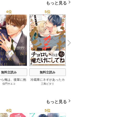
もっと見る
4位
5位
6位
N
x
e
t
無料立読み
無料立読み
無料立読み
から俺は、後輩に抱
冷蔵庫にネギがあったカ
愛し
アフ
佳門サエコ
三島ピタリ
くれの又秋
かれます
モ
ト・ス
もっと見る
4位
5位
6位