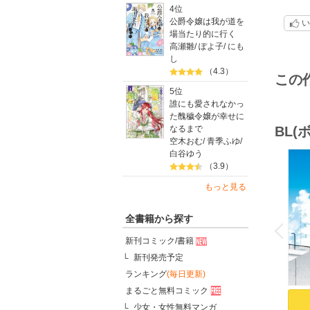
4位
まった
公爵令嬢は我が道を
い
祐真健
場当たり的に行く
店長の
高瀬雛
/
ぽよ子
/
にも
有末に
し
ｽｹｻ
（4.3）
この
5位
そん
誰にも愛されなかっ
最後の
た醜穢令嬢が幸せに
BL
なるまで
空木おむ
/
青季ふゆ
/
白谷ゆう
（3.9）
もっと見る
o
全書籍から探す
v
P
r
e
i
u
新刊コミック/書籍
新刊発売予定
ランキング
(毎日更新)
まるごと無料コミック
少女・女性無料マンガ