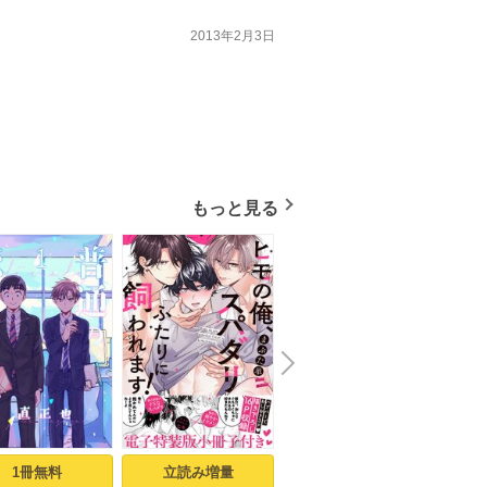
2013年2月3日
もっと見る
N
x
e
t
1冊無料
立読み増量
立読み増量