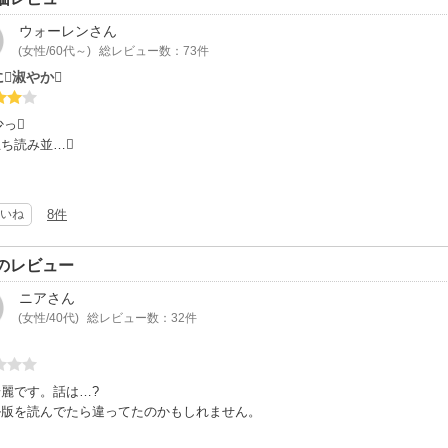
ウォーレン
さん
(女性/60代～)
総レビュー数：73件
淑やか
少っ
ち読み並…
りとﾜｲﾝが成熟する様なおしとやか

いね
8件
でもって、熱い
るつぼ
のレビュー
ﾞﾙｰﾌﾟの重役
ニア
さん
ﾘｽｴﾋﾋﾞｷは、
(女性/40代)
総レビュー数：32件
ｬﾝﾄﾚｽというﾚｽﾄﾗﾝのｵｰﾅｰで幼馴染みの都築総一朗に
任せていたが人員が見つかるまでのﾍﾙﾌﾟに来た時、
祐真健想ｽｹｻﾞﾈｹﾝｿｳ
名だ…）と会いｸｰﾙな
麗です。話は…?
を剥そうと軽い気持ちで一夜の逢瀬を…
ル版を読んでたら違ってたのかもしれません。
らずの有末はｽｹｻﾞﾈに惹かれいる事に気が付かないまま…