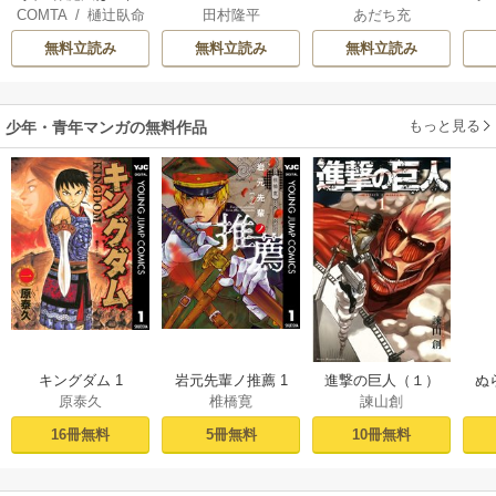
COMTA
/
樋辻臥命
田村隆平
あだち充
てる！
無料立読み
無料立読み
無料立読み
もっと見る
少年・青年マンガの無料作品
キングダム 1
岩元先輩ノ推薦 1
進撃の巨人（１）
ぬ
原泰久
椎橋寛
諫山創
16冊無料
5冊無料
10冊無料