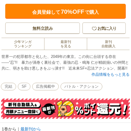
70%OFF
会員登録して
で購入
無料立読み
お気に入り
少年マンガ
最新刊
新刊
ランキング
を見る
自動購入
世界一の犯罪都市と化した、2049年の東京。この街に台頭する存在
――“忍”!! 暴力が渦巻く裏社会で、最強の忍・鳴海 仁が精鋭揃いの仲間と
共に、弱きを助け悪しきをぶっ潰す!! 近未来SF×忍法アクション、開幕!!
作品情報をもっと見る
完結
SF
広告掲載中
バトル・アクション
1巻から
｜
最新刊から