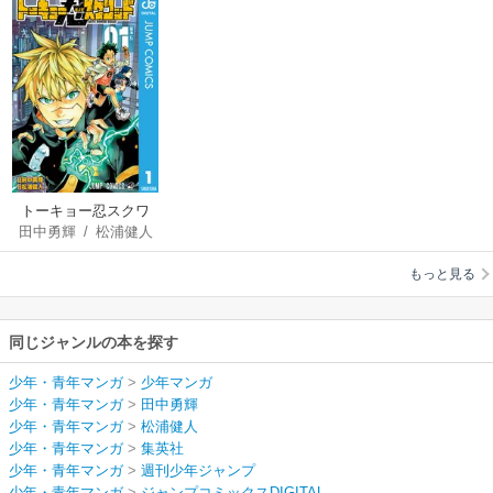
トーキョー忍スクワ
田中勇輝
/
松浦健人
ッド
もっと見る
同じジャンルの本を探す
少年・青年マンガ
>
少年マンガ
少年・青年マンガ
>
田中勇輝
少年・青年マンガ
>
松浦健人
少年・青年マンガ
>
集英社
少年・青年マンガ
>
週刊少年ジャンプ
少年・青年マンガ
>
ジャンプコミックスDIGITAL