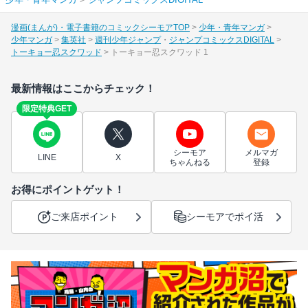
漫画(まんが)・電子書籍のコミックシーモアTOP
少年・青年マンガ
少年マンガ
集英社
週刊少年ジャンプ
ジャンプコミックスDIGITAL
トーキョー忍スクワッド
トーキョー忍スクワッド 1
最新情報はここからチェック！
限定特典GET
シーモア
メルマガ
LINE
X
ちゃんねる
登録
お得にポイントゲット！
ご来店ポイント
シーモアでポイ活