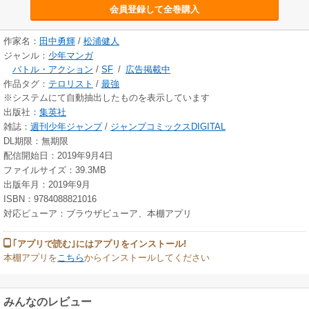
会員登録して全巻購入
作家名：
田中勇輝
/
松浦健人
ジャンル：
少年マンガ
バトル・アクション
/
SF
/
広告掲載中
作品タグ：
テロリスト
/
最強
※システムにて自動抽出したものを表示しています
出版社：
集英社
雑誌：
週刊少年ジャンプ
/
ジャンプコミックスDIGITAL
DL期限：無期限
配信開始日：2019年9月4日
ファイルサイズ：39.3MB
出版年月：2019年9月
ISBN：9784088821016
対応ビューア：ブラウザビューア、本棚アプリ
｢アプリで読む｣にはアプリをインストール!
本棚アプリを
こちら
からインストールしてください
みんなのレビュー