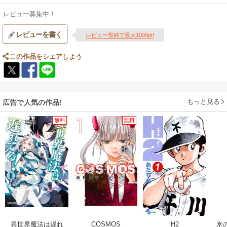
レビュー募集中！
レビューを書く
レビュー投稿で最大1000pt!
この作品をシェアしよう
もっと見る
広告で人気の作品!
無料
無料
異世界魔法は遅れ
COSMOS
H2
氷