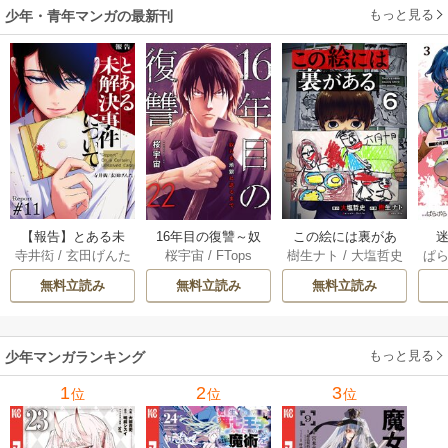
もっと見る
少年・青年マンガの最新刊
【報告】とある未
16年目の復讐～奴
この絵には裏があ
迷
寺井衒
/
玄田げんた
桜宇宙
/
FTops
樹生ナト
/
大塩哲史
ぱ
解決事件について 1
らを地獄に送るま
る 6巻
1巻
で 22巻
無料立読み
無料立読み
無料立読み
もっと見る
少年マンガランキング
1
2
3
位
位
位