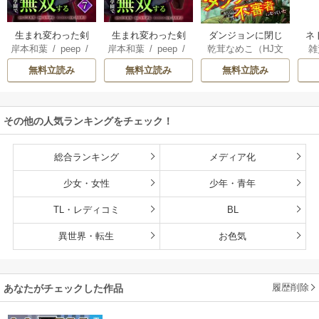
生まれ変わった剣
生まれ変わった剣
ダンジョンに閉じ
ネ
岸本和葉
/
peep
/
岸本和葉
/
peep
/
乾茸なめこ（HJ文
雑
聖、剣士が冷遇さ
聖、剣士が冷遇さ
込められて25年。
界
染野静也
/
桑島黎
染野静也
/
桑島黎
庫／ホビージャパ
れる魔術至上主義
れる魔術至上主義
救出されたときに
ば
無料立読み
無料立読み
無料立読み
音
/
taskey STUDI
音
/
taskey STUDI
ン刊）
/
御手洗太
の学園で無双する
の学園で無双する
は立派な不審者に
使
O
O
陽
/
芝
【単行本版】
なっていた【分冊
8
版】
こ
その他の人気ランキングをチェック！
総合ランキング
メディア化
少女・女性
少年・青年
TL・レディコミ
BL
異世界・転生
お色気
履歴削除
あなたがチェックした作品