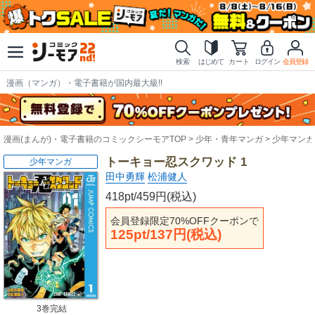
検索
はじめて
カート
ログイン
会員登録
漫画（マンガ）・電子書籍が国内最大級!!
漫画(まんが)・電子書籍のコミックシーモアTOP
少年・青年マンガ
少年マンガ
トーキョー忍スクワッド 1
少年マンガ
田中勇輝
松浦健人
418pt/459円(税込)
会員登録限定70%OFFクーポンで
125pt/137円(税込)
3巻完結