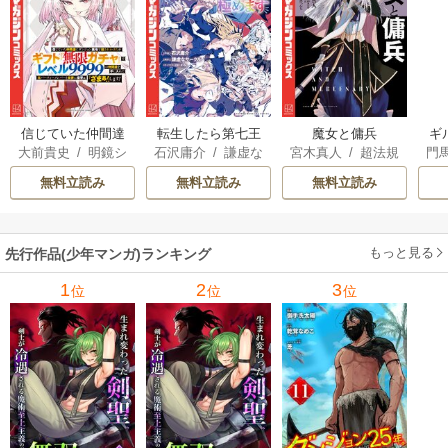
信じていた仲間達
転生したら第七王
魔女と傭兵
ギ
大前貴史
/
明鏡シ
石沢庸介
/
謙虚な
宮木真人
/
超法規
門
にダンジョン奥地
子だったので、気
スイ
/
tef
サークル
/
メル。
的かえる
/
叶世べ
で殺されかけたが
ままに魔術を極め
無料立読み
無料立読み
無料立読み
んち
ギフト『無限ガチ
ます
ャ』でレベル9999
の仲間達を手に入
もっと見る
先行作品(少年マンガ)ランキング
れて元パーティー
メンバーと世界に
1
2
3
位
位
位
復讐＆『ざま
ぁ！』します！