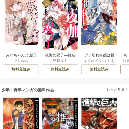
みいちゃんと山田
夜伽の双子―贄姫
ブチ切れ令嬢は報
も
亜月ねね
島袋ユミ
はぐれメタボ
/
お
和
さん
は二人の王子に愛
復を誓いました。
離
おのいも
/
昌未
される―
意
無料立読み
無料立読み
無料立読み
もっと見る
少年・青年マンガの無料作品