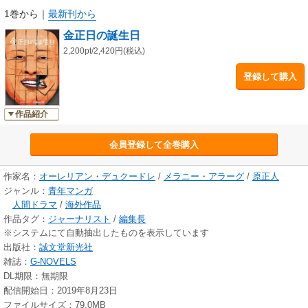
ンの両親は、やむなく子供たちを連れ、脱北をはかるが・・・
1巻から
｜
最新刊から
金正日の誕生日
【巻末特別企画 デイリーNKジャパン編集長高英起による作品解説】
本作から読み取れる北朝鮮の日常生活や思想教育、人々の葛藤、そして、
2,200pt/2,420円(税込)
壮絶な環境下でたくましく生き延びようとする主人公の成長――
登録して購入
中朝国境で北朝鮮から2度の指名手配を受けながら取材を重ねてきた筆者
が、当時目の当たりにしたのは、まさにたくさんの幼き脱北者だった。脱
北者インタビュー等を交えながら本作品に描かれたリアルな北朝鮮の人々
作品紹介
に迫る。
会員登録して全巻購入
【高英起プロフィール】
1966年、大阪府生まれ。北朝鮮情報専門ネットメディア『デイリーNKジャ
パン』編集長／ジャーナリスト。新聞、雑誌、週刊誌への執筆、テレビや
作家名：
オーレリアン・デュクードレ
/
メラニー・アラーグ
/
原正人
ラジオのコメンテーターも務める。主な著作に『コチェビよ、脱北の河を
ジャンル：
青年マンガ
渡れー中朝国境滞在記ー』、『金正恩 核を持つお坊ちゃまくん、その素
人間ドラマ
/
海外作品
顔』、『北朝鮮ポップスの世界』（共著）、『脱北者が明かす北朝鮮』な
作品タグ：
ジャーナリスト
/
編集長
ど。
※システムにて自動抽出したものを表示しています
出版社：
誠文堂新光社
雑誌：
G-NOVELS
DL期限：無期限
配信開始日：2019年8月23日
ファイルサイズ：79.0MB