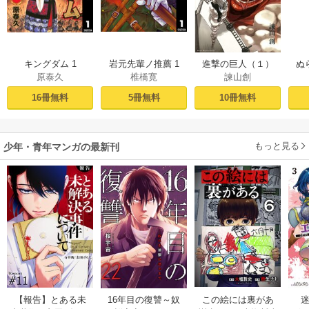
キングダム 1
岩元先輩ノ推薦 1
進撃の巨人（１）
ぬ
原泰久
椎橋寛
諫山創
16冊無料
5冊無料
10冊無料
もっと見る
少年・青年マンガの最新刊
【報告】とある未
16年目の復讐～奴
この絵には裏があ
迷