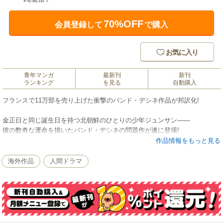
70%OFF
会員登録して
で購入
お気に入り
青年マンガ
最新刊
新刊
ランキング
を見る
自動購入
フランスで11万部を売り上げた衝撃のバンド・デシネ作品が邦訳化!
金正日と同じ誕生日を持つ北朝鮮のひとりの少年ジュンサン――
彼の数奇な運命を描いたバンド・デシネの問題作が遂に登場!
ジュンサンは北朝鮮の小学校に通う8歳の少年。彼の自慢は、国家主席、金
作品情報をもっと見る
日成(キム・イルソン) の息子で、カリスマ的な指導者、金正日(キム・ジョ
ンイル)と同じ日に生まれたこと。生活は楽ではないが、優しい父母や姉に
海外作品
人間ドラマ
囲まれ、健やかに成長し、いずれお国のために役に立つことを夢見なが
ら、日々、勉学や遊びに明け暮れている。ただひとつジュンサンが怖れる
ことがあるとすれば、それは国を裏切ること。ある日、父方の祖父母が脱
北者らしいと知った彼は、そのことにひどくうろたえる。
やがて、金日成が亡くなり、金正日が最高指導者の地位を受け継ぐ。食料
不足は深刻になる一方で、生活が改善する気配は感じられない。ジュンサ