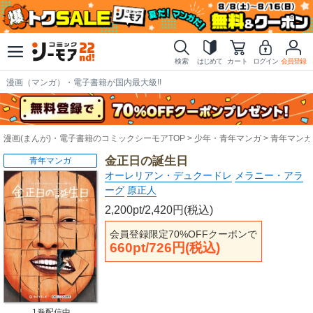
検索
はじめて
カート
ログイン
会員登録
漫画（マンガ）・電子書籍が国内最大級!!
漫画(まんが)・電子書籍のコミックシーモアTOP
少年・青年マンガ
青年マンガ
金正日の誕生日
青年マンガ
オーレリアン・デュクードレ
メラニー・アラ
ーグ
原正人
2,200pt/2,420円(税込)
会員登録限定70%OFFクーポンで
660pt/726円(税込)
1巻配信中