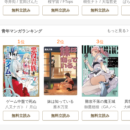
寺井衒
/
玄田げんた
桜宇宙
/
FTops
樹生ナト
/
大塩哲史
ぱ
解決事件について 1
らを地獄に送るま
る 6巻
1巻
で 22巻
無料立読み
無料立読み
無料立読み
もっと見る
青年マンガランキング
1
2
3
位
位
位
ゲーム中盤で死ぬ
妹は知っている
難攻不落の魔王城
異
八又ナガト
/
月山
雁木万里
御鷹穂積（GAノベ
大
悪役貴族に転生し
へようこそ～デバ
は
可也
ル／SBクリエイテ
Ａ
たので、外れスキ
フは不要と勇者パ
出
無料立読み
無料立読み
無料立読み
ィブ刊）
/
蚕堂j1
ル【テイム】を駆
ーティーを追い出
で
/
弓取葵
/
平石
使して最強を目指
された黒魔導士、
サ