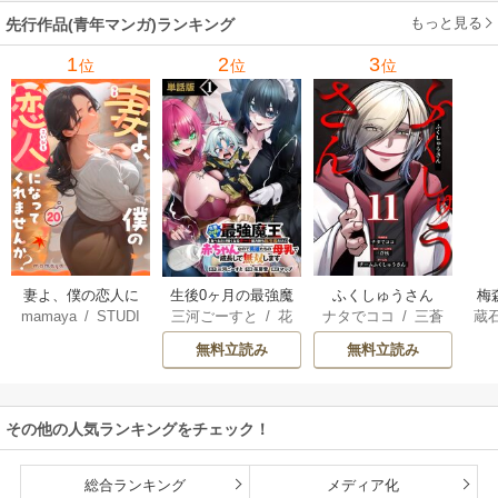
六
/
ユウヒ
してみた
魔王軍の最高幹部
もっと見る
先行作品(青年マンガ)ランキング
に迎えられる～
1
2
3
位
位
位
妻よ、僕の恋人に
生後0ヶ月の最強魔
ふくしゅうさん
梅
mamaya
/
STUDI
三河ごーすと
/
花
ナタでココ
/
三蒼
蔵
なってくれません
王 食べるだけ強
O ZOON
房雪
/
マップ
核
/
チームふくし
カ
か？
くなるチート能力
無料立読み
無料立読み
ゅうさん
持ち転生者だけど
赤ちゃんなので英
雄たちの母乳で成
その他の人気ランキングをチェック！
長して無双します
総合ランキング
メディア化