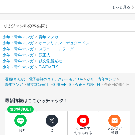
クードレ
/
メラニ
もっと見る
ー・アラーグ
/
原正
人
同じジャンルの本を探す
少年・青年マンガ
>
青年マンガ
少年・青年マンガ
>
オーレリアン・デュクードレ
少年・青年マンガ
>
メラニー・アラーグ
少年・青年マンガ
>
原正人
少年・青年マンガ
>
誠文堂新光社
少年・青年マンガ
>
G-NOVELS
漫画(まんが)・電子書籍のコミックシーモアTOP
少年・青年マンガ
青年マンガ
誠文堂新光社
G-NOVELS
金正日の誕生日
金正日の誕生日
最新情報はここからチェック！
限定特典GET
シーモア
メルマガ
LINE
X
ちゃんねる
登録