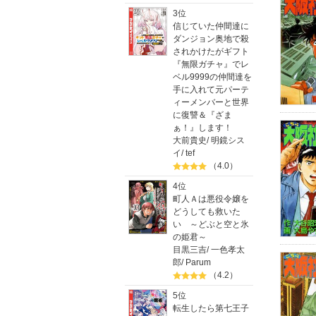
3位
信じていた仲間達に
ダンジョン奥地で殺
されかけたがギフト
『無限ガチャ』でレ
ベル9999の仲間達を
手に入れて元パーテ
ィーメンバーと世界
に復讐＆『ざま
ぁ！』します！
大前貴史
/
明鏡シス
イ
/
tef
（4.0）
4位
町人Ａは悪役令嬢を
どうしても救いた
い ～どぶと空と氷
の姫君～
目黒三吉
/
一色孝太
郎
/
Parum
（4.2）
5位
転生したら第七王子