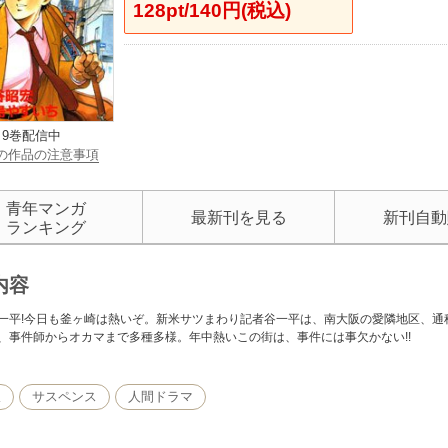
128pt/140円(税込)
9巻配信中
の作品の注意事項
青年マンガ
最新刊を見る
新刊自動
ランキング
内容
一平!今日も釜ヶ崎は熱いぞ。新米サツまわり記者谷一平は、南大阪の愛隣地区、通
、事件師からオカマまで多種多様。年中熱いこの街は、事件には事欠かない!!
派
サスペンス
人間ドラマ