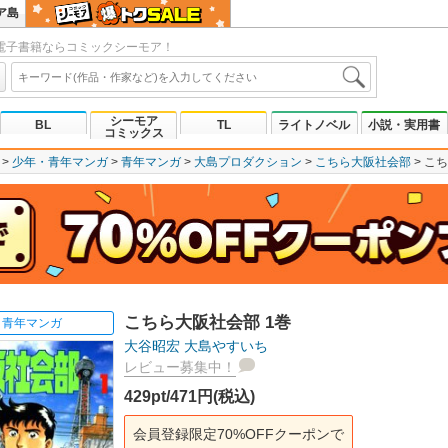
ア島
電子書籍ならコミックシーモア！
シーモア
BL
TL
ライトノベル
小説・実用書
コミックス
少年・青年マンガ
青年マンガ
大島プロダクション
こちら大阪社会部
こち
こちら大阪社会部 1巻
青年マンガ
大谷昭宏
大島やすいち
レビュー募集中！
429pt/471円(税込)
会員登録限定70%OFFクーポンで