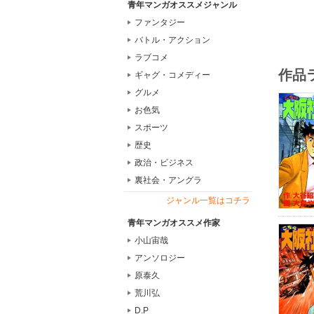
青年マンガオススメジャンル
ファンタジー
バトル・アクション
ラブコメ
作品
ギャグ・コメディー
グルメ
お色気
スポーツ
歴史
政治・ビジネス
裏社会・アングラ
ジャンル一覧はコチラ
青年マンガオススメ作家
小山宙哉
アンソロジー
原泰久
荒川弘
D.P