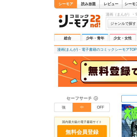
シーモア
読み放題
レビュー
シーモ
漫画（まんが）・
ジャンルで探す
総合
少年・青年
少女・女性
漫画(まんが)・電子書籍のコミックシーモアTOP
セーフサーチ
？
強
中
OFF
国内最大級の電子書籍サイト
無料会員登録