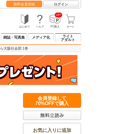
無料会員登録
ログイン
UP!
はじめて
ヘルプ
PT購入
カート
ライト
雑誌・写真集
メディア化
アダルト
ら大阪社会部 1巻
会員登録して
70%OFFで購入
お気に入りに追加