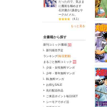
だったので、気まま
に魔術を極めます
石沢庸介
/
謙虚なサ
ークル
/
メル。
（4.1）
もっと見る
全書籍から探す
新刊コミック/書籍
新刊発売予定
ランキング
(毎日更新)
まるごと無料コミック
少女・女性無料マンガ
少年・青年無料マンガ
BL無料マンガ
お得なSALE
先行配信作品
ご来店ポイント毎日GET
シーモアでポイ活