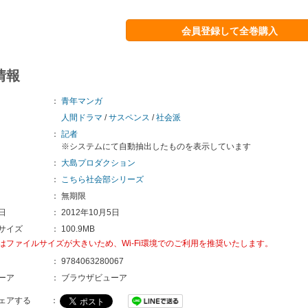
会員登録して全巻購入
情報
：
青年マンガ
人間ドラマ
/
サスペンス
/
社会派
：
記者
※システムにて自動抽出したものを表示しています
：
大島プロダクション
：
こちら社会部シリーズ
：
無期限
日
：
2012年10月5日
サイズ
：
100.9MB
はファイルサイズが大きいため、Wi-Fi環境でのご利用を推奨いたします。
：
9784063280067 
ーア
：
ブラウザビューア
ェアする
：