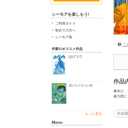
シーモアを楽しもう!
ご利用ガイド
初めての方へ
シーモア島
こ
作家のオススメ作品
はげコウ
作品
ボバンババンボ
事件だ、
暴力団に
社会
もっと見る
Menu