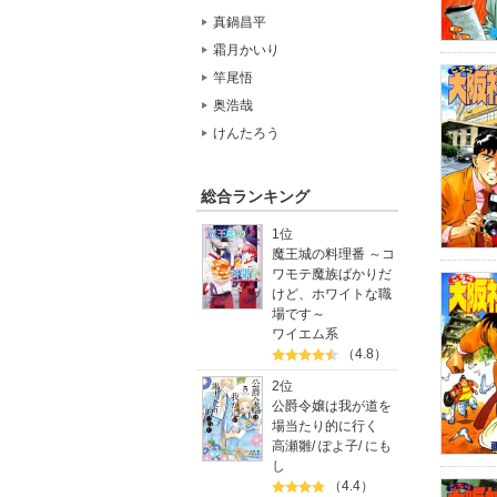
真鍋昌平
霜月かいり
竿尾悟
奥浩哉
けんたろう
総合ランキング
1位
魔王城の料理番 ～コ
ワモテ魔族ばかりだ
けど、ホワイトな職
場です～
ワイエム系
（4.8）
2位
公爵令嬢は我が道を
場当たり的に行く
高瀬雛
/
ぽよ子
/
にも
し
（4.4）