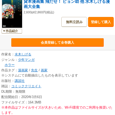
貸本漫画集 飛だせ！ ピョン助 他 水木しげる漫
画大全集
2,600pt/2,860円(税込)
無料立読み
登録して購入
作品紹介
会員登録して全巻購入
作家名：
水木しげる
ジャンル：
少年マンガ
ホラー
作品タグ：
漫画家
/
先生
/
画家
※システムにて自動抽出したものを表示しています
出版社：
講談社
雑誌：
コミッククリエイト
DL期限：無期限
配信開始日：2020年3月6日
ファイルサイズ：164.3MB
※本作品はファイルサイズが大きいため、Wi-Fi環境でのご利用を推奨いた
します。