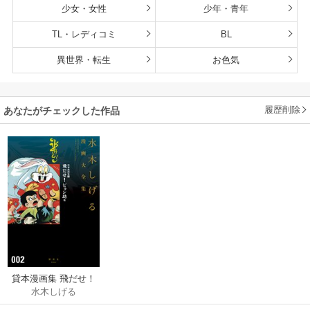
少女・女性
少年・青年
TL・レディコミ
BL
異世界・転生
お色気
履歴削除
あなたがチェックした作品
貸本漫画集 飛だせ！
水木しげる
ピョン助 他 水木しげ
る漫画大全集