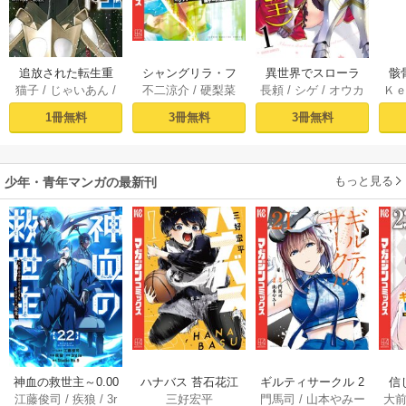
追放された転生重
シャングリラ・フ
異世界でスローラ
骸
猫子
/
じゃいあん
/
不二涼介
/
硬梨菜
長頼
/
シゲ
/
オウカ
Ｋ
騎士はゲーム知識
ロンティア（１）
イフを（願望） 1
異
武六甲理衣
で無双する（１）
～クソゲーハン
1冊無料
3冊無料
3冊無料
ター、神ゲーに挑
まんとす～
もっと見る
少年・青年マンガの最新刊
神血の救世主～0.00
ハナバス 苔石花江
ギルティサークル 2
信
江藤俊司
/
疾狼
/
3r
三好宏平
門馬司
/
山本やみー
大
000001％を引き当
のバスケ論 7巻
1巻
に