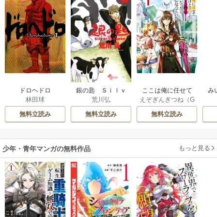
ドロヘドロ
銀の匙 Ｓｉｌｖ
ここは俺に任せて
み
林田球
荒川弘
えぞぎんぎつね（G
ｅｒ Ｓｐｏｏｎ
先に行けと言って
Aノベル／SBクリ
から10年がたった
無料立読み
無料立読み
無料立読み
エイティブ刊）
/
ら伝説になってい
阿倍野ちゃこ
/
De
た。
eCHA
もっと見る
少年・青年マンガの無料作品