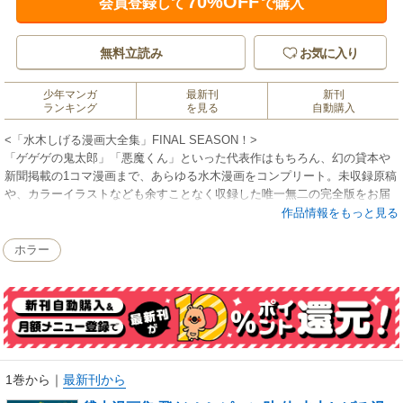
70%OFF
会員登録して
で購入
無料立読み
お気に入り
少年マンガ
最新刊
新刊
ランキング
を見る
自動購入
<「水木しげる漫画大全集」FINAL SEASON！>
「ゲゲゲの鬼太郎」「悪魔くん」といった代表作はもちろん、幻の貸本や
新聞掲載の1コマ漫画まで、あらゆる水木漫画をコンプリート。未収録原稿
や、カラーイラストなども余すことなく収録した唯一無二の完全版をお届
けします。京極夏彦責任監修『水木しげる漫画大全集』第3期全35巻刊行開
作品情報をもっと見る
始!!
化けウサギの役は、なんとバッグス・バニー！ 「飛だせ！ ピョン助」
ホラー
他、封印されていた幻の初期作品群がついに解禁！ ワーナー・ブラザー
ス協力のもと、伝説の水木版ルーニー・テューンズが史上初めて完全復刻
されます!! 発見された未使用カラー原稿も収録！ ★解説「まさに水木先
生の世界でしかない」梅田英俊（画家・漫画家）
1巻から
｜
最新刊から