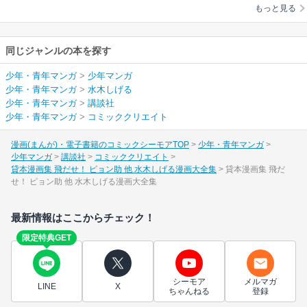
もっと見る
同じジャンルの本を探す
少年・青年マンガ
>
少年マンガ
少年・青年マンガ
>
水木しげる
少年・青年マンガ
>
講談社
少年・青年マンガ
>
コミッククリエイト
漫画(まんが)・電子書籍のコミックシーモアTOP
少年・青年マンガ
少年マンガ
講談社
コミッククリエイト
貸本漫画集 飛だせ！ ピョン助 他 水木しげる漫画大全集
貸本漫画集 飛だ
せ！ ピョン助 他 水木しげる漫画大全集
最新情報はここからチェック！
限定特典GET
シーモア
メルマガ
LINE
X
ちゃんねる
登録