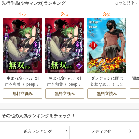
もっと見る
先行作品(少年マンガ)ランキング
1
2
3
位
位
位
生まれ変わった剣
生まれ変わった剣
ダンジョンに閉じ
閻魔
岸本和葉
/
peep
/
岸本和葉
/
peep
/
乾茸なめこ（HJ文
聖、剣士が冷遇さ
聖、剣士が冷遇さ
込められて25年。
染野静也
/
桑島黎
染野静也
/
桑島黎
庫／ホビージャパ
れる魔術至上主義
れる魔術至上主義
救出されたときに
無料立読み
無料立読み
無料立読み
音
/
taskey STUDI
音
/
taskey STUDI
ン刊）
/
御手洗太
の学園で無双する
の学園で無双する
は立派な不審者に
O
O
陽
/
芝
【単行本版】
なっていた【分冊
版】
その他の人気ランキングをチェック！
総合ランキング
メディア化