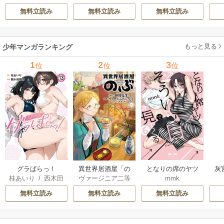
d Ie
/
Studio No.9
て最強へ～【電子
で
無料立読み
無料立読み
無料立読み
書籍特典付】 22巻
ギ
ャ
の
もっと見る
少年マンガランキング
れ
メ
1
2
3
位
位
位
ぁ
グラぱらっ！
異世界居酒屋「の
となりの席のヤツ
灰
桂あいり
/
西木田
ヴァージニア二等
mmk
ぶ」
がそういう目で見
景志
兵
/
蝉川夏哉
/
転
てくる
無料立読み
無料立読み
無料立読み