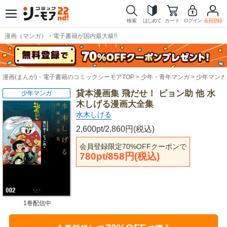
検索
はじめて
カート
ログイン
会員登録
漫画（マンガ）・電子書籍が国内最大級!!
漫画(まんが)・電子書籍のコミックシーモアTOP
少年・青年マンガ
少年マンガ
貸本漫画集 飛だせ！ ピョン助 他 水
少年マンガ
木しげる漫画大全集
水木しげる
2,600pt/2,860円(税込)
会員登録限定70%OFFクーポンで
780pt/858円(税込)
1巻配信中