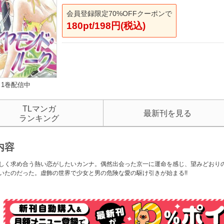
会員登録限定70%OFFクーポンで
180pt/198円(税込)
1巻配信中
TLマンガ
最新刊を見る
ランキング
内容
しく求め合う熱い恋がしたいカンナ。偶然出会った京一に運命を感じ、望みどおり
いたのだった。虚飾の世界で少女と男の危険な愛の駆け引きが始まる!!