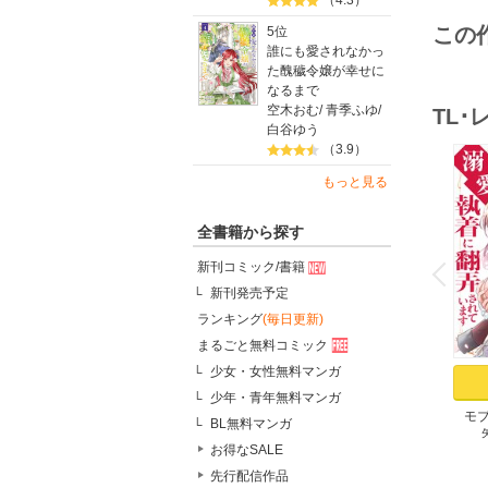
（4.3）
この
5位
誰にも愛されなかっ
た醜穢令嬢が幸せに
なるまで
空木おむ
/
青季ふゆ
/
TL
白谷ゆう
（3.9）
もっと見る
全書籍から探す
o
v
新刊コミック/書籍
P
r
e
i
u
新刊発売予定
ランキング
(毎日更新)
まるごと無料コミック
少女・女性無料マンガ
少年・青年無料マンガ
モ
BL無料マンガ
が、
お得なSALE
イ
愛）
先行配信作品