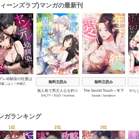
【単話版】 1話
(ティーンズラブ)マンガの最新刊
s
デレ幼馴染の狂愛は
無料立読み
無料立読み
紫藤こはく
/
伊縫乙
甘く壊す ～愛が重す
彼の執着に満ちた花
無人島で男主人公を釣り
The Secret Touch～年下
やら
【タテヨミ】 15巻
SALTY
/
SUZI
/
huinttat
basak
/
banjieun
ました 4巻
の彼を愛してもいいです
ちゃ
か？～【タテヨミ】 27巻
のイ
堕
マンガランキング
1位
2位
3位