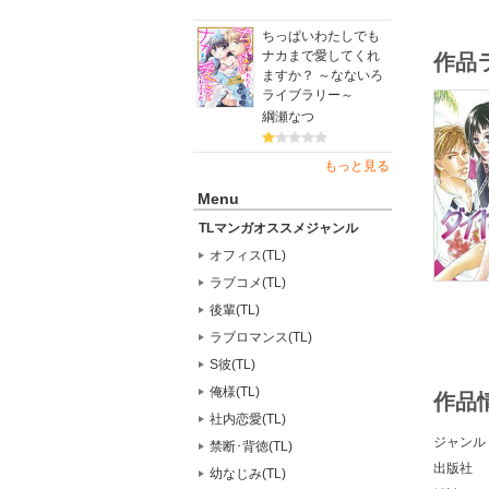
ちっぱいわたしでも
ナカまで愛してくれ
作品
ますか？ ～なないろ
ライブラリー～
綱瀬なつ
もっと見る
Menu
TLマンガオススメジャンル
オフィス(TL)
ラブコメ(TL)
後輩(TL)
ラブロマンス(TL)
S彼(TL)
俺様(TL)
作品
社内恋愛(TL)
ジャンル
禁断･背徳(TL)
出版社
幼なじみ(TL)