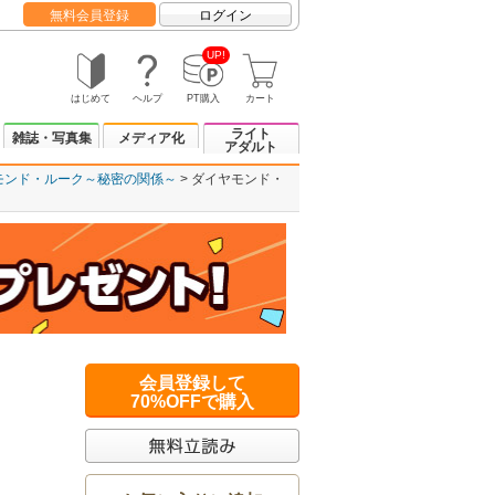
無料会員登録
ログイン
UP!
はじめて
ヘルプ
PT購入
カート
ライト
雑誌・写真集
メディア化
アダルト
モンド・ルーク～秘密の関係～
ダイヤモンド・
会員登録して
70%OFFで購入