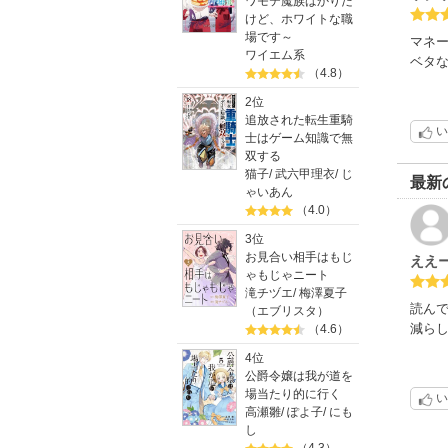
ワモテ魔族ばかりだ
けど、ホワイトな職
場です～
マネー
ワイエム系
ベタ
（4.8）
ラス
2位
追放された転生重騎
い
士はゲーム知識で無
双する
猫子
/
武六甲理衣
/
じ
最新
ゃいあん
（4.0）
3位
お見合い相手はもじ
ええ
ゃもじゃニート
滝チヅエ
/
梅澤夏子
読ん
（エブリスタ）
減ら
（4.6）
4位
公爵令嬢は我が道を
場当たり的に行く
い
高瀬雛
/
ぽよ子
/
にも
し