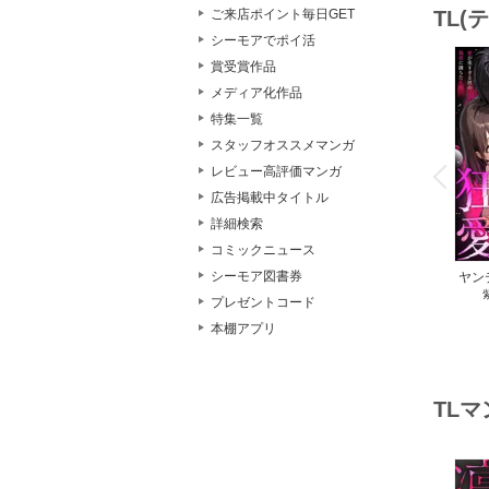
ご来店ポイント毎日GET
TL
シーモアでポイ活
賞受賞作品
メディア化作品
特集一覧
スタッフオススメマンガ
o
v
レビュー高評価マンガ
P
r
e
i
u
広告掲載中タイトル
詳細検索
コミックニュース
シーモア図書券
ヤン
私を
プレゼントコード
ぎる
本棚アプリ
園～
TL