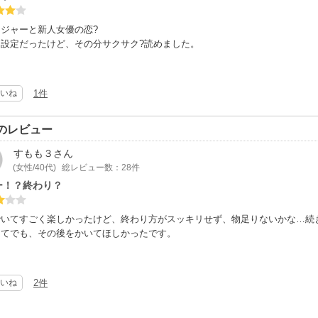
ジャーと新人女優の恋?
な設定だったけど、その分サクサク?読めました。
トのお姫様服にロングヘアが可愛いかったです?最初からロングでもいいので
いね
1件
のレビュー
すもも３
さん
(女性/40代)
総レビュー数：28件
ー！？終わり？
でいてすごく楽しかったけど、終わり方がスッキリせず、物足りないかな…続
してでも、その後をかいてほしかったです。
いね
2件