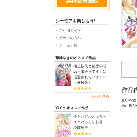
無料会員登録
シーモアを楽しもう!
ご利用ガイド
初めての方へ
シーモア島
藤峰ゆきのオススメ作品
極上彼氏と秘密の甘
恋～出会ってすぐに
溺愛されています～
【分冊版】
作品
もっと見る
互いを激
めに近付
YLCのオススメ作品
ギャンブルえっち～
イったらおしおき～
松藤純子