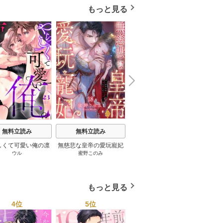
もっと見る
N
x
e
t
無料立読み
無料立読み
無料立読み
しくて可愛い俺の凛
無慈悲な皇帝の愛玩寵妃
[スパイシーレディ]政略結
真夜中
ウル
蜜野このみ
Yaaka
/
めたる☆ハニィ
黒ト
ん。～隣人後輩くん
―おわらぬ快楽、閨に響
婚した塩対応の旦那様は
キすぎた執着にハメ
くは乱れ声― 18巻
毎晩寝たふりをした私を
とされる～ 23巻
おかずに… 6巻
もっと見る
4位
5位
6位