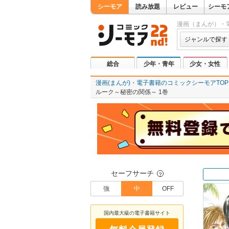
シーモア
読み放題
レビュー
シーモ
漫画（まんが）・
ジャンルで探す
総合
少年・青年
少女・女性
漫画(まんが)・電子書籍のコミックシーモアTOP
ルーク～秘密の関係～ 1巻
セーフサーチ
？
強
中
OFF
国内最大級の電子書籍サイト