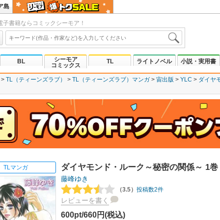
ア島
電子書籍ならコミックシーモア！
シーモア
BL
TL
ライトノベル
小説・実用書
コミックス
TL（ティーンズラブ）
TL（ティーンズラブ）マンガ
宙出版
YLC
ダイヤ
ダイヤモンド・ルーク～秘密の関係～ 1巻
TLマンガ
藤峰ゆき
（3.5）
投稿数2件
レビューを書く
600pt/660円(税込)