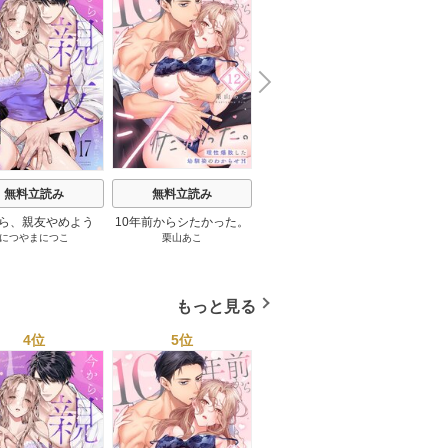
N
x
e
t
無料立読み
無料立読み
無料立読み
ら、親友やめよう
10年前からシたかった。
姉弟だけど義理だし挿れ
極上騎
につやまにつこ
栗山あこ
小桃姫そよ
～腐れ縁同僚は甘い
～理性爆散した幼馴染の
なければえっちじゃない
～その
楽で私を壊す～
わからせＨ
よね【単話版】
べて
もっと見る
4位
5位
6位