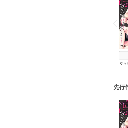
o
v
P
r
e
i
u
やら
ちゃ
のイ
先行
o
v