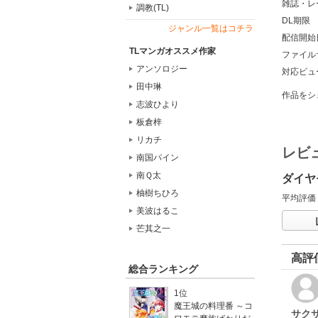
雑誌・レ
調教(TL)
DL期限
ジャンル一覧はコチラ
配信開始
TLマンガオススメ作家
ファイル
アンソロジー
対応ビュ
田中琳
作品をシ
志波ひより
板倉梓
リカチ
レビ
南国パイン
南Ｑ太
ダイヤ
柚樹ちひろ
平均評価
美波はるこ
芒其之一
高評
総合ランキング
1位
魔王城の料理番 ～コ
サク