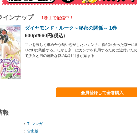
ラインナップ
1巻まで配信中！
ダイヤモンド・ルーク～秘密の関係～ 1巻
600pt/660円(税込)
互いを激しく求め合う熱い恋がしたいカンナ。偶然出会った京一に
りのHに陶酔する。しかし京一はカンナを利用するために近付いた
で少女と男の危険な愛の駆け引きが始まる!!
会員登録して全巻購入
情報
：
TLマンガ
：
宙出版