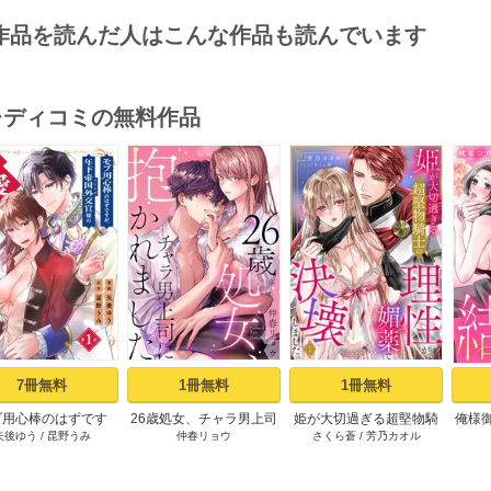
作品を読んだ人はこんな作品も読んでいます
･レディコミの無料作品
s
7冊無料
1冊無料
1冊無料
ブ用心棒のはずです
26歳処女、チャラ男上司
姫が大切過ぎる超堅物騎
俺様
矢後ゆう
/
昆野うみ
仲春リョウ
さくら蒼
/
芳乃カオル
年下帝国外交官（ア
に抱かれました【電子単
士の理性が、媚薬で決壊
着愛
ドル）様の執着（溺
行本版おまけ付き】 1巻
しました。 1巻
てます
に翻弄されています