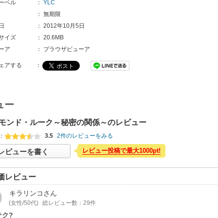
ーベル
：
YLC
：
無期限
日
：
2012年10月5日
サイズ
：
20.6MB
ーア
：
ブラウザビューア
ェアする
：
ュー
モンド・ルーク～秘密の関係～のレビュー
：
3.5
2件のレビューをみる
レビュー投稿で最大1000pt!
レビューを書く
価レビュー
キラリンコ
さん
(女性/50代)
総レビュー数：29件
サク?