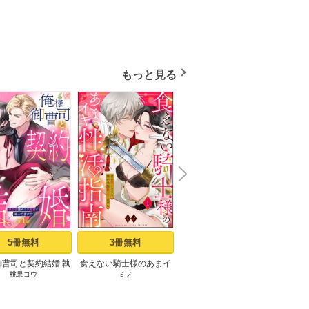
もっと見る
N
x
e
t
5冊無料
3冊無料
2冊無料
御曹司と契約結婚 執
食えない騎士様のあまイ
妄想こじらせ令嬢と不機
呪われ
桃果コウ
ミノ
青井千寿
/
ache
/
柚稀ミツ
強めな旦那様に困っ
キ性活指南 君の悦いとこ
嫌な王子様【分冊版】 1
契約婚
!?【単話売】 1話
ろ、僕が全部教えてあげ
話
とろけ
る（分冊版） 【第1話】