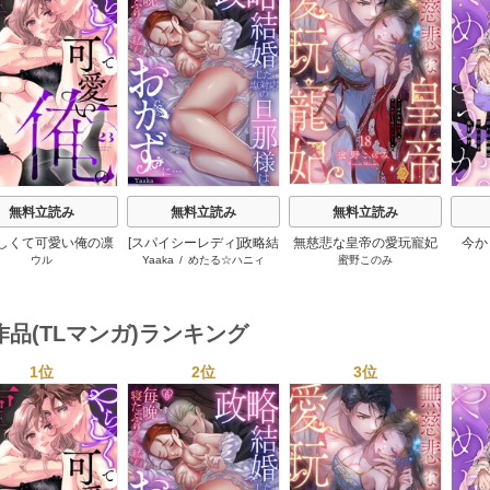
s
無料立読み
無料立読み
無料立読み
しくて可愛い俺の凛
[スパイシーレディ]政略結
無慈悲な皇帝の愛玩寵妃
今か
ウル
Yaaka
/
めたる☆ハニィ
蜜野このみ
ん。～隣人後輩くん
婚した塩対応の旦那様は
―おわらぬ快楽、閨に響
か。
キすぎた執着にハメ
毎晩寝たふりをした私を
くは乱れ声―
快
堕とされる～
おかずに…
作品(TLマンガ)ランキング
1位
2位
3位
s