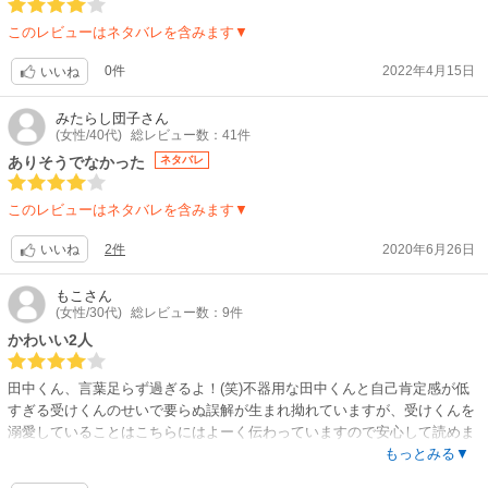
このレビューはネタバレを含みます▼
0件
2022年4月15日
いいね
みたらし団子
さん
(女性/40代)
総レビュー数：41件
ありそうでなかった
ネタバレ
このレビューはネタバレを含みます▼
2件
2020年6月26日
いいね
もこ
さん
(女性/30代)
総レビュー数：9件
かわいい2人
田中くん、言葉足らず過ぎるよ！(笑)不器用な田中くんと自己肯定感が低
すぎる受けくんのせいで要らぬ誤解が生まれ拗れていますが、受けくんを
溺愛していることはこちらにはよーく伝わっていますので安心して読めま
す。田中くんの絶倫っぷりをもっと見たいです！
もっとみる▼