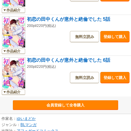
作品紹介
初恋の田中くんが意外と絶倫でした 5話
200pt/220円(税込)
無料立読み
登録して購入
作品紹介
初恋の田中くんが意外と絶倫でした 6話
200pt/220円(税込)
無料立読み
登録して購入
作品紹介
会員登録して全巻購入
作家名：
ゆいまどか
ジャンル：
BLマンガ
出版社：
アフォガードコミックス