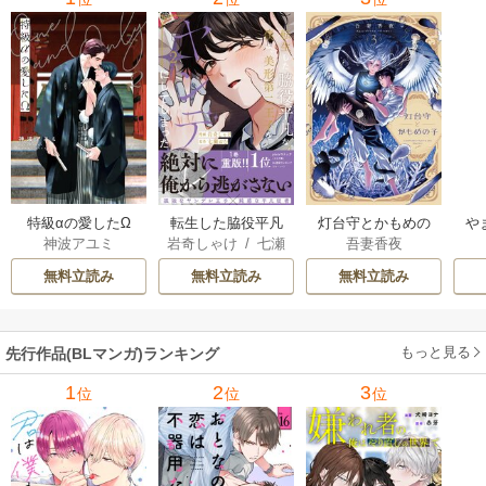
特級αの愛したΩ
転生した脇役平凡
灯台守とかもめの
や
神波アユミ
岩奇しゃけ
/
七瀬
吾妻香夜
な僕は、美形第二
子
か
おむ
王子をヤンデレに
無料立読み
無料立読み
無料立読み
してしまった【シ
ーモア限定版】
もっと見る
先行作品(BLマンガ)ランキング
1
2
3
位
位
位