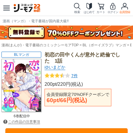
検索
はじめて
カート
ログイン
会員登録
漫画（マンガ）・電子書籍が国内最大級!!
漫画(まんが)・電子書籍のコミックシーモアTOP
BL（ボーイズラブ）マンガ
初恋の田中くんが意外と絶倫でし
BLマンガ
た 1話
ゆいまどか
7件
200pt/220円(税込)
会員登録限定70%OFFクーポンで
60pt/66円(税込)
6巻配信中
この作品の注意事項