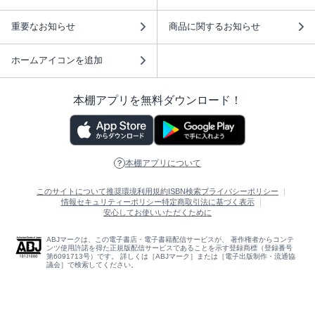
重要なお知らせ
商品に関するお知らせ
ホームアイコンを追加
本棚アプリを無料ダウンロード！
本棚アプリについて
このサイトについて
推奨環境
利用規約
ISBN検索
プライバシーポリシー
情報セキュリティーポリシー
特定商取引法に基づく表示
安心してお使いいただくために
ABJマークは、この電子書店・電子書籍配信サービスが、 著作権者からコンテ
ンツ使用許諾を得た正規版配信サービスであることを示す登録商標（登録番号
第6091713号）です。 詳しくは［ABJマーク］または［電子出版制作・流通協
議会］で検索してください。
(C)NTTソルマーレ