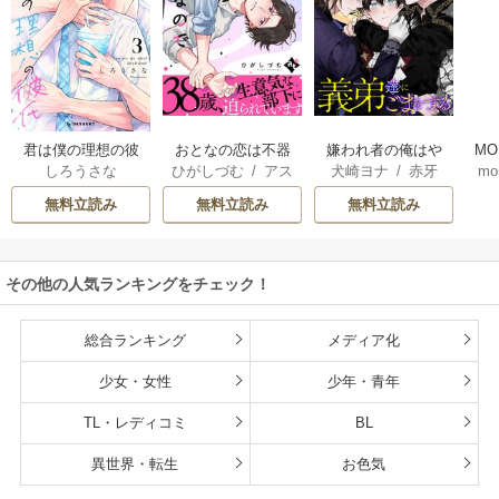
君は僕の理想の彼
おとなの恋は不器
嫌われ者の俺はや
MO
しろうさな
ひがしづむ
/
アス
犬崎ヨナ
/
赤牙
mo
氏
用なので
り直しの世界で義
U
ティル編集部
弟達にごまをする
無料立読み
無料立読み
無料立読み
（分冊版）
その他の人気ランキングをチェック！
総合ランキング
メディア化
少女・女性
少年・青年
TL・レディコミ
BL
異世界・転生
お色気