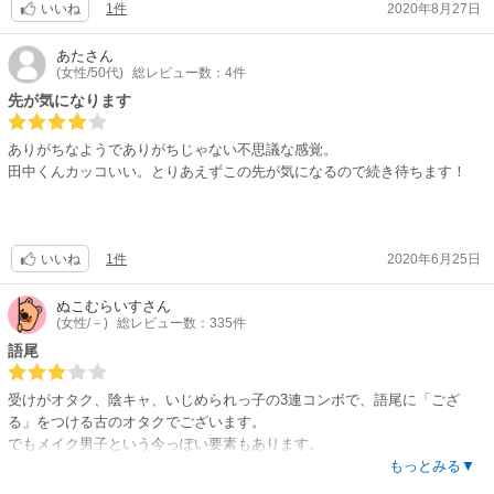
1件
2020年8月27日
いいね
あた
さん
(女性/50代)
総レビュー数：4件
先が気になります
ありがちなようでありがちじゃない不思議な感覚。
田中くんカッコいい。とりあえずこの先が気になるので続き待ちます！
1件
2020年6月25日
いいね
ぬこむらいす
さん
(女性/－)
総レビュー数：335件
語尾
受けがオタク、陰キャ、いじめられっ子の3連コンボで、語尾に「ござ
る」をつける古のオタクでございます。
でもメイク男子という今っぽい要素もあります。
攻めはイケメンでかわいいもの好きというのもギャップ萌えでモテそうな
もっとみる▼
のものですが、なぜか女の子にドン引きされてしまうという、この時代は