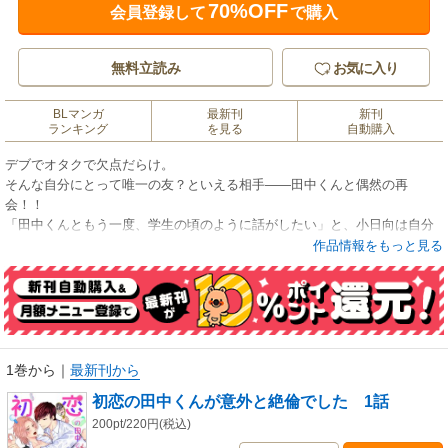
70%OFF
会員登録して
で購入
無料立読み
お気に入り
BLマンガ
最新刊
新刊
ランキング
を見る
自動購入
デブでオタクで欠点だらけ。
そんな自分にとって唯一の友？といえる相手――田中くんと偶然の再
会！！
「田中くんともう一度、学生の頃のように話がしたい」と、小日向は自分
自身を変える決意をする。
作品情報をもっと見る
いよいよ田中くんの働くお店に向かい……。
個性的で素直でかわいい受けと、その受けを溺愛する天然イケメン君（実
は絶倫）、かわいい二人が堪能できる！！
アフォガードコミックス初登場！ゆいまどか先生が描く、イケメン男子×ブ
1巻から
｜
最新刊から
サメンオタクのエッチでハチャメチャ・ドキドキラブストーリー！『初恋
初恋の田中くんが意外と絶倫でした 1話
の田中くんが意外と絶倫でした』第1話。
200pt/220円(税込)