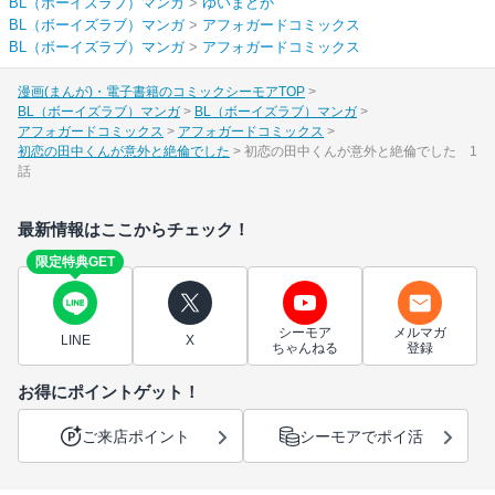
BL（ボーイズラブ）マンガ
>
ゆいまどか
BL（ボーイズラブ）マンガ
>
アフォガードコミックス
BL（ボーイズラブ）マンガ
>
アフォガードコミックス
漫画(まんが)・電子書籍のコミックシーモアTOP
BL（ボーイズラブ）マンガ
BL（ボーイズラブ）マンガ
アフォガードコミックス
アフォガードコミックス
初恋の田中くんが意外と絶倫でした
初恋の田中くんが意外と絶倫でした 1
話
最新情報はここからチェック！
限定特典GET
シーモア
メルマガ
LINE
X
ちゃんねる
登録
お得にポイントゲット！
ご来店ポイント
シーモアでポイ活