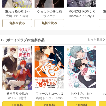
嫌われ者の俺はや
やましさの熱に抱
MONOCHROME R
犬崎ヨナ
/
赤牙
ウノハナ
momoko
/
Chiyul
り直しの世界で義
かれて 【電子限定
UMOR【タテヨ
弟達にごまをする
特典付き】
ミ】
無料立読み
無料立読み
【シーモア限定
版】
もっと見る
BL(ボーイズラブ)の無料作品
おやすみ、また
巻き戻り令息の
ファーストコール 1
カトウロカ
ASH
/
日村透
谷崎トルク
/
U-min
ね。ましろくん。
ね。
脱・悪役計画１
～童貞外科医、年
【電子限定漫画付
下ヤクザの嫁にさ
1冊無料
1冊無料
2冊無料