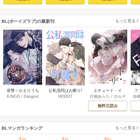
き】
れそうです！～
【単行本版(シーモ
ア限定描き下ろし
もっと見る
BL(ボーイズラブ)の最新刊
付き)】
逆讐～かえりうち
エチュード・イ
フ
公私混同はお断り!
KINGO
/
Dangmil
片桐あらた
/
ボルテ
谷
HODOT
～【タテヨミ】 36
ン・ザ・ルーム[Blu
～
【タテヨミ】 67巻
ージ
巻
Mellow] 7巻
下
無料立読み
【
ア
もっと見る
BLマンガランキング
1
2
3
位
位
位