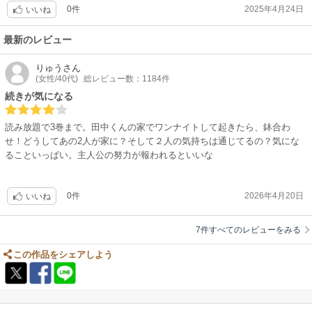
0件
2025年4月24日
いったい何年なのかわからなくなります。
いいね
弟カップルの絡みも意味あったのかな。
最新のレビュー
などよく考えるとわけわからんのですが、
主役CPのかわいいもの好きというキャラが好きで購入しました。
りゅう
さん
(女性/40代)
総レビュー数：1184件
続きが気になる
読み放題で3巻まで。田中くんの家でワンナイトして起きたら、鉢合わ
せ！どうしてあの2人が家に？そして２人の気持ちは通じてるの？気にな
ることいっぱい。主人公の努力が報われるといいな
0件
2026年4月20日
いいね
7件すべてのレビューをみる
この作品をシェアしよう