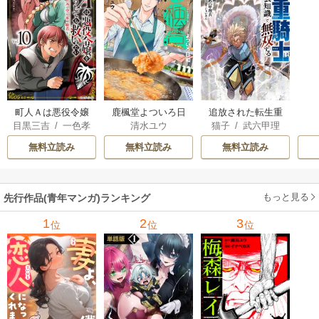
町人Ａは悪役令嬢
追放された転生重
鹿楓堂よついろ日
目黒三吉
/
一色孝
猫子
/
武六甲理
清水ユウ
をどうしても救い
騎士はゲーム知識
和
太郎
/
Parum
衣
/
じゃいあん
たい ～どぶと空
で無双する
無料立読み
無料立読み
無料立読み
と氷の姫君～
もっと見る
先行作品(青年マンガ)ランキング
1
2
3
位
位
位