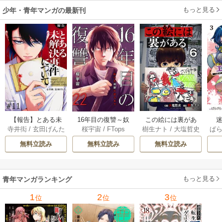
もっと見る
少年・青年マンガの最新刊
【報告】とある未
16年目の復讐～奴
この絵には裏があ
迷
寺井衒
/
玄田げんた
桜宇宙
/
FTops
樹生ナト
/
大塩哲史
ぱ
解決事件について 1
らを地獄に送るま
る 6巻
1巻
で 22巻
無料立読み
無料立読み
無料立読み
もっと見る
青年マンガランキング
1
2
3
位
位
位