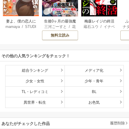
妻よ、僕の恋人に
生後0ヶ月の最強魔
梅森レイジの終活
mamaya
/
STUDI
三河ごーすと
/
花
蔵石ユウ
/
イナベ
ナ
なってくれません
王 食べるだけ強
O ZOON
房雪
/
マップ
カズ
/
STUDIO ZO
核
か？
くなるチート能力
無料立読み
ON
持ち転生者だけど
赤ちゃんなので英
雄たちの母乳で成
その他の人気ランキングをチェック！
長して無双します
総合ランキング
メディア化
少女・女性
少年・青年
TL・レディコミ
BL
異世界・転生
お色気
履歴削除
あなたがチェックした作品