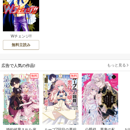
Wチェンジ!!
無料立読み
もっと見る
広告で人気の作品!
無料
無料
婚約破棄された崖
ループ7回目の悪役
公爵様、悪妻の私
お