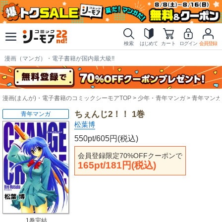
検索
はじめて
カート
ログイン
会員登録
漫画（マンガ）・電子書籍が国内最大級!!
漫画(まんが)・電子書籍のコミックシーモアTOP
少年・青年マンガ
青年マンガ
ちぇんじ2！！ 1巻
青年マンガ
松葉博
550pt/605円(税込)
会員登録限定70%OFFクーポンで
165pt/181円(税込)
1巻完結