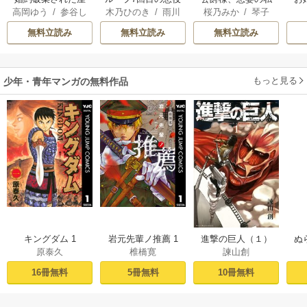
高岡ゆう
/
参谷し
木乃ひのき
/
雨川
桜乃みか
/
琴子
っぷち令嬢は、帝
令嬢は、元敵国で
はもう放っておい
のぶ
/
雲屋ゆきお
透子
/
八美☆わん
国の皇弟殿下と結
自由気ままな花嫁
てください
無料立読み
無料立読み
無料立読み
ばれる
生活を満喫する
もっと見る
少年・青年マンガの無料作品
キングダム 1
岩元先輩ノ推薦 1
進撃の巨人（１）
ぬ
原泰久
椎橋寛
諫山創
16冊無料
5冊無料
10冊無料