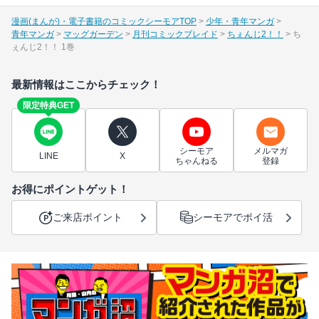
漫画(まんが)・電子書籍のコミックシーモアTOP
少年・青年マンガ
青年マンガ
マッグガーデン
月刊コミックブレイド
ちぇんじ2！！
ち
ぇんじ2！！ 1巻
最新情報はここからチェック！
限定特典GET
シーモア
メルマガ
LINE
X
ちゃんねる
登録
お得にポイントゲット！
ご来店ポイント
シーモアでポイ活