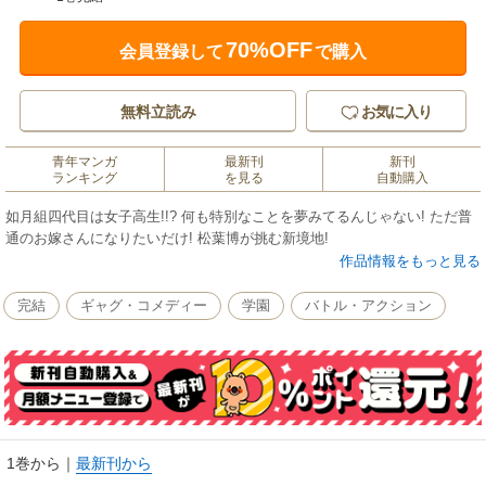
70%OFF
会員登録して
で購入
無料立読み
お気に入り
青年マンガ
最新刊
新刊
ランキング
を見る
自動購入
如月組四代目は女子高生!!? 何も特別なことを夢みてるんじゃない! ただ普
通のお嫁さんになりたいだけ! 松葉博が挑む新境地!
作品情報をもっと見る
完結
ギャグ・コメディー
学園
バトル・アクション
1巻から
｜
最新刊から