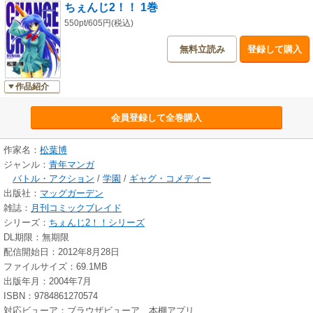
ちぇんじ2！！ 1巻
550pt/605円(税込)
無料立読み
登録して購入
作品紹介
会員登録して全巻購入
作家名：
松葉博
ジャンル：
青年マンガ
バトル・アクション
/
学園
/
ギャグ・コメディー
出版社：
マッグガーデン
雑誌：
月刊コミックブレイド
シリーズ：
ちぇんじ2！！シリーズ
DL期限：無期限
配信開始日：2012年8月28日
ファイルサイズ：69.1MB
出版年月：2004年7月
ISBN：9784861270574
対応ビューア：ブラウザビューア、本棚アプリ