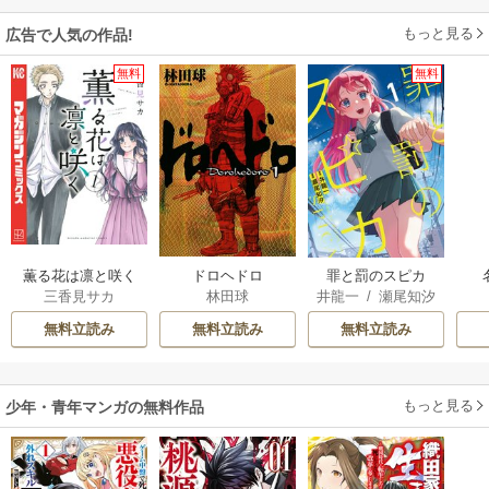
もっと見る
広告で人気の作品!
無料
無料
薫る花は凛と咲く
ドロヘドロ
罪と罰のスピカ
三香見サカ
林田球
井龍一
/
瀬尾知汐
無料立読み
無料立読み
無料立読み
もっと見る
少年・青年マンガの無料作品