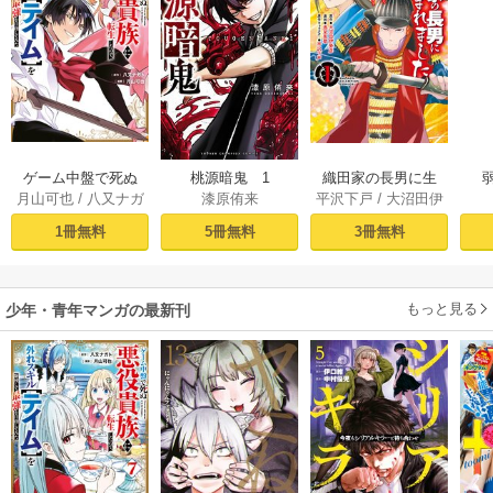
ゲーム中盤で死ぬ
桃源暗鬼 1
織田家の長男に生
月山可也
/
八又ナガ
漆原侑来
平沢下戸
/
大沼田伊
悪役貴族に転生し
まれました～戦国
ト
勢彦
/
逸見兎歌
たので、外れスキ
時代に転生したけ
1冊無料
5冊無料
3冊無料
ル【テイム】を駆
ど、死にたくない
使して最強を目指
ので改革を起こし
してみた（１）
ます～ 1
もっと見る
少年・青年マンガの最新刊