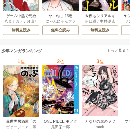
ゲーム中盤で死ぬ
ヤニねこ 13巻
今夜もシリアルキ
ヤ
八又ナガト
/
月山可
にゃんにゃんファ
伊口紺
/
中村優児
ヤ
悪役貴族に転生し
ラーと待ち合わせ 5
也
クトリー
たので、外れスキ
巻
無料立読み
無料立読み
無料立読み
ル【テイム】を駆
使して最強を目指
してみた 7巻
もっと見る
少年マンガランキング
1
2
3
位
位
位
異世界居酒屋「の
ONE PIECE モノク
となりの席のヤツ
ブ
ヴァージニア二等
尾田栄一郎
mmk
ぶ」
ロ版
がそういう目で見