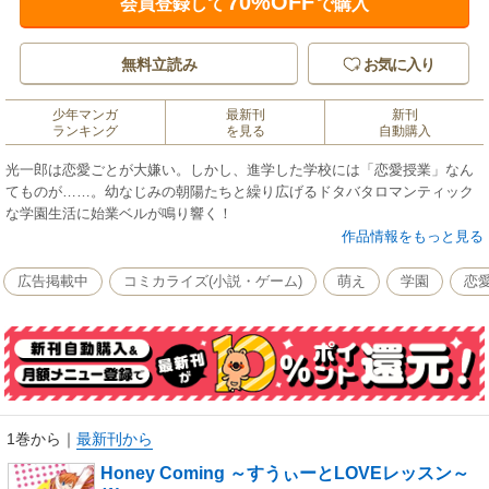
70%OFF
会員登録して
で購入
無料立読み
お気に入り
少年マンガ
最新刊
新刊
ランキング
を見る
自動購入
光一郎は恋愛ごとが大嫌い。しかし、進学した学校には「恋愛授業」なん
てものが……。幼なじみの朝陽たちと繰り広げるドタバタロマンティック
な学園生活に始業ベルが鳴り響く！
作品情報をもっと見る
広告掲載中
コミカライズ(小説・ゲーム)
萌え
学園
恋
1巻から
｜
最新刊から
Honey Coming ～すうぃーとLOVEレッスン～