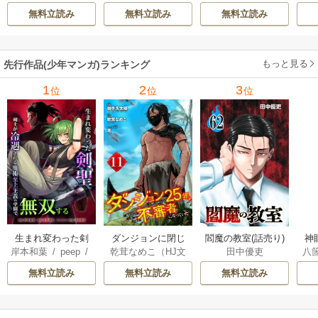
兵
/
蝉川夏哉
/
転
てくる
無料立読み
無料立読み
無料立読み
もっと見る
先行作品(少年マンガ)ランキング
1
2
3
位
位
位
生まれ変わった剣
ダンジョンに閉じ
神
閻魔の教室(話売り)
岸本和葉
/
peep
/
乾茸なめこ（HJ文
八
田中優吏
聖、剣士が冷遇さ
込められて25年。
染野静也
/
桑島黎
庫／ホビージャパ
れる魔術至上主義
救出されたときに
無料立読み
無料立読み
無料立読み
音
/
taskey STUDI
ン刊）
/
御手洗太
の学園で無双する
は立派な不審者に
O
陽
/
芝
なっていた【分冊
版】