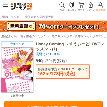
検索
はじめて
カート
ログイン
会員登録
漫画（マンガ）・電子書籍が国内最大級!!
漫画(まんが)・電子書籍のコミックシーモアTOP
少年・青年マンガ
少年マンガ
Honey Coming ～すうぃーとLOVEレ
少年マンガ
ッスン～(1)
高野うい
HOOK
540pt/594円(税込)
会員登録限定70%OFFクーポンで
162pt/178円(税込)
3巻配信中