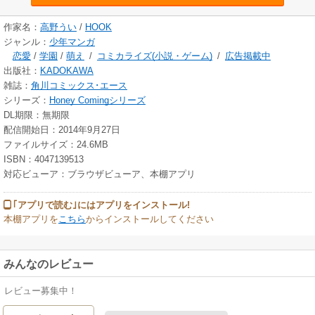
作家名：
高野うい
/
HOOK
ジャンル：
少年マンガ
恋愛
/
学園
/
萌え
/
コミカライズ(小説・ゲーム)
/
広告掲載中
出版社：
KADOKAWA
雑誌：
角川コミックス･エース
シリーズ：
Honey Comingシリーズ
DL期限：無期限
配信開始日：2014年9月27日
ファイルサイズ：24.6MB
ISBN：4047139513
対応ビューア：ブラウザビューア、本棚アプリ
｢アプリで読む｣にはアプリをインストール!
本棚アプリを
こちら
からインストールしてください
みんなのレビュー
レビュー募集中！