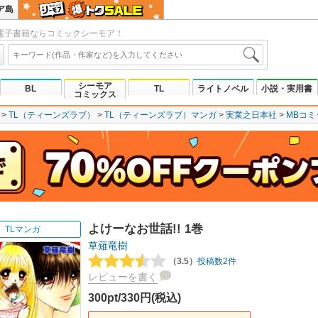
ア島
電子書籍ならコミックシーモア！
シーモア
BL
TL
ライトノベル
小説・実用書
コミックス
TL（ティーンズラブ）
TL（ティーンズラブ）マンガ
実業之日本社
MBコミ
よけーなお世話!! 1巻
TLマンガ
草薙竜樹
（3.5）
投稿数2件
レビューを書く
300pt/330円(税込)