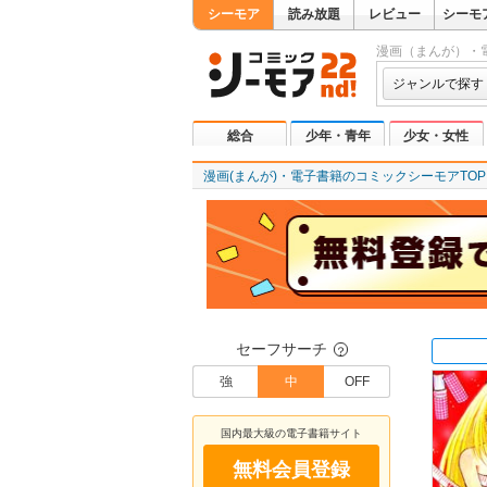
シーモア
読み放題
レビュー
シーモ
漫画（まんが）・
ジャンルで探す
総合
少年・青年
少女・女性
漫画(まんが)・電子書籍のコミックシーモアTOP
セーフサーチ
？
強
中
OFF
国内最大級の電子書籍サイト
無料会員登録