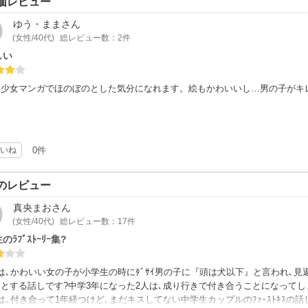
価レビュー
ゆう・まま
さん
(女性/40代)
総レビュー数：2件
しい
的少女マンガでほのぼのとした気分になれます。絵もかわいいし…男の子がキ
いね
0件
のレビュー
真央まお
さん
(女性/40代)
総レビュー数：17件
のﾗﾌﾞｽﾄｰﾘｰ集?
は､かわいい女の子が小学生の時にﾀﾞｻｲ男の子に『頭は犬以下』と言われ､
とする話しです?中学3年になった2人は､成り行きで付き合うことになってし
は､付き合って1年経つけど､まだキスしてない中学生カップルのﾌｧｰｽﾄｷｽの話