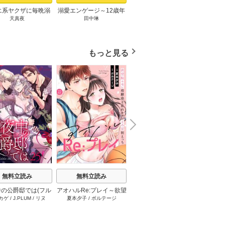
エ系ヤクザに毎晩溺
溺愛エンゲージ～12歳年
僕しか知らない君のナ
「好き
天真夜
田中琳
霧原すばこ
花
れてます【描き下ろ
上のオジサマと～ 1巻
カ。 1巻
い」暴
まけ付き特装版】 1
と
巻
もっと見る
N
x
e
t
無料立読み
無料立読み
無料立読み
の公爵邸では(フル
アオハルRe:プレイ～欲望
溺愛エンゲージ～12歳年
悪女は
カゲ
/
J.PLUM
/
リヌ
夏本夕子
/
ボルテージ
田中琳
STUD
カラー) 25巻
駄々モレ幼馴染と焦れキ
上のオジサマと～ 25巻
出した
ュンとろ甘初えっち～[ク
イーンメロウcomics] 22