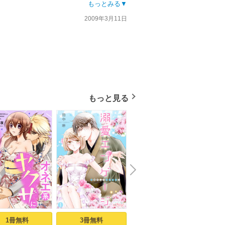
受ける事になったが､部屋は2人部屋で男の子
もっとみる▼
2009年3月11日
女の子の話しです?
から皆に年賀状を頼まれた主人公?だけど､彼
もっと見る
N
x
e
t
1冊無料
3冊無料
7冊無料