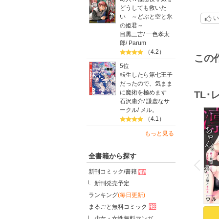
3作目
どうしても救いた
と生
い ～どぶと空と氷
い
4作目
の姫君～
5作目
目黒三吉
/
一色孝太
女は
郎
/
Parum
（4.2）
6･7
この
11話
5位
転生したら第七王子
だったので、気まま
に魔術を極めます
TL
石沢庸介
/
謙虚なサ
ークル
/
メル。
（4.1）
もっと見る
o
全書籍から探す
v
P
r
e
i
u
新刊コミック/書籍
新刊発売予定
ランキング
(毎日更新)
まるごと無料コミック
少女・女性無料マンガ