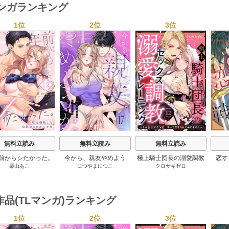
マンガランキング
1位
2位
3位
s
無料立読み
無料立読み
無料立読み
年前からシたかった。
今から、親友やめよう
極上騎士団長の溺愛調教
恋す
栗山あこ
につやまにつこ
クロサキゼロ
性爆散した幼馴染の
か。～腐れ縁同僚は甘い
～その巨大すぎる愛、す
【
わからせＨ
快楽で私を壊す～
べて受け入れてみせま
す！～
作品(TLマンガ)ランキング
1位
2位
3位