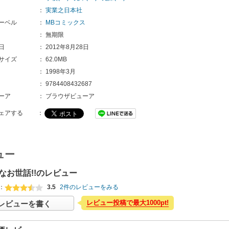
：
実業之日本社
ーベル
：
MBコミックス
：
無期限
日
：
2012年8月28日
サイズ
：
62.0MB
：
1998年3月
：
9784408432687
ーア
：
ブラウザビューア
ェアする
：
ュー
なお世話!!のレビュー
：
3.5
2件のレビューをみる
レビュー投稿で最大1000pt!
レビューを書く