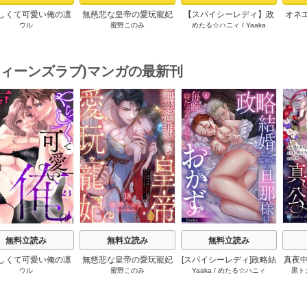
しくて可愛い俺の凛
無慈悲な皇帝の愛玩寵妃
【スパイシーレディ】政
オネ
ウル
蜜野このみ
めたる☆ハニィ
/
Yaaka
ん。～隣人後輩くん
―おわらぬ快楽、閨に響
略結婚した塩対応の旦那
愛さ
キすぎた執着にハメ
くは乱れ声― 1巻
様は毎晩寝たふりをした
しお
堕とされる～ 1巻
私をおかずに… (1)
(ティーンズラブ)マンガの最新刊
s
無料立読み
無料立読み
無料立読み
しくて可愛い俺の凛
無慈悲な皇帝の愛玩寵妃
[スパイシーレディ]政略結
真夜中
ウル
蜜野このみ
Yaaka
/
めたる☆ハニィ
黒ト
ん。～隣人後輩くん
―おわらぬ快楽、閨に響
婚した塩対応の旦那様は
キすぎた執着にハメ
くは乱れ声― 18巻
毎晩寝たふりをした私を
とされる～ 23巻
おかずに… 6巻