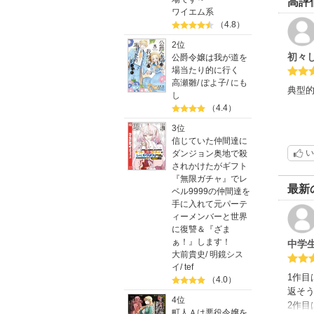
高評
ワイエム系
（4.8）
2位
初々
公爵令嬢は我が道を
場当たり的に行く
高瀬雛
/
ぽよ子
/
にも
典型
し
（4.4）
3位
信じていた仲間達に
い
ダンジョン奥地で殺
されかけたがギフト
『無限ガチャ』でレ
最新
ベル9999の仲間達を
手に入れて元パーテ
ィーメンバーと世界
に復讐＆『ざま
ぁ！』します！
中学生
大前貴史
/
明鏡シス
イ
/
tef
1作目
（4.0）
返そう
4位
2作目
町人Ａは悪役令嬢を