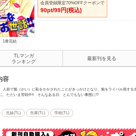
会員登録限定70%OFFクーポンで
90pt/99円(税込)
1巻完結
TLマンガ
最新刊を見る
ランキング
内容
、人前で魁（かい）に恥をかかされたことがきっかけとなり、魁をライバル視する
に、ただいま苦戦中!! そんなある日、とんでもない事態に!?
兄妹(TL)
先輩(TL)
学校(TL)