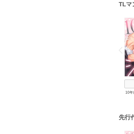
TL
o
v
P
r
e
i
u
10
～理
先行