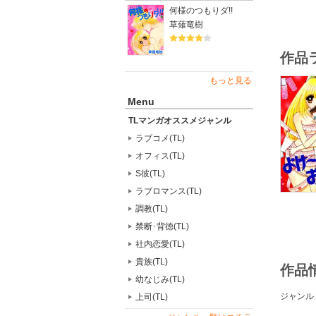
何様のつもりダ!!
草薙竜樹
作品
もっと見る
Menu
TLマンガオススメジャンル
ラブコメ(TL)
オフィス(TL)
S彼(TL)
ラブロマンス(TL)
調教(TL)
禁断･背徳(TL)
社内恋愛(TL)
貴族(TL)
作品
幼なじみ(TL)
ジャンル
上司(TL)