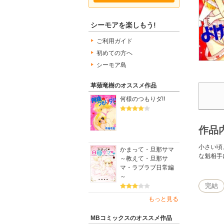
シーモアを楽しもう!
ご利用ガイド
初めての方へ
シーモア島
草薙竜樹のオススメ作品
何様のつもりダ!!
作品
小さい頃
かまって・旦那サマ
な魁相手
～教えて・旦那サ
マ・ラブラブ日常編
～
完結
もっと見る
MBコミックスのオススメ作品