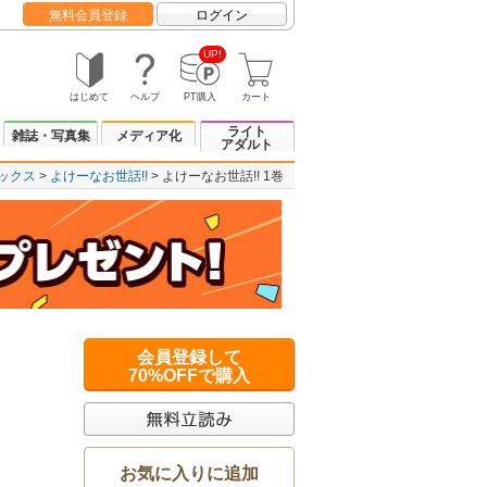
無料会員登録
ログイン
UP!
はじめて
ヘルプ
PT購入
カート
ライト
雑誌・写真集
メディア化
アダルト
ックス
よけーなお世話!!
よけーなお世話!! 1巻
会員登録して
70%OFFで購入
お気に入りに追加