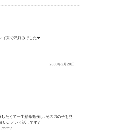
レイ系で私好みでした❤
2008年2月28日
見返したくて一生懸命勉強し､その男の子を見
まい…という話しです?
しです?