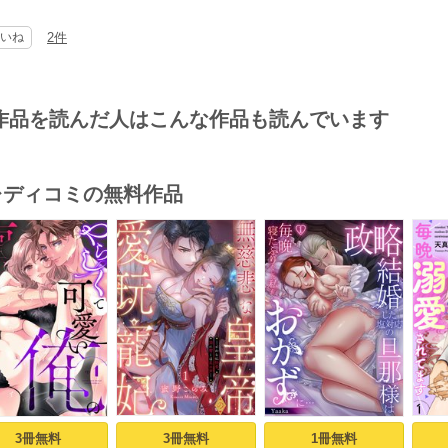
は､双子の弟に頼まれて､夏休みの2週間全寮制の男子校で代わりに補習試験を
活しないといけなくなってしまった女の子の話しです?
いね
2件
は､好きな人は双子の先輩?見分けが付かず､間違って告白してしまい…という
は､学年ﾄｯﾌﾟの成績の子から年賀状が届くと受験のお守りになるという占い
字がきたない事が悩みで…という話しです?
作目は､禁断の兄妹愛の話しで､11話に2作品とも載っています?
作品を読んだ人はこんな作品も読んでいます
以外は､さわやか中学生のﾗﾌﾞｽﾄｰﾘｰ集です?
･レディコミの無料作品
s
3冊無料
3冊無料
1冊無料