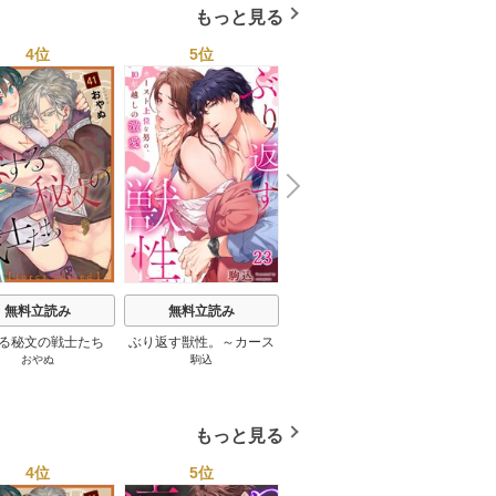
巻
もっと見る
4位
5位
6位
N
x
e
t
無料立読み
無料立読み
無料立読み
る秘文の戦士たち
ぶり返す獣性。～カース
やらしくて可愛い俺の凛
宗
おやぬ
駒込
ウル
forcs edited】
ト上位な男の、10年越し
ちゃん。～隣人後輩くん
の激愛
のイキすぎた執着にハメ
堕とされる～
もっと見る
4位
5位
6位