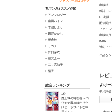
ジャンル一覧はコチラ
出版社
TLマンガオススメ作家
雑誌・レ
アンソロジー
DL期限
南国パイン
配信開始
志波ひより
ファイル
田野かかし
出版年月
板倉梓
ISBN
リカチ
対応ビュ
野口芽衣
作品をシ
芒其之一
二ノ宮知子
陽香
レビ
よけー
総合ランキング
平均評価
1位
魔王城の料理番 ～コ
ワモテ魔族ばかりだ
けど、ホワイトな職
場です～