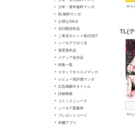
やら
少年・青年無料マンガ
ちゃ
BL無料マンガ
のイ
お得なSALE
先行配信作品
TL
ご来店ポイント毎日GET
シーモアでポイ活
賞受賞作品
メディア化作品
特集一覧
o
v
スタッフオススメマンガ
P
r
e
i
u
レビュー高評価マンガ
広告掲載中タイトル
詳細検索
コミックニュース
シーモア図書券
やら
プレゼントコード
ちゃ
本棚アプリ
のイ
堕