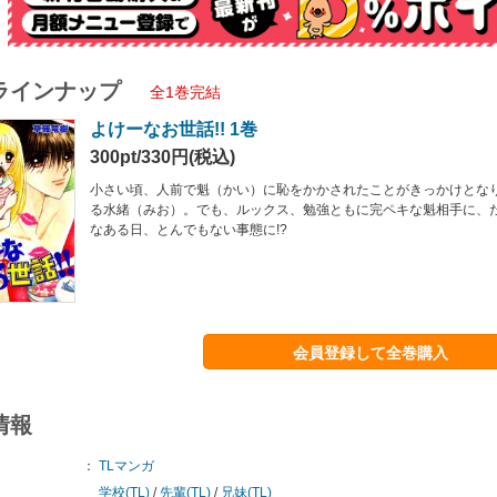
ラインナップ
全1巻完結
よけーなお世話!! 1巻
300pt/330円(税込)
小さい頃、人前で魁（かい）に恥をかかされたことがきっかけとな
る水緒（みお）。でも、ルックス、勉強ともに完ペキな魁相手に、た
なある日、とんでもない事態に!?
会員登録して全巻購入
情報
：
TLマンガ
学校(TL)
/
先輩(TL)
/
兄妹(TL)