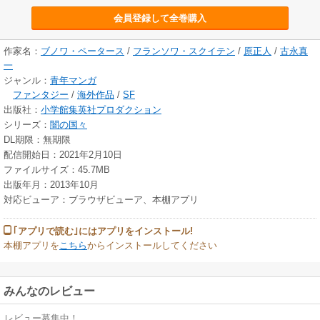
会員登録して全巻購入
作家名：
ブノワ・ペータース
/
フランソワ・スクイテン
/
原正人
/
古永真
一
ジャンル：
青年マンガ
ファンタジー
/
海外作品
/
SF
出版社：
小学館集英社プロダクション
シリーズ：
闇の国々
DL期限：無期限
配信開始日：2021年2月10日
ファイルサイズ：45.7MB
出版年月：2013年10月
対応ビューア：ブラウザビューア、本棚アプリ
｢アプリで読む｣にはアプリをインストール!
本棚アプリを
こちら
からインストールしてください
みんなのレビュー
レビュー募集中！