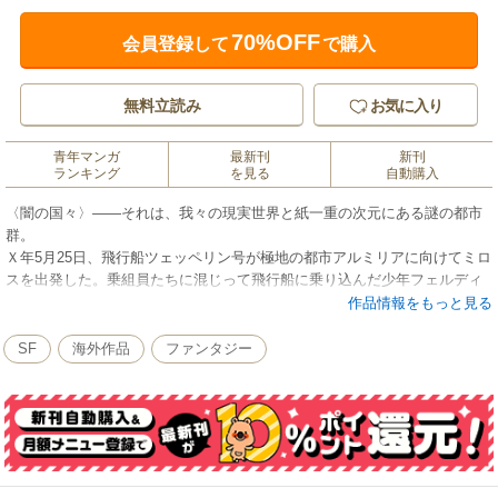
70%OFF
会員登録して
で購入
無料立読み
お気に入り
青年マンガ
最新刊
新刊
ランキング
を見る
自動購入
〈闇の国々〉――それは、我々の現実世界と紙一重の次元にある謎の都市
群。
Ｘ年5月25日、飛行船ツェッペリン号が極地の都市アルミリアに向けてミロ
スを出発した。乗組員たちに混じって飛行船に乗り込んだ少年フェルディ
ナンは、〈闇の国々〉全体に影響を及ぼしかねないアルミリアの異変から
作品情報をもっと見る
街を救うという密命を帯びていた。出発してまもなく、フェルディナン
は、強制労働させられている工場から逃げ出し、飛行船に潜り込んだ幼い
SF
海外作品
ファンタジー
少女エラと出会う。エラとともに世界各地の名所をめぐり、最終寄港地の
ミロスに向かうフェルディナンの旅路は順調に見えたが……？
(この作品は『闇の国々Ⅳ』に収録されています。重複購入にご注意くださ
い)