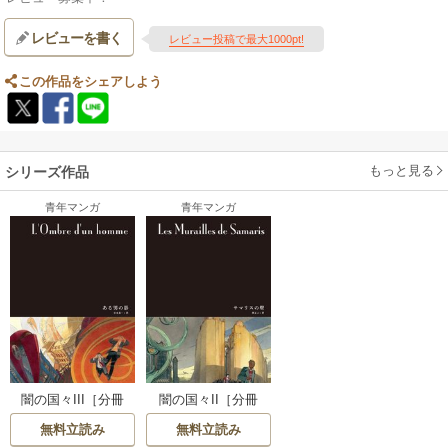
レビューを書く
レビュー投稿で最大1000pt!
この作品をシェアしよう
もっと見る
シリーズ作品
青年マンガ
青年マンガ
闇の国々III［分冊
闇の国々II［分冊
版］
版］
無料立読み
無料立読み