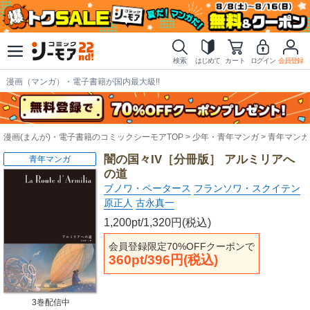
検索
はじめて
カート
ログイン
会員登録
漫画（マンガ）・電子書籍が国内最大級!!
漫画(まんが)・電子書籍のコミックシーモアTOP
少年・青年マンガ
青年マンガ
闇の国々IV［分冊版］ アルミリアへ
青年マンガ
の道
ブノワ・ペータース
フランソワ・スクイテン
原正人
古永真一
1,200pt/1,320円(税込)
会員登録限定70%OFFクーポンで
360pt/396円(税込)
3巻配信中