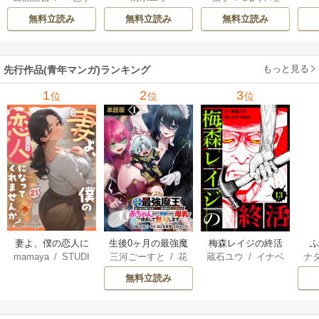
太郎
/
Parum
衣
/
じゃいあん
たい ～どぶと空
で無双する
無料立読み
無料立読み
無料立読み
と氷の姫君～
もっと見る
先行作品(青年マンガ)ランキング
1
2
3
位
位
位
妻よ、僕の恋人に
生後0ヶ月の最強魔
梅森レイジの終活
mamaya
/
STUDI
三河ごーすと
/
花
蔵石ユウ
/
イナベ
ナ
なってくれません
王 食べるだけ強
O ZOON
房雪
/
マップ
カズ
/
STUDIO ZO
核
か？
くなるチート能力
無料立読み
ON
持ち転生者だけど
赤ちゃんなので英
雄たちの母乳で成