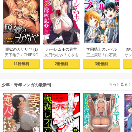
脱獄のカザリヤ (1)
ハーレム王の異世
学園騎士のレベル
醜
天下雌子
/
CHIEKO
灰刃ねむみ
/
くさも
三上康明
/
白石識
サ
界プレス漫遊記 ～
アップ！レベル100
同
ち
最強無双のおじさ
0超えの転生者、落
皇
11冊無料
2冊無料
3冊無料
んはあらゆる種族
ちこぼれクラスに
喪
を嫁にする～（コ
入学。そして、
ミック） 1巻
（コミック） ： 1
もっと見る
少年・青年マンガの最新刊