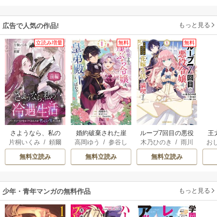
もっと見る
広告で人気の作品!
立読み増量
無料
無料
さようなら、私の
婚約破棄された崖
ループ7回目の悪役
王
片桐いくみ
/
頼爾
高岡ゆう
/
参谷し
木乃ひのき
/
雨川
お
冷遇生活 ～パーテ
っぷち令嬢は、帝
令嬢は、元敵国で
こ
のぶ
/
雲屋ゆきお
透子
/
八美☆わん
英
ィーで声をかけて
国の皇弟殿下と結
自由気ままな花嫁
無料立読み
無料立読み
無料立読み
きたのがヤバい男
ばれる
生活を満喫する
す
だった件
ら
二
もっと見る
少年・青年マンガの無料作品