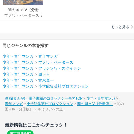
闇の国々IV［分冊
ブノワ・ペータース
/
版］
フランソワ・スクイ
もっと見る
テン
/
原正人
/
古永
真一
同じジャンルの本を探す
少年・青年マンガ
>
青年マンガ
少年・青年マンガ
>
ブノワ・ペータース
少年・青年マンガ
>
フランソワ・スクイテン
少年・青年マンガ
>
原正人
少年・青年マンガ
>
古永真一
少年・青年マンガ
>
小学館集英社プロダクション
漫画(まんが)・電子書籍のコミックシーモアTOP
少年・青年マンガ
青年マンガ
小学館集英社プロダクション
闇の国々IV［分冊版］
闇の
国々IV［分冊版］ アルミリアへの道
最新情報はここからチェック！
限定特典GET