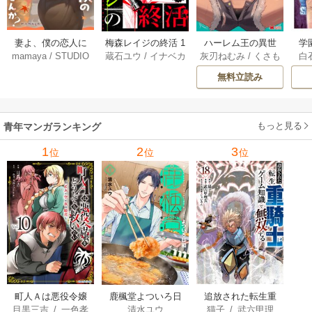
妻よ、僕の恋人に
梅森レイジの終活 1
ハーレム王の異世
学
mamaya
/
STUDIO
蔵石ユウ
/
イナベカ
灰刃ねむみ
/
くさも
白
なってくれません
3巻
界プレス漫遊記 ～
アッ
ZOON
ズ
/
STUDIO ZOON
ち
か？ 21巻
最強無双のおじさ
0
無料立読み
んはあらゆる種族
ち
を嫁にする～（コ
ミック） 6巻
（
もっと見る
青年マンガランキング
1
2
3
位
位
位
町人Ａは悪役令嬢
追放された転生重
鹿楓堂よついろ日
目黒三吉
/
一色孝
猫子
/
武六甲理
清水ユウ
をどうしても救い
騎士はゲーム知識
和