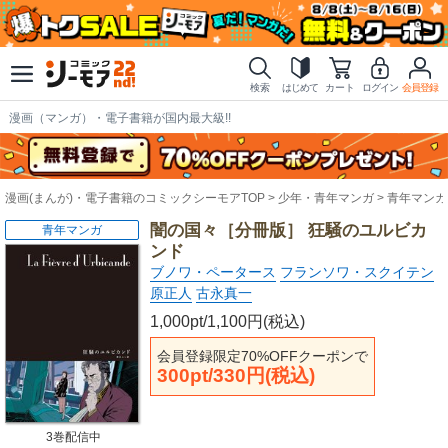
検索
はじめて
カート
ログイン
会員登録
漫画（マンガ）・電子書籍が国内最大級!!
漫画(まんが)・電子書籍のコミックシーモアTOP
少年・青年マンガ
青年マンガ
闇の国々［分冊版］ 狂騒のユルビカ
青年マンガ
ンド
ブノワ・ペータース
フランソワ・スクイテン
原正人
古永真一
1,000pt/1,100円(税込)
会員登録限定70%OFFクーポンで
300pt/330円(税込)
3巻配信中