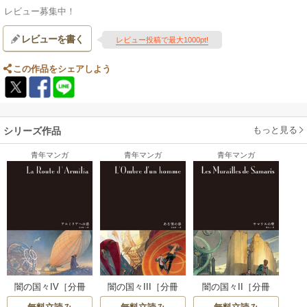
レビュー募集中！
レビューを書く
レビュー投稿で最大1000pt!
この作品をシェアしよう
もっと見る
シリーズ作品
青年マンガ
青年マンガ
青年マンガ
闇の国々IV［分冊
闇の国々III［分冊
闇の国々II［分冊
版］
版］
版］