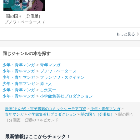
闇の国々［分冊版］
ブノワ・ペータース
/
フランソワ・スクイ
もっと見る
テン
/
原正人
/
古永
真一
同じジャンルの本を探す
少年・青年マンガ
>
青年マンガ
少年・青年マンガ
>
ブノワ・ペータース
少年・青年マンガ
>
フランソワ・スクイテン
少年・青年マンガ
>
原正人
少年・青年マンガ
>
古永真一
少年・青年マンガ
>
小学館集英社プロダクション
漫画(まんが)・電子書籍のコミックシーモアTOP
少年・青年マンガ
青年マンガ
小学館集英社プロダクション
闇の国々［分冊版］
闇の国々
［分冊版］ 狂騒のユルビカンド
最新情報はここからチェック！