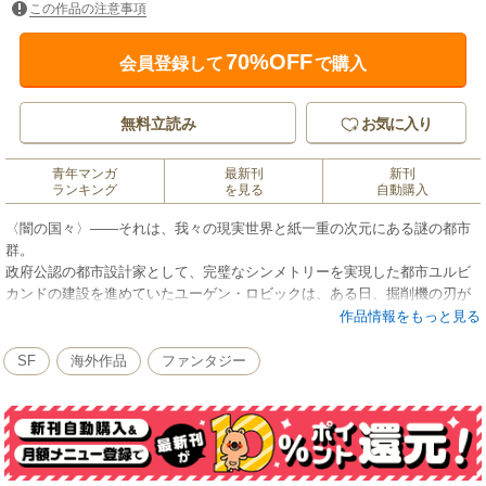
この作品の注意事項
70%OFF
会員登録して
で購入
無料立読み
お気に入り
青年マンガ
最新刊
新刊
ランキング
を見る
自動購入
〈闇の国々〉――それは、我々の現実世界と紙一重の次元にある謎の都市
群。
政府公認の都市設計家として、完璧なシンメトリーを実現した都市ユルビ
カンドの建設を進めていたユーゲン・ロビックは、ある日、掘削機の刃が
欠けてしまうほど堅固な物質でできた、奇妙な立方体の骨組みを手に入れ
作品情報をもっと見る
る。やがてその奇妙な物体は骨組みを延ばし、部屋いっぱいに広がり始め
た。刻々と成長を続ける立方体はやがて部屋を突き抜け、外部世界を侵食
SF
海外作品
ファンタジー
しはじめるが……。
(この作品は『闇の国々』に収録されています。重複購入にご注意ください)