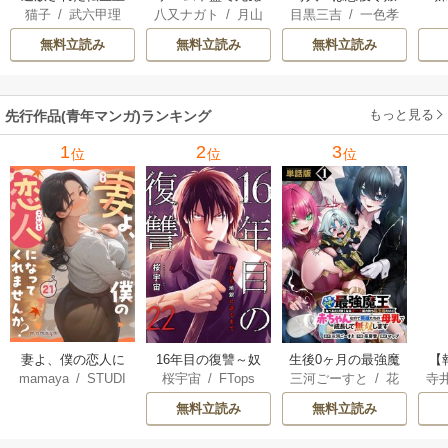
猫子
/
武六甲理
八又ナガト
/
月山
目黒三吉
/
一色孝
騎士はゲーム知識
悪役貴族に転生し
をどうしても救い
衣
/
じゃいあん
可也
太郎
/
Parum
で無双する
たので、外れスキ
たい ～どぶと空
無料立読み
無料立読み
無料立読み
ル【テイム】を駆
と氷の姫君～
使して最強を目指
してみた
もっと見る
先行作品(青年マンガ)ランキング
1
2
3
位
位
位
妻よ、僕の恋人に
16年目の復讐～奴
生後0ヶ月の最強魔
【
mamaya
/
STUDI
桜宇宙
/
FTops
三河ごーすと
/
花
寺
なってくれません
らを地獄に送るま
王 食べるだけ強
解
O ZOON
房雪
/
マップ
か？
で
くなるチート能力
無料立読み
無料立読み
持ち転生者だけど
赤ちゃんなので英