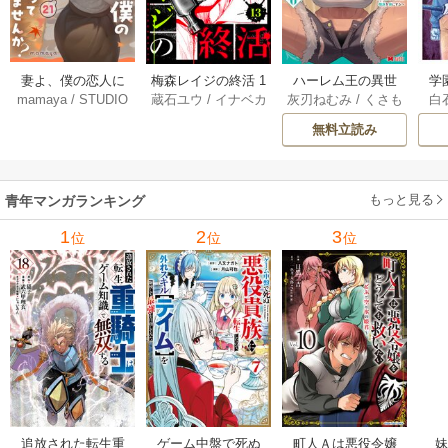
妻よ、僕の恋人に
梅森レイジの終活 1
ハーレム王の異世
学
mamaya
/
STUDIO
蔵石ユウ
/
イナベカ
灰刃ねむみ
/
くさも
白
なってくれません
3巻
界プレス漫遊記 ～
アッ
ZOON
ズ
/
STUDIO ZOON
ち
か？ 21巻
最強無双のおじさ
0
無料立読み
んはあらゆる種族
ち
を嫁にする～（コ
ミック） 6巻
（
もっと見る
青年マンガランキング
1
2
3
位
位
位
追放された転生重
ゲーム中盤で死ぬ
町人Ａは悪役令嬢