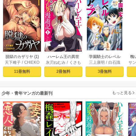
脱獄のカザリヤ (1)
ハーレム王の異世
学園騎士のレベル
醜
天下雌子
/
CHIEKO
灰刃ねむみ
/
くさも
三上康明
/
白石識
サ
界プレス漫遊記 ～
アップ！レベル100
同
ち
最強無双のおじさ
0超えの転生者、落
皇
11冊無料
2冊無料
3冊無料
んはあらゆる種族
ちこぼれクラスに
喪
を嫁にする～（コ
入学。そして、
ミック） 1巻
（コミック） ： 1
もっと見る
少年・青年マンガの最新刊