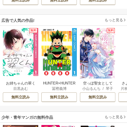
無料立読み
無料立読み
無料立読み
もっと見る
広告で人気の作品!
無料
無料
お姉ちゃんの翠く
HUNTER×HUNTER
空っぽ聖女として
さ
目黒あむ
冨樫義博
小山るんち
/
琴子
片
ん
モノクロ版
捨てられたはず
冷
が、嫁ぎ先の皇帝
ィ
無料立読み
無料立読み
無料立読み
陛下に溺愛されて
き
います
もっと見る
少年・青年マンガの無料作品