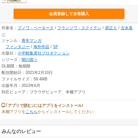
作品紹介
会員登録して全巻購入
作家名：
ブノワ・ペータース
/
フランソワ・スクイテン
/
原正人
/
古永真
一
ジャンル：
青年マンガ
ファンタジー
/
海外作品
/
SF
出版社：
小学館集英社プロダクション
シリーズ：
闇の国々
DL期限：無期限
配信開始日：2021年2月10日
ファイルサイズ：59.4MB
出版年月：2013年6月
対応ビューア：ブラウザビューア、本棚アプリ
｢アプリで読む｣にはアプリをインストール!
本棚アプリを
こちら
からインストールしてください
みんなのレビュー