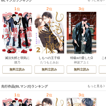
BLマンガランキング
1
2
3
位
位
位
滅法矢鱈と弱気に
しもべの王子様
特級αの愛したΩ
こ
腰乃
たつもとみお
神波アユミ
キス【コミックス
【描き下ろしおま
版】
け付き特装版】
無料立読み
無料立読み
無料立読み
もっと見る
先行作品(BLマンガ)ランキング
1
2
3
位
位
位