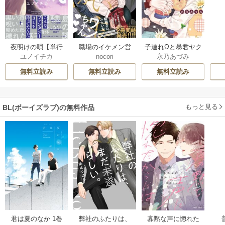
職場のイケメン営
子連れΩと暴君ヤク
夜明けの唄【単行
nocori
永乃あづみ
ユノイチカ
業は理想の飼い主
ザ【単行本版】
本版】
様【単行本版】
無料立読み
無料立読み
無料立読み
もっと見る
BL(ボーイズラブ)の無料作品
君は夏のなか 1巻
弊社のふたりは、
寡黙な声に惚れた