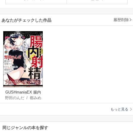
履歴削除
あなたがチェックした作品
GUSHmaniaEX 腸内
野田のんだ
/
都みめ
射精
こ
/
大月クルミ
/
さ
もっと見る
きしたせんむ
/
栗原
カナ
/
きなこ
同じジャンルの本を探す