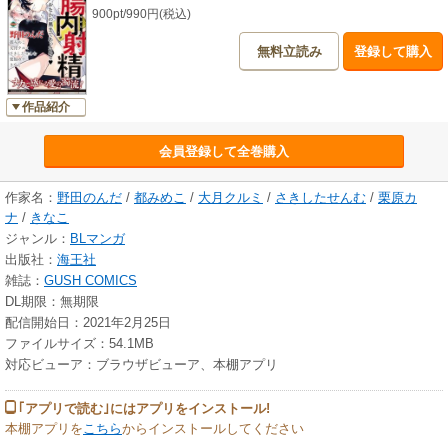
900pt/990円(税込)
「人生計画オブジエンド」さきしたせんむ
華麗に夜遊びを嗜むアラフォー紳士が、ハイパー粘着勘違い部下にトロ
無料立読み
登録して購入
トロぐずぐずにされちゃう…!?
「かりそめビッチ南くん」栗原カナ
作品紹介
大学イチのモテ男×偽りビッチのラブストーリー！
会員登録して全巻購入
「あの頃と今、君がこぼれる」きなこ
都LOVEな亜樹×クーデレ都のラブラブカップルに、高校生の亜樹が割り
込み参戦!?
作家名：
野田のんだ
/
都みめこ
/
大月クルミ
/
さきしたせんむ
/
栗原カ
過去と今が交錯するタイムスリップ・トライアングルラブ！
ナ
/
きなこ
ジャンル：
BLマンガ
出版社：
海王社
雑誌：
GUSH COMICS
DL期限：無期限
配信開始日：2021年2月25日
ファイルサイズ：54.1MB
対応ビューア：ブラウザビューア、本棚アプリ
｢アプリで読む｣にはアプリをインストール!
本棚アプリを
こちら
からインストールしてください