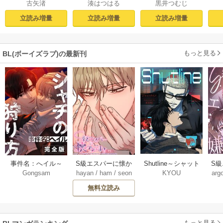
古矢渚
湊はつはる
黒井つむじ
まだ未遂らしい。
からには【おまけ
１【コミックシー
付き電子限定版】
立読み増量
立読み増量
立読み増量
モア限定描き下ろ
し付き】
もっと見る
BL(ボーイズラブ)の最新刊
Shutline～シャット
S
事件名：へイル～
S級エスパーに懐か
KYOU
arg
Gongsam
hayan
/
ham
/
seon
ライン～【タテヨ
れ
シャチの狩り方～
れてます【タテヨ
eedyou
ミ】 40-42巻
【完全版】【タテ
ミ】 75巻
無料立読み
【タ
ヨミ】 37巻
もっと見る