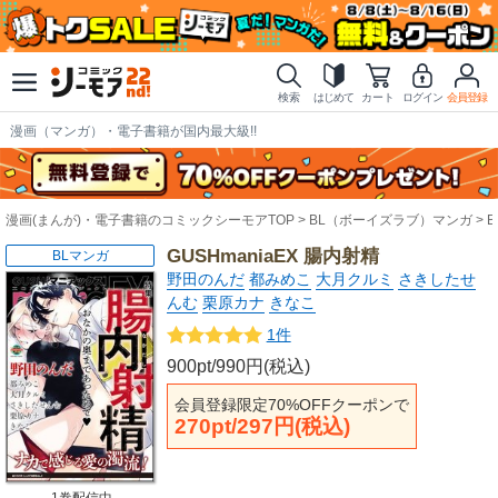
検索
はじめて
カート
ログイン
会員登録
漫画（マンガ）・電子書籍が国内最大級!!
漫画(まんが)・電子書籍のコミックシーモアTOP
BL（ボーイズラブ）マンガ
GUSHmaniaEX 腸内射精
BLマンガ
野田のんだ
都みめこ
大月クルミ
さきしたせ
んむ
栗原カナ
きなこ
1件
900pt/990円(税込)
会員登録限定70%OFFクーポンで
270pt/297円(税込)