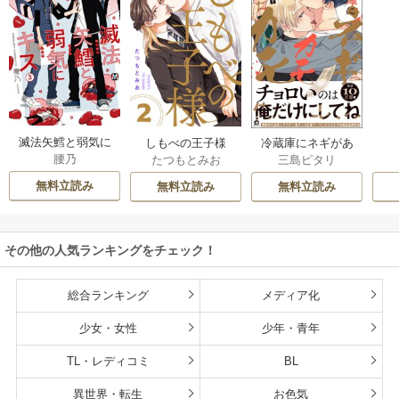
滅法矢鱈と弱気に
しもべの王子様
冷蔵庫にネギがあ
腰乃
たつもとみお
三島ピタリ
キス【コミックス
【描き下ろしおま
ったカモ
版】
け付き特装版】
無料立読み
無料立読み
無料立読み
その他の人気ランキングをチェック！
総合ランキング
メディア化
少女・女性
少年・青年
TL・レディコミ
BL
異世界・転生
お色気