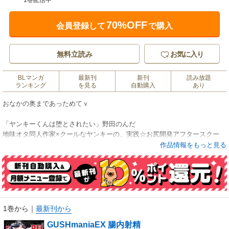
1巻配信中
70%OFF
会員登録して
で購入
無料立読み
お気に入り
BLマンガ
最新刊
新刊
読み放題
ランキング
を見る
自動購入
あり
おなかの奥まであっためてｖ
「ヤンキーくんは堕とされたい」野田のんだ
地味オタ同人作家×クールなヤンキーの、実践☆お尻開発アフタースクー
ル！
作品情報をもっと見る
「未熟な獣の子供たち」都みめこ
両親公認の仲になりラブラブな毎日を過ごす…はずが欲求不満になってし
まって…!!?
「できそこない淫魔くんはデキ婚したい」大月クルミ
1巻から
｜
最新刊から
エリートリーマン×落ちこぼれ淫魔の妊活ラブ!!?
GUSHmaniaEX 腸内射精