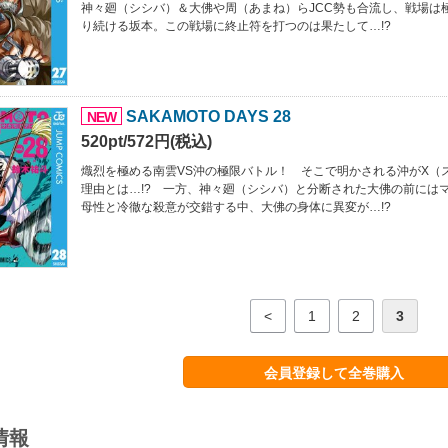
神々廻（シシバ）＆大佛や周（あまね）らJCC勢も合流し、戦場は極
り続ける坂本。この戦場に終止符を打つのは果たして…!?
SAKAMOTO DAYS 28
NEW
520pt/572円(税込)
熾烈を極める南雲VS沖の極限バトル！ そこで明かされる沖がX（
理由とは…!? 一方、神々廻（シシバ）と分断された大佛の前にはマ
母性と冷徹な殺意が交錯する中、大佛の身体に異変が…!?
<
1
2
3
会員登録して全巻購入
情報