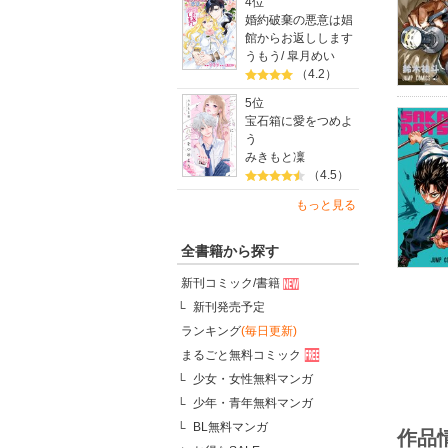
4位
婚約破棄の悪意は娼
館からお返しします
うもう
/
皐月めい
（4.2）
5位
宝石箱に愛をつめよ
う
みきもと凜
（4.5）
もっと見る
全書籍から探す
新刊コミック/書籍
新刊発売予定
ランキング
(毎日更新)
まるごと無料コミック
少女・女性無料マンガ
少年・青年無料マンガ
BL無料マンガ
作品