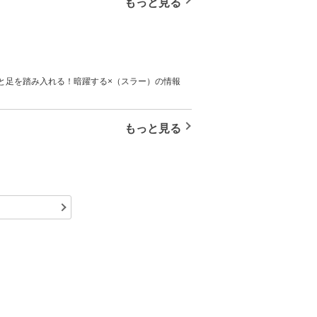
もっと見る
と足を踏み入れる！暗躍する×（スラー）の情報
かうORDERの南雲、神々廻、大佛は、そこで想
してX（スラー）の因縁が今、明かされる――。
もっと見る