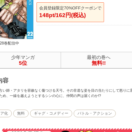
会員登録限定70%OFFクーポンで
148pt/162円(税込)
28巻配信中
少年マンガ
最初の巻へ
5位
無料!!
内容
占い師・アタリを容赦なく傷つける天弓。その非道な姿を目の当たりにして怒りに
ため、一線を越えようとするシンの心に、仲間の声は届くのか!?
ィア化
無料
ギャグ・コメディー
バトル・アクション