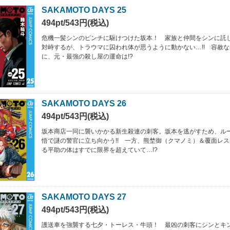
SAKAMOTO DAYS 25
494pt/543円(税込)
危機一髪シンのピンチに駆けつけた坂本！ 家族と仲間をシンに託
対峙するが、トラウマに囚われ体が思うように動かない…!! 容赦
に、元・最強の殺し屋の運命は!?
SAKAMOTO DAYS 26
494pt/543円(税込)
坂本商店一同に襲いかかる新生殺連の刺客。坂本を逃がすため、ル
悟で謎の警官に立ち向かう!! 一方、熊埜御（クマノミ）＆覆面レ
る平助の体はすでに限界を超えていて…!?
SAKAMOTO DAYS 27
494pt/543円(税込)
護送車を強襲する七夕・トーレス・牛頭！ 最凶の刺客にシンとキ