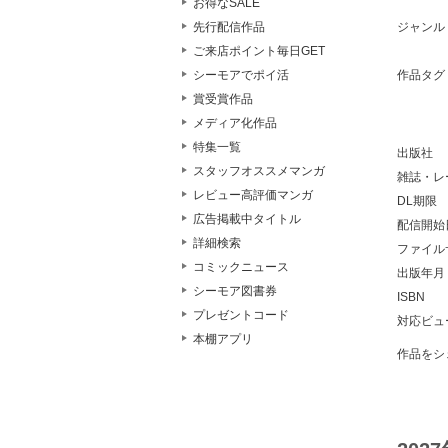
お得なSALE
ジャンル
先行配信作品
ご来店ポイント毎日GET
作品タグ
シーモアでポイ活
賞受賞作品
メディア化作品
特集一覧
出版社
スタッフオススメマンガ
雑誌・レ
レビュー高評価マンガ
DL期限
広告掲載中タイトル
配信開始
詳細検索
ファイル
コミックニュース
出版年月
シーモア図書券
ISBN
プレゼントコード
対応ビュ
本棚アプリ
作品をシ