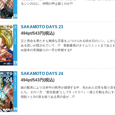
るシンの心に、仲間の声は届くのか!?
SAKAMOTO DAYS 23
494pt/543円(税込)
父と再会を果たすも無情な言葉をぶつけられる幼き日のシン。しか
ある思いが隠されていて…!? 客船爆発のタイムリミットまであとわ
め坂本の常識破りの一手が炸裂する!!
SAKAMOTO DAYS 24
494pt/543円(税込)
銃の配布により日本中の秩序が崩壊する中、失われた日常を取り戻
たち。その一方、“新生殺連”としてX（スラー）一派と行動を共にす
視眈々とXの首を狙うある男の姿が…!?