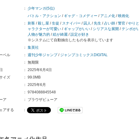
：
少年マンガ(5位)
バトル・アクション
/
ギャグ・コメディー
/
アニメ化
/
映画化
：
刺客
/
殺し屋
/
生徒
/
スナイパー
/
囚人
/
先生
/
占い師
/
警官
/
やり
ャラクターが可愛い
/
ギャップがいい
/
シリアスな展開
/
テンポが
人物が魅力的
/
絵が綺麗
/
設定が好き
※システムにて自動抽出したものを表示しています
：
集英社
ーベル
：
週刊少年ジャンプ
/
ジャンプコミックスDIGITAL
：
無期限
日
：
2025年6月4日
サイズ
：
99.0MB
：
2025年6月
：
9784088845548
ーア
：
ブラウザビューア
ェアする
：