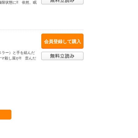
限状態に!! 依然、眠
会員登録して購入
スラー）と手を組んだ
マ殺し屋が!! 歪んだ