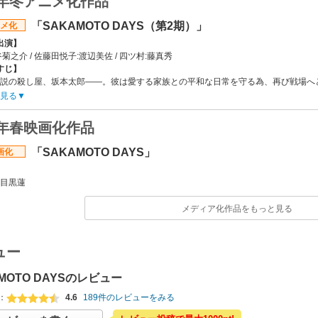
7年冬アニメ化作品
「SAKAMOTO DAYS（第2期）」
メ化
出演】
谷菊之介 / 佐藤田悦子:渡辺美佐 / 四ツ村:藤真秀
すじ】
説の殺し屋、坂本太郎――。彼は愛する家族との平和な日常を守る為、再び戦場へ
トすべく、坂本は、シンと共にJCCへの潜入捜査をスタート。一方、京都任務に向
見る
刺客に襲撃される……！様々な謀略が渦巻く中、若き日の坂本、南雲、リオン、そ
ソリッドアクションストーリー第2期、遂に開幕‼
6年春映画化作品
会社】
・エンタテインメント
「SAKAMOTO DAYS」
画化
ッフ情報】
】
鈴木祐斗
目黒蓮
:渡辺正樹 / 監督:中島大輔
ズ構成:岸本卓 / キャラクターデザイン:森山洋 / 音楽:林ゆうき
メディア化作品をもっと見る
リンク】
サイト「SAKAMOTO DAYS（第2期）」
ュー
MOTO DAYSのレビュー
：
4.6
189件のレビューをみる