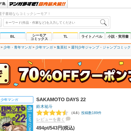
ア島
電子書籍ならコミックシーモア！
シーモア
BL
TL
ライトノベル
小説・実用書
コミックス
少年・青年マンガ
少年マンガ
集英社
週刊少年ジャンプ
ジャンプコミックスD
SAKAMOTO DAYS 22
少年マンガ
鈴木祐斗
（4.6）
投稿数189件
レビューを書く
494pt/543円(税込)