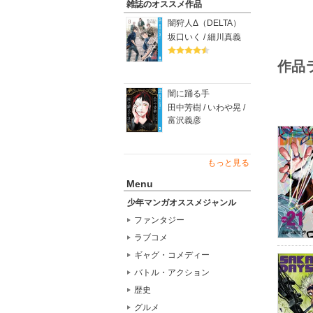
雑誌のオススメ作品
闇狩人Δ（DELTA）
坂口いく / 細川真義
作品
闇に踊る手
田中芳樹 / いわや晃 /
富沢義彦
もっと見る
Menu
少年マンガオススメジャンル
ファンタジー
ラブコメ
ギャグ・コメディー
バトル・アクション
歴史
グルメ