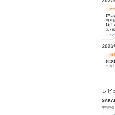
202
アニ
【声の
周:戸
【あら
元・伝
をゲッ
もっと
定外の
衝撃の
202
【制作
トムス
映
【スタ
【出演
原作:
出演：
総監督
シリー
【関連
公式
レビ
SAKA
平均評価