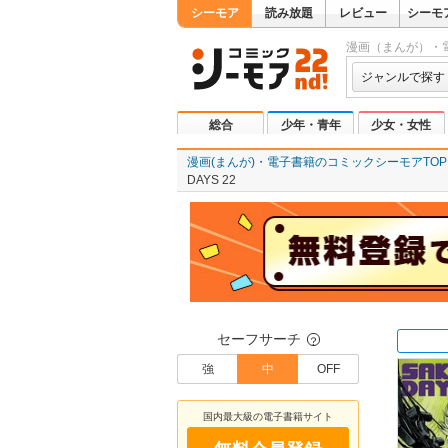
シーモア
読み放題
レビュー
シーモ
漫画（まんが）・
ジャンルで探す
総合
少年・青年
少女・女性
漫画(まんが)・電子書籍のコミックシーモアTOP
DAYS 22
セーフサーチ
？
強
中
OFF
国内最大級の電子書籍サイト