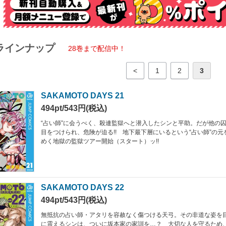
ラインナップ
28巻まで配信中！
<
1
2
3
SAKAMOTO DAYS 21
494pt/543円(税込)
“占い師”に会うべく、殺連監獄へと潜入したシンと平助。だが他の
目をつけられ、危険が迫る!! 地下最下層にいるという“占い師”の
めく地獄の監獄ツアー開始（スタート）ッ!!
SAKAMOTO DAYS 22
494pt/543円(税込)
無抵抗の占い師・アタリを容赦なく傷つける天弓。その非道な姿を
に震えるシンは、ついに坂本家の家訓を…？ 大切な人を守るため