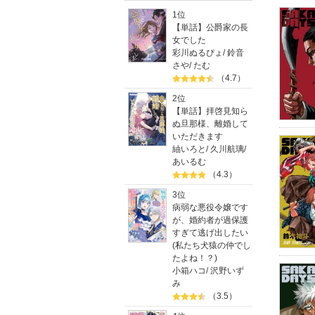
1位
【単話】公爵家の長
女でした
彩川ぬるぴょ
/
鈴音
さや
/
たむ
（4.7）
2位
【単話】拝啓見知ら
ぬ旦那様、離婚して
いただきます
紬いろと
/
久川航璃
/
あいるむ
（4.3）
3位
病弱な悪役令嬢です
が、婚約者が過保護
すぎて逃げ出したい
(私たち犬猿の仲でし
たよね！？)
小箱ハコ
/
沢野いず
み
（3.5）