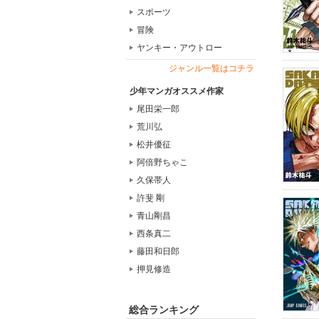
スポーツ
冒険
ヤンキー・アウトロー
ジャンル一覧はコチラ
少年マンガオススメ作家
尾田栄一郎
荒川弘
松井優征
阿倍野ちゃこ
久保帯人
許斐 剛
青山剛昌
西条真二
藤田和日郎
押見修造
総合ランキング