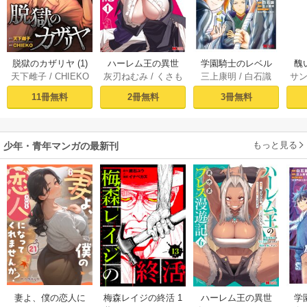
脱獄のカザリヤ (1)
ハーレム王の異世
学園騎士のレベル
醜
天下雌子
/
CHIEKO
灰刃ねむみ
/
くさも
三上康明
/
白石識
サ
界プレス漫遊記 ～
アップ！レベル100
同
ち
最強無双のおじさ
0超えの転生者、落
皇
11冊無料
2冊無料
3冊無料
んはあらゆる種族
ちこぼれクラスに
喪
を嫁にする～（コ
入学。そして、
ミック） 1巻
（コミック） ： 1
もっと見る
少年・青年マンガの最新刊
妻よ、僕の恋人に
梅森レイジの終活 1
ハーレム王の異世
学