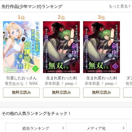
の仲間達を手に入
もっと見る
先行作品(少年マンガ)ランキング
れて元パーティー
メンバーと世界に
1
2
3
位
位
位
復讐＆『ざま
ぁ！』します！
引退したおっさん
生まれ変わった剣
生まれ変わった剣
ダ
青空あかな
/
WAK
岸本和葉
/
peep
/
岸本和葉
/
peep
/
乾
賢者だが愛弟子が
聖、剣士が冷遇さ
聖、剣士が冷遇さ
込
ANA KURAGUCHI
染野静也
/
桑島黎
染野静也
/
桑島黎
庫
追放されてきたの
れる魔術至上主義
れる魔術至上主義
救
無料立読み
無料立読み
無料立読み
/
pallet
/
アイラ
音
/
taskey STUDI
音
/
taskey STUDI
ン
で傷心旅行に連れ
の学園で無双する
の学園で無双する
は
ボ
/
こなせ
/
book
O
O
て行く ～スローラ
【単行本版】
な
listaSTUDIO
イフな旅のつもり
その他の人気ランキングをチェック！
が、なぜか世界最
強の師弟になって
いた～【単行本
総合ランキング
メディア化
版】