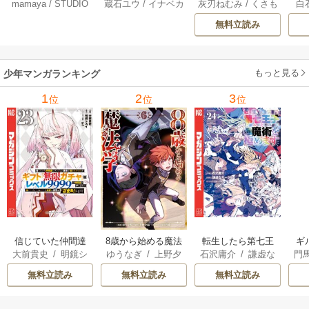
mamaya
/
STUDIO
蔵石ユウ
/
イナベカ
灰刃ねむみ
/
くさも
白
なってくれません
3巻
界プレス漫遊記 ～
アッ
ZOON
ズ
/
STUDIO ZOON
ち
か？ 21巻
最強無双のおじさ
0
無料立読み
んはあらゆる種族
ち
を嫁にする～（コ
ミック） 6巻
（
もっと見る
少年マンガランキング
1
2
3
位
位
位
信じていた仲間達
8歳から始める魔法
転生したら第七王
ギ
大前貴史
/
明鏡シ
ゆうなぎ
/
上野夕
石沢庸介
/
謙虚な
門
にダンジョン奥地
学
子だったので、気
スイ
/
tef
陽
/
乃希
サークル
/
メル。
で殺されかけたが
ままに魔術を極め
無料立読み
無料立読み
無料立読み
ギフト『無限ガチ
ます
ャ』でレベル9999