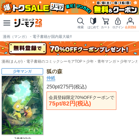
検索
はじめて
カート
ログイン
会員登録
漫画（マンガ）・電子書籍が国内最大級!!
漫画(まんが)・電子書籍のコミックシーモアTOP
少年・青年マンガ
少年マンガ
狐の森
少年マンガ
仲紙
250pt/275円(税込)
会員登録限定70%OFFクーポンで
75pt/82円(税込)