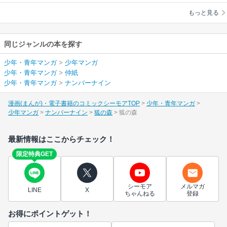
もっと見る
同じジャンルの本を探す
少年・青年マンガ
>
少年マンガ
少年・青年マンガ
>
仲紙
少年・青年マンガ
>
ナンバーナイン
漫画(まんが)・電子書籍のコミックシーモアTOP
少年・青年マンガ
少年マンガ
ナンバーナイン
狐の森
狐の森
最新情報はここからチェック！
限定特典GET
シーモア
メルマガ
LINE
X
ちゃんねる
登録
お得にポイントゲット！