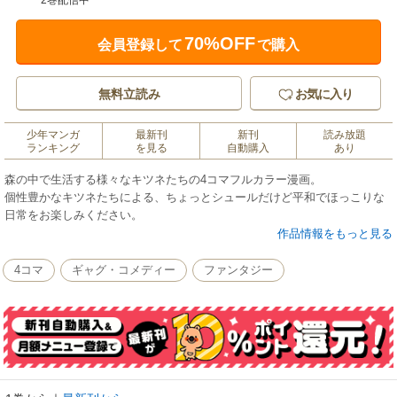
2巻配信中
70%OFF
会員登録して
で購入
無料立読み
お気に入り
少年マンガ
最新刊
新刊
読み放題
ランキング
を見る
自動購入
あり
森の中で生活する様々なキツネたちの4コマフルカラー漫画。
個性豊かなキツネたちによる、ちょっとシュールだけど平和でほっこりな
日常をお楽しみください。
作品情報をもっと見る
4コマ
ギャグ・コメディー
ファンタジー