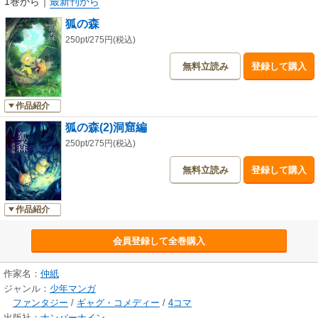
1巻から
｜
最新刊から
狐の森
250pt/275円(税込)
無料立読み
登録して購入
作品紹介
狐の森(2)洞窟編
250pt/275円(税込)
無料立読み
登録して購入
作品紹介
会員登録して全巻購入
作家名：
仲紙
ジャンル：
少年マンガ
ファンタジー
/
ギャグ・コメディー
/
4コマ
出版社：
ナンバーナイン