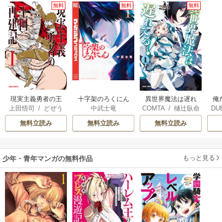
無料
無料
無料
現実主義勇者の王
十字架のろくにん
俺
異世界魔法は遅れ
上田悟司
/
どぜう
中武士竜
DU
COMTA
/
樋辻臥命
国再建記
てる！
丸
/
冬ゆき
UDI
無料立読み
無料立読み
無料立読み
もっと見る
少年・青年マンガの無料作品