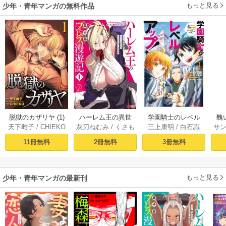
もっと見る
少年・青年マンガの無料作品
避します！～
脱獄のカザリヤ (1)
ハーレム王の異世
学園騎士のレベル
醜
天下雌子
/
CHIEKO
灰刃ねむみ
/
くさも
三上康明
/
白石識
サ
界プレス漫遊記 ～
アップ！レベル100
同
ち
最強無双のおじさ
0超えの転生者、落
皇
11冊無料
2冊無料
3冊無料
んはあらゆる種族
ちこぼれクラスに
喪
を嫁にする～（コ
入学。そして、
ミック） 1巻
（コミック） ： 1
もっと見る
少年・青年マンガの最新刊