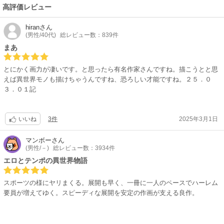
高評価レビュー
hiran
さん
(男性/40代)
総レビュー数：839件
まあ
とにかく画力が凄いです。と思ったら有名作家さんですね。描こうとと思
えば異世界モノも描けちゃうんですね、恐ろしい才能ですね。２５．０
３．０１記
3件
2025年3月1日
いいね
マンボー
さん
(男性/－)
総レビュー数：3934件
エロとテンポの異世界物語
スポーツの様にヤリまくる。展開も早く、一冊に一人のペースでハーレム
要員が増えてゆく。スピーディな展開を安定の作画が支える良作。