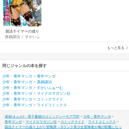
脱法テイマーの成り
真鍋譲治
/
すかいふ
上がり冒険譚 ～Sラ
ぁーむ
ンク美少女冒険者が
もっと見る
俺の獣魔になっテイ
マす～ THE COMIC
同じジャンルの本を探す
少年・青年マンガ
>
青年マンガ
少年・青年マンガ
>
真鍋譲治
少年・青年マンガ
>
すかいふぁーむ
少年・青年マンガ
>
マイクロマガジン社
少年・青年マンガ
>
コミックライド
少年・青年マンガ
>
ライドコミックス
漫画(まんが)・電子書籍のコミックシーモアTOP
少年・青年マンガ
青年マンガ
マイクロマガジン社
コミックライド
ライドコミックス
脱法テイマーの成り上がり冒険譚 ～Sランク美少女冒険者が俺の獣魔になっ