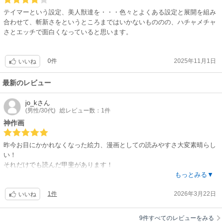
テイマーという設定、美人獣達を・・・色々とよくある設定と展開を組み
合わせて、斬新さをというところまではいかないもののの、ハチャメチャ
さとエッチで面白くなっていると思います。
0件
2025年11月1日
いいね
最新のレビュー
jo_k
さん
(男性/30代)
総レビュー数：1件
神作画
昨今お目にかかれなくなった絵力、漫画としての読みやすさ大変素晴らし
い！
それだけでも読んだ甲斐があります！
この作品を観れたことに感謝を!
もっとみる▼
1件
2026年3月22日
いいね
9件すべてのレビューをみる