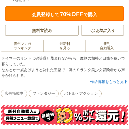
8巻配信中
70%OFF
会員登録して
で購入
無料立読み
お気に入り
青年マンガ
最新刊
新刊
ランキング
を見る
自動購入
テイマーのリントは劣等職と蔑まれながらも、魔物の相棒と日銭を稼いで
暮らしていた。
なんとか一旗あげようと訪れた王都で、謎のＳランク美少女冒険者から声
をかけられる。
「あのさ、私のことテイムしない？」
作品情報をもっと見る
突拍子もない提案に面食らうリント。しかしここから彼の成り上がりが始
まる……。
広告掲載中
ファンタジー
バトル・アクション
強い女の子たちをテイムして最強パーティを作る、法律スレスレの冒険譚
開幕!!
WEBコミック誌「コミックライドアドバンス 2021年5月号～7月号、9月
号、10月号」