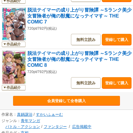
作品紹介
脱法テイマーの成り上がり冒険譚 ～Sランク美少
女冒険者が俺の獣魔になっテイマす～ THE
COMIC 7
720pt/792円(税込)
無料立読み
登録して購入
作品紹介
脱法テイマーの成り上がり冒険譚 ～Sランク美少
女冒険者が俺の獣魔になっテイマす～ THE
COMIC 8
720pt/792円(税込)
無料立読み
登録して購入
作品紹介
会員登録して全巻購入
作家名：
真鍋譲治
/
すかいふぁーむ
ジャンル：
青年マンガ
バトル・アクション
/
ファンタジー
/
広告掲載中
作品タグ：
宰相