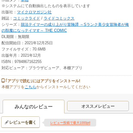
※システムにて自動抽出したものを表示しています
出版社：
マイクロマガジン社
雑誌：
コミックライド
/
ライドコミックス
シリーズ：
脱法テイマーの成り上がり冒険譚 ～Sランク美少女冒険者が俺
の獣魔になっテイマす～ THE COMIC
DL期限：無期限
配信開始日：2021年12月25日
ファイルサイズ：70.6MB
出版年月：2021年12月
ISBN：9784867162255
対応ビューア：ブラウザビューア、本棚アプリ
｢アプリで読む｣にはアプリをインストール!
本棚アプリを
こちら
からインストールしてください
オススメレビュー
みんなのレビュー
レビューを書く
レビュー投稿で最大1000pt!