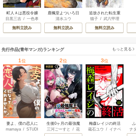
町人Ａは悪役令嬢
追放された転生重
鹿楓堂よついろ日
目黒三吉
/
一色孝
猫子
/
武六甲理
清水ユウ
をどうしても救い
騎士はゲーム知識
和
太郎
/
Parum
衣
/
じゃいあん
たい ～どぶと空
で無双する
無料立読み
無料立読み
無料立読み
と氷の姫君～
もっと見る
先行作品(青年マンガ)ランキング
1
2
3
位
位
位
妻よ、僕の恋人に
生後0ヶ月の最強魔
梅森レイジの終活
mamaya
/
STUDI
三河ごーすと
/
花
蔵石ユウ
/
イナベ
ナ
なってくれません
王 食べるだけ強
O ZOON
房雪
/
マップ
カズ
/
STUDIO ZO
核
か？
くなるチート能力