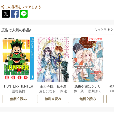
この作品をシェアしよう
もっと見る
広告で人気の作品!
立読み増量
HUNTER×HUNTER
王太子様、私今度
悪役令嬢はシナリ
俺
冨樫義博
おしばなお
/
岡達
柊一葉
/
藍川さく
DU
モノクロ版
こそあなたに殺さ
オを知らない ～乙
英茉
/
先崎真琴
ら
UDI
れたくないんで
女ゲームの世界で
無料立読み
無料立読み
無料立読み
す！ ～聖女に嵌め
真実の恋を探しま
られた貧乏令嬢、
す！～
二度目は串刺し回