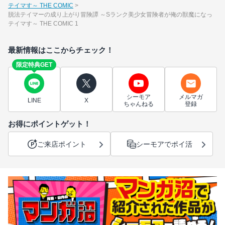
テイマす～ THE COMIC
脱法テイマーの成り上がり冒険譚 ～Sランク美少女冒険者が俺の獣魔になっ
テイマす～ THE COMIC 1
最新情報はここからチェック！
限定特典GET
シーモア
メルマガ
LINE
X
ちゃんねる
登録
お得にポイントゲット！
ご来店ポイント
シーモアでポイ活