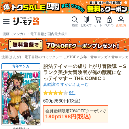
検索
はじめて
カート
ログイン
会員登録
漫画（マンガ）・電子書籍が国内最大級!!
漫画(まんが)・電子書籍のコミックシーモアTOP
少年・青年マンガ
青年マンガ
脱法テイマーの成り上がり冒険譚 ～S
青年マンガ
ランク美少女冒険者が俺の獣魔にな
っテイマす～ THE COMIC 1
真鍋譲治
すかいふぁーむ
9件
600pt/660円(税込)
会員登録限定70%OFFクーポンで
180pt/198円(税込)