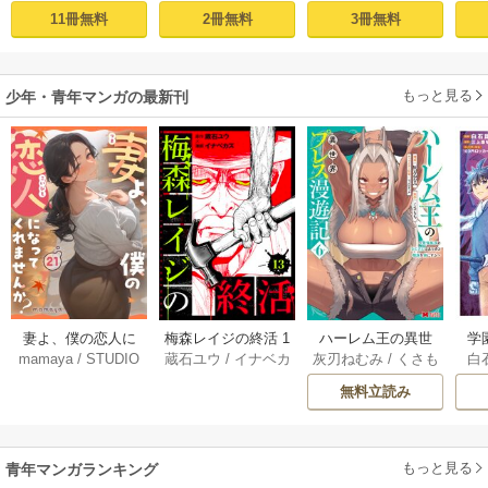
ち
最強無双のおじさ
0超えの転生者、落
皇
11冊無料
2冊無料
3冊無料
んはあらゆる種族
ちこぼれクラスに
喪
を嫁にする～（コ
入学。そして、
ミック） 1巻
（コミック） ： 1
もっと見る
少年・青年マンガの最新刊
妻よ、僕の恋人に
梅森レイジの終活 1
ハーレム王の異世
学
mamaya
/
STUDIO
蔵石ユウ
/
イナベカ
灰刃ねむみ
/
くさも
白
なってくれません
3巻
界プレス漫遊記 ～
アッ
ZOON
ズ
/
STUDIO ZOON
ち
か？ 21巻
最強無双のおじさ
0
無料立読み
んはあらゆる種族
ち
を嫁にする～（コ
ミック） 6巻
（
もっと見る
青年マンガランキング