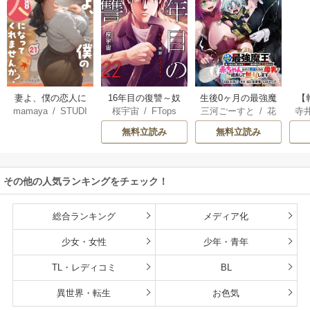
妻よ、僕の恋人に
16年目の復讐～奴
生後0ヶ月の最強魔
【
mamaya
/
STUDI
桜宇宙
/
FTops
三河ごーすと
/
花
寺
なってくれません
らを地獄に送るま
王 食べるだけ強
解
O ZOON
房雪
/
マップ
か？
で
くなるチート能力
無料立読み
無料立読み
持ち転生者だけど
赤ちゃんなので英
雄たちの母乳で成
その他の人気ランキングをチェック！
長して無双します
総合ランキング
メディア化
少女・女性
少年・青年
TL・レディコミ
BL
異世界・転生
お色気