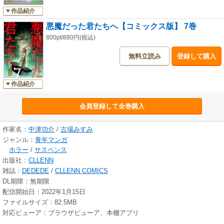
作品紹介
悪魔だった君たちへ【コミックス版】 7巻
800pt/880円(税込)
無料立読み
登録して購入
作品紹介
会員登録して全巻購入
作家名：
中津功介
/
古場みすみ
ジャンル：
青年マンガ
ホラー
/
サスペンス
出版社：
CLLENN
雑誌：
DEDEDE
/
CLLENN COMICS
DL期限：無期限
配信開始日：2022年1月15日
ファイルサイズ：82.5MB
対応ビューア：ブラウザビューア、本棚アプリ