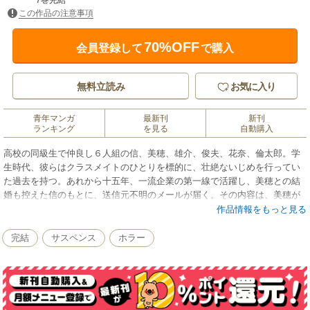
7巻完結
この作品の注意事項
70%OFF
会員登録して
で購入
無料立読み
お気に入り
青年マンガ
最新刊
新刊
ランキング
を見る
自動購入
高校の同級生で仲良し６人組の信、美穂、雄介、俊夫、花奈、倫太郎。学
生時代、彼らはクラスメイトのひとりを標的に、壮絶ないじめを行ってい
た過去を持つ。あれから十五年、一流企業の第一線で活躍し、美穂との結
婚も控えた信のもとに、送信元不明のメールが届く。その内容は、美穂が
パパ活をしているというもの。一方、美穂のもとにも信の浮気を匂わせる
作品情報をもっと見る
メールが届いていた。悪意を持った何者かによって、次々と暴かれる秘密
の数々。その魔の手は他の仲間たちにも迫っていて……!?※現在配信中の
完結
サスペンス
ホラー
同作品連載版と同様の内容です。重複購入にご注意ください。 ※コミック
ス版では新規描き下ろし読切も収録！