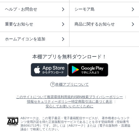
ヘルプ・お問合せ
シーモア島
重要なお知らせ
商品に関するお知らせ
ホームアイコンを追加
本棚アプリを無料ダウンロード！
本棚アプリについて
このサイトについて
推奨環境
利用規約
ISBN検索
プライバシーポリシー
情報セキュリティーポリシー
特定商取引法に基づく表示
安心してお使いいただくために
ABJマークは、この電子書店・電子書籍配信サービスが、 著作権者からコンテ
ンツ使用許諾を得た正規版配信サービスであることを示す登録商標（登録番号
第6091713号）です。 詳しくは［ABJマーク］または［電子出版制作・流通協
議会］で検索してください。