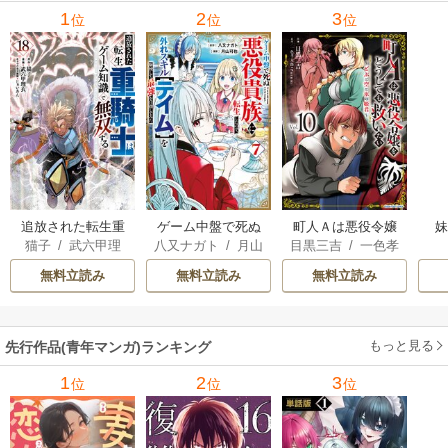
1
2
3
位
位
位
追放された転生重
ゲーム中盤で死ぬ
町人Ａは悪役令嬢
猫子
/
武六甲理
八又ナガト
/
月山
目黒三吉
/
一色孝
騎士はゲーム知識
悪役貴族に転生し
をどうしても救い
衣
/
じゃいあん
可也
太郎
/
Parum
で無双する
たので、外れスキ
たい ～どぶと空
無料立読み
無料立読み
無料立読み
ル【テイム】を駆
と氷の姫君～
使して最強を目指
してみた
もっと見る
先行作品(青年マンガ)ランキング
1
2
3
位
位
位