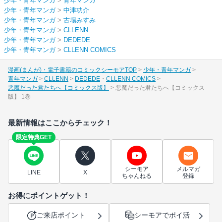
少年・青年マンガ
>
青年マンガ
少年・青年マンガ
>
中津功介
少年・青年マンガ
>
古場みすみ
少年・青年マンガ
>
CLLENN
少年・青年マンガ
>
DEDEDE
少年・青年マンガ
>
CLLENN COMICS
漫画(まんが)・電子書籍のコミックシーモアTOP
少年・青年マンガ
青年マンガ
CLLENN
DEDEDE
CLLENN COMICS
悪魔だった君たちへ【コミックス版】
悪魔だった君たちへ【コミックス
版】 1巻
最新情報はここからチェック！
限定特典GET
シーモア
メルマガ
LINE
X
ちゃんねる
登録
お得にポイントゲット！
ご来店ポイント
シーモアでポイ活