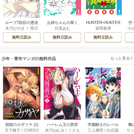
ループ7回目の悪役
お姉ちゃんの翠く
HUNTER×HUNTER
空
木乃ひのき
/
雨川
目黒あむ
冨樫義博
小
令嬢は、元敵国で
ん
モノクロ版
透子
/
八美☆わん
自由気ままな花嫁
が
無料立読み
無料立読み
無料立読み
生活を満喫する
陛
もっと見る
少年・青年マンガの無料作品
脱獄のカザリヤ (1)
ハーレム王の異世
学園騎士のレベル
醜
天下雌子
/
CHIEKO
灰刃ねむみ
/
くさも
三上康明
/
白石識
サ
界プレス漫遊記 ～
アップ！レベル100
同