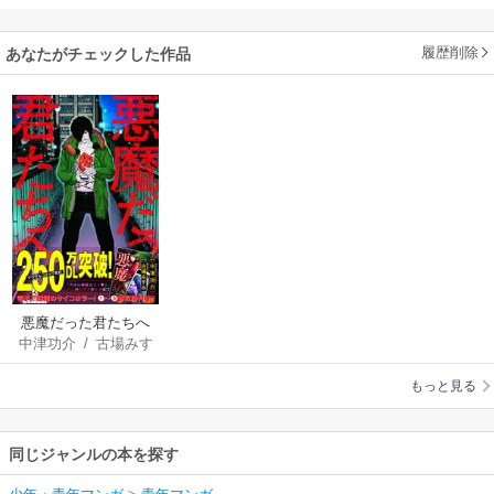
履歴削除
あなたがチェックした作品
悪魔だった君たちへ
中津功介
/
古場みす
【コミックス版】
み
もっと見る
同じジャンルの本を探す