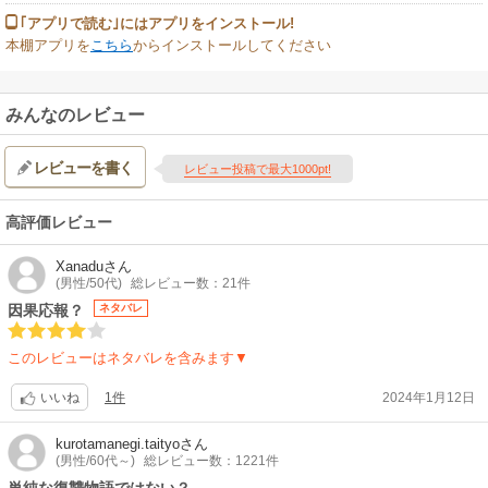
｢アプリで読む｣にはアプリをインストール!
本棚アプリを
こちら
からインストールしてください
みんなのレビュー
レビューを書く
レビュー投稿で最大1000pt!
高評価レビュー
Xanadu
さん
(男性/50代)
総レビュー数：21件
因果応報？
ネタバレ
このレビューはネタバレを含みます▼
1件
2024年1月12日
いいね
kurotamanegi.taityo
さん
(男性/60代～)
総レビュー数：1221件