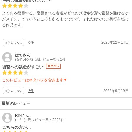
単純な復讐物語ではない？
よくある復讐する、復讐される者達がどれだけ凄惨な形で復讐を受けるか
がメイン、そういうところもあるようですが、それだけでない奥行を感じ
る作品です。
0件
2025年12月14日
いいね
はち
さん
(女性/40代)
総レビュー数：1件
復讐への執念がすごい
ネタバレ
このレビューはネタバレを含みます▼
2件
2022年9月19日
いいね
最新のレビュー
RIN
さん
(－/－)
総レビュー数：3928件
こちらの方が…