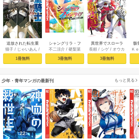
追放された転生重
シャングリラ・フ
異世界でスローラ
骸
猫子
/
じゃいあん
/
不二涼介
/
硬梨菜
長頼
/
シゲ
/
オウカ
Ｋ
騎士はゲーム知識
ロンティア（１）
イフを（願望） 1
異
武六甲理衣
で無双する（１）
～クソゲーハン
1冊無料
3冊無料
3冊無料
ター、神ゲーに挑
まんとす～
もっと見る
少年・青年マンガの最新刊