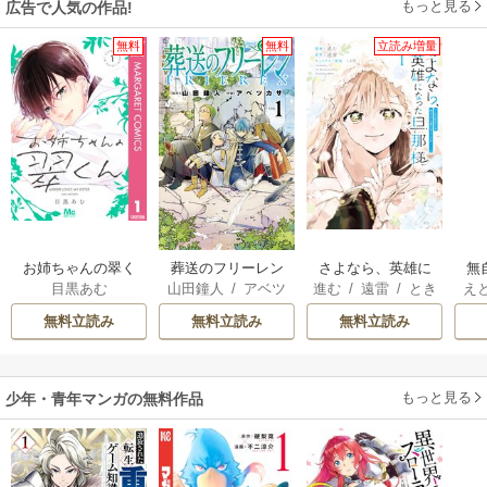
もっと見る
広告で人気の作品!
無料
無料
立読み増量
お姉ちゃんの翠く
葬送のフリーレン
さよなら、英雄に
無
目黒あむ
山田鐘人
/
アベツ
進む
/
遠雷
/
とき
え
ん
なった旦那様 ～
も
カサ
間
も
ただ祈るだけの役
れ
無料立読み
無料立読み
無料立読み
立たずな妻のはず
でしたが……～
嬢
もっと見る
少年・青年マンガの無料作品