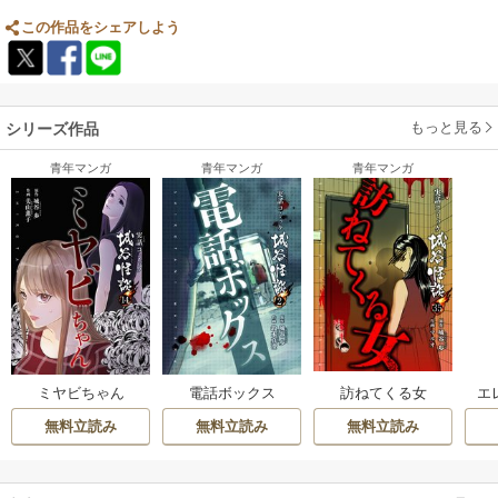
この作品をシェアしよう
もっと見る
シリーズ作品
青年マンガ
青年マンガ
青年マンガ
訪ねてくる女
ミヤビちゃん
電話ボックス
エ
無料立読み
無料立読み
無料立読み