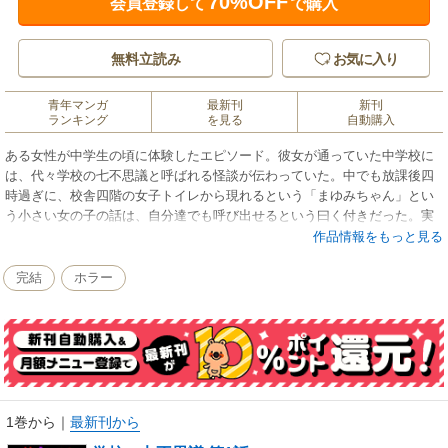
70%OFF
会員登録して
で購入
無料立読み
お気に入り
青年マンガ
最新刊
新刊
ランキング
を見る
自動購入
ある女性が中学生の頃に体験したエピソード。彼女が通っていた中学校に
は、代々学校の七不思議と呼ばれる怪談が伝わっていた。中でも放課後四
時過ぎに、校舎四階の女子トイレから現れるという「まゆみちゃん」とい
う小さい女の子の話は、自分達でも呼び出せるという曰く付きだった。実
際に怪異が起こるか試してみようということになったのだが、不可思議な
作品情報をもっと見る
事は起こらない日々。遂に彼女が試してみることになるのだが、夕暮れの
校舎の廊下に現れたモノとは。
完結
ホラー
初出：オーディオブックCD 「実説 城谷怪談撰集 十一」収録
1巻から
｜
最新刊から