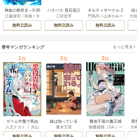
神血の救世主～0.00
ハナバス 苔石花江
ギルティサークル 2
信
江藤俊司
/
疾狼
/
3r
三好宏平
門馬司
/
山本やみー
大
000001％を引き当
のバスケ論 7巻
1巻
に
d Ie
/
Studio No.9
て最強へ～【電子
で
無料立読み
無料立読み
無料立読み
書籍特典付】 22巻
ギ
ャ
の
もっと見る
青年マンガランキング
れ
メ
1
2
3
位
位
位
ぁ
ゲーム中盤で死ぬ
妹は知っている
難攻不落の魔王城
異
八又ナガト
/
月山
雁木万里
御鷹穂積（GAノベ
大
悪役貴族に転生し
へようこそ～デバ
は
可也
ル／SBクリエイテ
Ａ
たので、外れスキ
フは不要と勇者パ
出
無料立読み
無料立読み
無料立読み