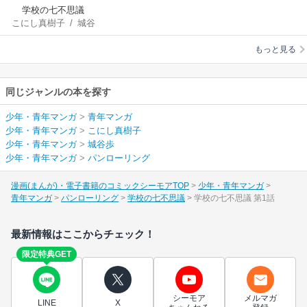
学校の七不思議
こにし真樹子
/
城谷
歩
もっと見る
同じジャンルの本を探す
少年・青年マンガ
>
青年マンガ
少年・青年マンガ
>
こにし真樹子
少年・青年マンガ
>
城谷歩
少年・青年マンガ
>
パンローリング
漫画(まんが)・電子書籍のコミックシーモアTOP
少年・青年マンガ
青年マンガ
パンローリング
学校の七不思議
学校の七不思議 第1話
最新情報はここからチェック！
限定特典GET
シーモア
メルマガ
LINE
X