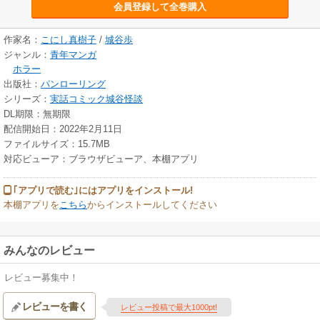
会員登録して全巻購入
作家名：
こにし真樹子
/
城谷歩
ジャンル：
青年マンガ
ホラー
出版社：
パンローリング
シリーズ：
実話コミック城谷怪談
DL期限：無期限
配信開始日：2022年2月11日
ファイルサイズ：15.7MB
対応ビューア：ブラウザビューア、本棚アプリ
｢アプリで読む｣にはアプリをインストール!
本棚アプリを
こちら
からインストールしてください
みんなのレビュー
レビュー募集中！
レビューを書く
レビュー投稿で最大1000pt!