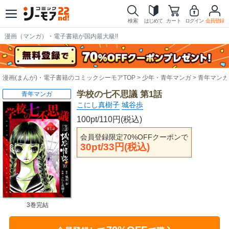
検索
はじめて
カート
ログイン
会員登録
漫画（マンガ）・電子書籍が国内最大級!!
漫画(まんが)・電子書籍のコミックシーモアTOP
少年・青年マンガ
青年マンガ
学校の七不思議 第1話
青年マンガ
こにし真樹子
城谷歩
100pt/110円(税込)
会員登録限定70%OFFクーポンで
30pt/33円(税込)
3巻完結