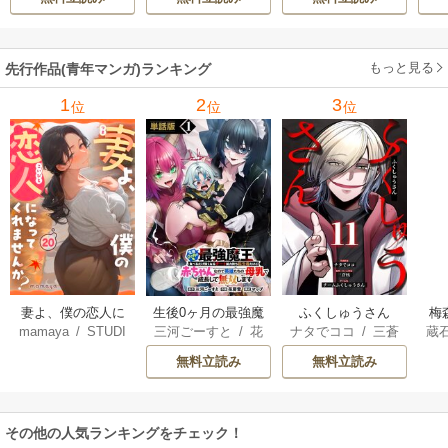
ィブ刊）
/
蚕堂j1
ル【テイム】を駆
ーティーを追い出
で
/
弓取葵
/
平石
使して最強を目指
された黒魔導士、
サ
六
/
ユウヒ
してみた
魔王軍の最高幹部
もっと見る
先行作品(青年マンガ)ランキング
に迎えられる～
1
2
3
位
位
位
妻よ、僕の恋人に
生後0ヶ月の最強魔
ふくしゅうさん
梅
mamaya
/
STUDI
三河ごーすと
/
花
ナタでココ
/
三蒼
蔵
なってくれません
王 食べるだけ強
O ZOON
房雪
/
マップ
核
/
チームふくし
カ
か？
くなるチート能力
無料立読み
無料立読み
ゅうさん
持ち転生者だけど
赤ちゃんなので英
雄たちの母乳で成
その他の人気ランキングをチェック！
長して無双します