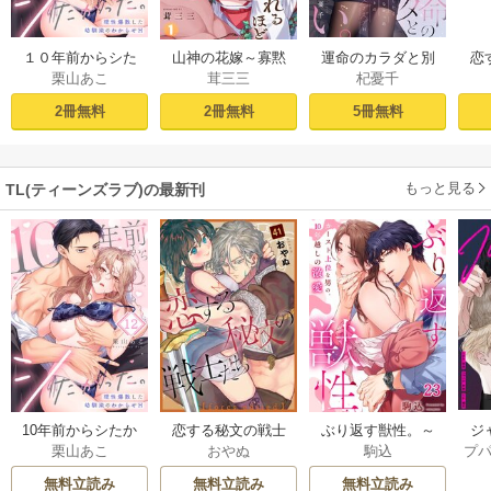
１０年前からシた
山神の花嫁～寡黙
運命のカラダと別
恋
栗山あこ
茸三三
杞憂千
かった。～理性爆
な旦那様に溢れる
れたい。～思い出
たち
散した幼馴染のわ
ほど注がれる寵愛
したくなかった、
2冊無料
2冊無料
5冊無料
からせＨ（１）
～【TL版】 1巻
元カレとのズブズ
ブH（1）
もっと見る
TL(ティーンズラブ)の最新刊
ジ
10年前からシたか
恋する秘文の戦士
ぶり返す獣性。～
プ
栗山あこ
おやぬ
駒込
ク！
った。～理性爆散
たち【forcs edite
カースト上位な男
した幼馴染のわか
d】 43-44巻
の、10年越しの激
無料立読み
無料立読み
無料立読み