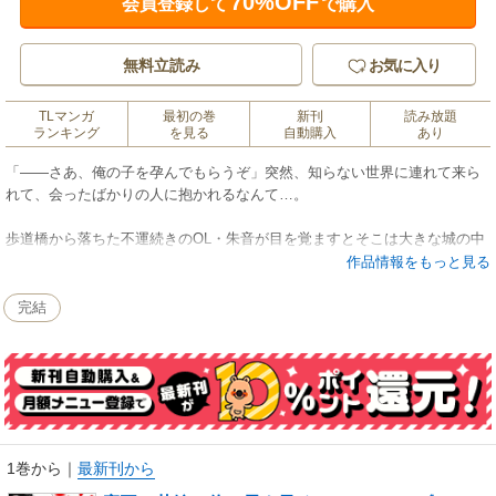
70%OFF
会員登録して
で購入
無料立読み
お気に入り
TLマンガ
最初の巻
新刊
読み放題
ランキング
を見る
自動購入
あり
「――さあ、俺の子を孕んでもらうぞ」突然、知らない世界に連れて来ら
れて、会ったばかりの人に抱かれるなんて…。
歩道橋から落ちた不運続きのOL・朱音が目を覚ますとそこは大きな城の中
だった。突然の異世界召喚に驚き、戸惑うのも束の間、城の主・魔王アッ
作品情報をもっと見る
シュに「お前が俺の花嫁だ」とキスされて…！？
完結
「この世のものとは思えぬほどの快楽を、お前に教えてやる」
世界征服の為には、私との子を成す必要があると言うアッシュ。何もかも
強引なのに、私に触れるこの手にどうして抗えないの――…？
1巻から
｜
最新刊から