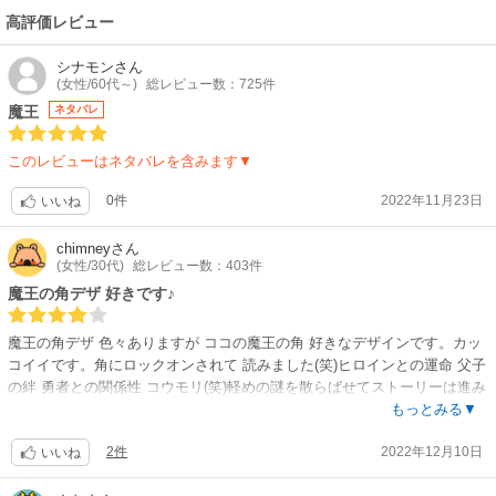
高評価レビュー
シナモン
さん
(女性/60代～)
総レビュー数：725件
魔王
ネタバレ
このレビューはネタバレを含みます▼
0件
2022年11月23日
いいね
chimney
さん
(女性/30代)
総レビュー数：403件
魔王の角デザ 好きです♪
魔王の角デザ 色々ありますが ココの魔王の角 好きなデザインです。カッ
コイイです。角にロックオンされて 読みました(笑)ヒロインとの運命 父子
の絆 勇者との関係性 コウモリ(笑)軽めの謎を散らばせてストーリーは進み
ます。いい感じの懸延法だと思います。好きなエピソードもありツボに入
もっとみる▼
りました。多少 荒削りな画力なようです。でも何年か後 化けそうな作家
2件
2022年12月10日
様に思えます ✋?
いいね