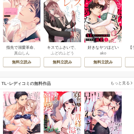
指先で溺愛革命、
キスでふさいで、
好きなヤツほどい
【
真山しん
ふどのふどう
ako
起こしませんか？
バレないで。【描
じめたい。XLなラ
な
～謎の独身貴族に
き下ろしおまけ付
イバル同期の不器
りた
無料立読み
無料立読み
無料立読み
彼氏宣言されまし
き特装版】
用な溺愛
合
た～【単行本】
か
もっと見る
TL･レディコミの無料作品