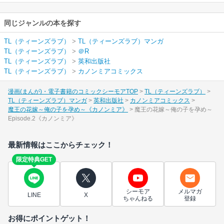
同じジャンルの本を探す
TL（ティーンズラブ）
>
TL（ティーンズラブ）マンガ
TL（ティーンズラブ）
>
＠R
TL（ティーンズラブ）
>
英和出版社
TL（ティーンズラブ）
>
カノンミアコミックス
漫画(まんが)・電子書籍のコミックシーモアTOP
TL（ティーンズラブ）
TL（ティーンズラブ）マンガ
英和出版社
カノンミアコミックス
魔王の花嫁～俺の子を孕め～《カノンミア》
魔王の花嫁～俺の子を孕め～
Episode.2《カノンミア》
最新情報はここからチェック！
限定特典GET
シーモア
メルマガ
LINE
X
ちゃんねる
登録
お得にポイントゲット！