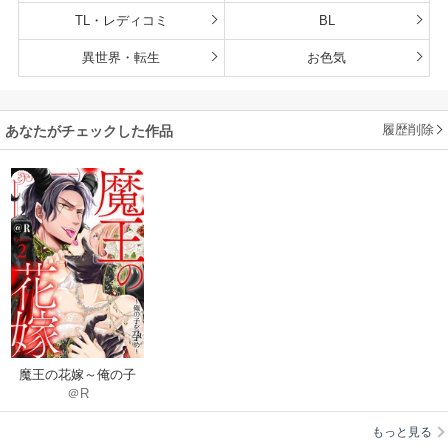
TL・レディコミ
BL
異世界・転生
お色気
履歴削除
あなたがチェックした作品
魔王の花嫁～俺の子
＠R
を孕め～《カノンミ
ア》
もっと見る