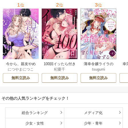
1
2
3
位
位
位
今から、親友やめ
100回イッたら付き
薄幸令嬢ライラの
幸
につやまにつこ
杞憂千
tsugumi
ようか。～腐れ縁
合って？ 無愛想な
数奇な結婚 愛さな
絶
同僚は甘い快楽で
ライバル同期の溺
いと告げた冷酷公
む
無料立読み
無料立読み
無料立読み
私を壊す～
愛絶倫セックス
爵は甘く夜伽を命
（分冊版）
ずる（分冊版）
その他の人気ランキングをチェック！
総合ランキング
メディア化
少女・女性
少年・青年