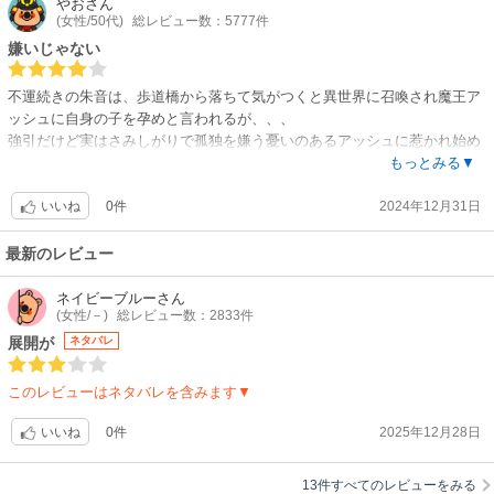
やお
さん
(女性/50代)
総レビュー数：5777件
嫌いじゃない
不運続きの朱音は、歩道橋から落ちて気がつくと異世界に召喚され魔王ア
ッシュに自身の子を孕めと言われるが、、、
強引だけど実はさみしがりで孤独を嫌う憂いのあるアッシュに惹かれ始め
る朱音。嫌いじゃない展開
もっとみる▼
0件
2024年12月31日
いいね
最新のレビュー
ネイビーブルー
さん
(女性/－)
総レビュー数：2833件
展開が
ネタバレ
このレビューはネタバレを含みます▼
0件
2025年12月28日
いいね
13件すべてのレビューをみる