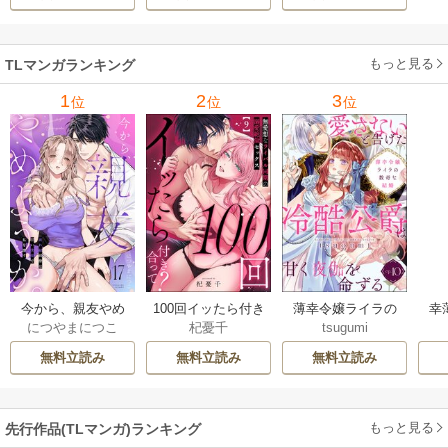
らせＨ 12巻
愛 23巻
もっと見る
TLマンガランキング
1
2
3
位
位
位
今から、親友やめ
100回イッたら付き
薄幸令嬢ライラの
幸
につやまにつこ
杞憂千
tsugumi
ようか。～腐れ縁
合って？ 無愛想な
数奇な結婚 愛さな
絶
同僚は甘い快楽で
ライバル同期の溺
いと告げた冷酷公
む
無料立読み
無料立読み
無料立読み
私を壊す～
愛絶倫セックス
爵は甘く夜伽を命
（分冊版）
ずる（分冊版）
もっと見る
先行作品(TLマンガ)ランキング