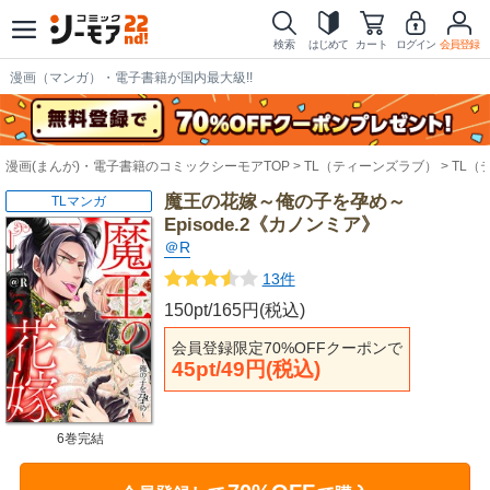
検索
はじめて
カート
ログイン
会員登録
漫画（マンガ）・電子書籍が国内最大級!!
漫画(まんが)・電子書籍のコミックシーモアTOP
TL（ティーンズラブ）
TL（
魔王の花嫁～俺の子を孕め～
TLマンガ
Episode.2《カノンミア》
＠R
13件
150pt/165円(税込)
会員登録限定70%OFFクーポンで
45pt/49円(税込)
6巻完結