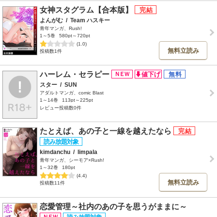
女神スタグラム【合本版】
よんがむ
/
Team ハスキー
青年マンガ、Rush!
1～5巻
580pt～720pt
(1.0)
無料立読み
投稿数1件
ハーレム・セラピー
スター
/
SUN
アダルトマンガ、comic Blast
1～14巻
113pt～225pt
レビュー投稿数0件
たとえば、あの子と一線を越えたなら
kimdanchu
/
limpala
青年マンガ、シーモア×Rush!
1～32巻
180pt
(4.4)
無料立読み
投稿数11件
恋愛管理～社内のあの子を思うがままに～