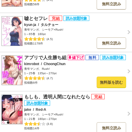
無料立読み
投稿数58件
嘘とセフレ
kyun ja
/
タルチョー
青年マンガ、シーモア×Rush!
1～65巻
180pt
(4.5)
無料立読み
投稿数1178件
アプリで人生勝ち組
kimrobot
/
ChoongChun
青年マンガ、Rush!
1～25巻
135pt～270pt
(4.7)
無料版を読む
投稿数6件
もしも、透明人間になれたなら
jake
/
Red-A
青年マンガ、シーモア×Rush!
1～21巻
180pt～270pt
(3.8)
無料立読み
投稿数14件