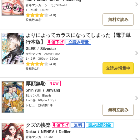
Jun
/
flower storm・Phonehug
青年マンガ、シーモア×Rush!
1～50巻
180pt
(4.0)
無料立読み
投稿数34件
よりによってカラスになってしまった【電子単
行本版】
GLEE
/
Silvestar
女性マンガ、comic Lime
1～2巻
360pt～720pt
(4.0)
立読み増量中
投稿数1件
厚顔無恥
Shin Yuri
/
Jinyang
BLマンガ、Blue&
1～8巻
60pt～180pt
レビュー投稿数0件
無料立読み
クズの快楽
Dokta
/
NENEV
/
Defiler
青年マンガ、Rush!