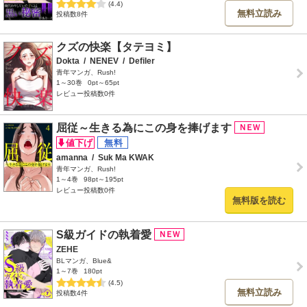
(4.4)
無料立読み
投稿数8件
クズの快楽【タテヨミ】
Dokta
/
NENEV
/
Defiler
青年マンガ、Rush!
1～30巻
0pt～65pt
レビュー投稿数0件
屈従～生きる為にこの身を捧げます
amanna
/
Suk Ma KWAK
青年マンガ、Rush!
1～4巻
98pt～195pt
レビュー投稿数0件
無料版を読む
S級ガイドの執着愛
ZEHE
BLマンガ、Blue&
1～7巻
180pt
(4.5)
無料立読み
投稿数4件