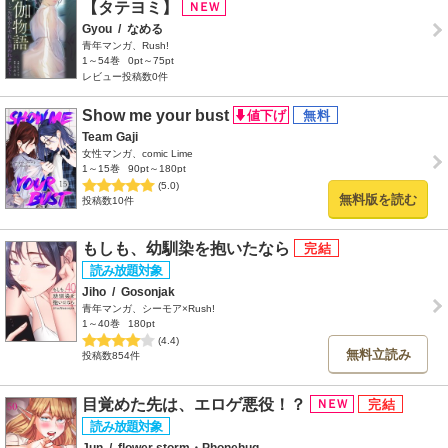
【タテヨミ】
Gyou
/
なめる
青年マンガ、Rush!
1～54巻
0pt～75pt
レビュー投稿数0件
Show me your bust
Team Gaji
女性マンガ、comic Lime
1～15巻
90pt～180pt
(5.0)
無料版を読む
投稿数10件
もしも、幼馴染を抱いたなら
Jiho
/
Gosonjak
青年マンガ、シーモア×Rush!
1～40巻
180pt
(4.4)
無料立読み
投稿数854件
目覚めた先は、エロゲ悪役！？