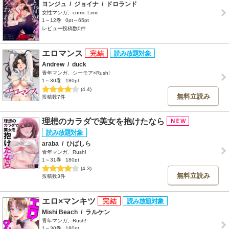
ヨンジュ
/
ジョイナ
/
ドロランド
女性マンガ、comic Lime
1～12巻
0pt～65pt
レビュー投稿数0件
エロマンス
Andrew
/
duck
青年マンガ、シーモア×Rush!
1～30巻
180pt
(4.4)
無料立読み
投稿数7件
理想のカラダで美女を抱けたなら
araba
/
ひばしら
青年マンガ、Rush!
1～31巻
180pt
(4.3)
無料立読み
投稿数3件
エロ×マンキツ
Mishi Beach
/
ラルケン
青年マンガ、Rush!
1～30巻
180pt