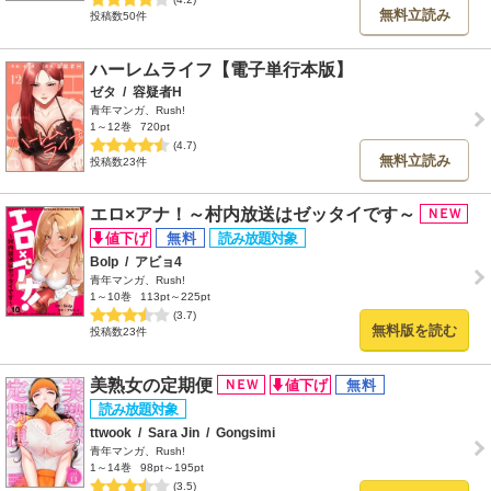
無料立読み
投稿数50件
ハーレムライフ【電子単行本版】
ゼタ
/
容疑者H
青年マンガ、Rush!
1～12巻
720pt
(4.7)
無料立読み
投稿数23件
エロ×アナ！～村内放送はゼッタイです～
Bolp
/
アビョ4
青年マンガ、Rush!
1～10巻
113pt～225pt
(3.7)
無料版を読む
投稿数23件
美熟女の定期便
ttwook
/
Sara Jin
/
Gongsimi
青年マンガ、Rush!
1～14巻
98pt～195pt
(3.5)