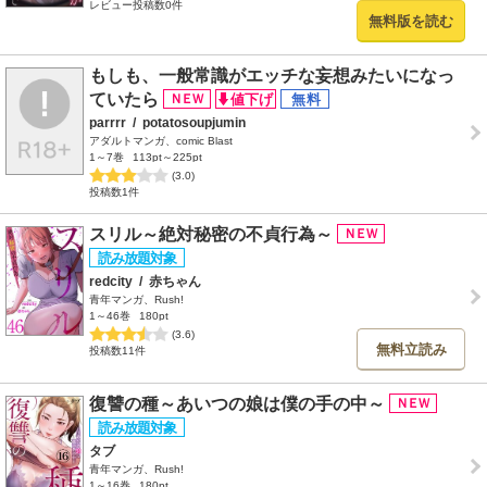
レビュー投稿数0件
無料版を読む
もしも、一般常識がエッチな妄想みたいになっ
ていたら
parrrr
/
potatosoupjumin
アダルトマンガ、comic Blast
1～7巻
113pt～225pt
(3.0)
投稿数1件
スリル～絶対秘密の不貞行為～
redcity
/
赤ちゃん
青年マンガ、Rush!
1～46巻
180pt
(3.6)
無料立読み
投稿数11件
復讐の種～あいつの娘は僕の手の中～
タブ
青年マンガ、Rush!
1～16巻
180pt