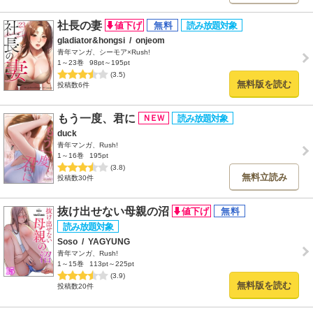
社長の妻
gladiator&hongsi
/
onjeom
青年マンガ、シーモア×Rush!
1～23巻
98pt～195pt
(3.5)
無料版を読む
投稿数6件
もう一度、君に
duck
青年マンガ、Rush!
1～16巻
195pt
(3.8)
無料立読み
投稿数30件
抜け出せない母親の沼
Soso
/
YAGYUNG
青年マンガ、Rush!
1～15巻
113pt～225pt
(3.9)
無料版を読む
投稿数20件