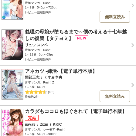
青年マンガ、Rush!
1～8巻
540pt～720pt
レビュー投稿数0件
無料立読み
義理の母娘が堕ちるまで～僕の考える十七年越
しの復讐【タテヨミ】
リュウ スンベ
青年マンガ、Rush!
1～12巻
0pt～65pt
レビュー投稿数0件
アネカツ -姉活-【電子単行本版】
間部正志
/
くすみ李央
青年マンガ、Rush! Z
1～6巻
640pt
(4.5)
無料立読み
投稿数2件
カラダもココロもほぐされて【電子単行本版】
paya8
/
Zizm
/
KKIC
青年マンガ、シーモア×Rush!
1～6巻
540pt～900pt