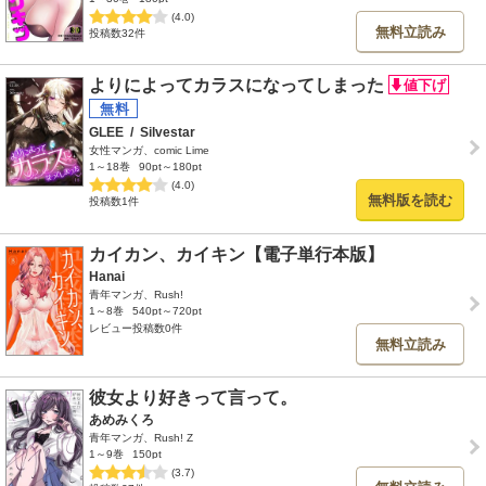
(4.0)
無料立読み
投稿数32件
よりによってカラスになってしまった
GLEE
/
Silvestar
女性マンガ、comic Lime
1～18巻
90pt～180pt
(4.0)
無料版を読む
投稿数1件
カイカン、カイキン【電子単行本版】
Hanai
青年マンガ、Rush!
1～8巻
540pt～720pt
レビュー投稿数0件
無料立読み
彼女より好きって言って。
あめみくろ
青年マンガ、Rush! Z
1～9巻
150pt
(3.7)