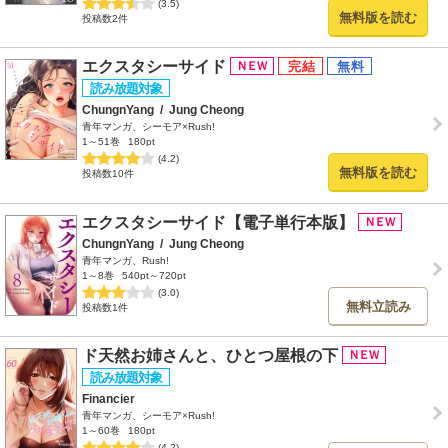
(3.5)
無料版を読む
投稿数2件
エクスタシーサイド
ChungnYang
/
Jung Cheong
青年マンガ、シーモア×Rush!
1～51巻
180pt
(4.2)
無料版を読む
投稿数10件
エクスタシーサイド【電子単行本版】
ChungnYang
/
Jung Cheong
青年マンガ、Rush!
1～8巻
540pt～720pt
(3.0)
無料立読み
投稿数1件
ド天然お姉さんと、ひとつ屋根の下
Financier
青年マンガ、シーモア×Rush!
1～60巻
180pt
(4.2)