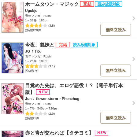
ホームタウン・マジック
Ugukjo
青年マンガ、Rush!
1～33巻
180pt
(3.8)
無料立読み
投稿数20件
今夜、義妹と
JG
/
Tio.
青年マンガ、Rush!
1～25巻
180pt
(3.1)
無料立読み
投稿数7件
目覚めた先は、エロゲ悪役！？【電子単行本
版】
Jun
/
flower storm・Phonehug
青年マンガ、Rush!
1～7巻
540pt～720pt
(2.0)
無料立読み
投稿数1件
赤と青が交われば【タテヨミ】