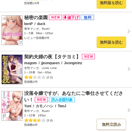
無料版を読む
投稿数14件
秘密の楽園
benP
/
duck
青年マンガ、Rush!
1～5巻
98pt～195pt
レビュー投稿数0件
無料版を読む
契約夫婦の夜【タテヨミ】
magom
/
jjeonqueen
/
Jeongminz
女性マンガ、comic Lime
1～26巻
0pt～60pt
(2.0)
投稿数2件
没落令嬢ですが、あなたにご奉仕させてくださ
い！
Yuni
/
カモノハシ
/
TwoJ
青年マンガ、Rush!
1～22巻
195pt
(3.8)
無料立読み
投稿数4件