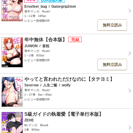
Erosfeel_bug
/
Gatorgrip2mm
青年マンガ、Rush!
1～12巻
195pt
レビュー投稿数0件
無料立読み
年中無休【合本版】
JUWON
/
首枕
青年マンガ、Rush!
1～2巻
920pt
レビュー投稿数0件
無料立読み
やってと言われただけなのに【タテヨミ】
Seorrow
/
人生ご飯
/
wolfy
青年マンガ、Rush!
1～27巻
0pt～65pt
レビュー投稿数0件
S級ガイドの執着愛【電子単行本版】
ZEHE
BLマンガ、Blue&
1巻
900pt