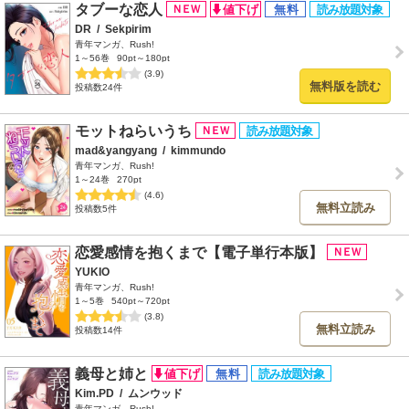
タブーな恋人
DR
/
Sekpirim
青年マンガ、Rush!
1～56巻
90pt～180pt
(3.9)
無料版を読む
投稿数24件
モットねらいうち
mad&yangyang
/
kimmundo
青年マンガ、Rush!
1～24巻
270pt
(4.6)
無料立読み
投稿数5件
恋愛感情を抱くまで【電子単行本版】
YUKIO
青年マンガ、Rush!
1～5巻
540pt～720pt
(3.8)
無料立読み
投稿数14件
義母と姉と
Kim.PD
/
ムンウッド
青年マンガ、Rush!