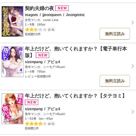
契約夫婦の夜
magom
/
jjeonqueen
/
Jeongminz
女性マンガ、comic Lime
1～8巻
180pt
(2.9)
無料立読み
投稿数53件
年上だけど、抱いてくれますか？【電子単行本
版】
sizenpang
/
アビョ4
青年マンガ、シーモア×Rush!
1～4巻
780pt
レビュー投稿数0件
無料立読み
年上だけど、抱いてくれますか？【タテヨミ】
sizenpang
/
アビョ4
青年マンガ、シーモア×Rush!
1～63巻
0pt～65pt
(4.0)
投稿数1件