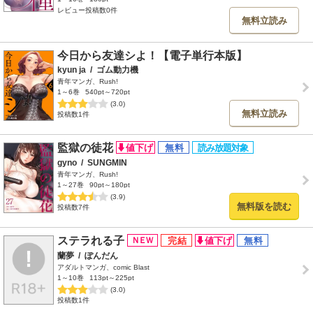
レビュー投稿数0件
無料立読み
今日から友達シよ！【電子単行本版】
kyun ja
/
ゴム動力機
青年マンガ、Rush!
1～6巻
540pt～720pt
(3.0)
無料立読み
投稿数1件
監獄の徒花
gyno
/
SUNGMIN
青年マンガ、Rush!
1～27巻
90pt～180pt
(3.9)
無料版を読む
投稿数7件
ステラれる子
蘭夢
/
ぽんだん
アダルトマンガ、comic Blast
1～10巻
113pt～225pt
(3.0)
投稿数1件