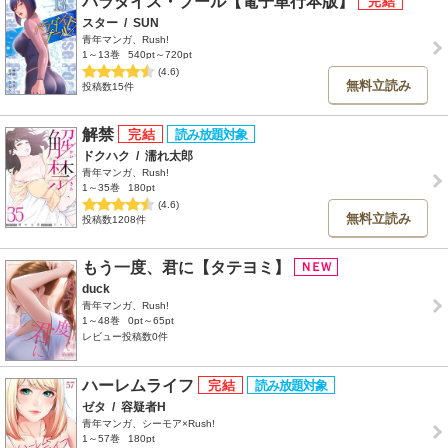
パラダイス・プール【電子単行本版】
スター
/
SUN
青年マンガ、Rush!
1～13巻
540pt～720pt
(4.6)
無料立読み
投稿数15件
解禁
ドクハク
/
濡れ太郎
青年マンガ、Rush!
1～35巻
180pt
(4.6)
無料立読み
投稿数1208件
もう一度、君に【タテヨミ】
duck
青年マンガ、Rush!
1～48巻
0pt～65pt
レビュー投稿数0件
ハーレムライフ
ゼタ
/
容疑者H
青年マンガ、シーモア×Rush!
1～57巻
180pt