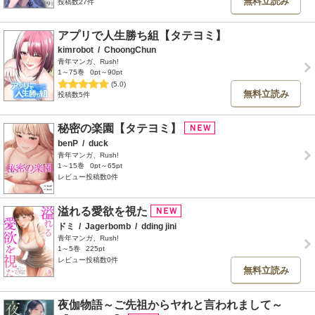
無料立読み
投稿数27件
アプリで人生勝ち組【タテヨミ】
kimrobot
/
ChoongChun
青年マンガ、Rush!
1～75巻
0pt～90pt
(5.0)
無料立読み
投稿数5件
秘密の楽園【タテヨミ】
benP
/
duck
青年マンガ、Rush!
1～15巻
0pt～65pt
レビュー投稿数0件
溢れる愛欲を視た
ドミ
/
Jagerbomb
/
dding jini
青年マンガ、Rush!
1～5巻
225pt
レビュー投稿数0件
無料立読み
夜伽物語～ご先祖からヤれと言われまして～