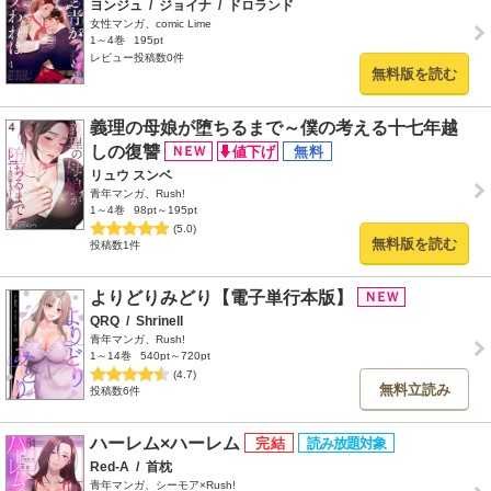
ヨンジュ
/
ジョイナ
/
ドロランド
女性マンガ、comic Lime
1～4巻
195pt
レビュー投稿数0件
無料版を読む
義理の母娘が堕ちるまで～僕の考える十七年越
しの復讐
リュウ スンベ
青年マンガ、Rush!
1～4巻
98pt～195pt
(5.0)
無料版を読む
投稿数1件
よりどりみどり【電子単行本版】
QRQ
/
Shrinell
青年マンガ、Rush!
1～14巻
540pt～720pt
(4.7)
無料立読み
投稿数6件
ハーレム×ハーレム
Red-A
/
首枕
青年マンガ、シーモア×Rush!