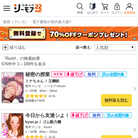
検索
はじめて
カート
ログイン
会員登録
漫画（マンガ）・電子書籍が国内最大級!!
絞り込む
並べ替え:
「Rush!」の検索結果
676件中 1～100件を表示
秘密の授業
ミナちゃん
/
王鋼鉄
青年マンガ、シーモア×Rush!
1～99巻
90pt～180pt
(4.6)
無料版を読む
投稿数4739件
今日から友達シよ！
kyun ja
/
ゴム動力機
青年マンガ、Rush!
1～36巻
90pt～180pt
(4.4)