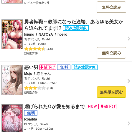
レビュー投稿数0件
無料立読み
勇者転職～教師になった途端、あらゆる美女か
ら迫られてます!?
kijung
/
NATOYA
/
hoero
青年マンガ、Rush!
1～12巻
195pt
(4.5)
無料立読み
投稿数2件
悪い男
Mojo
/
赤ちゃん
青年マンガ、Rush!
1～21巻
113pt～225pt
(3.3)
無料版を読む
投稿数3件
虐げられたΩが愛を知るまで
Roadda
BLマンガ、Blue&
1～4巻
90pt～180pt