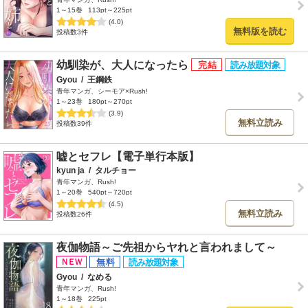
1～15巻
113pt～225pt
(4.0)
無料版を読む
投稿数3件
幼馴染が、大人になったら
Gyou
/
王鋼鉄
青年マンガ、シーモア×Rush!
1～23巻
180pt～270pt
(3.9)
無料立読み
投稿数39件
嘘とセフレ【電子単行本版】
kyun ja
/
タルチョー
青年マンガ、Rush!
1～20巻
540pt～720pt
(4.5)
無料立読み
投稿数26件
夜伽物語～ご先祖からヤれと言われまして～
Gyou
/
なめる
青年マンガ、Rush!
1～18巻
225pt