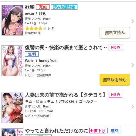
欲望
ewan
/
月兎
青年マンガ、Rush!
1～17巻
180pt
(4.2)
無料立読み
投稿数66件
復讐の罠～快楽の底まで墜とされて～
Wolin
/
honeyfruit
青年マンガ、Rush!
1～4巻
225pt
レビュー投稿数0件
無料版を読む
人妻は夫の前で抱かれる【タテヨミ】
キム・ビョッキュ
/
JYfucker
/
ゴールジー
青年マンガ、Rush!
1～15巻
0pt～75pt
レビュー投稿数0件
やってと言われただけなのに