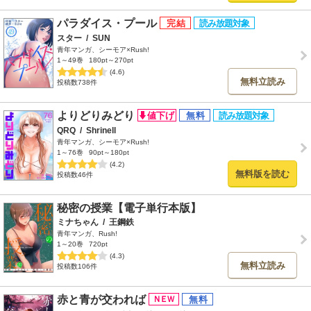
パラダイス・プール
スター
/
SUN
青年マンガ、シーモア×Rush!
1～49巻
180pt～270pt
(4.6)
無料立読み
投稿数738件
よりどりみどり
QRQ
/
Shrinell
青年マンガ、シーモア×Rush!
1～76巻
90pt～180pt
(4.2)
無料版を読む
投稿数46件
秘密の授業【電子単行本版】
ミナちゃん
/
王鋼鉄
青年マンガ、Rush!
1～20巻
720pt
(4.3)
無料立読み
投稿数106件
赤と青が交われば