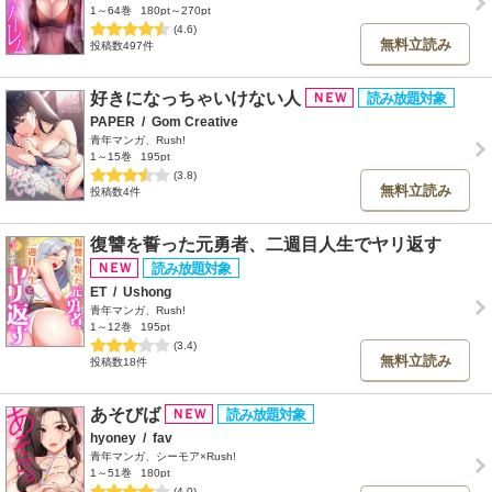
1～64巻
180pt～270pt
(4.6)
無料立読み
投稿数497件
好きになっちゃいけない人
PAPER
/
Gom Creative
青年マンガ、Rush!
1～15巻
195pt
(3.8)
無料立読み
投稿数4件
復讐を誓った元勇者、二週目人生でヤリ返す
ET
/
Ushong
青年マンガ、Rush!
1～12巻
195pt
(3.4)
無料立読み
投稿数18件
あそびば
hyoney
/
fav
青年マンガ、シーモア×Rush!
1～51巻
180pt
(4.0)