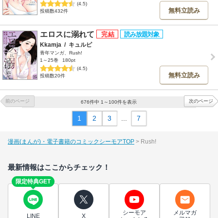
(4.5)
無料立読み
投稿数432件
エロスに溺れて
Kkamja
/
キュルピ
青年マンガ、Rush!
1～25巻
180pt
(4.5)
無料立読み
投稿数20件
前のページ
次のページ
676件中 1～100件を表示
1
2
3
...
7
漫画(まんが)・電子書籍のコミックシーモアTOP
Rush!
最新情報はここからチェック！
限定特典GET
シーモア
メルマガ
LINE
X