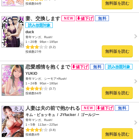
無料版を読む
投稿数94件
妻、交換します
duck
青年マンガ、Rush!
1～20巻
98pt～195pt
(3.2)
無料版を読む
投稿数27件
恋愛感情を抱くまで
YUKIO
青年マンガ、シーモア×Rush!
1～24巻
90pt～180pt
(3.7)
無料版を読む
投稿数64件
人妻は夫の前で抱かれる
キム・ビョッキュ
/
JYfucker
/
ゴールジー
青年マンガ、Rush!
1～5巻
113pt～225pt
(3.8)
無料版を読む
投稿数4件