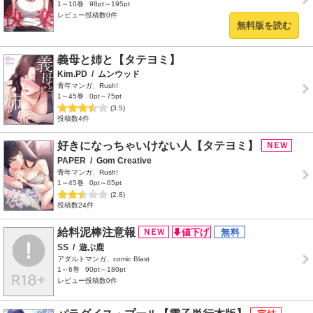
1～10巻
98pt～195pt
レビュー投稿数0件
無料版を読む
義母と姉と【タテヨミ】
Kim.PD
/
ムンウッド
青年マンガ、Rush!
1～45巻
0pt～75pt
(3.5)
投稿数4件
好きになっちゃいけない人【タテヨミ】
PAPER
/
Gom Creative
青年マンガ、Rush!
1～45巻
0pt～65pt
(2.8)
投稿数24件
給料泥棒注意報
SS
/
遊ぶ鹿
アダルトマンガ、comic Blast
1～6巻
90pt～180pt
レビュー投稿数0件