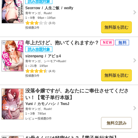
Seorrow
/
人生ご飯
/
wolfy
青年マンガ、Rush!
1～9巻
98pt～195pt
(3.0)
無料版を読む
投稿数2件
年上だけど、抱いてくれますか？
sizenpang
/
アビョ4
青年マンガ、シーモア×Rush!
1～21巻
195pt
(4.6)
無料版を読む
投稿数5件
没落令嬢ですが、あなたにご奉仕させてくださ
い！【電子単行本版】
Yuni
/
カモノハシ
/
TwoJ
青年マンガ、Rush!
1～3巻
780pt
レビュー投稿数0件
無料立読み