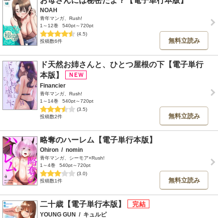
お母さんには秘密だよ？【電子単行本版】
NOAH
青年マンガ、Rush!
1～12巻
540pt～720pt
(4.5)
無料立読み
投稿数6件
ド天然お姉さんと、ひとつ屋根の下【電子単行
本版】
Financier
青年マンガ、Rush!
1～14巻
540pt～720pt
(3.5)
無料立読み
投稿数2件
略奪のハーレム【電子単行本版】
Ohiron
/
nomin
青年マンガ、シーモア×Rush!
1～4巻
540pt～720pt
(3.0)
無料立読み
投稿数1件
二十歳【電子単行本版】
YOUNG GUN
/
キュルピ