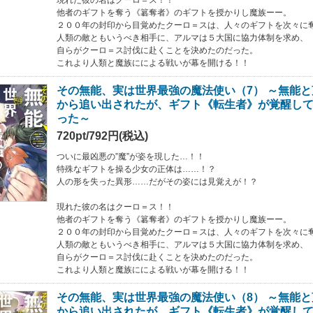
現れた彼の名はクーロ＝ス！！
他者のギフトを奪う《簒奪者》のギフトを授かりし魔族ーー。
２００年の封印から目覚めたクーロ＝スは、人々のギフトを次々に
人類の敵ともいうべき相手に、アルマは５大国に協力体制を求め、
自らがクーロ＝ス討伐に赴くことを決めたのだった。
これより人類と魔族にによる戦いが幕を開ける！！
その無能、実は世界最強の魔法使い（7） ～無能
から追い出されたが、ギフト《転生者》が覚醒し
った～
720pt/792円(税込)
ついに最凶悪の”魔”が姿を現した…！！
特殊なギフトを操る少女の正体は……！？
人の形を失った異形……だがその姿には見覚えが！？
現れた彼の名はクーロ＝ス！！
他者のギフトを奪う《簒奪者》のギフトを授かりし魔族ーー。
２００年の封印から目覚めたクーロ＝スは、人々のギフトを次々に
人類の敵ともいうべき相手に、アルマは５大国に協力体制を求め、
自らがクーロ＝ス討伐に赴くことを決めたのだった。
これより人類と魔族にによる戦いが幕を開ける！！
その無能、実は世界最強の魔法使い（8） ～無能
から追い出されたが、ギフト《転生者》が覚醒し