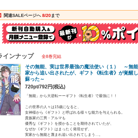
はアルマは特別な《ギフト》を授かっていたーー。
《転生者》によって前世の記憶と能力を取り戻したアルマは、
で最強の魔法使いとなった！
】
関連SALEページへ
8/20
まで
人生の全てを魔法の探究に捧げたアルマが、
めた魔法で”幸せな二度目の人生”へと歩み出す！
ラインナップ
全8巻完結
その無能、実は世界最強の魔法使い（１） ～無
家から追い出されたが、ギフト《転生者》が覚醒
蘇った～
720pt/792円(税込)
「無能」から大逆転ーーギフト《転生者》で最強に！！
この世界の人々は15歳になると、
女神様から《ギフト》と呼ばれる様々な能力を与えられる。
貴族家の三男・アルマも
優秀な《ギフト》を授かることを期待されていたが、
なぜか《ギフト》はまったく発現せず、
実家から無能と蔑まれ追い出されてしまう…。