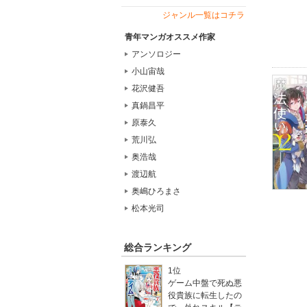
ジャンル一覧はコチラ
青年マンガオススメ作家
アンソロジー
小山宙哉
花沢健吾
真鍋昌平
原泰久
荒川弘
奥浩哉
渡辺航
奥嶋ひろまさ
松本光司
総合ランキング
1位
ゲーム中盤で死ぬ悪
役貴族に転生したの