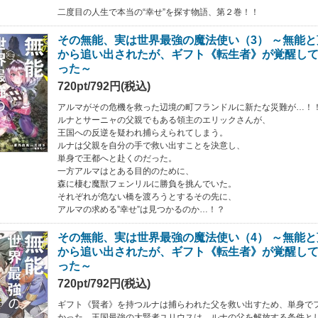
二度目の人生で本当の“幸せ”を探す物語、第２巻！！
その無能、実は世界最強の魔法使い（3） ～無能
から追い出されたが、ギフト《転生者》が覚醒し
った～
720pt/792円(税込)
アルマがその危機を救った辺境の町フランドルに新たな災難が…！
ルナとサーニャの父親でもある領主のエリックさんが、
王国への反逆を疑われ捕らえられてしまう。
ルナは父親を自分の手で救い出すことを決意し、
単身で王都へと赴くのだった。
一方アルマはとある目的のために、
森に棲む魔獣フェンリルに勝負を挑んでいた。
それぞれが危ない橋を渡ろうとするその先に、
アルマの求める”幸せ”は見つかるのか…！？
その無能、実は世界最強の魔法使い（4） ～無能
から追い出されたが、ギフト《転生者》が覚醒し
った～
720pt/792円(税込)
ギフト《賢者》を持つルナは捕らわれた父を救い出すため、単身で
かった。王国最強の大賢者ユリウスは、ルナの父を解放する条件と