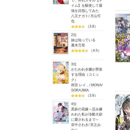
で、外れスキル【テ
イム】を駆使して最
強を目指してみた
八又ナガト
/
月山可
也
（3.8）
2位
妹は知っている
雁木万里
（4.5）
3位
かたわれ令嬢が男装
する理由（コミッ
ク）
雨宮 レイ．
/
MONA
/
SORAJIMA
（3.8）
4位
黒妖の花嫁～忌み嫌
われた私が冷酷大尉
に愛されるまで～
音中さわき
/
宮之み