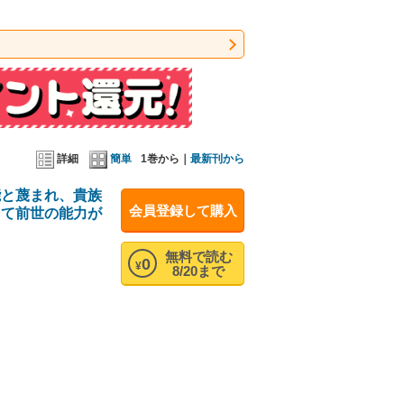
詳細
簡単
1巻から｜
最新刊から
能と蔑まれ、貴族
会員登録して購入
して前世の能力が
無料で読む
0
¥
8/20まで