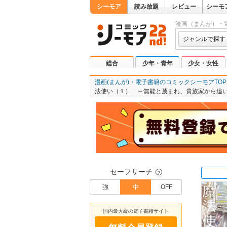
シーモア
読み放題
レビュー
シーモ
漫画（まんが）・
ジャンルで探す
総合
少年・青年
少女・女性
漫画(まんが)・電子書籍のコミックシーモアTOP
法使い（１） ～無能と蔑まれ、貴族家から追
セーフサーチ
？
強
中
OFF
国内最大級の電子書籍サイト