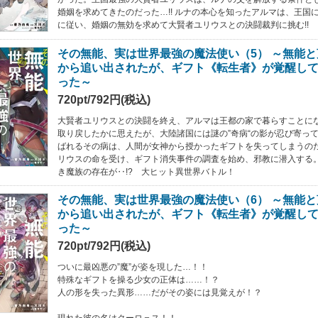
婚姻を求めてきたのだった…!! ルナの本心を知ったアルマは、王国
に従い、婚姻の無効を求めて大賢者ユリウスとの決闘裁判に挑む!!
その無能、実は世界最強の魔法使い（5） ～無能
から追い出されたが、ギフト《転生者》が覚醒し
った～
720pt/792円(税込)
大賢者ユリウスとの決闘を終え、アルマは王都の家で暮らすことに
取り戻したかに思えたが、大陸諸国には謎の”奇病“の影が忍び寄って
ばれるその病は、人間が女神から授かったギフトを失ってしまうの
リウスの命を受け、ギフト消失事件の調査を始め、邪教に潜入する
き魔族の存在が‥!? 大ヒット異世界バトル！
その無能、実は世界最強の魔法使い（6） ～無能
から追い出されたが、ギフト《転生者》が覚醒し
った～
720pt/792円(税込)
ついに最凶悪の”魔”が姿を現した…！！
特殊なギフトを操る少女の正体は……！？
人の形を失った異形……だがその姿には見覚えが！？