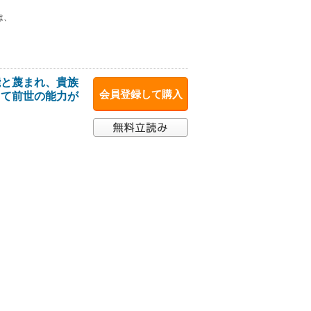
は、
能と蔑まれ、貴族
会員登録して購入
して前世の能力が