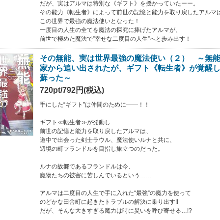
だが、実はアルマは特別な《ギフト》を授かっていたーー。
その能力《転生者》によって前世の記憶と能力を取り戻したアルマ
この世界で最強の魔法使いとなった！
一度目の人生の全てを魔法の探究に捧げたアルマが、
前世で極めた魔法で”幸せな二度目の人生”へと歩み出す！
その無能、実は世界最強の魔法使い（２） ～無
家から追い出されたが、ギフト《転生者》が覚醒
蘇った～
720pt/792円(税込)
手にした“ギフト”は仲間のために――！！
ギフト≪転生者≫が発動し
前世の記憶と能力を取り戻したアルマは、
道中で出会った剣士ラウル、魔法使いルナと共に、
辺境の町フランドルを目指し旅立つのだった。
ルナの故郷であるフランドルは今、
魔物たちの被害に苦しんでいるという……
アルマは二度目の人生で手に入れた“最強”の魔力を使って
のどかな田舎町に起きたトラブルの解決に乗り出す!!
だが、そんな大きすぎる魔力は時に災いを呼び寄せる…!?