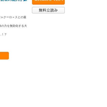
者≫クーロ＝スとの最
敵の力を無効化する大
…！？