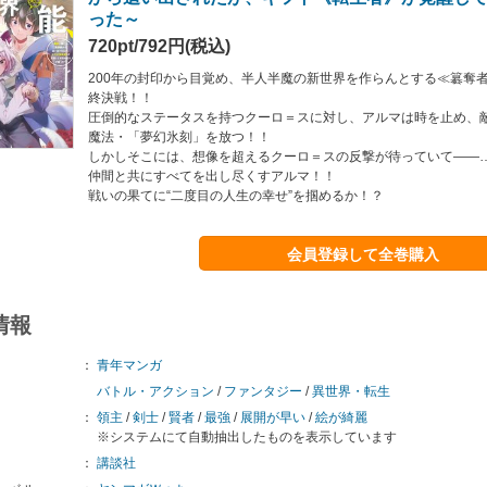
った～
720pt/792円(税込)
200年の封印から目覚め、半人半魔の新世界を作らんとする≪簒奪
終決戦！！
圧倒的なステータスを持つクーロ＝スに対し、アルマは時を止め、
魔法・「夢幻氷刻」を放つ！！
しかしそこには、想像を超えるクーロ＝スの反撃が待っていて――
仲間と共にすべてを出し尽くすアルマ！！
戦いの果てに“二度目の人生の幸せ”を掴めるか！？
会員登録して全巻購入
情報
：
青年マンガ
バトル・アクション
/
ファンタジー
/
異世界・転生
：
領主
/
剣士
/
賢者
/
最強
/
展開が早い
/
絵が綺麗
※システムにて自動抽出したものを表示しています
：
講談社