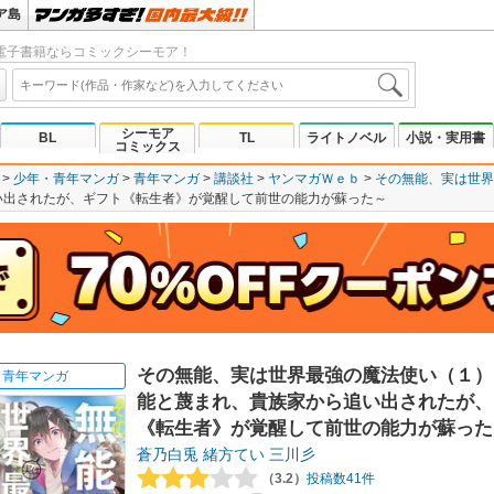
ア島
電子書籍ならコミックシーモア！
シーモア
BL
TL
ライトノベル
小説・実用書
コミックス
少年・青年マンガ
青年マンガ
講談社
ヤンマガＷｅｂ
その無能、実は世界
い出されたが、ギフト《転生者》が覚醒して前世の能力が蘇った～
その無能、実は世界最強の魔法使い（１）
青年マンガ
能と蔑まれ、貴族家から追い出されたが、
《転生者》が覚醒して前世の能力が蘇った
蒼乃白兎
緒方てい
三川彡
（3.2）
投稿数41件