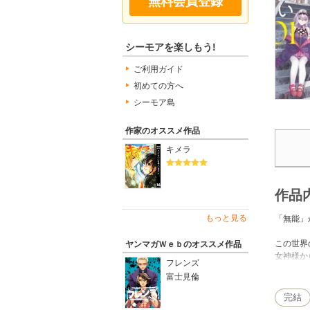
無料会員登録
シーモアを楽しもう!
ご利用ガイド
初めての方へ
シーモア島
作家のオススメ作品
キメラ
作品
もっと見る
「無能」
この世界
ヤンマガＷｅｂのオススメ作品
女神様か
フレンズ
貴族家の
富士見倫
優秀な《
なぜか《
完結
実家から