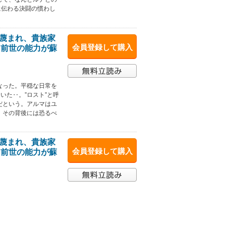
に伝わる決闘の慣わし
と蔑まれ、貴族家
会員登録して購入
て前世の能力が蘇
なった。平穏な日常を
いた‥。”ロスト”と呼
だという。アルマはユ
。その背後には恐るべ
と蔑まれ、貴族家
会員登録して購入
て前世の能力が蘇