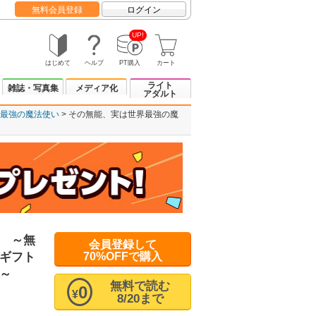
無料会員登録
ログイン
UP!
はじめて
ヘルプ
PT購入
カート
ライト
雑誌・写真集
メディア化
アダルト
最強の魔法使い
その無能、実は世界最強の魔
 ～無
会員登録して
ギフト
70%OFFで購入
～
無料で読む
0
¥
8/20まで