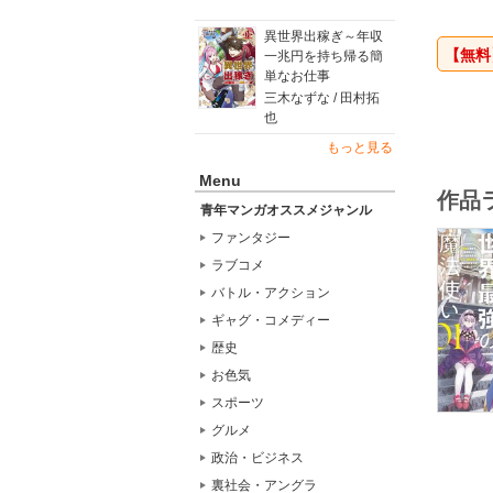
だが、実
その能力
異世界出稼ぎ～年収
この世界
【無料
一兆円を持ち帰る簡
一度目の
単なお仕事
前世で極
三木なずな / 田村拓
也
もっと見る
Menu
作品
青年マンガオススメジャンル
ファンタジー
ラブコメ
バトル・アクション
ギャグ・コメディー
歴史
お色気
スポーツ
グルメ
政治・ビジネス
裏社会・アングラ