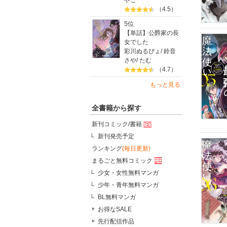
やこ
（4.5）
5位
【単話】公爵家の長
女でした
彩川ぬるぴょ
/
鈴音
さや
/
たむ
（4.7）
もっと見る
全書籍から探す
新刊コミック/書籍
新刊発売予定
ランキング
(毎日更新)
まるごと無料コミック
少女・女性無料マンガ
少年・青年無料マンガ
BL無料マンガ
お得なSALE
先行配信作品