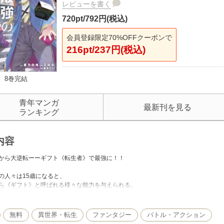
レビューを書く
720pt/792円(税込)
会員登録限定70%OFFクーポンで
216pt/237円(税込)
8巻完結
青年マンガ
最新刊を見る
ランキング
内容
から大逆転ーーギフト《転生者》で最強に！！
の人々は15歳になると、
ら《ギフト》と呼ばれる様々な能力を与えられる。
三男・アルマも
ギフト》を授かることを期待されていたが、
ギフト》はまったく発現せず、
無料
異世界・転生
ファンタジー
バトル・アクション
無能と蔑まれ追い出されてしまう…。