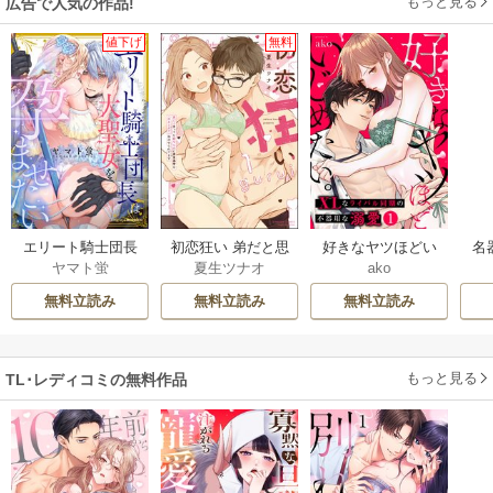
もっと見る
広告で人気の作品!
値下げ
無料
エリート騎士団長
初恋狂い 弟だと思
好きなヤツほどい
名
ヤマト蛍
夏生ツナオ
ako
は大聖女を孕ませ
ってた幼なじみに
じめたい。XLなラ
愛
たい
激重感情を（※カ
イバル同期の不器
上
無料立読み
無料立読み
無料立読み
ラダで）浴びせら
用な溺愛
れてます
もっと見る
TL･レディコミの無料作品