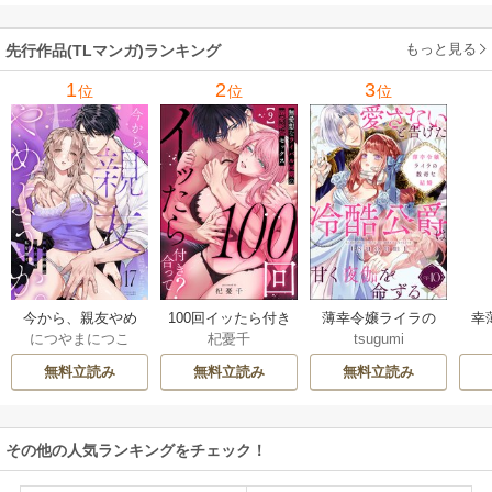
（分冊版）
ずる（分冊版）
もっと見る
先行作品(TLマンガ)ランキング
1
2
3
位
位
位
今から、親友やめ
100回イッたら付き
薄幸令嬢ライラの
幸
につやまにつこ
杞憂千
tsugumi
ようか。～腐れ縁
合って？ 無愛想な
数奇な結婚 愛さな
絶
同僚は甘い快楽で
ライバル同期の溺
いと告げた冷酷公
む
無料立読み
無料立読み
無料立読み
私を壊す～
愛絶倫セックス
爵は甘く夜伽を命
（分冊版）
ずる（分冊版）
その他の人気ランキングをチェック！