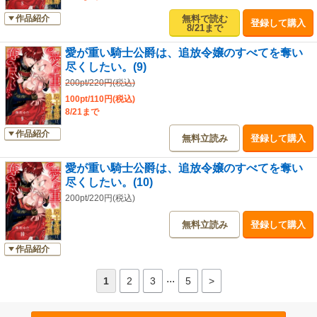
無料で読む
作品紹介
登録して購入
8/21まで
愛が重い騎士公爵は、追放令嬢のすべてを奪い
尽くしたい。(9)
200pt/220円(税込)
100pt/110円(税込)
8/21まで
作品紹介
無料立読み
登録して購入
愛が重い騎士公爵は、追放令嬢のすべてを奪い
尽くしたい。(10)
200pt/220円(税込)
無料立読み
登録して購入
作品紹介
...
1
2
3
5
>