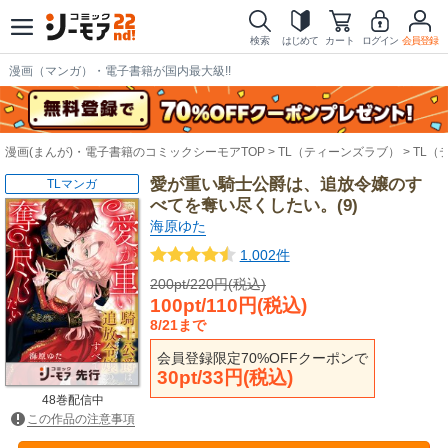
検索
はじめて
カート
ログイン
会員登録
漫画（マンガ）・電子書籍が国内最大級!!
漫画(まんが)・電子書籍のコミックシーモアTOP
TL（ティーンズラブ）
TL（
愛が重い騎士公爵は、追放令嬢のす
TLマンガ
べてを奪い尽くしたい。(9)
海原ゆた
1,002件
200pt/220円(税込)
100pt/110円(税込)
8/21まで
会員登録限定70%OFFクーポンで
30pt/33円(税込)
48巻配信中
この作品の注意事項