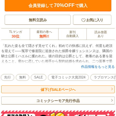
70%OFF
会員登録して
で購入
無料立読み
お気に入り
TLマンガ
最初の巻へ
新刊
読み放題
30位
無料!!
自動購入
あり
「乱れた姿も全て隠さず見せてくれ」初めての快感に抗えず、何度も絶頂
を迎えて――冤罪で修道院に追放された侯爵令嬢リュシエンヌは、隣国の
騎士公爵ミハエルに攫われた。彼の目的は公爵として、教養のある妻を迎
えること。密かに恋していた相手から契約結婚を求められ、二つ返事で受
け入れたら「これであなたは俺のものだ。誰にも渡さない」と迫られ
作品情報をもっと見る
て…!? 熱を孕んだ眼差しで見つめられ、閉じ込めるように逞しい腕にか
き抱かれたら、愛されていると勘違いしてしまいそう…！とろけるような
先行
無料
SALE
電子コミック大賞2024
ラブロマンス(T
キスと激しい愛撫でぐしょぐしょに濡れてしまうくらい翻弄されて――初
恋を拗らせた騎士公爵×純真無垢な箱入り令嬢の溺愛ラブロマンス★
値下げSALEページへ
コミックシーモア先行作品