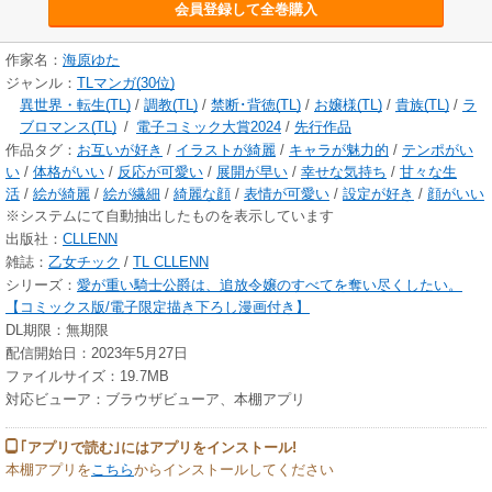
会員登録して全巻購入
作家名：
海原ゆた
ジャンル：
TLマンガ(30位)
異世界・転生(TL)
/
調教(TL)
/
禁断･背徳(TL)
/
お嬢様(TL)
/
貴族(TL)
/
ラ
ブロマンス(TL)
/
電子コミック大賞2024
/
先行作品
作品タグ：
お互いが好き
/
イラストが綺麗
/
キャラが魅力的
/
テンポがい
い
/
体格がいい
/
反応が可愛い
/
展開が早い
/
幸せな気持ち
/
甘々な生
活
/
絵が綺麗
/
絵が繊細
/
綺麗な顔
/
表情が可愛い
/
設定が好き
/
顔がいい
※システムにて自動抽出したものを表示しています
出版社：
CLLENN
雑誌：
乙女チック
/
TL CLLENN
シリーズ：
愛が重い騎士公爵は、追放令嬢のすべてを奪い尽くしたい。
【コミックス版/電子限定描き下ろし漫画付き】
DL期限：無期限
配信開始日：2023年5月27日
ファイルサイズ：19.7MB
対応ビューア：ブラウザビューア、本棚アプリ
｢アプリで読む｣にはアプリをインストール!
本棚アプリを
こちら
からインストールしてください