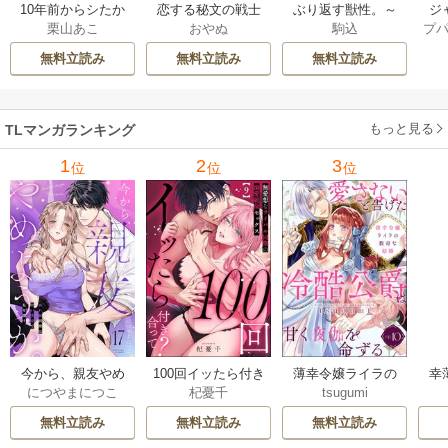
ジ
10年前からシたか
恋する秘文の戦士
ぶり返す獣性。～
プ
栗山あこ
おやぬ
駒込
ク！
った。～理性爆散
たち【forcs edite
カースト上位な男
した幼馴染のわか
d】 43-44巻
の、10年越しの激
無料立読み
無料立読み
無料立読み
らせＨ 12巻
愛 23巻
もっと見る
TLマンガランキング
1
2
3
位
位
位
今から、親友やめ
100回イッたら付き
薄幸令嬢ライラの
幸
につやまにつこ
杞憂千
tsugumi
ようか。～腐れ縁
合って？ 無愛想な
数奇な結婚 愛さな
絶
同僚は甘い快楽で
ライバル同期の溺
いと告げた冷酷公
む
無料立読み
無料立読み
無料立読み
私を壊す～
愛絶倫セックス
爵は甘く夜伽を命