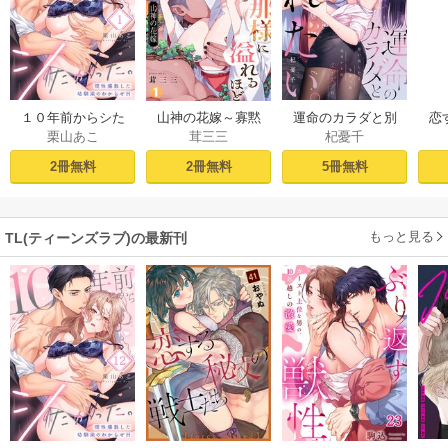
１０年前からシた
山神の花嫁～寡黙
運命のカラダと別
恋
栗山あこ
茸三三
杞憂千
かった。～理性爆
な旦那様に溢れる
れたい。～思い出
たち
散した幼馴染のわ
ほど注がれる寵愛
したくなかった、
2冊無料
2冊無料
5冊無料
からせＨ（１）
～【TL版】 1巻
元カレとのズブズ
ブH（1）
もっと見る
TL(ティーンズラブ)の最新刊