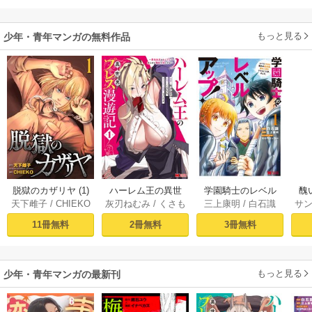
ら
二
もっと見る
少年・青年マンガの無料作品
脱獄のカザリヤ (1)
ハーレム王の異世
学園騎士のレベル
醜
天下雌子
/
CHIEKO
灰刃ねむみ
/
くさも
三上康明
/
白石識
サ
界プレス漫遊記 ～
アップ！レベル100
同
ち
最強無双のおじさ
0超えの転生者、落
皇
11冊無料
2冊無料
3冊無料
んはあらゆる種族
ちこぼれクラスに
喪
を嫁にする～（コ
入学。そして、
ミック） 1巻
（コミック） ： 1
もっと見る
少年・青年マンガの最新刊