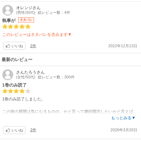
オレンジ
さん
(男性/30代)
総レビュー数：4件
執事が
ネタバレ
このレビューはネタバレを含みます▼
2件
2022年12月13日
いいね
最新のレビュー
さんたろう
さん
(女性/50代)
総レビュー数：300件
1巻のみ読了
1巻のみ読了しました。
この後の展開は気になるものの、かと言って継続購読したいかと言えば、
そこまでの熱はありません。
もっとみる▼
2件
2026年3月20日
青年漫画のため仕方がないのですが、お嬢様の胸は半分くらいのボリュー
いいね
ムで良いです。