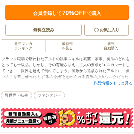
70%OFF
会員登録して
で購入
無料立読み
お気に入り
青年マンガ
最新刊
新刊
ランキング
を見る
自動購入
ブラック職場で培われたアルトの執事スキルは武芸、家事、魔法のどれを
とっても一級品。しかし、その有能さゆえに主人の要求がエスカレートし
ていき――限界を超えて倒れてしまう。屋敷から追放されたアルトに、救
いの手を差し伸べたのは“氷の令嬢”と恐れられる貴族の少女ウルクだった。
これはアルトが新たな主のために奮闘し、生活魔法と剣術で成り上がって
作品情報をもっと見る
いく物語である――。
異世界・転生
ファンタジー