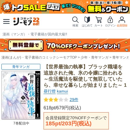
検索
はじめて
カート
ログイン
会員登録
漫画（マンガ）・電子書籍が国内最大級!!
漫画(まんが)・電子書籍のコミックシーモアTOP
少年・青年マンガ
青年マンガ
【世界最強の執事】ブラック職場を
青年マンガ
追放された俺、氷の令嬢に拾われる
～生活魔法を駆使して無双していた
ら、幸せな暮らしが始まりました～ 1
昼行燈
kamui
29件
618pt/679円(税込)
会員登録限定70%OFFクーポンで
185pt/203円(税込)
7巻配信中