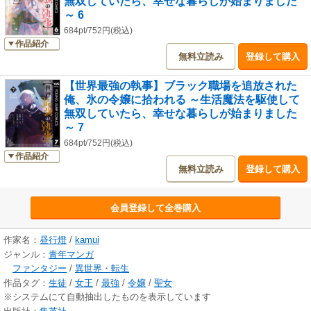
無双していたら、幸せな暮らしが始まりました
～ 6
684pt/752円(税込)
作品紹介
無料立読み
登録して購入
【世界最強の執事】ブラック職場を追放された
俺、氷の令嬢に拾われる ～生活魔法を駆使して
無双していたら、幸せな暮らしが始まりました
～ 7
684pt/752円(税込)
作品紹介
無料立読み
登録して購入
会員登録して全巻購入
作家名：
昼行燈
/
kamui
ジャンル：
青年マンガ
ファンタジー
/
異世界・転生
作品タグ：
生徒
/
女王
/
最強
/
令嬢
/
聖女
※システムにて自動抽出したものを表示しています