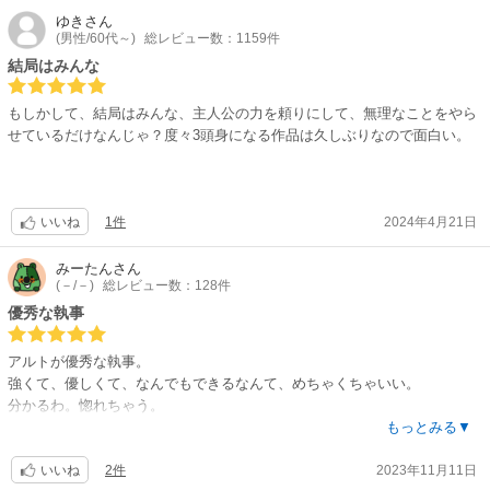
ウェンティは自滅していなくなりそうですが…
ゆき
さん
(男性/60代～)
総レビュー数：1159件
結局はみんな
もしかして、結局はみんな、主人公の力を頼りにして、無理なことをやら
せているだけなんじゃ？度々3頭身になる作品は久しぶりなので面白い。
1件
2024年4月21日
いいね
みーたん
さん
(－/－)
総レビュー数：128件
優秀な執事
アルトが優秀な執事。
強くて、優しくて、なんでもできるなんて、めちゃくちゃいい。
分かるわ。惚れちゃう。
面白いです。
もっとみる▼
2件
2023年11月11日
いいね