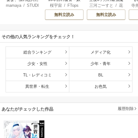
mamaya
/
STUDI
桜宇宙
/
FTops
三河ごーすと
/
花
寺
なってくれません
らを地獄に送るま
王 食べるだけ強
解
O ZOON
房雪
/
マップ
か？
で
くなるチート能力
無料立読み
無料立読み
持ち転生者だけど
赤ちゃんなので英
雄たちの母乳で成
その他の人気ランキングをチェック！
長して無双します
総合ランキング
メディア化
少女・女性
少年・青年
TL・レディコミ
BL
異世界・転生
お色気
履歴削除
あなたがチェックした作品