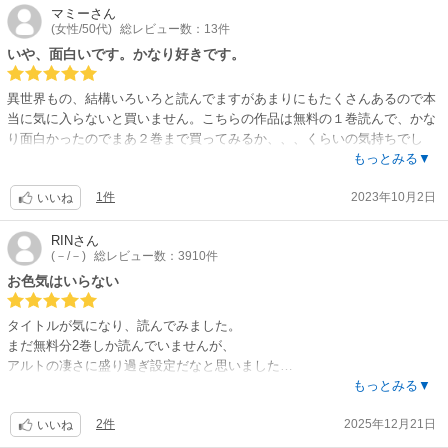
マミー
さん
(女性/50代)
総レビュー数：13件
いや、面白いです。かなり好きです。
異世界もの、結構いろいろと読んでますがあまりにもたくさんあるので本
当に気に入らないと買いません。こちらの作品は無料の１巻読んで、かな
り面白かったのでまあ２巻まで買ってみるか、、、くらいの気持ちでし
た。ところが読んでみて本当に面白い！！！購入して大正解でした！！！
もっとみる▼
そして速攻で3巻も購入。絵も綺麗だし、登場人物も皆好感持てる。カラ
1件
2023年10月2日
ーのページは特に美しいです。ストーリーはサクサクっとテンポよく、ス
いいね
カッとさせてくれるので読み後も爽快。カッコいい漫画だと思う。次回作
が心底楽しみです。
RIN
さん
(－/－)
総レビュー数：3910件
お色気はいらない
タイトルが気になり、読んでみました。
まだ無料分2巻しか読んでいませんが、
アルトの凄さに盛り過ぎ設定だなと思いました…
ウルクは血まみれで討伐をする強い女性で好感を持っていましたが、シャ
もっとみる▼
ワーのシーンのお色気はいらないと思います…
2件
2025年12月21日
そして、だんだんと乙女チックになってきたし…
いいね
レア王女も加わり、ハーレム状態にならないか心配…