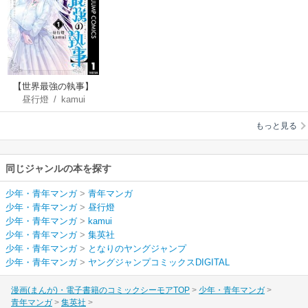
【世界最強の執事】
昼行燈
/
kamui
ブラック職場を追放
された俺、氷の令嬢
もっと見る
に拾われる ～生活魔
法を駆使して無双し
ていたら、幸せな暮
同じジャンルの本を探す
らしが始まりました
～
少年・青年マンガ
>
青年マンガ
少年・青年マンガ
>
昼行燈
少年・青年マンガ
>
kamui
少年・青年マンガ
>
集英社
少年・青年マンガ
>
となりのヤングジャンプ
少年・青年マンガ
>
ヤングジャンプコミックスDIGITAL
漫画(まんが)・電子書籍のコミックシーモアTOP
少年・青年マンガ
青年マンガ
集英社