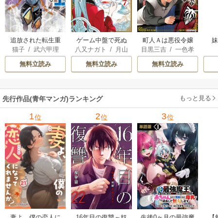
追放された転生重
ゲーム中盤で死ぬ
町人Ａは悪役令嬢
猫子
/
武六甲理
八又ナガト
/
月山
目黒三吉
/
一色孝
騎士はゲーム知識
悪役貴族に転生し
をどうしても救い
衣
/
じゃいあん
可也
太郎
/
Parum
で無双する
たので、外れスキ
たい ～どぶと空
無料立読み
無料立読み
無料立読み
ル【テイム】を駆
と氷の姫君～
使して最強を目指
してみた
もっと見る
先行作品(青年マンガ)ランキング
1
2
3
位
位
位
妻よ、僕の恋人に
16年目の復讐～奴
生後0ヶ月の最強魔
【