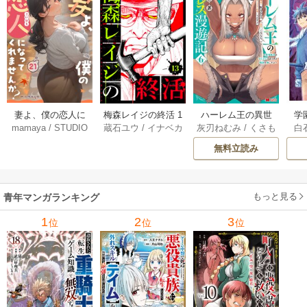
妻よ、僕の恋人に
梅森レイジの終活 1
ハーレム王の異世
学
mamaya
/
STUDIO
蔵石ユウ
/
イナベカ
灰刃ねむみ
/
くさも
白
なってくれません
3巻
界プレス漫遊記 ～
アッ
ZOON
ズ
/
STUDIO ZOON
ち
か？ 21巻
最強無双のおじさ
0
無料立読み
んはあらゆる種族
ち
を嫁にする～（コ
ミック） 6巻
（
もっと見る
青年マンガランキング
1
2
3
位
位
位