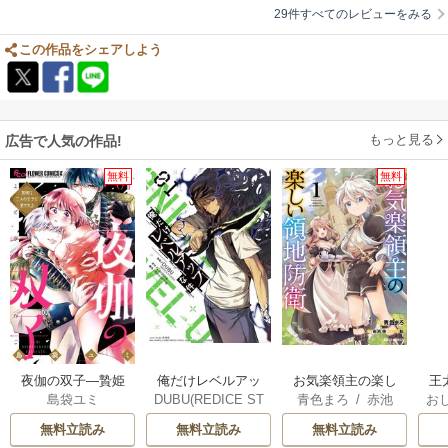
29件すべてのレビューをみる
この作品をシェアしよう
もっと見る
広告で人気の作品!
無料
無料
俺だけレベルアッ
夜伽の双子―贄姫
お気楽領主の楽し
王
DUBU(REDICE ST
島袋ユミ
青色まろ
/
赤池
お
プな件
は二人の王子に愛
い領地防衛
こ
UDIO)
/
Chugong
/
宗
/
転
英
される―
無料立読み
無料立読み
無料立読み
h-goon
す