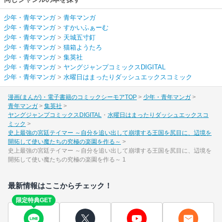
少年・青年マンガ
>
青年マンガ
少年・青年マンガ
>
すかいふぁーむ
少年・青年マンガ
>
天城五寸釘
少年・青年マンガ
>
猫箱ようたろ
少年・青年マンガ
>
集英社
少年・青年マンガ
>
ヤングジャンプコミックスDIGITAL
少年・青年マンガ
>
水曜日はまったりダッシュエックスコミック
漫画(まんが)・電子書籍のコミックシーモアTOP
少年・青年マンガ
青年マンガ
集英社
ヤングジャンプコミックスDIGITAL
水曜日はまったりダッシュエックスコ
ミック
史上最強の宮廷テイマー ～自分を追い出して崩壊する王国を尻目に、辺境を
開拓して使い魔たちの究極の楽園を作る～
史上最強の宮廷テイマー ～自分を追い出して崩壊する王国を尻目に、辺境を
開拓して使い魔たちの究極の楽園を作る～ 1
最新情報はここからチェック！
限定特典GET