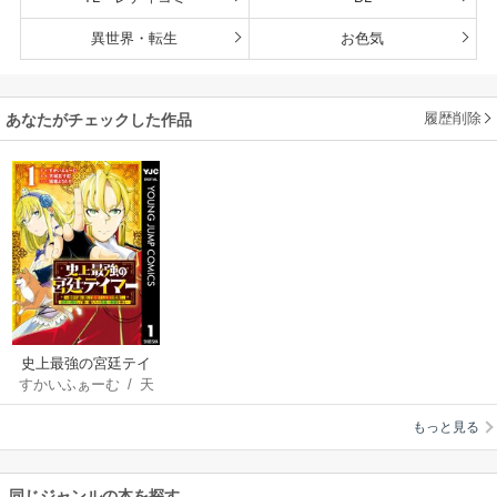
異世界・転生
お色気
履歴削除
あなたがチェックした作品
史上最強の宮廷テイ
すかいふぁーむ
/
天
マー ～自分を追い出
城五寸釘
/
猫箱よう
して崩壊する王国を
もっと見る
たろ
尻目に、辺境を開拓
して使い魔たちの究
極の楽園を作る～
同じジャンルの本を探す