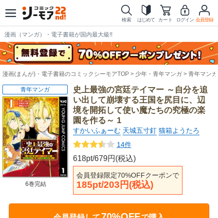
検索
はじめて
カート
ログイン
会員登録
漫画（マンガ）・電子書籍が国内最大級!!
漫画(まんが)・電子書籍のコミックシーモアTOP
少年・青年マンガ
青年マンガ
史上最強の宮廷テイマー ～自分を追
青年マンガ
い出して崩壊する王国を尻目に、辺
境を開拓して使い魔たちの究極の楽
園を作る～ 1
すかいふぁーむ
天城五寸釘
猫箱ようたろ
14件
618pt/679円(税込)
会員登録限定70%OFFクーポンで
185pt/203円(税込)
6巻完結
70%OFF
会員登録して
で購入