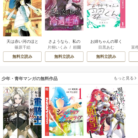
天は赤い河のほと
さようなら、私の
お姉ちゃんの翠く
篠原千絵
片桐いくみ
/
頼爾
目黒あむ
富
り
冷遇生活 ～パーテ
ん
ィーで声をかけて
無料立読み
無料立読み
無料立読み
きたのがヤバい男
だった件
もっと見る
少年・青年マンガの無料作品