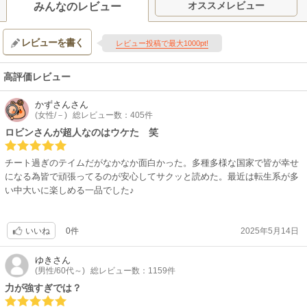
オススメレビュー
みんなのレビュー
レビューを書く
レビュー投稿で最大1000pt!
高評価レビュー
かずさん
さん
(女性/－)
総レビュー数：405件
ロビンさんが超人なのはウケた 笑
チート過ぎのテイムだがなかなか面白かった。多種多様な国家で皆が幸せ
になる為皆で頑張ってるのが安心してサクッと読めた。最近は転生系が多
い中大いに楽しめる一品でした♪
0件
2025年5月14日
いいね
ゆき
さん
(男性/60代～)
総レビュー数：1159件
力が強すぎでは？