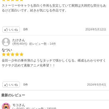
ストーリーやキャラも面白く作画も安定していて展開は大雑把な部分もあ
るけど面白いです、続きが気になる作品です。
0件
2024年5月12日
いいね
たけ
さん
(男性/40代)
総レビュー数：14件
なつい
金田一少年の事件簿のようなタッチで懐かしくなる。構成もわかりやすく
サクサク読めて素敵アニメ化希望！！
0件
2024年9月4日
いいね
最新のレビュー
モコ
さん
(－/50代)
総レビュー数：1904件