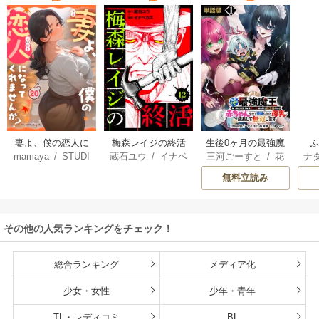
妻よ、僕の恋人に
梅森レイジの終活
生後0ヶ月の最強魔
mamaya
/
STUDI
蔵石ユウ
/
イナベ
三河ごーすと
/
花
ナ
なってくれません
王 食べるだけ強
O ZOON
カズ
/
STUDIO ZO
房雪
/
マップ
核
か？
くなるチート能力
無料立読み
ON
持ち転生者だけど
赤ちゃんなので英
雄たちの母乳で成
その他の人気ランキングをチェック！
長して無双します
総合ランキング
メディア化
少女・女性
少年・青年
TL・レディコミ
BL