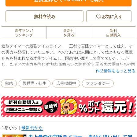
無料立読み
お気に入り
青年マンガ
最新刊
新刊
ランキング
を見る
自動購入
追放テイマーの最強テイムライフ！ 王都で宮廷テイマーとして仕え、そ
の実力を発揮していたユキア。本来であれば人間にとって敵ともなる魔獣
たちを類まれなる才能でテイムし、国の使い魔として育てていた。しか
し、ユキアの実力を信じず“無駄飯喰らいの飼育係”と罵る国の重鎮たちや国
王の手によって、ユキアは国外追放を言い渡されてしまう。さらに暗殺の
作品情報をもっと見る
危機さえも迫るなか、ユキアは母、妹、執事と共に新たな生活拠点を築く
旅に出ることを決心をする――!? 最強テイマーが魔獣や種族たちと共に
完結
異世界・転生
広告掲載中
ファンタジー
紡ぐ楽園物語、いよいよ開幕!!
1巻から
｜
最新刊から