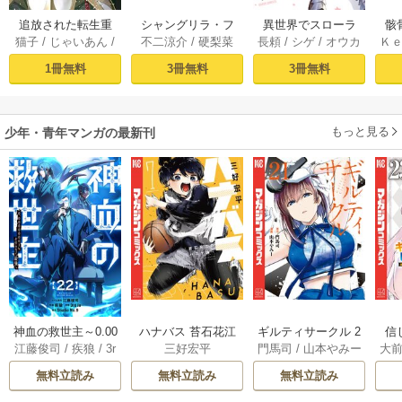
追放された転生重
シャングリラ・フ
異世界でスローラ
骸
猫子
/
じゃいあん
/
不二涼介
/
硬梨菜
長頼
/
シゲ
/
オウカ
Ｋ
騎士はゲーム知識
ロンティア（１）
イフを（願望） 1
異
武六甲理衣
で無双する（１）
～クソゲーハン
1冊無料
3冊無料
3冊無料
ター、神ゲーに挑
まんとす～
もっと見る
少年・青年マンガの最新刊
神血の救世主～0.00
ハナバス 苔石花江
ギルティサークル 2
信
江藤俊司
/
疾狼
/
3r
三好宏平
門馬司
/
山本やみー
大
000001％を引き当
のバスケ論 7巻
1巻
に
d Ie
/
Studio No.9
て最強へ～【電子
で
無料立読み
無料立読み
無料立読み
書籍特典付】 22巻
ギ