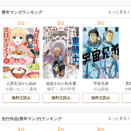
ャ
の
もっと見る
青年マンガランキング
れ
メ
1
2
3
位
位
位
ぁ
人質生活から始め
追放された転生重
宇宙兄弟
異
小賀いちご
/
森名
猫子
/
武六甲理
小山宙哉
大
るスローライフ
騎士はゲーム知識
は
尚
衣
/
じゃいあん
Ａ
で無双する
出
無料立読み
無料立読み
無料立読み
で
サ
もっと見る
先行作品(青年マンガ)ランキング
1
2
3
位
位
位