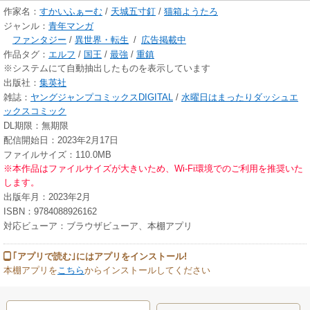
作家名：
すかいふぁーむ
/
天城五寸釘
/
猫箱ようたろ
ジャンル：
青年マンガ
ファンタジー
/
異世界・転生
/
広告掲載中
作品タグ：
エルフ
/
国王
/
最強
/
重鎮
※システムにて自動抽出したものを表示しています
出版社：
集英社
雑誌：
ヤングジャンプコミックスDIGITAL
/
水曜日はまったりダッシュエ
ックスコミック
DL期限：無期限
配信開始日：2023年2月17日
ファイルサイズ：110.0MB
※本作品はファイルサイズが大きいため、Wi-Fi環境でのご利用を推奨いた
します。
出版年月：2023年2月
ISBN：9784088926162
対応ビューア：ブラウザビューア、本棚アプリ
｢アプリで読む｣にはアプリをインストール!
本棚アプリを
こちら
からインストールしてください