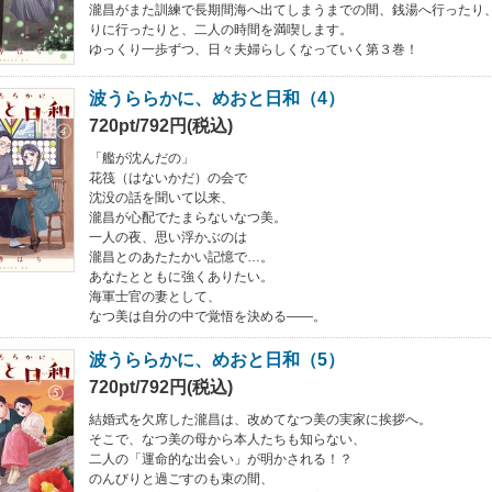
瀧昌がまた訓練で長期間海へ出てしまうまでの間、銭湯へ行ったり
りに行ったりと、二人の時間を満喫します。
ゆっくり一歩ずつ、日々夫婦らしくなっていく第３巻！
波うららかに、めおと日和（4）
720pt/792円(税込)
「艦が沈んだの」
花筏（はないかだ）の会で
沈没の話を聞いて以来、
瀧昌が心配でたまらないなつ美。
一人の夜、思い浮かぶのは
瀧昌とのあたたかい記憶で…。
あなたとともに強くありたい。
海軍士官の妻として、
なつ美は自分の中で覚悟を決める――。
波うららかに、めおと日和（5）
720pt/792円(税込)
結婚式を欠席した瀧昌は、改めてなつ美の実家に挨拶へ。
そこで、なつ美の母から本人たちも知らない、
二人の「運命的な出会い」が明かされる！？
のんびりと過ごすのも束の間、