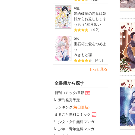
4位
婚約破棄の悪意は娼
館からお返しします
うもう
/
皐月めい
（4.2）
5位
宝石箱に愛をつめよ
う
みきもと凜
（4.5）
もっと見る
全書籍から探す
新刊コミック/書籍
新刊発売予定
ランキング
(毎日更新)
まるごと無料コミック
少女・女性無料マンガ
少年・青年無料マンガ