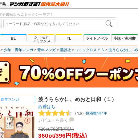
ア島
電子書籍ならコミックシーモア！
シーモア
BL
TL
ライトノベル
小説・実用書
コミックス
少年・青年マンガ
青年マンガ
講談社
コミックＤＡＹＳ
波うららかに、め
波うららかに、めおと日和（１）
青年マンガ
西香はち
（4.6）
投稿数447件
レビューを書く
720pt/792円(税込)
360pt/396円(税込)