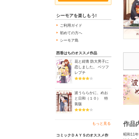
シーモアを楽しもう!
ご利用ガイド
初めての方へ
シーモア島
西香はちのオススメ作品
花と紺青 防大男子に
恋しました。 ベツフ
レプチ
波うららかに、めお
と日和（１０） 特
装版
作品
もっと見る
昭和11
コミックＤＡＹＳのオススメ作