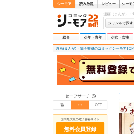
シーモア
読み放題
レビュー
シーモ
漫画（まんが）・
ジャンルで探す
総合
少年・青年
少女・女性
漫画(まんが)・電子書籍のコミックシーモアTOP
セーフサーチ
？
強
中
OFF
国内最大級の電子書籍サイト
無料会員登録