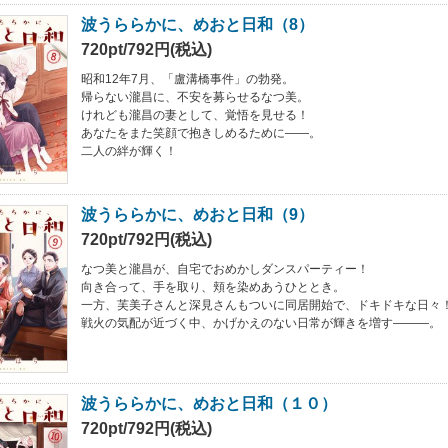
波うららかに、めおと日和（8）
720pt/792円(税込)
昭和12年7月、「盧溝橋事件」の勃発。
帰らない瀧昌に、不安を募らせるなつ美。
けれども瀧昌の妻として、覚悟を見せる！
あなたをまた笑顔で抱きしめるために――。
二人の絆が輝く！
波うららかに、めおと日和（9）
720pt/792円(税込)
なつ美と瀧昌が、自宅でおめかしダンスパーティー！
向き合って、手を取り、頬を染めあうひととき。
一方、芙美子さんと深見さんもついに同居開始で、ドキドキな日々
戦火の気配が近づく中、かげかえのない日常が輝きを増す―――。
波うららかに、めおと日和（１０）
720pt/792円(税込)