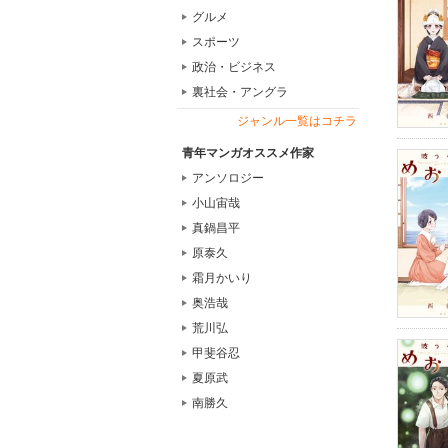
グルメ
スポーツ
政治・ビジネス
裏社会・アングラ
ジャンル一覧はコチラ
青年マンガオススメ作家
アンソロジー
小山宙哉
真鍋昌平
原泰久
霜月かいり
奥浩哉
荒川弘
甲斐谷忍
夏原武
南勝久