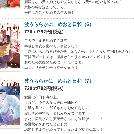
瀧昌はなつ美の姉たちや父親からなつ美への想いを試されて――！
家族の絆が深まっていく。
一緒に過ごす初めての年の瀬！
波うららかに、めおと日和（6）
720pt/792円(税込)
二人で迎える初めての新年。
年越し蕎麦を食べて、初詣をして……
一緒にいられる喜びをかみしめながら、あたたかい年明けを送る。
百貨店デートでは、瀧昌からのまさかのプレゼントも―――！？
あなたの笑顔のために、したいこと。
ぬくもりを分け合う幸せな日々！
波うららかに、めおと日和（7）
720pt/792円(税込)
瀧昌は今日も海の上。
けれど、今年のなつ美は一味違う！
手紙を書いて、郁子さんとお化粧をして、
寂しさの中でも、楽しみをみつけます。
また、深見さんと芙美子さんにも進展が……！？
春夏秋冬をあなたとともに。
結婚して１年が経っても、まだまだ初心な二人！