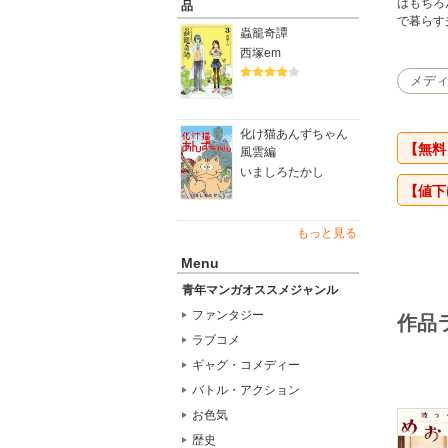
はもちろ
品
で暮らす
蟲籠奇譚
西塚em
メデ
化け猫あんずちゃん
【無料
風雲編
いましろたかし
【値
もっと見る
Menu
青年マンガオススメジャンル
ファンタジー
作品
ラブコメ
ギャグ・コメディー
バトル・アクション
お色気
歴史