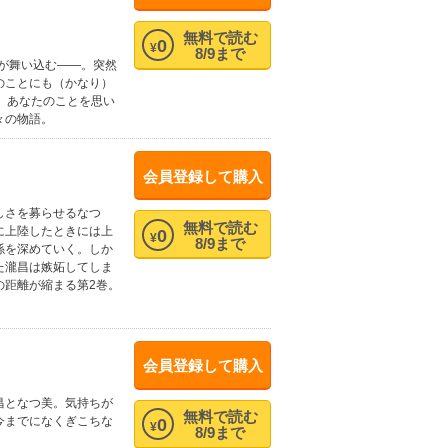
無料で読む
0
¥
8/9まで
談が舞い込む――。突然
のことにも（かなり）
、あなたのことを思い
々の物語。
会員登録して購入
しさを募らせるなつ
無料で読む
に上陸したときには上
0
¥
8/9まで
係を深めていく。しか
た瀧昌は嫉妬してしま
の距離が縮まる第2巻。
会員登録して購入
昌となつ美。気持ちが
無料で読む
今までになくぎこちな
0
¥
8/9まで