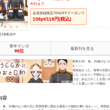
8/31まで
会員登録限定70%OFFクーポンで
108pt/118円(税込)
11巻配信中
青年マンガ
最新刊を見る
88位
昭和11年、春。20歳のな
む――。
突然始まった、海軍の旦那
にも（かなり）不慣れな二人
けば、あなたのことを思い
しくも優しい日々の物語。
内容
年、春。20歳のなつ美の元に帝国海軍に勤める瀧昌との縁談が舞い込む――。突然