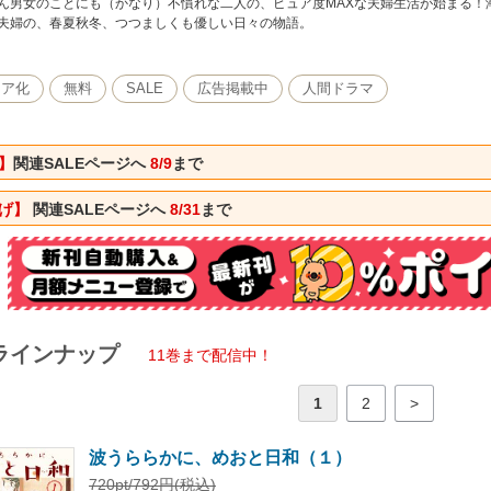
ん男女のことにも（かなり）不慣れな二人の、ピュア度MAXな夫婦生活が始まる！
夫婦の、春夏秋冬、つつましくも優しい日々の物語。
ィア化
無料
SALE
広告掲載中
人間ドラマ
】
関連SALEページへ
8/9
まで
下げ】
関連SALEページへ
8/31
まで
ラインナップ
11巻まで配信中！
1
2
>
波うららかに、めおと日和（１）
720pt/792円(税込)