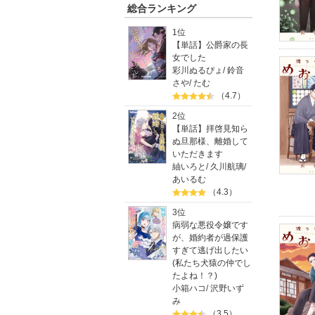
総合ランキング
1位
【単話】公爵家の長
女でした
彩川ぬるぴょ
/
鈴音
さや
/
たむ
（4.7）
2位
【単話】拝啓見知ら
ぬ旦那様、離婚して
いただきます
紬いろと
/
久川航璃
/
あいるむ
（4.3）
3位
病弱な悪役令嬢です
が、婚約者が過保護
すぎて逃げ出したい
(私たち犬猿の仲でし
たよね！？)
小箱ハコ
/
沢野いず
み
（3.5）