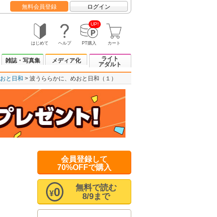
無料会員登録
ログイン
UP!
はじめて
ヘルプ
PT購入
カート
ライト
雑誌・写真集
メディア化
アダルト
おと日和
波うららかに、めおと日和（１）
会員登録して
70%OFFで購入
無料で読む
0
¥
8/9まで