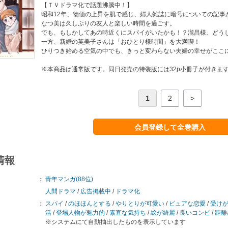
【ＴＶドラマ化で話題沸騰中！】
昭和12年、物価の上昇を肌で感じ、婦人雑誌に暗号についての記事
なつ美は久しぶりの友人と楽しい時間を過ごす。
でも、もしかしてあの時近くにスパイがいたかも！？瀧昌様、どう
一方、新婚の芙美子さんは「おひとり様時間」を大満喫！
ひりつき始める空気の中でも、きっと変わらない夫婦の幸せがここ
※本商品は通常版です。同日発売の特装版には32p小冊子が付きま
1
2
>
会員登録して全巻購入
情報
：
青年マンガ(88位)
人間ドラマ
/
広告掲載中
/
ドラマ化
：
スパイ
/
のほほんとする
/
やりとりが可愛い
/
ピュアな恋愛
/
受け
活
/
登場人物が魅力的
/
素直な気持ち
/
絵が綺麗
/
良いコンビ
/
距離
※システムにて自動抽出したものを表示しています