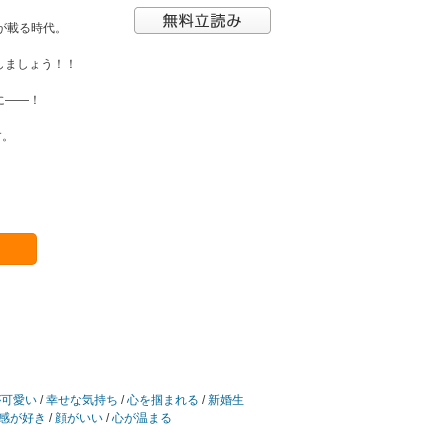
が載る時代。
しましょう！！
に――！
す。
が可愛い
/
幸せな気持ち
/
心を掴まれる
/
新婚生
感が好き
/
顔がいい
/
心が温まる