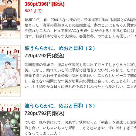
360pt/396円(税込)
8/31まで
昭和11年、春。20歳のなつ美の元に帝国海軍に勤める瀧昌との縁
始まった、海軍の旦那さんとの結婚生活。家のことはもちろん男女
不慣れな二人の、ピュア度MAXな夫婦生活が始まる！潮風が吹けば
出す。戦前日本で暮らす夫婦の、春夏秋冬、つつましくも優しい日
波うららかに、めおと日和（２）
720pt/792円(税込)
帝国海軍の訓練で、瀧昌が何週間も海に出て行ってしまう日々に寂
美。しかし、離れている間は手紙で普段言えない想いを伝え、たま
陸先で待ち合わせて新婚旅行気分を味わい、二人らしいペースで関
し、会えない期間になつ美が幼馴染の男性と会っていたことを知っ
い…！？穏やかな日々に波乱の予感？じれったくも愛おしい、二人
波うららかに、めおと日和（３）
720pt/792円(税込)
ついに一晩を共にして、おあずけ状態だった「初夜」を達成した瀧
通じ合い、いちゃいちゃな翌朝……かと思いきや、逆に照れすぎて
くなってしまう二人！