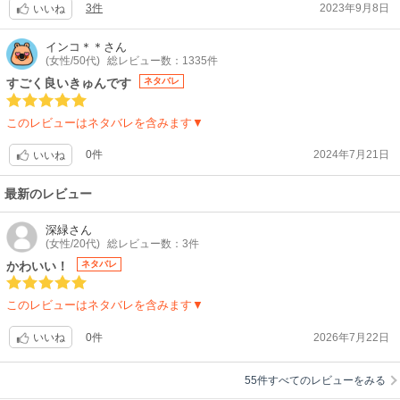
3件
2023年9月8日
そして、攻めの一途っぷりがいつもぱねぇのですよね
いいね
今回のウケちゃまもまぁ、ピュアでど天然
そして美人と来た！！！好きなパターンです
インコ＊＊
さん
(女性/50代)
総レビュー数：1335件
続き早くぅ〜
すごく良いきゅんです
ネタバレ
ひなたが可愛すぎてヤバい
初心なのにお兄ちゃんぶるところも可愛い
このレビューはネタバレを含みます▼
ひなたラブ
失恋したけど、報われてほんとうに良かった
0件
2024年7月21日
いいね
ときは、喋りは乱暴な感じだけど、すごく優しい
お似合いカプ
最新のレビュー
深緑
さん
(女性/20代)
総レビュー数：3件
かわいい！
ネタバレ
このレビューはネタバレを含みます▼
0件
2026年7月22日
いいね
55件すべてのレビューをみる