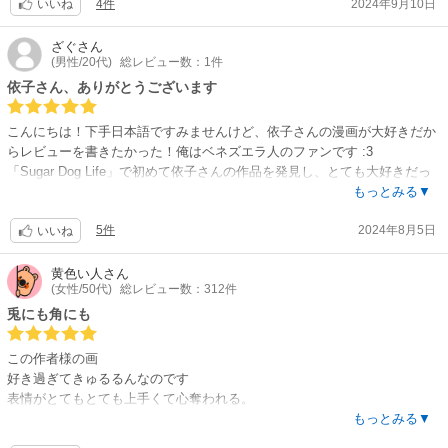
4件
2024年9月10日
いいね
ざぐ
さん
(男性/20代)
総レビュー数：1件
依子さん、ありがとうございます
こんにちは！下手日本語ですみませんけど、依子さんの漫画が大好きだか
らレビューを書きたかった！俺はベネズエラ人のファンです :3
「Sugar Dog Life」で初めて依子さんの作品を発見し、とても大好きだっ
て、今は一番好きな漫画になりました！
もっとみる▼
新しい漫画を出版すると知ってとてもわくわくしましたけど、ここベネズ
5件
2024年8月5日
エラ選択しが限られており、最後まで読むことはできないだろうと思って
いいね
たT＿T
このサイトのおかげで残りの章を購入して読むことができて嬉しいです！
黄色い人
さん
(女性/50代)
総レビュー数：312件
お金に余裕ができたら、依子さんを応援するために、以前の章も購入した
いと思う！
兎にも角にも
このような美しいなストーリーを描いてくださってありがとうございま
す！陽向さんとてもかわいいでしたが、郎くんが一番かわいかった！かわ
この作者様の画
いい攻めが大好き！
好き過ぎてきゅるるんなのです
今後も依子さんの漫画を拝見できると嬉しいです！お疲れさまでした！
表情がとてもとても上手くて心奪われる。
Mucho cariño desde Venezuela! <3
愛さずにいられない。
もっとみる▼
作品は、ほとんど購入していると思われる