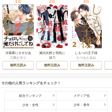
1
2
3
位
位
位
滅法矢鱈と弱気に
冷蔵庫にネギがあ
しもべの王子様
腰乃
三島ピタリ
たつもとみお
キス【コミックス
ったカモ
【描き下ろしおま
版】
け付き特装版】
無料立読み
無料立読み
無料立読み
その他の人気ランキングをチェック！
総合ランキング
メディア化
少女・女性
少年・青年