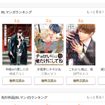
もっと見る
BLマンガランキング
1
2
3
位
位
位
特級αの愛したΩ
冷蔵庫にネギがあ
これから俺は、後
滅
神波アユミ
三島ピタリ
佳門サエコ
ったカモ
輩に抱かれます
キ
無料立読み
無料立読み
無料立読み
もっと見る
先行作品(BLマンガ)ランキング