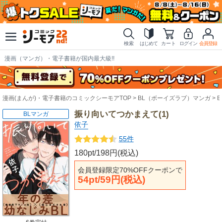
検索
はじめて
カート
ログイン
会員登録
漫画（マンガ）・電子書籍が国内最大級!!
漫画(まんが)・電子書籍のコミックシーモアTOP
BL（ボーイズラブ）マンガ
振り向いてつかまえて(1)
BLマンガ
依子
55件
180pt/198円(税込)
会員登録限定70%OFFクーポンで
54pt/59円(税込)