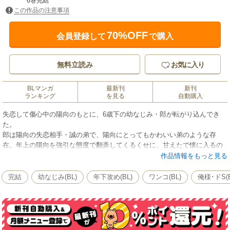
6巻完結
この作品の注意事項
70%OFF
会員登録して
で購入
無料立読み
お気に入り
BLマンガ
最新刊
新刊
ランキング
を見る
自動購入
失恋して傷心中の陽向のもとに、6歳下の幼なじみ・郎が転がり込んでき
た。
郎は陽向の失恋相手・誠の弟で、陽向にとってもかわいい弟のような存
在。年上の陽向を強引な態度で翻弄してくるくせに、甘えたで懐に入るの
が上手く、なんだかんだでいつも受け入れてしまう…。
作品情報をもっと見る
そんな“かわいい弟”だった郎に、雄の顔で迫られる日が来るなんて…！？
「俺はお前を抱きたいんだよ」
完結
幼なじみ(BL)
年下攻め(BL)
ワンコ(BL)
俺様･ドS(B
年下ワンコの猛追開始！ 一方通行片想いからはじまる、【隠れ一途な俺様
年下攻×傷心ほだされリーマン】の年の差×幼なじみBL！