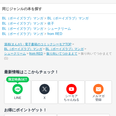
同じジャンルの本を探す
BL（ボーイズラブ）マンガ
>
BL（ボーイズラブ）マンガ
BL（ボーイズラブ）マンガ
>
依子
BL（ボーイズラブ）マンガ
>
シュークリーム
BL（ボーイズラブ）マンガ
>
from RED
漫画(まんが)・電子書籍のコミックシーモアTOP
BL（ボーイズラブ）マンガ
BL（ボーイズラブ）マンガ
シュークリーム
from RED
振り向いてつかまえて
振り向いてつかまえて
(1)
最新情報はここからチェック！
限定特典GET
シーモア
メルマガ
LINE
X
ちゃんねる
登録
お得にポイントゲット！