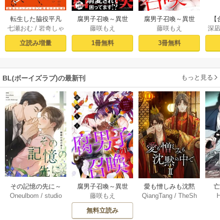
転生した脇役平凡
腐男子召喚～異世
腐男子召喚～異世
【
七瀬おむ
/
岩奇しゃ
藤咲もえ
藤咲もえ
深
な僕は、美形第二
界で神獣にハメら
界で神獣にハメら
ラ
け
王子をヤンデレに
れました～ 【電子
れました～ 分冊版
う
立読み増量
1冊無料
3冊無料
してしまった１
コミック限定特典
： 1
ル
【シーモア限定
付き】
た！
版】
もっと見る
BL(ボーイズラブ)の最新刊
その記憶の先に～
腐男子召喚～異世
愛も憎しみも沈黙
Oneulbom
/
studio
藤咲もえ
QiangTang
/
TheSh
秘密の花の香り～
界で神獣にハメら
の中で【タテヨ
【
Malangs
ubl Website+kkworl
【タテヨミ】 106-1
れました～ 分冊版
ミ】 240巻
無料立読み
d+BailiJunxi
07巻
71巻