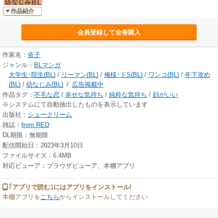
作品紹介
会員登録して全巻購入
作家名：
依子
ジャンル：
BLマンガ
大学生･院生(BL)
/
リーマン(BL)
/
俺様･ドS(BL)
/
ワンコ(BL)
/
年下攻め
(BL)
/
幼なじみ(BL)
/
広告掲載中
作品タグ：
不毛な恋
/
幸せな気持ち
/
純粋な気持ち
/
顔がいい
※システムにて自動抽出したものを表示しています
出版社：
シュークリーム
雑誌：
from RED
DL期限：無期限
配信開始日：2023年3月10日
ファイルサイズ：6.4MB
対応ビューア：ブラウザビューア、本棚アプリ
｢アプリで読む｣にはアプリをインストール!
本棚アプリを
こちら
からインストールしてください