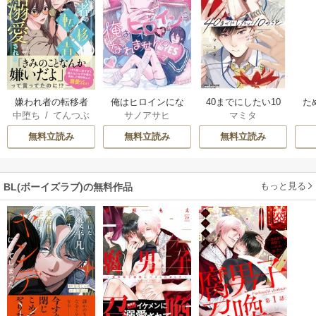
嫌われ者の転移者
俺はヒロインにな
40までにしたい10
た
中堕ち
/
てんつぶ
サノアサヒ
マミタ
は、出戻った異世
れません。
のこと
界で溺愛される
無料立読み
無料立読み
無料立読み
もっと見る
BL(ボーイズラブ)の無料作品