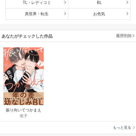
TL・レディコミ
BL
異世界・転生
お色気
履歴削除
あなたがチェックした作品
振り向いてつかまえ
依子
て
もっと見る