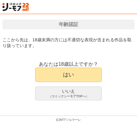
年齢認証
検索
はじめて
カート
ログイン
会員登録
漫画（マンガ）・電子書籍が国内最大級!!
ここから先は、18歳未満の方には不適切な表現が含まれる作品を取
り扱っています。
漫画(まんが)・電子書籍のコミックシーモアTOP
アダルト
アダルトマンガ
ナ
あなたは18歳以上ですか？
入り浸りJKにアソコ使わせてもらう
アダルトマンガ
はい
話(5)
まんの
いいえ
654件
（コミックシーモアTOPへ）
300pt/330円(税込)
会員登録限定70%OFFクーポンで
90pt/99円(税込)
(C)NTTソルマーレ