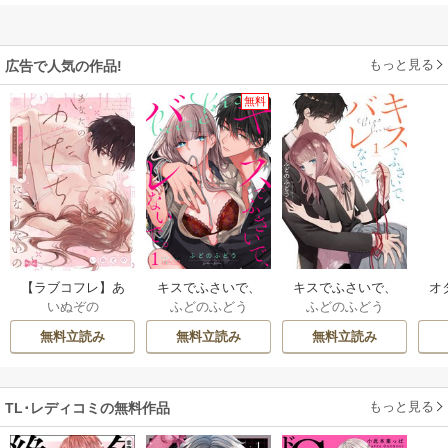
もっと見る
広告で人気の作品!
無料
【ラブコフレ】あ
キスでふさいで、
キスでふさいで、
オ
いぬぞの
ふどのふどう
ふどのふどう
なたのかたちにな
バレないで。
バレないで。【描
食
りたいの －7年付き
き下ろしおまけ付
無料立読み
無料立読み
無料立読み
合ってる彼氏の××
き特装版】
が入りません－
もっと見る
TL･レディコミの無料作品