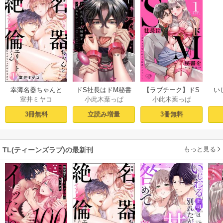
幸薄名器ちゃんと
ドS社長はドM秘書
【ラブチーク】ドS
い
室井ミヤコ
小此木葉っぱ
小此木葉っぱ
絶倫エリートくん
をいじめたい～オ
社長はドM秘書をい
さ
むさぼりエッチが
フィスでぬれとろ
じめたい～オフィ
ラ
3冊無料
立読み増量
3冊無料
甘すぎる（分冊
玩具レビュー～ 1
スでぬれとろ玩具
せの
版） 【第1話】
【電子限定漫画付
レビュー～ act.1
sod
き】
もっと見る
TL(ティーンズラブ)の最新刊