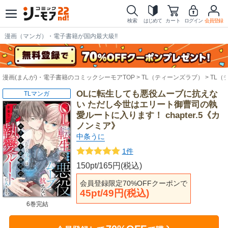
検索
はじめて
カート
ログイン
会員登録
漫画（マンガ）・電子書籍が国内最大級!!
漫画(まんが)・電子書籍のコミックシーモアTOP
TL（ティーンズラブ）
TL（
OLに転生しても悪役ムーブに抗えな
TLマンガ
い ただし今世はエリート御曹司の執
愛ルートに入ります！ chapter.5《カ
ノンミア》
中条うに
1件
150pt/165円(税込)
会員登録限定70%OFFクーポンで
45pt/49円(税込)
6巻完結