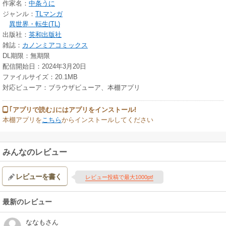
作家名：
中条うに
ジャンル：
TLマンガ
異世界・転生(TL)
出版社：
英和出版社
雑誌：
カノンミアコミックス
DL期限：無期限
配信開始日：2024年3月20日
ファイルサイズ：20.1MB
対応ビューア：ブラウザビューア、本棚アプリ
｢アプリで読む｣にはアプリをインストール!
本棚アプリを
こちら
からインストールしてください
みんなのレビュー
レビューを書く
レビュー投稿で最大1000pt!
最新のレビュー
ななも
さん