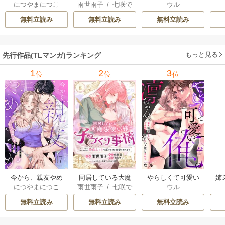
につやまにつこ
雨世雨子
/
七咲で
ウル
ようか。～腐れ縁
法使い様の子づく
俺の凛ちゃん。～
し
ら
/
佐倉響
/
よな
同僚は甘い快楽で
り事情 こっそり家
隣人後輩くんのイ
っ
無料立読み
無料立読み
無料立読み
が月見
私を壊す～
を出るつもりが、
キすぎた執着にハ
絶倫えっちで蕩け
メ堕とされる～
るほど溺愛されて
もっと見る
先行作品(TLマンガ)ランキング
ます
1
2
3
位
位
位
今から、親友やめ
同居している大魔
やらしくて可愛い
姉
につやまにつこ
雨世雨子
/
七咲で
ウル
ようか。～腐れ縁
法使い様の子づく
俺の凛ちゃん。～
し
ら
/
佐倉響
/
よな
同僚は甘い快楽で
り事情 こっそり家
隣人後輩くんのイ
っ
無料立読み
無料立読み
無料立読み
が月見
私を壊す～
を出るつもりが、
キすぎた執着にハ
絶倫えっちで蕩け
メ堕とされる～