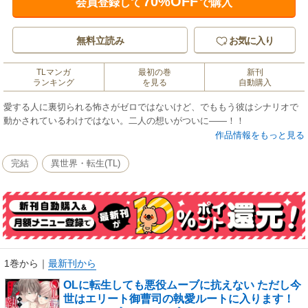
70%OFF
会員登録して
で購入
無料立読み
お気に入り
TLマンガ
最初の巻
新刊
ランキング
を見る
自動購入
愛する人に裏切られる怖さがゼロではないけど、でももう彼はシナリオで
動かされているわけではない。二人の想いがついに――！！
作品情報をもっと見る
完結
異世界・転生(TL)
1巻から
｜
最新刊から
OLに転生しても悪役ムーブに抗えない ただし今
世はエリート御曹司の執愛ルートに入ります！