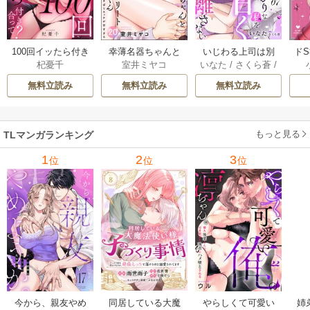
100回イッたら付き
幸薄名器ちゃんと
いじわる上司は別
ド
杞憂千
室井ミヤコ
いなた
/
さくら蒼
/
合って？ 無愛想な
絶倫エリートくん
れたがりな私を甘
を
ache
ライバル同期の溺
むさぼりエッチが
く咎めて離さない
フ
無料立読み
無料立読み
無料立読み
愛絶倫セックス
甘すぎる（分冊
【分冊版】 7巻
（分冊版） 9巻
版） 20巻
【コ
もっと見る
TLマンガランキング
1
2
3
位
位
位
今から、親友やめ
同居している大魔
やらしくて可愛い
姉