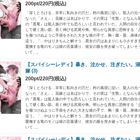
200pt/220円(税込)
「深くとろける…非常に私向きの穴だ」村の風習に従い、龍人の元
なった「さえ」。花嫁とは名ばかりで、その実は『生贄』となんら
の『黒竜』は龍人族の中でも恐ろしいと言われていた。人間の自分
して硬く黒い肌、長く伸びる尻尾や角。明らかな異形に恐怖する「
を傷つけぬように手袋をされた大きな彼の手で、胸・腹・股…身体
這う。「…やはりきちんと解そう…貴女の穴はあまりにも小さすぎ
愛撫する竜のモノは彼の言葉通り、彼女の腹を突き破ってしまいそ
いて…。
【スパイシーレディ】暴き、泣かせ、注ぎたい。
嫁 (3)
200pt/220円(税込)
「深くとろける…非常に私向きの穴だ」村の風習に従い、龍人の元
なった「さえ」。花嫁とは名ばかりで、その実は『生贄』となんら
の『黒竜』は龍人族の中でも恐ろしいと言われていた。人間の自分
して硬く黒い肌、長く伸びる尻尾や角。明らかな異形に恐怖する「
を傷つけぬように手袋をされた大きな彼の手で、胸・腹・股…身体
這う。「…やはりきちんと解そう…貴女の穴はあまりにも小さすぎ
愛撫する竜のモノは彼の言葉通り、彼女の腹を突き破ってしまいそ
いて…。
【スパイシーレディ】暴き、泣かせ、注ぎたい。