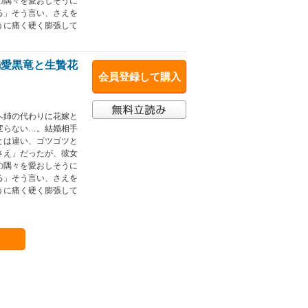
の隅々を愛おしそうに
る」そう言い、さえを
うに痛く硬く膨張して
溺愛黒竜と生贄花
会員登録して購入
へ姉の代わりに花嫁と
変らない…。結婚相手
とは違い、ゴツゴツと
さえ」だったが、彼女
の隅々を愛おしそうに
る」そう言い、さえを
うに痛く硬く膨張して