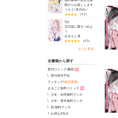
婚約破棄の悪意は娼
館からお返しします
うもう
/
皐月めい
（4.2）
5位
宝石箱に愛をつめよ
う
みきもと凜
（4.5）
もっと見る
全書籍から探す
新刊コミック/書籍
新刊発売予定
ランキング
(毎日更新)
まるごと無料コミック
少女・女性無料マンガ
少年・青年無料マンガ
BL無料マンガ
お得なSALE