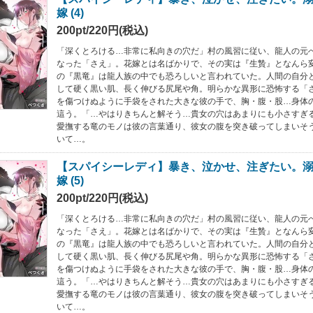
嫁 (4)
200pt/220円(税込)
「深くとろける…非常に私向きの穴だ」村の風習に従い、龍人の元
なった「さえ」。花嫁とは名ばかりで、その実は『生贄』となんら
の『黒竜』は龍人族の中でも恐ろしいと言われていた。人間の自分
して硬く黒い肌、長く伸びる尻尾や角。明らかな異形に恐怖する「
を傷つけぬように手袋をされた大きな彼の手で、胸・腹・股…身体
這う。「…やはりきちんと解そう…貴女の穴はあまりにも小さすぎ
愛撫する竜のモノは彼の言葉通り、彼女の腹を突き破ってしまいそ
いて…。
【スパイシーレディ】暴き、泣かせ、注ぎたい。
嫁 (5)
200pt/220円(税込)
「深くとろける…非常に私向きの穴だ」村の風習に従い、龍人の元
なった「さえ」。花嫁とは名ばかりで、その実は『生贄』となんら
の『黒竜』は龍人族の中でも恐ろしいと言われていた。人間の自分
して硬く黒い肌、長く伸びる尻尾や角。明らかな異形に恐怖する「
を傷つけぬように手袋をされた大きな彼の手で、胸・腹・股…身体
這う。「…やはりきちんと解そう…貴女の穴はあまりにも小さすぎ
愛撫する竜のモノは彼の言葉通り、彼女の腹を突き破ってしまいそ
いて…。