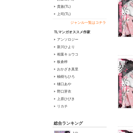
貴族(TL)
上司(TL)
ジャンル一覧はコチラ
TLマンガオススメ作家
アンソロジー
新川ひより
相葉キョウコ
板倉梓
おかざき真里
柚樹ちひろ
樋口あや
野口芽衣
上原ひびき
リカチ
総合ランキング