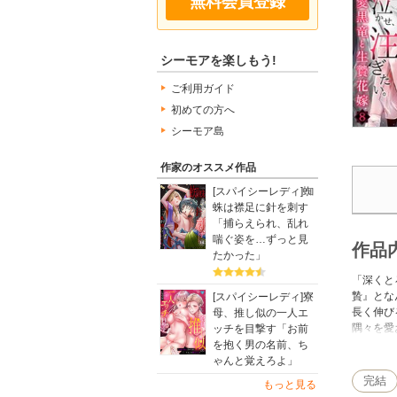
無料会員登録
シーモアを楽しもう!
ご利用ガイド
初めての方へ
シーモア島
作家のオススメ作品
[スパイシーレディ]蜘
蛛は襟足に針を刺す
「捕らえられ、乱れ
喘ぐ姿を…ずっと見
作品
たかった」
「深くと
贄』とな
[スパイシーレディ]寮
長く伸び
母、推し似の一人エ
隅々を愛
ッチを目撃す「お前
り、彼女
を抱く男の名前、ち
ゃんと覚えろよ」
完結
もっと見る