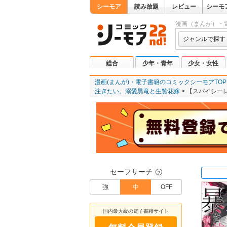
シーモア
読み放題
レビュー
シーモ
漫画（まんが）・
ジャンルで探す
総合
少年・青年
少女・女性
漫画(まんが)・電子書籍のコミックシーモアTOP
注ぎたい。溺愛黒竜と生贄花嫁
【スパイシーレ
セーフサーチ
？
強
中
OFF
国内最大級の電子書籍サイト