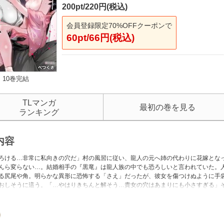
200pt/220円(税込)
会員登録限定70%OFFクーポンで
60pt/66円(税込)
10巻完結
TLマンガ
最初の巻を見る
ランキング
内容
ろける…非常に私向きの穴だ」村の風習に従い、龍人の元へ姉の代わりに花嫁とな
んら変らない…。結婚相手の『黒竜』は龍人族の中でも恐ろしいと言われていた。
る尻尾や角。明らかな異形に恐怖する「さえ」だったが、彼女を傷つけぬように手
おしそうに這う。「…やはりきちんと解そう…貴女の穴はあまりにも小さすぎる」
の腹を突き破ってしまいそうに痛く硬く膨張していて…。