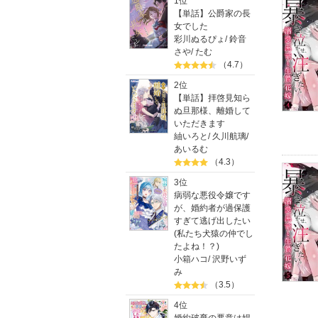
1位
【単話】公爵家の長
女でした
彩川ぬるぴょ
/
鈴音
さや
/
たむ
（4.7）
2位
【単話】拝啓見知ら
ぬ旦那様、離婚して
いただきます
紬いろと
/
久川航璃
/
あいるむ
（4.3）
3位
病弱な悪役令嬢です
が、婚約者が過保護
すぎて逃げ出したい
(私たち犬猿の仲でし
たよね！？)
小箱ハコ
/
沢野いず
み
（3.5）
4位