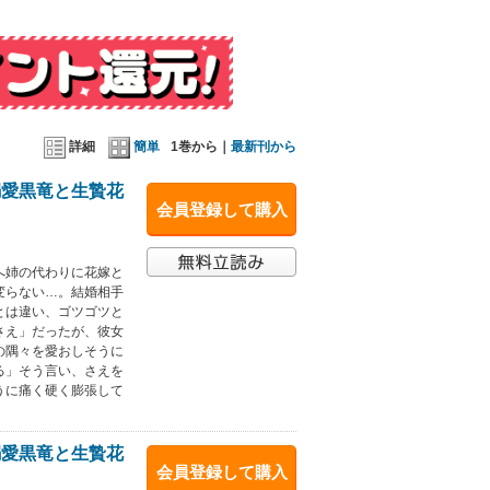
詳細
簡単
1巻から｜
最新刊から
溺愛黒竜と生贄花
会員登録して購入
へ姉の代わりに花嫁と
変らない…。結婚相手
とは違い、ゴツゴツと
さえ」だったが、彼女
の隅々を愛おしそうに
る」そう言い、さえを
うに痛く硬く膨張して
溺愛黒竜と生贄花
会員登録して購入