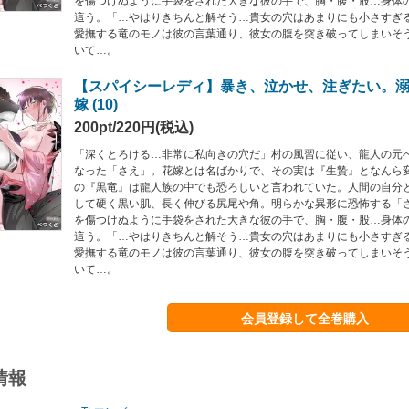
を傷つけぬように手袋をされた大きな彼の手で、胸・腹・股…身体
這う。「…やはりきちんと解そう…貴女の穴はあまりにも小さすぎ
愛撫する竜のモノは彼の言葉通り、彼女の腹を突き破ってしまいそ
いて…。
【スパイシーレディ】暴き、泣かせ、注ぎたい。
嫁 (10)
200pt/220円(税込)
「深くとろける…非常に私向きの穴だ」村の風習に従い、龍人の元
なった「さえ」。花嫁とは名ばかりで、その実は『生贄』となんら
の『黒竜』は龍人族の中でも恐ろしいと言われていた。人間の自分
して硬く黒い肌、長く伸びる尻尾や角。明らかな異形に恐怖する「
を傷つけぬように手袋をされた大きな彼の手で、胸・腹・股…身体
這う。「…やはりきちんと解そう…貴女の穴はあまりにも小さすぎ
愛撫する竜のモノは彼の言葉通り、彼女の腹を突き破ってしまいそ
いて…。
会員登録して全巻購入
情報