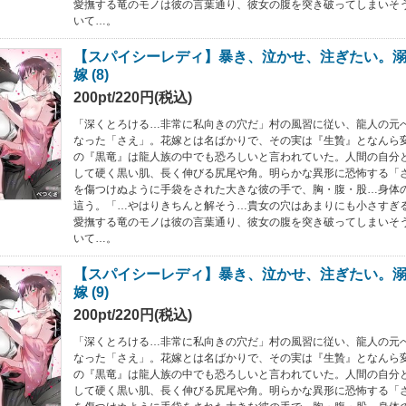
愛撫する竜のモノは彼の言葉通り、彼女の腹を突き破ってしまいそ
いて…。
【スパイシーレディ】暴き、泣かせ、注ぎたい。
嫁 (8)
200pt/220円(税込)
「深くとろける…非常に私向きの穴だ」村の風習に従い、龍人の元
なった「さえ」。花嫁とは名ばかりで、その実は『生贄』となんら
の『黒竜』は龍人族の中でも恐ろしいと言われていた。人間の自分
して硬く黒い肌、長く伸びる尻尾や角。明らかな異形に恐怖する「
を傷つけぬように手袋をされた大きな彼の手で、胸・腹・股…身体
這う。「…やはりきちんと解そう…貴女の穴はあまりにも小さすぎ
愛撫する竜のモノは彼の言葉通り、彼女の腹を突き破ってしまいそ
いて…。
【スパイシーレディ】暴き、泣かせ、注ぎたい。
嫁 (9)
200pt/220円(税込)
「深くとろける…非常に私向きの穴だ」村の風習に従い、龍人の元
なった「さえ」。花嫁とは名ばかりで、その実は『生贄』となんら
の『黒竜』は龍人族の中でも恐ろしいと言われていた。人間の自分
して硬く黒い肌、長く伸びる尻尾や角。明らかな異形に恐怖する「