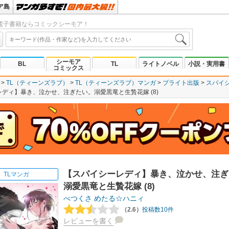
ア島
電子書籍ならコミックシーモア！
シーモア
BL
TL
ライトノベル
小説・実用書
コミックス
TL（ティーンズラブ）
TL（ティーンズラブ）マンガ
ブライト出版
スパイ
ディ】暴き、泣かせ、注ぎたい。溺愛黒竜と生贄花嫁 (8)
【スパイシーレディ】暴き、泣かせ、注ぎ
TLマンガ
溺愛黒竜と生贄花嫁 (8)
べつくさ
めたる☆ハニィ
（2.6）
投稿数10件
レビューを書く