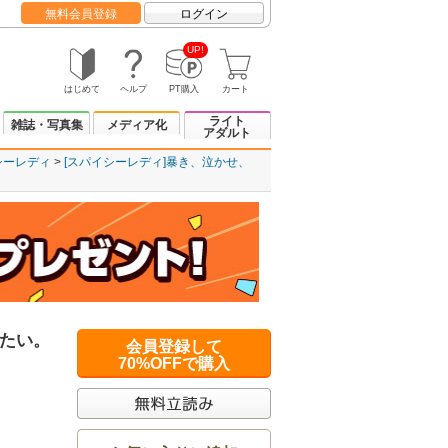
無料会員登録
ログイン
UP!
はじめて
ヘルプ
PT購入
カート
ライト
雑誌・写真集
メディア化
アダルト
シーレディ
[スパイシーレディ]暴き、泣かせ、
たい。
会員登録して
70%OFFで購入