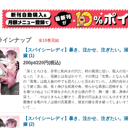
ラインナップ
全10巻完結
【スパイシーレディ】暴き、泣かせ、注ぎたい。
嫁 (1)
200pt/220円(税込)
「深くとろける…非常に私向きの穴だ」村の風習に従い、龍人の元
なった「さえ」。花嫁とは名ばかりで、その実は『生贄』となんら
の『黒竜』は龍人族の中でも恐ろしいと言われていた。人間の自分
して硬く黒い肌、長く伸びる尻尾や角。明らかな異形に恐怖する「
を傷つけぬように手袋をされた大きな彼の手で、胸・腹・股…身体
這う。「…やはりきちんと解そう…貴女の穴はあまりにも小さすぎ
愛撫する竜のモノは彼の言葉通り、彼女の腹を突き破ってしまいそ
いて…。
【スパイシーレディ】暴き、泣かせ、注ぎたい。
嫁 (2)