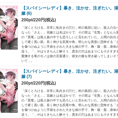
【スパイシーレディ】暴き、泣かせ、注ぎたい。
嫁 (6)
200pt/220円(税込)
「深くとろける…非常に私向きの穴だ」村の風習に従い、龍人の元
なった「さえ」。花嫁とは名ばかりで、その実は『生贄』となんら
の『黒竜』は龍人族の中でも恐ろしいと言われていた。人間の自分
して硬く黒い肌、長く伸びる尻尾や角。明らかな異形に恐怖する「
を傷つけぬように手袋をされた大きな彼の手で、胸・腹・股…身体
這う。「…やはりきちんと解そう…貴女の穴はあまりにも小さすぎ
愛撫する竜のモノは彼の言葉通り、彼女の腹を突き破ってしまいそ
いて…。
【スパイシーレディ】暴き、泣かせ、注ぎたい。
嫁 (7)
200pt/220円(税込)
「深くとろける…非常に私向きの穴だ」村の風習に従い、龍人の元
なった「さえ」。花嫁とは名ばかりで、その実は『生贄』となんら
の『黒竜』は龍人族の中でも恐ろしいと言われていた。人間の自分
して硬く黒い肌、長く伸びる尻尾や角。明らかな異形に恐怖する「
を傷つけぬように手袋をされた大きな彼の手で、胸・腹・股…身体
這う。「…やはりきちんと解そう…貴女の穴はあまりにも小さすぎ