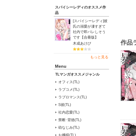
スパイシーレディのオススメ作
品
[スパイシーレディ]彼
氏の溺愛が凄すぎて
社内で即バレしそう
です【合冊版】
作品
木成あけび
もっと見る
Menu
TLマンガオススメジャンル
オフィス(TL)
ラブコメ(TL)
ラブロマンス(TL)
S彼(TL)
社内恋愛(TL)
禁断･背徳(TL)
幼なじみ(TL)
お嬢様(TL)