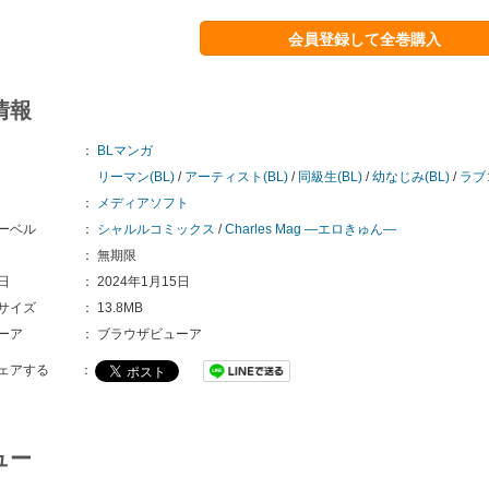
会員登録して全巻購入
情報
：
BLマンガ
リーマン(BL)
/
アーティスト(BL)
/
同級生(BL)
/
幼なじみ(BL)
/
ラブコ
：
メディアソフト
ーベル
：
シャルルコミックス
/
Charles Mag ―エロきゅん―
：
無期限
日
：
2024年1月15日
サイズ
：
13.8MB
ーア
：
ブラウザビューア
ェアする
：
ュー