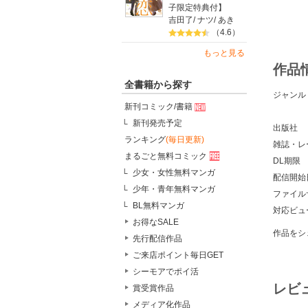
子限定特典付】
吉田了
/
ナツ
/
あき
（4.6）
もっと見る
作品
全書籍から探す
ジャンル
新刊コミック/書籍
新刊発売予定
出版社
ランキング
(毎日更新)
雑誌・レ
まるごと無料コミック
DL期限
少女・女性無料マンガ
配信開始
少年・青年無料マンガ
ファイル
BL無料マンガ
対応ビュ
お得なSALE
作品をシ
先行配信作品
ご来店ポイント毎日GET
シーモアでポイ活
レビ
賞受賞作品
メディア化作品