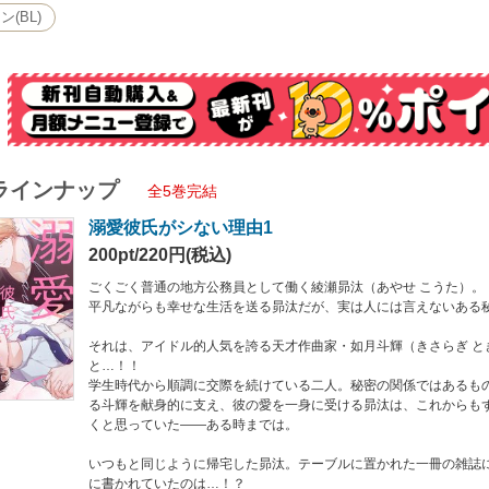
(BL)
の一途彼氏×世話焼き元同級生】
てるのに両片想い！？すれ違いラブコメディー！
は、WEB雑誌『Charles Mag』に収録されている作品の単話配信です。重複購入
のページ数は、表紙と奥付を含め片面で数えています）
ラインナップ
全5巻完結
溺愛彼氏がシない理由1
200pt/220円(税込)
ごくごく普通の地方公務員として働く綾瀬昴汰（あやせ こうた）。
平凡ながらも幸せな生活を送る昴汰だが、実は人には言えないある
それは、アイドル的人気を誇る天才作曲家・如月斗輝（きさらぎ と
と…！！
学生時代から順調に交際を続けている二人。秘密の関係ではあるも
る斗輝を献身的に支え、彼の愛を一身に受ける昴汰は、これからも
くと思っていた――ある時までは。
いつもと同じように帰宅した昴汰。テーブルに置かれた一冊の雑誌
に書かれていたのは…！？