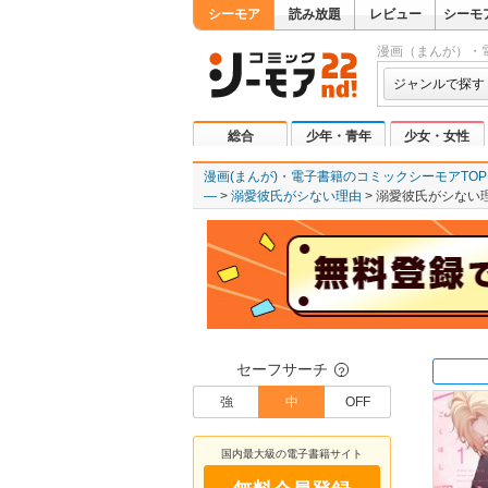
シーモア
読み放題
レビュー
シーモ
漫画（まんが）・
ジャンルで探す
総合
少年・青年
少女・女性
漫画(まんが)・電子書籍のコミックシーモアTOP
―
溺愛彼氏がシない理由
溺愛彼氏がシない
セーフサーチ
？
強
中
OFF
国内最大級の電子書籍サイト