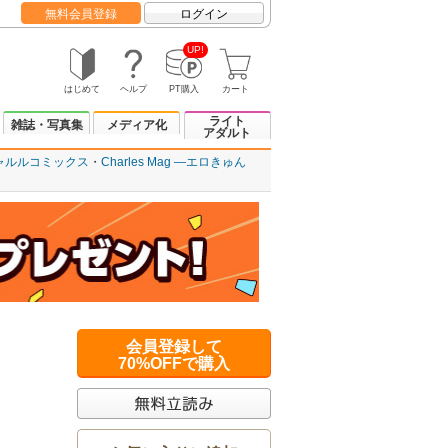
無料会員登録
ログイン
UP!
はじめて
ヘルプ
PT購入
カート
ライト
雑誌・写真集
メディア化
アダルト
ャルルコミックス
Charles Mag ―エロきゅん
会員登録して
70%OFFで購入