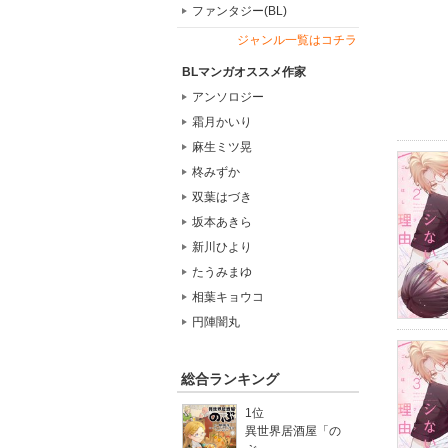
ファンタジー(BL)
ジャンル一覧はコチラ
BLマンガオススメ作家
アンソロジー
霜月かいり
麻生ミツ晃
柊みずか
双葉はづき
坂本あきら
新川ひより
たうみまゆ
相葉キョウコ
円陣闇丸
総合ランキング
1位
異世界居酒屋「の