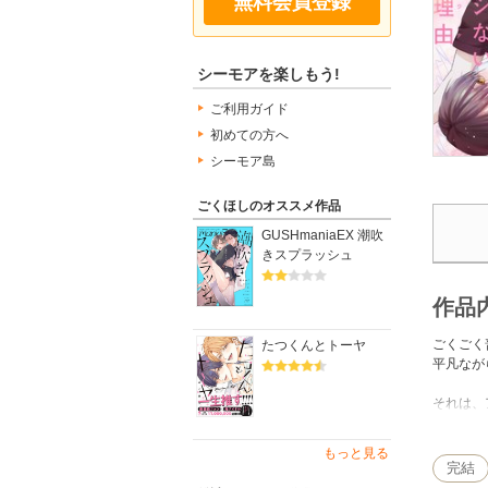
無料会員登録
シーモアを楽しもう!
ご利用ガイド
初めての方へ
シーモア島
ごくほしのオススメ作品
GUSHmaniaEX 潮吹
きスプラッシュ
作品
ごくごく
たつくんとトーヤ
平凡なが
それは、
学生時代
は、これ
もっと見る
完結
いつもと