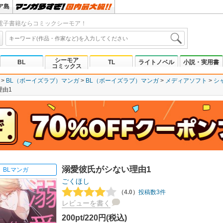
ア島
電子書籍ならコミックシーモア！
シーモア
BL
TL
ライトノベル
小説・実用書
コミックス
BL（ボーイズラブ）マンガ
BL（ボーイズラブ）マンガ
メディアソフト
シ
理由1
溺愛彼氏がシない理由1
BLマンガ
ごくほし
（4.0）
投稿数3件
レビューを書く
200pt/220円(税込)