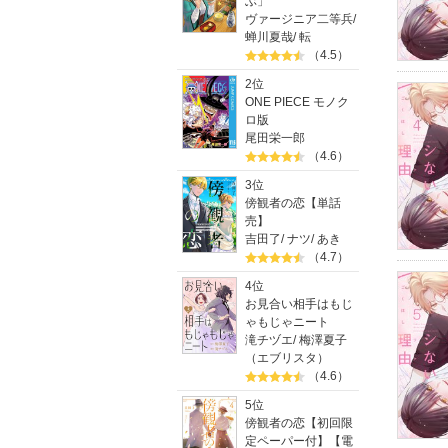
ぶ」
ヴァージニア二等兵
/
蝉川夏哉
/
転
（4.5）
2位
ONE PIECE モノク
ロ版
尾田栄一郎
（4.6）
3位
傍観者の恋【単話
売】
吉田了
/
ナツ
/
あき
（4.7）
4位
お見合い相手はもじ
ゃもじゃニート
滝チヅエ
/
梅澤夏子
（エブリスタ）
（4.6）
5位
傍観者の恋【初回限
定ペーパー付】【電