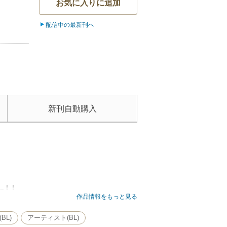
お気に入りに追加
配信中の最新刊へ
新刊自動購入
…！！
斗輝を献身的に支え、彼の愛を一身に受ける昴汰
作品情報をもっと見る
BL)
アーティスト(BL)
書かれていたのは…！？