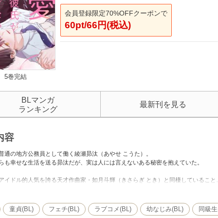
会員登録限定70%OFFクーポンで
60pt/66円(税込)
5巻完結
BLマンガ
最新刊を見る
ランキング
内容
普通の地方公務員として働く綾瀬昴汰（あやせ こうた）。
らも幸せな生活を送る昴汰だが、実は人には言えないある秘密を抱えていた。
アイドル的人気を誇る天才作曲家・如月斗輝（きさらぎ とき）と同棲していること
から順調に交際を続けている二人。秘密の関係ではあるものの、若くして活躍する
からもずっとこんな生活が続くと思っていた――ある時までは。
童貞(BL)
フェチ(BL)
ラブコメ(BL)
幼なじみ(BL)
同級生(
同じように帰宅した昴汰。テーブルに置かれた一冊の雑誌に目を留めると、そこに