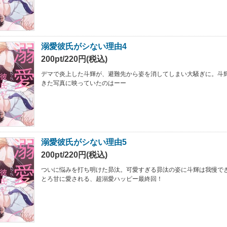
溺愛彼氏がシない理由4
200pt/220円(税込)
デマで炎上した斗輝が、避難先から姿を消してしまい大騒ぎに。斗
きた写真に映っていたのはーー
溺愛彼氏がシない理由5
200pt/220円(税込)
ついに悩みを打ち明けた昴汰。可愛すぎる昴汰の姿に斗輝は我慢で
とろ甘に愛される、超溺愛ハッピー最終回！