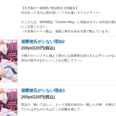
【天才肌の一途彼氏×世話焼き元同級生】
付き合ってるのに両片想い！？すれ違いラブコメディー！
※こちらは、WEB雑誌『Charles Mag』に収録されている作品の
にご注意ください。
（※各巻のページ数は、表紙と奥付を含め片面で数えています）
溺愛彼氏がシない理由2
200pt/220円(税込)
斗輝とのハジメテに備えて密かにお尻開発を続けるも上手くいかな
昴汰の様子がおかしいことを心配してて――
溺愛彼氏がシない理由3
200pt/220円(税込)
昴汰の「抱いてほしい」という決死の告白を一蹴した斗輝。斗輝の
ていたはずなのに今はどこか距離を感じて…