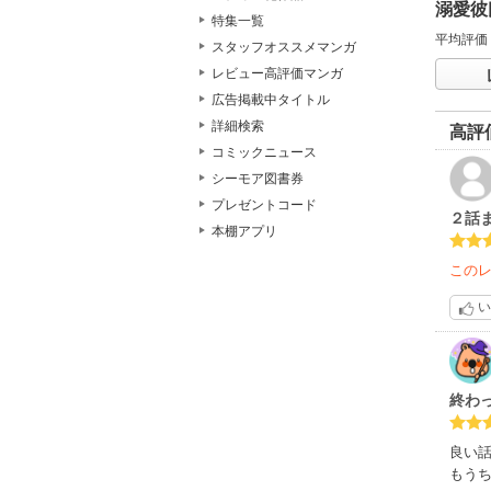
溺愛彼
特集一覧
平均評価
スタッフオススメマンガ
レビュー高評価マンガ
広告掲載中タイトル
詳細検索
高評
コミックニュース
シーモア図書券
プレゼントコード
２話
本棚アプリ
この
い
終わ
良い
もう