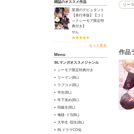
雑誌のオススメ作品
リーマン
【天才肌
星屑のデビュタント
付き合っ
【単行本版】【コミ
ックシーモア限定特
※こちら
典付き】
（※各巻
やん
もっと見る
作品
Menu
BLマンガオススメジャンル
シーモア限定特典付き
リーマン(BL)
ラブコメ(BL)
学生(BL)
年下攻め(BL)
同級生(BL)
俺様･ドS(BL)
大学生･院生(BL)
BLドラマCD化