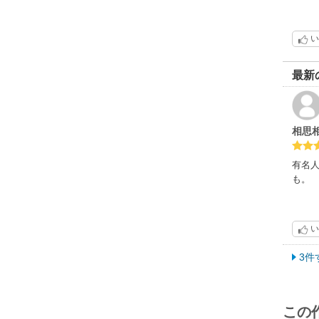
い
最新
相思
有名
も。
い
3件
この