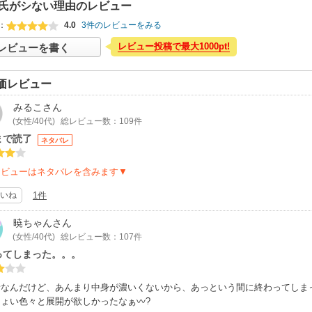
氏がシない理由のレビュー
：
4.0
3件のレビューをみる
レビュー投稿で最大1000pt!
レビューを書く
価レビュー
みるこ
さん
(女性/40代)
総レビュー数：109件
まで読了
ネタバレ
レビューはネタバレを含みます▼
いね
1件
暁ちゃん
さん
(女性/40代)
総レビュー数：107件
ってしまった。。。
話なんだけど、あんまり中身が濃いくないから、あっという間に終わってしま
ちょい色々と展開が欲しかったなぁ〰?