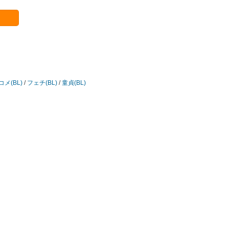
メ(BL)
/
フェチ(BL)
/
童貞(BL)