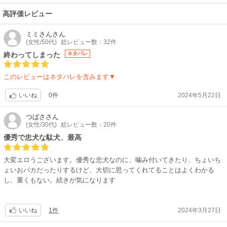
高評価レビュー
ミミさん
さん
(女性/50代)
総レビュー数：32件
終わってしまった
ネタバレ
このレビューはネタバレを含みます▼
0件
2024年5月22日
いいね
つばさ
さん
(女性/30代)
総レビュー数：20件
優秀で忠犬な駄犬、最高
大変エロうございます。優秀な忠犬なのに、噛み付いてきたり、ちょいち
ょいおバカだったりするけど、大切に思ってくれてることはよくわかる
し、重くもない。続きが気になります
1件
2024年3月27日
いいね