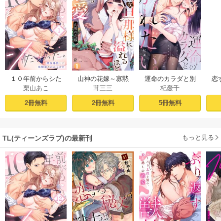
１０年前からシた
山神の花嫁～寡黙
運命のカラダと別
恋
栗山あこ
茸三三
杞憂千
かった。～理性爆
な旦那様に溢れる
れたい。～思い出
たち
散した幼馴染のわ
ほど注がれる寵愛
したくなかった、
2冊無料
2冊無料
5冊無料
からせＨ（１）
～【TL版】 1巻
元カレとのズブズ
ブH（1）
もっと見る
TL(ティーンズラブ)の最新刊