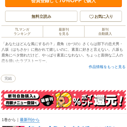
70%OFF
会員登録して
で購入
無料立読み
お気に入り
TLマンガ
最新刊
新刊
ランキング
を見る
自動購入
「あなたはどんな風にするの？」鹿角（かづの）さくらは部下の忠犬男・
八坂（はちさか）に抱かれて嬉しいのに、素直に好きと言えない。八坂も
鹿角にベタ惚れだけど、やっぱり素直になれない。ちょっと面倒な二人の
恋を描いたラブストーリー。
作品情報をもっと見る
完結
1巻から
｜
最新刊から