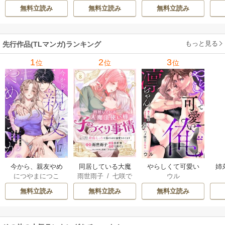
ら
/
佐倉響
/
よな
同僚は甘い快楽で
り事情 こっそり家
隣人後輩くんのイ
っ
無料立読み
無料立読み
無料立読み
が月見
私を壊す～
を出るつもりが、
キすぎた執着にハ
絶倫えっちで蕩け
メ堕とされる～
るほど溺愛されて
もっと見る
先行作品(TLマンガ)ランキング
ます
1
2
3
位
位
位
今から、親友やめ
同居している大魔
やらしくて可愛い
姉
につやまにつこ
雨世雨子
/
七咲で
ウル
ようか。～腐れ縁
法使い様の子づく
俺の凛ちゃん。～
し
ら
/
佐倉響
/
よな
同僚は甘い快楽で
り事情 こっそり家
隣人後輩くんのイ
っ
無料立読み
無料立読み
無料立読み
が月見
私を壊す～
を出るつもりが、
キすぎた執着にハ
絶倫えっちで蕩け
メ堕とされる～
るほど溺愛されて