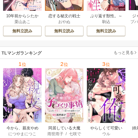
ジ
10年前からシたか
恋する秘文の戦士
ぶり返す獣性。～
プ
栗山あこ
おやぬ
駒込
ク！
った。～理性爆散
たち【forcs edite
カースト上位な男
した幼馴染のわか
d】 43-44巻
の、10年越しの激
無料立読み
無料立読み
無料立読み
らせＨ 12巻
愛 23巻
もっと見る
TLマンガランキング
1
2
3
位
位
位
今から、親友やめ
同居している大魔
やらしくて可愛い
姉
につやまにつこ
雨世雨子
/
七咲で
ウル
ようか。～腐れ縁
法使い様の子づく
俺の凛ちゃん。～
し