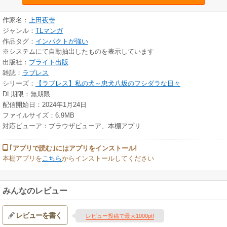
作家名：
上田夜壱
ジャンル：
TLマンガ
作品タグ：
インパクトが強い
※システムにて自動抽出したものを表示しています
出版社：
ブライト出版
雑誌：
ラブレス
シリーズ：
【ラブレス】私の犬～忠犬八坂のフシダラな日々
DL期限：無期限
配信開始日：2024年1月24日
ファイルサイズ：6.9MB
対応ビューア：ブラウザビューア、本棚アプリ
｢アプリで読む｣にはアプリをインストール!
本棚アプリを
こちら
からインストールしてください
みんなのレビュー
レビューを書く
レビュー投稿で最大1000pt!