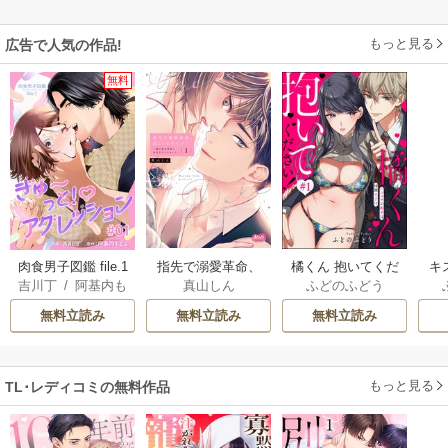
もっと見る
広告で人気の作品!
無料
肉食男子図鑑 file.1
指先で溺愛革命、
橘くん 抱いてくだ
キ
吉川丁
/
阿基内も
真山しん
ふどのふどう
ぎゅ〜っと！アグ
起こしませんか？
さい！ ハジメテの
どる
レッション 【短
～謎の独身貴族に
相手は同僚王子!?
無料立読み
無料立読み
無料立読み
編】
彼氏宣言されまし
（分冊版）
た～【単行本】
もっと見る
TL･レディコミの無料作品