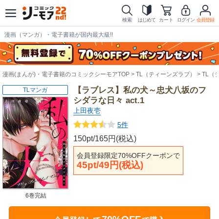
検索
はじめて
カート
ログイン
会員登録
漫画（マンガ）・電子書籍が国内最大級!!
漫画(まんが)・電子書籍のコミックシーモアTOP
TL（ティーンズラブ）
TL（
【ラブレス】私の犬～忠犬八坂のフ
TLマンガ
シダラな日々 act.1
上田夜壱
5件
150pt/165円(税込)
会員登録限定70%OFFクーポンで
45pt/49円(税込)
6巻完結