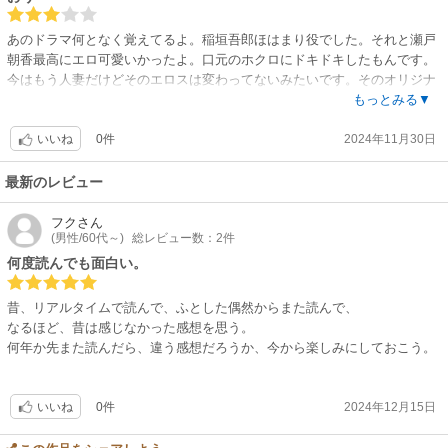
あのドラマ何となく覚えてるよ。稲垣吾郎ほはまり役でした。それと瀬戸
朝香最高にエロ可愛いかったよ。口元のホクロにドキドキしたもんです。
今はもう人妻だけどそのエロスは変わってないみたいです。そのオリジナ
版なのか？読まなきゃー！
もっとみる▼
0件
2024年11月30日
いいね
最新のレビュー
フク
さん
(男性/60代～)
総レビュー数：2件
何度読んでも面白い。
昔、リアルタイムで読んで、ふとした偶然からまた読んで、
なるほど、昔は感じなかった感想を思う。
何年か先また読んだら、違う感想だろうか、今から楽しみにしておこう。
0件
2024年12月15日
いいね