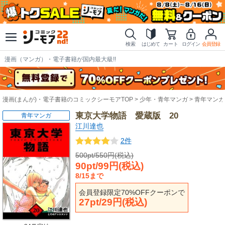
検索
はじめて
カート
ログイン
会員登録
漫画（マンガ）・電子書籍が国内最大級!!
漫画(まんが)・電子書籍のコミックシーモアTOP
少年・青年マンガ
青年マンガ
東京大学物語 愛蔵版 20
青年マンガ
江川達也
2件
500pt/550円(税込)
90pt/99円(税込)
8/15まで
会員登録限定70%OFFクーポンで
27pt/29円(税込)