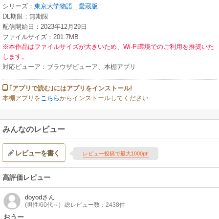
シリーズ：
東京大学物語 愛蔵版
DL期限：無期限
配信開始日：2023年12月29日
ファイルサイズ：201.7MB
※本作品はファイルサイズが大きいため、Wi-Fi環境でのご利用を推奨いた
します。
対応ビューア：ブラウザビューア、本棚アプリ
｢アプリで読む｣にはアプリをインストール!
本棚アプリを
こちら
からインストールしてください
みんなのレビュー
レビューを書く
レビュー投稿で最大1000pt!
高評価レビュー
doyod
さん
(男性/60代～)
総レビュー数：2438件
おうー