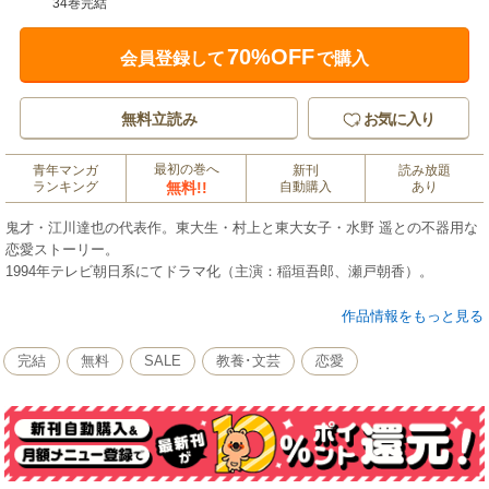
34巻完結
70%OFF
会員登録して
で購入
無料立読み
お気に入り
最初の巻へ
青年マンガ
新刊
読み放題
ランキング
無料!!
自動購入
あり
鬼才・江川達也の代表作。東大生・村上と東大女子・水野 遥との不器用な
恋愛ストーリー。
1994年テレビ朝日系にてドラマ化（主演：稲垣吾郎、瀬戸朝香）。
手錠を付けたまま鳥取に向かって無銭旅行をしている村上直樹と水野 遥は
作品情報をもっと見る
田舎の村でいじめられている少年に出会った。そのおちこぼれの少年の家
庭教師をする村上。その甲斐あってテストで100点を取ることができた。こ
完結
無料
SALE
教養･文芸
恋愛
れに驚いた村民は自分の息子、娘にも教えてほしいと村上に懇願する。村
上は高い金を取って引き受けたが授業はせずに、みんなで遊びまくるのだ
った。果たして、その真意とは…!?
＜目次＞第20巻