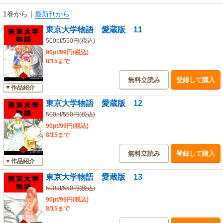
第209回 権威
第210回 社会
1巻から
｜
最新刊から
第211回 凡夫日本一
東京大学物語 愛蔵版 11
第212回 抱擁（ほうよう）
第213回 生活力
500pt/550円(税込)
第214回 立場
90pt/99円(税込)
第215回 虚偽
8/15まで
第216回 家庭教師
無料立読み
登録して購入
第217回 学校
作品紹介
第218回 孤立
第219回 童心
東京大学物語 愛蔵版 12
おまけ漫画「制作現場物語」
500pt/550円(税込)
90pt/99円(税込)
初出：ビッグコミックスピリッツ（小学館）1997年
8/15まで
無料立読み
登録して購入
作品紹介
東京大学物語 愛蔵版 13
500pt/550円(税込)
90pt/99円(税込)
8/15まで