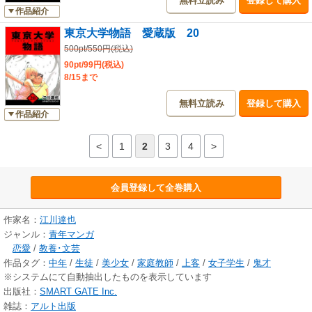
無料立読み
登録して購入
作品紹介
東京大学物語 愛蔵版 20
500pt/550円(税込)
90pt/99円(税込)
8/15まで
無料立読み
登録して購入
作品紹介
<
1
2
3
4
>
会員登録して全巻購入
作家名：
江川達也
ジャンル：
青年マンガ
恋愛
/
教養･文芸
作品タグ：
中年
/
生徒
/
美少女
/
家庭教師
/
上客
/
女子学生
/
鬼才
※システムにて自動抽出したものを表示しています
出版社：
SMART GATE Inc.
雑誌：
アルト出版