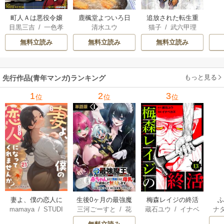
町人Ａは悪役令嬢
追放された転生重
鹿楓堂よついろ日
目黒三吉
/
一色孝
猫子
/
武六甲理
清水ユウ
をどうしても救い
騎士はゲーム知識
和
太郎
/
Parum
衣
/
じゃいあん
たい ～どぶと空
で無双する
無料立読み
無料立読み
無料立読み
と氷の姫君～
もっと見る
先行作品(青年マンガ)ランキング
1
2
3
位
位
位
妻よ、僕の恋人に
生後0ヶ月の最強魔
梅森レイジの終活
mamaya
/
STUDI
三河ごーすと
/
花
蔵石ユウ
/
イナベ
ナ
なってくれません
王 食べるだけ強
O ZOON
房雪
/
マップ
カズ
/
STUDIO ZO
核
か？
くなるチート能力