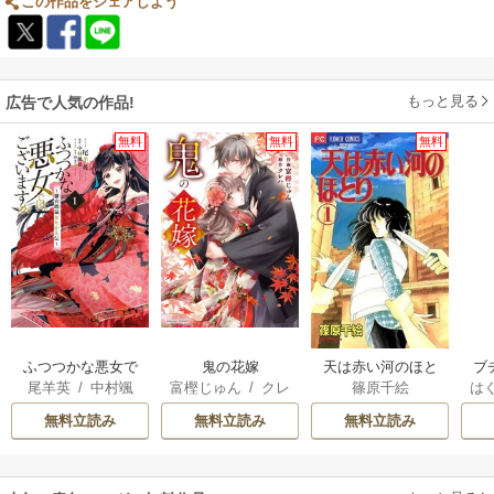
この作品をシェアしよう
もっと見る
広告で人気の作品!
無料
無料
無料
ふつつかな悪女で
鬼の花嫁
天は赤い河のほと
ブ
尾羊英
/
中村颯
富樫じゅん
/
クレ
篠原千絵
は
はございますが ～
り
復
希
/
ゆき哉
ハ
お
雛宮蝶鼠とりかえ
無料立読み
無料立読み
無料立読み
伝～