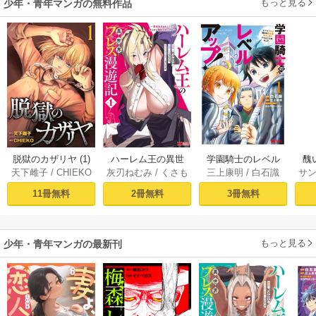
もっと見る
少年・青年マンガの無料作品
脱獄のカザリヤ (1)
ハーレム王の異世
学園騎士のレベル
醜
天下雌子
/
CHIEKO
灰刃ねむみ
/
くさも
三上康明
/
白石識
サ
界プレス漫遊記 ～
アップ！レベル100
同
ち
最強無双のおじさ
0超えの転生者、落
皇
11冊無料
2冊無料
3冊無料
んはあらゆる種族
ちこぼれクラスに
喪
を嫁にする～（コ
入学。そして、
ミック） 1巻
（コミック） ： 1
もっと見る
少年・青年マンガの最新刊