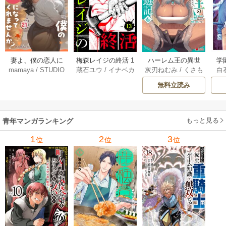
妻よ、僕の恋人に
梅森レイジの終活 1
ハーレム王の異世
学
mamaya
/
STUDIO
蔵石ユウ
/
イナベカ
灰刃ねむみ
/
くさも
白
なってくれません
3巻
界プレス漫遊記 ～
アッ
ZOON
ズ
/
STUDIO ZOON
ち
か？ 21巻
最強無双のおじさ
0
無料立読み
んはあらゆる種族
ち
を嫁にする～（コ
ミック） 6巻
（
もっと見る
青年マンガランキング
1
2
3
位
位
位