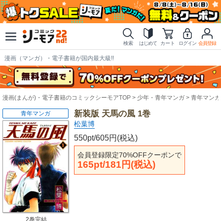
検索
はじめて
カート
ログイン
会員登録
漫画（マンガ）・電子書籍が国内最大級!!
漫画(まんが)・電子書籍のコミックシーモアTOP
少年・青年マンガ
青年マンガ
新装版 天馬の風 1巻
青年マンガ
松葉博
550pt/605円(税込)
会員登録限定70%OFFクーポンで
165pt/181円(税込)
2巻完結