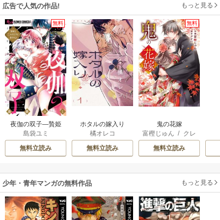
もっと見る
広告で人気の作品!
無料
無料
夜伽の双子―贄姫
ホタルの嫁入り
鬼の花嫁
島袋ユミ
橘オレコ
富樫じゅん
/
クレ
は二人の王子に愛
ハ
される―
無料立読み
無料立読み
無料立読み
もっと見る
少年・青年マンガの無料作品