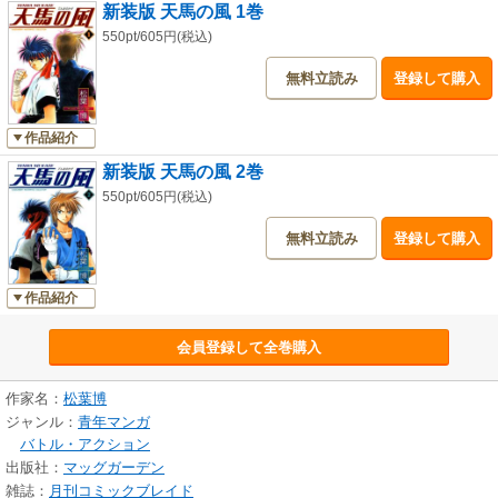
新装版 天馬の風 1巻
550pt/605円(税込)
無料立読み
登録して購入
作品紹介
新装版 天馬の風 2巻
550pt/605円(税込)
無料立読み
登録して購入
作品紹介
会員登録して全巻購入
作家名：
松葉博
ジャンル：
青年マンガ
バトル・アクション
出版社：
マッグガーデン
雑誌：
月刊コミックブレイド