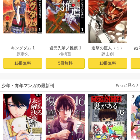
キングダム 1
岩元先輩ノ推薦 1
進撃の巨人（１）
ぬ
原泰久
椎橋寛
諫山創
16冊無料
5冊無料
10冊無料
もっと見る
少年・青年マンガの最新刊