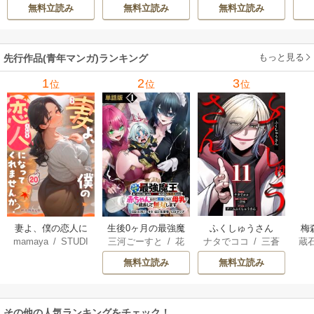
可也
ル／SBクリエイテ
Ａ
たので、外れスキ
フは不要と勇者パ
出
無料立読み
無料立読み
無料立読み
ィブ刊）
/
蚕堂j1
ル【テイム】を駆
ーティーを追い出
で
/
弓取葵
/
平石
使して最強を目指
された黒魔導士、
サ
六
/
ユウヒ
してみた
魔王軍の最高幹部
もっと見る
先行作品(青年マンガ)ランキング
に迎えられる～
1
2
3
位
位
位
妻よ、僕の恋人に
生後0ヶ月の最強魔
ふくしゅうさん
梅
mamaya
/
STUDI
三河ごーすと
/
花
ナタでココ
/
三蒼
蔵
なってくれません
王 食べるだけ強
O ZOON
房雪
/
マップ
核
/
チームふくし
カ
か？
くなるチート能力
無料立読み
無料立読み
ゅうさん
持ち転生者だけど
赤ちゃんなので英
雄たちの母乳で成
その他の人気ランキングをチェック！
長して無双します