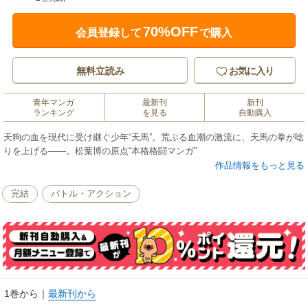
70%OFF
会員登録して
で購入
無料立読み
お気に入り
青年マンガ
最新刊
新刊
ランキング
を見る
自動購入
天狗の血を現代に受け継ぐ少年“天馬”。荒ぶる血潮の激流に、天馬の拳が唸
りを上げる――。松葉博の原点“本格格闘マンガ”
作品情報をもっと見る
完結
バトル・アクション
1巻から
｜
最新刊から