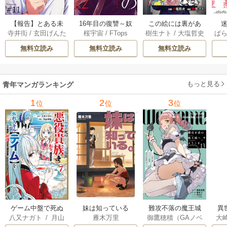
【報告】とある未
16年目の復讐～奴
この絵には裏があ
迷
寺井衒
/
玄田げんた
桜宇宙
/
FTops
樹生ナト
/
大塩哲史
ぱ
解決事件について 1
らを地獄に送るま
る 6巻
1巻
で 22巻
無料立読み
無料立読み
無料立読み
もっと見る
青年マンガランキング
1
2
3
位
位
位
ゲーム中盤で死ぬ
妹は知っている
難攻不落の魔王城
異
八又ナガト
/
月山
雁木万里
御鷹穂積（GAノベ
大
悪役貴族に転生し
へようこそ～デバ
は