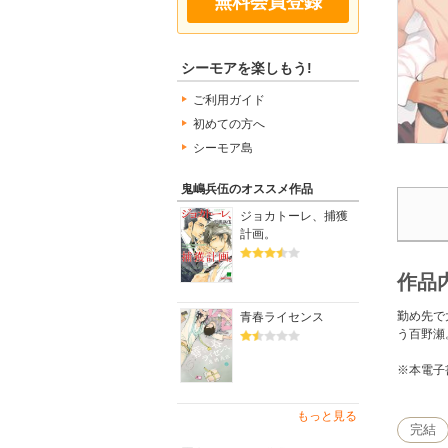
無料会員登録
シーモアを楽しもう!
ご利用ガイド
初めての方へ
シーモア島
鬼嶋兵伍のオススメ作品
ジョカトーレ、捕獲
計画。
作品
勤め先で
青春ライセンス
う百野瀬
※本電子
もっと見る
完結