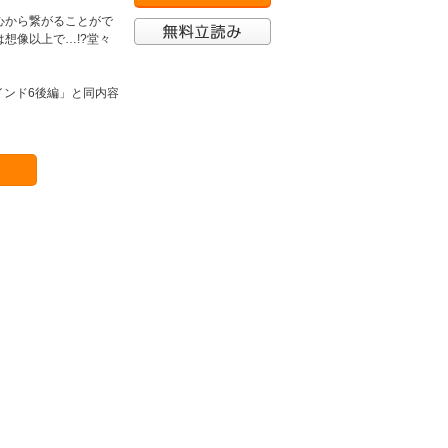
心から繋がることがで
想像以上で…!?堂々
インド6後編」と同内容