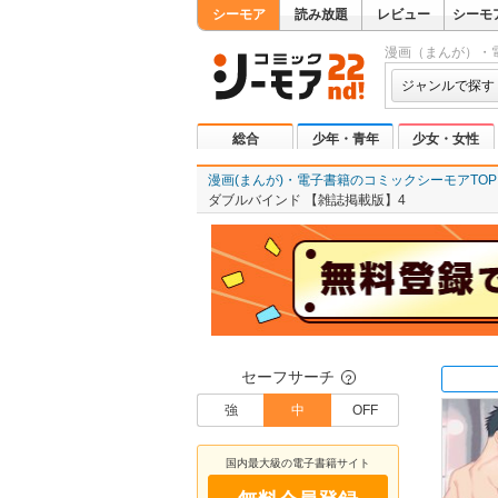
シーモア
読み放題
レビュー
シーモ
漫画（まんが）・
ジャンルで探す
総合
少年・青年
少女・女性
漫画(まんが)・電子書籍のコミックシーモアTOP
ダブルバインド 【雑誌掲載版】4
セーフサーチ
？
強
中
OFF
国内最大級の電子書籍サイト