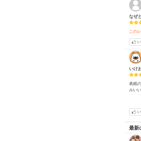
なぜ
この
い
いけ
表紙
ルい
い
最新