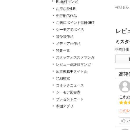
BL無料マンガ
作品をシ
お得なSALE
先行配信作品
ご来店ポイント毎日GET
シーモアでポイ活
レビ
賞受賞作品
ミスタ
メディア化作品
平均評価
特集一覧
スタッフオススメマンガ
レビュー高評価マンガ
広告掲載中タイトル
高評
詳細検索
コミックニュース
シーモア図書券
これ
プレゼントコード
本棚アプリ
この
い