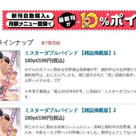
ラインナップ
全7巻完結
ミスターダブルバインド 【雑誌掲載版】1
180pt/198円(税込)
ホテルのカフェに勤める百野瀬は花婿修行中。婚約中なのを同僚た
婚約相手は…おじさん!?しかも、彼に提示された『良い花婿の条件
も即ハメさせる」で!?
※本電子書籍は「麗人2022年9月号」に収録の「ミスターダブルバ
す。
ミスターダブルバインド 【雑誌掲載版】2
180pt/198円(税込)
同じホテルに勤める名物コンシェルジュ・灰崎と婚約中の百野瀬。彼
ため、今夜も一人で即ハメの準備にいそしむ。期待なんてしてない