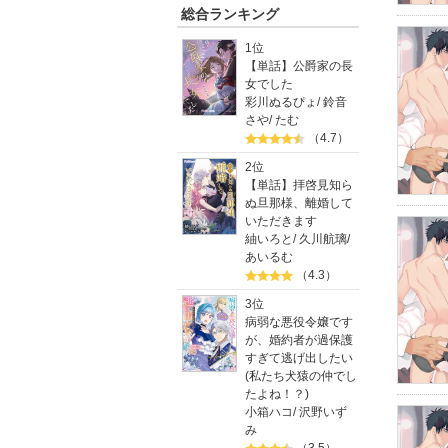
総合ランキング
1位
【単話】公爵家の長
女でした
彩川ぬるぴょ
/
鈴音
さや
/
たむ
（4.7）
2位
【単話】拝啓見知ら
ぬ旦那様、離婚して
いただきます
紬いろと
/
久川航璃
/
あいるむ
（4.3）
3位
病弱な悪役令嬢です
が、婚約者が過保護
すぎて逃げ出したい
(私たち犬猿の仲でし
たよね！？)
小箱ハコ
/
沢野いず
み