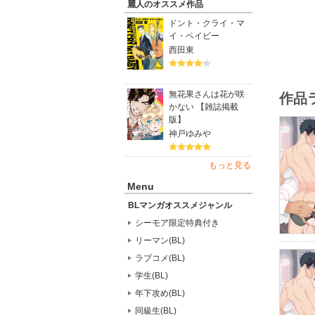
麗人のオススメ作品
ドント・クライ・マ
イ・ベイビー
西田東
無花果さんは花が咲
作品
かない 【雑誌掲載
版】
神戸ゆみや
もっと見る
Menu
BLマンガオススメジャンル
シーモア限定特典付き
リーマン(BL)
ラブコメ(BL)
学生(BL)
年下攻め(BL)
同級生(BL)