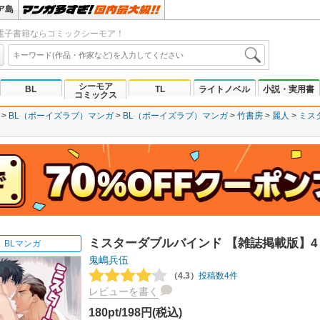
ア島
電子書籍ならコミックシーモア！
シーモア
BL
TL
ライトノベル
小説・実用書
コミックス
BL（ボーイズラブ）マンガ
BL（ボーイズラブ）マンガ
竹書房
麗人
ミス
ミスターダブルバインド 【雑誌掲載版】4
BLマンガ
鬼嶋兵伍
（4.3）
投稿数4件
レビューを書く
180pt/198円(税込)