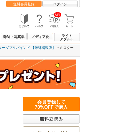
無料会員登録
ログイン
UP!
はじめて
ヘルプ
PT購入
カート
ライト
雑誌・写真集
メディア化
アダルト
ターダブルバインド 【雑誌掲載版】
ミスター
会員登録して
70%OFFで購入