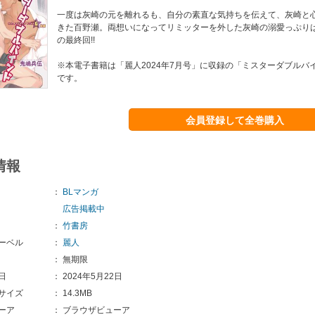
一度は灰崎の元を離れるも、自分の素直な気持ちを伝えて、灰崎と
きた百野瀬。両想いになってリミッターを外した灰崎の溺愛っぷりは
の最終回!!
※本電子書籍は「麗人2024年7月号」に収録の「ミスターダブルバ
です。
会員登録して全巻購入
情報
：
BLマンガ
広告掲載中
：
竹書房
ーベル
：
麗人
：
無期限
日
：
2024年5月22日
サイズ
：
14.3MB
ーア
：
ブラウザビューア