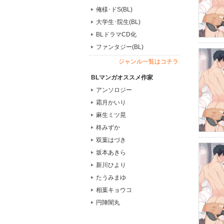
俺様･ドS(BL)
大学生･院生(BL)
BLドラマCD化
ファンタジー(BL)
ジャンル一覧はコチラ
BLマンガオススメ作家
アンソロジー
霜月かいり
麻生ミツ晃
柊みずか
双葉はづき
坂本あきら
新川ひより
たうみまゆ
相葉キョウコ
円陣闇丸