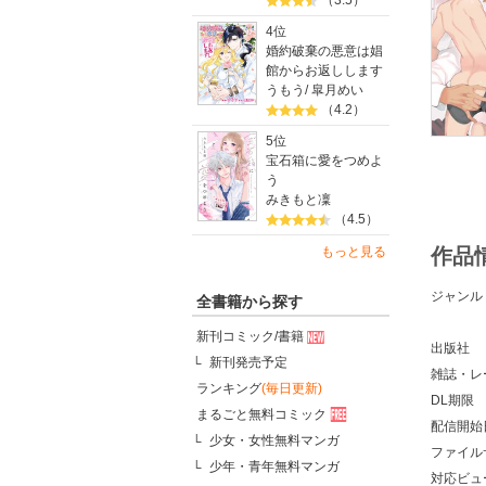
（3.5）
4位
婚約破棄の悪意は娼
館からお返しします
うもう
/
皐月めい
（4.2）
5位
宝石箱に愛をつめよ
う
みきもと凜
（4.5）
作品
もっと見る
ジャンル
全書籍から探す
新刊コミック/書籍
出版社
新刊発売予定
雑誌・レ
ランキング
(毎日更新)
DL期限
まるごと無料コミック
配信開始
少女・女性無料マンガ
ファイル
少年・青年無料マンガ
対応ビュ