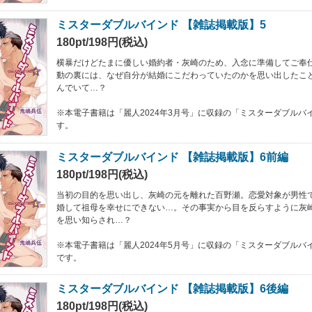
ミスターダブルバインド 【雑誌掲載版】5
180pt/198円(税込)
横暴だけどたまに優しい婚約者・灰崎のため、入念に準備してご奉
動の裏には、なぜ自分が結婚にこだわっていたのかを思い出したこと
んでいて…？
※本電子書籍は「麗人2024年3月号」に収録の「ミスターダブルバ
す。
ミスターダブルバインド 【雑誌掲載版】6前編
180pt/198円(税込)
当初の目的を思い出し、灰崎の元を離れた百野瀬。恋愛対象が男性
婚して祖母を幸せにできない…。その事実から目を反らすように灰
を思い知らされ…？
※本電子書籍は「麗人2024年5月号」に収録の「ミスターダブルバ
です。
ミスターダブルバインド 【雑誌掲載版】6後編
180pt/198円(税込)