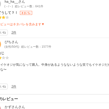
ha_ha__
さん
(－/－)
総レビュー数：641件
どうして？！
ネタバレ
レビューはネタバレを含みます▼
いね
2件
ぴち
さん
(女性/50代)
総レビュー数：1577件
おじ
のイケオジが気になって購入。中身があるようなないような笑でもイケオジだ
いな〜
いね
2件
のレビュー
かずさん
さん