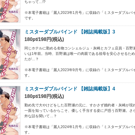
ちゃって…!?
※本電子書籍は「麗人2023年1月号」に収録の「ミスターダブルバイ
です。
ミスターダブルバインド 【雑誌掲載版】3
180pt/198円(税込)
同じホテルに勤める名物コンシェルジュ・灰崎とカフェ店員・百野
いは1年前。当時、百野瀬は唯一の肉親である祖母を安心させるた
たが…？
※本電子書籍は「麗人2023年9月号」に収録の「ミスターダブルバ
す。
ミスターダブルバインド 【雑誌掲載版】4
180pt/198円(税込)
勤め先で大やけどをした百野瀬の元に、すかさず婚約者・灰崎が現
一面を知っているからこそ、優しく手当する姿に戸惑う百野瀬。さ
外な話を聞いて…？
※本電子書籍は「麗人2024年1月号」に収録の「ミスターダブルバ
す。