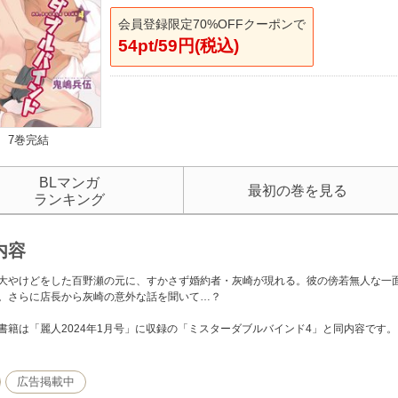
会員登録限定70%OFFクーポンで
54pt/59円(税込)
7巻完結
BLマンガ
最初の巻を見る
ランキング
内容
大やけどをした百野瀬の元に、すかさず婚約者・灰崎が現れる。彼の傍若無人な一
。さらに店長から灰崎の意外な話を聞いて…？
書籍は「麗人2024年1月号」に収録の「ミスターダブルバインド4」と同内容です。
広告掲載中