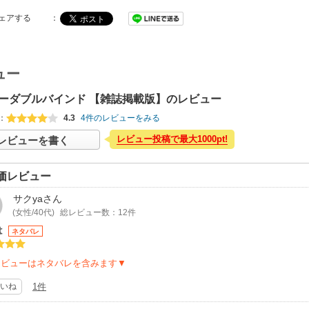
ェアする
：
ュー
ーダブルバインド 【雑誌掲載版】のレビュー
：
4.3
4件のレビューをみる
レビュー投稿で最大1000pt!
レビューを書く
価レビュー
サクya
さん
(女性/40代)
総レビュー数：12件
は
ネタバレ
レビューはネタバレを含みます▼
いね
1件