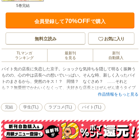
5巻完結
70%OFF
会員登録して
で購入
無料立読み
お気に入り
TLマンガ
最新刊
新刊
ランキング
を見る
自動購入
バイト先の店長に失恋した京子。ショックな気持ちを隠して明るく振舞う
ものの、心の中は店長への想いでいっぱい。そんな時、新しく入ったバイ
トのまさるから、突然のキス！？ 同情？ なぐさめ？ ……それと
も？？無愛想でかわいくなくって、大好きな店長とはぜんぜん違うタイプ
なのに、少しずつまさるに惹かれていく京子。彼の真意がわからないま
作品情報をもっと見る
ま、二人の距離は急速に近づいていくけれど……。※本作品はコミックス
版「大好き！」に収録されています。重複購入にご注意ください。
完結
学生(TL)
ラブコメ(TL)
バイト(TL)