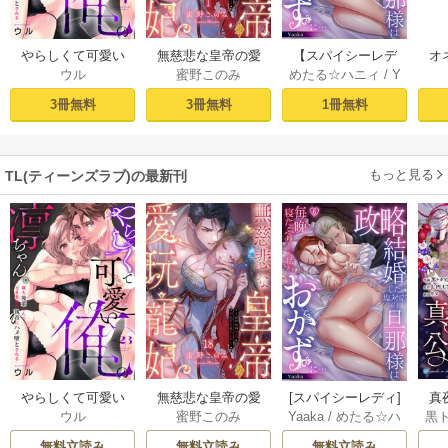
やらしくて可愛い
無慈悲な皇帝の愛
【スパイシーレデ
オ
ウル
蜜野このみ
めたる☆ハニィ
/
Y
俺の凛ちゃん。～
玩寵妃―おわらぬ
ィ】政略結婚した
毎
aaka
隣人後輩くんのイ
快楽、閨に響くは
塩対応の旦那様は
す
3冊無料
3冊無料
1冊無料
キすぎた執着にハ
乱れ声― 1巻
毎晩寝たふりをし
まけ
メ堕とされる～ 1巻
た私をおかずに…
(1)
もっと見る
TL(ティーンズラブ)の最新刊
やらしくて可愛い
無慈悲な皇帝の愛
[スパイシーレディ]
真
ウル
蜜野このみ
Yaaka
/
めたる☆ハ
黒
俺の凛ちゃん。～
玩寵妃―おわらぬ
政略結婚した塩対
は(
ニィ
隣人後輩くんのイ
快楽、閨に響くは
応の旦那様は毎晩
無料立読み
無料立読み
無料立読み