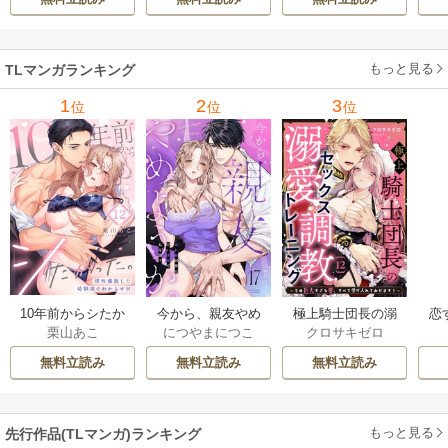
キすぎた執着にハ
乱れ声― 18巻
寝たふりをした私
メ堕とされる～ 23
をおかずに… 6巻
巻
もっと見る
TLマンガランキング
1
2
3
位
位
位
10年前からシたか
今から、親友やめ
極上騎士団長の溺
恋
栗山あこ
につやまにつこ
クロサキゼロ
った。～理性爆散
ようか。～腐れ縁
愛調教～その巨大
たち
した幼馴染のわか
同僚は甘い快楽で
すぎる愛、すべて
無料立読み
無料立読み
無料立読み
らせＨ
私を壊す～
受け入れてみせま
す！～
もっと見る
先行作品(TLマンガ)ランキング