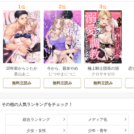
1
2
3
位
位
位
10年前からシたか
今から、親友やめ
極上騎士団長の溺
恋
栗山あこ
につやまにつこ
クロサキゼロ
った。～理性爆散
ようか。～腐れ縁
愛調教～その巨大
たち
した幼馴染のわか
同僚は甘い快楽で
すぎる愛、すべて
無料立読み
無料立読み
無料立読み
らせＨ
私を壊す～
受け入れてみせま
す！～
その他の人気ランキングをチェック！
総合ランキング
メディア化
少女・女性
少年・青年