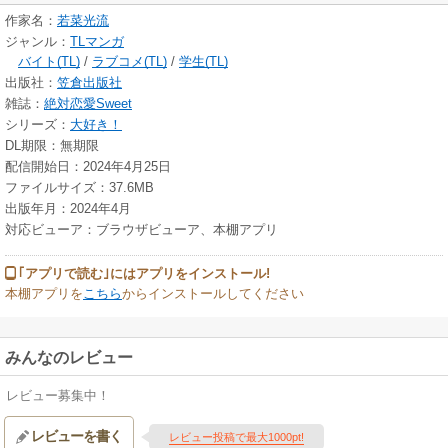
作家名：
若菜光流
ジャンル：
TLマンガ
バイト(TL)
/
ラブコメ(TL)
/
学生(TL)
出版社：
笠倉出版社
雑誌：
絶対恋愛Sweet
シリーズ：
大好き！
DL期限：無期限
配信開始日：2024年4月25日
ファイルサイズ：37.6MB
出版年月：2024年4月
対応ビューア：ブラウザビューア、本棚アプリ
｢アプリで読む｣にはアプリをインストール!
本棚アプリを
こちら
からインストールしてください
みんなのレビュー
レビュー募集中！
レビューを書く
レビュー投稿で最大1000pt!