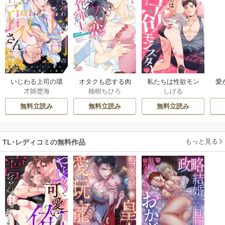
いじわる上司の環
オタクも恋する肉
私たちは性欲モン
愛
才師楚海
柚樹ちひろ
しげる
さん 憧れ上司のウ
食紳士【単行本】
スター
は
ラの顔は、私泣か
【電子限定特典
べ
無料立読み
無料立読み
無料立読み
せの飢えた暴君《Pi
付】
た
nkcherie》
ス
下
もっと見る
TL･レディコミの無料作品