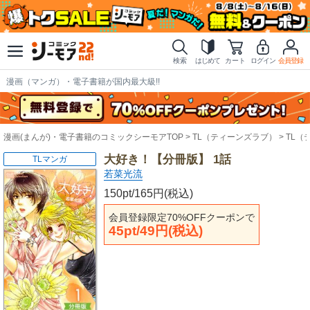
検索
はじめて
カート
ログイン
会員登録
漫画（マンガ）・電子書籍が国内最大級!!
漫画(まんが)・電子書籍のコミックシーモアTOP
TL（ティーンズラブ）
TL（
大好き！【分冊版】 1話
TLマンガ
若菜光流
150pt/165円(税込)
会員登録限定70%OFFクーポンで
45pt/49円(税込)