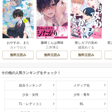
おやすみ、また
藤崎くんは興味
推しカプの攻め
君
カトウロカ
三井博士
綴屋めぐる
ね。ましろくん。
津々【コミックス
が、かわいすぎて
【電子限定漫画付
版】
困る
無料立読み
無料立読み
無料立読み
き】
その他の人気ランキングをチェック！
総合ランキング
メディア化
少女・女性
少年・青年
TL・レディコミ
BL