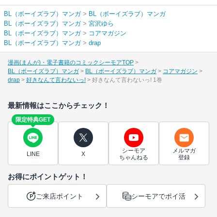
BL（ボーイズラブ）マンガ
>
BL（ボーイズラブ）マンガ
BL（ボーイズラブ）マンガ
>
宮沢ゆら
BL（ボーイズラブ）マンガ
>
コアマガジン
BL（ボーイズラブ）マンガ
>
drap
漫画(まんが)・電子書籍のコミックシーモアTOP
BL（ボーイズラブ）マンガ
BL（ボーイズラブ）マンガ
コアマガジン
drap
好きなんて言わないっ!
好きなんて言わないっ! 1巻
最新情報はここからチェック！
限定特典GET
シーモア
メルマガ
LINE
X
ちゃんねる
登録
お得にポイントゲット！
ご来店ポイント
シーモアでポイ活