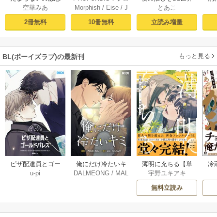
Morphish
/
Eise
/
J
空華みあ
とあこ
フンディス【タテ
なのか（１）【シ
から守りたい【シ
掛
aeyoung
ヨミ】1
ーモア限定特典付
ーモア限定特典付
ミ
10冊無料
2冊無料
立読み増量
き】
き電子単行本】 上
定
巻
もっと見る
BL(ボーイズラブ)の最新刊
薄明に充ちる【単
冷
ピザ配達員とゴー
俺にだけ冷たいキ
宇野ユキアキ
u-pi
DALMEONG
/
MAL
行本版】 5巻
ルドパレス【タテ
ミ【タテヨミ】 34
LINFLOWER
ヨミ】 104巻
巻
無料立読み