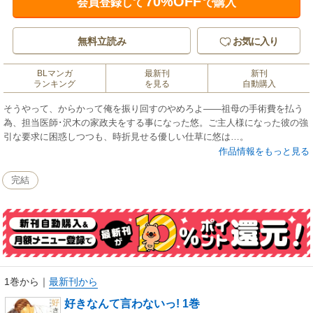
70%OFF
会員登録して
で購入
無料立読み
お気に入り
BLマンガ
最新刊
新刊
ランキング
を見る
自動購入
そうやって、からかって俺を振り回すのやめろよ――祖母の手術費を払う
為、担当医師･沢木の家政夫をする事になった悠。ご主人様になった彼の強
引な要求に困惑しつつも、時折見せる優しい仕草に悠は…。
作品情報をもっと見る
完結
1巻から
｜
最新刊から
好きなんて言わないっ! 1巻