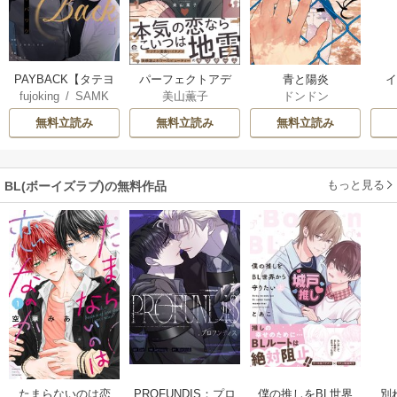
PAYBACK【タテヨ
パーフェクトアデ
青と陽炎
fujoking
/
SAMK
美山薫子
ドンドン
ミ】
ィクション
【
無料立読み
無料立読み
無料立読み
もっと見る
BL(ボーイズラブ)の無料作品
PROFUNDIS：プロ
たまらないのは恋
僕の推しをBL世界
別