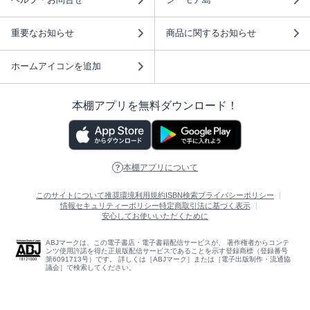
重要なお知らせ
商品に関するお知らせ
ホームアイコンを追加
本棚アプリを無料ダウンロード！
本棚アプリについて
このサイトについて
推奨環境
利用規約
ISBN検索
プライバシーポリシー
情報セキュリティーポリシー
特定商取引法に基づく表示
安心してお使いいただくために
ABJマークは、この電子書店・電子書籍配信サービスが、 著作権者からコンテ
ンツ使用許諾を得た正規版配信サービスであることを示す登録商標（登録番号
第6091713号）です。 詳しくは［ABJマーク］または［電子出版制作・流通協
議会］で検索してください。
(C)NTTソルマーレ