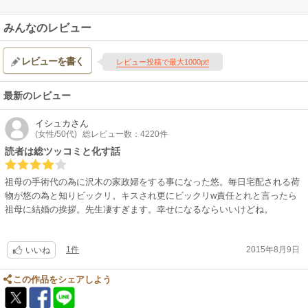
みんなのレビュー
レビューを書く
レビュー投稿で最大1000pt!
最新のレビュー
イシュカ
さん
(女性/50代)
総レビュー数：4220件
読者は総ツッコミと化す話
祖母の手術代の為に沢木の家政婦をする事になった悠。毎日宅配される荷
物が悠の為と知りビックリ。キスされ更にビックリw責任とれと言ったら
祖母に結婚の挨拶。先生凄すぎます。幸せになるならいいけどね。
1件
2015年8月9日
いいね
この作品をシェアしよう