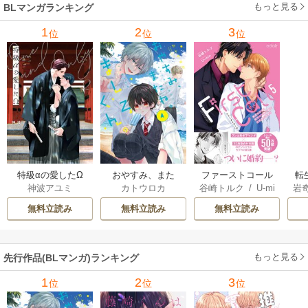
もっと見る
BLマンガランキング
1
2
3
位
位
位
特級αの愛したΩ
おやすみ、また
ファーストコール
転
神波アユミ
カトウロカ
谷崎トルク
/
U-mi
岩
ね。ましろくん。
～童貞外科医、年
な
n
【電子限定漫画付
下ヤクザの嫁にさ
王
無料立読み
無料立読み
無料立読み
き】
れそうです！～
し
【単行本版(シーモ
ア限定描き下ろし
もっと見る
先行作品(BLマンガ)ランキング
付き)】
1
2
3
位
位
位