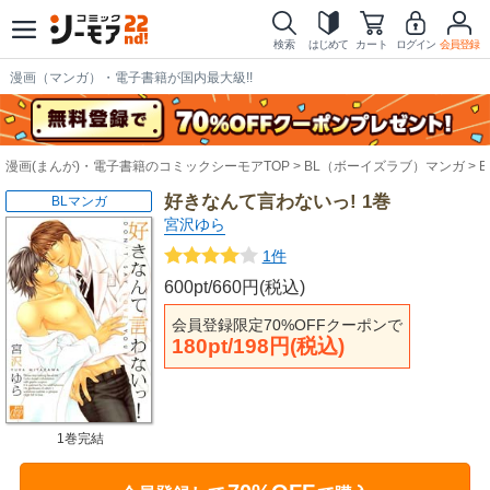
検索
はじめて
カート
ログイン
会員登録
漫画（マンガ）・電子書籍が国内最大級!!
漫画(まんが)・電子書籍のコミックシーモアTOP
BL（ボーイズラブ）マンガ
好きなんて言わないっ! 1巻
BLマンガ
宮沢ゆら
1件
600pt/660円(税込)
会員登録限定70%OFFクーポンで
180pt/198円(税込)
1巻完結