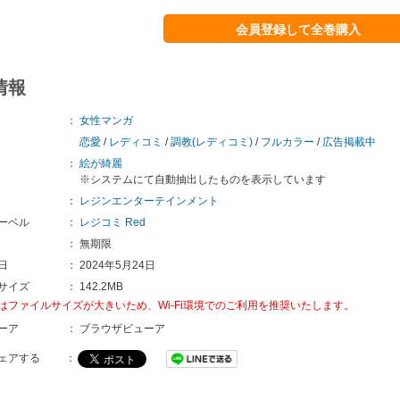
会員登録して全巻購入
情報
：
女性マンガ
恋愛
/
レディコミ
/
調教(レディコミ)
/
フルカラー
/
広告掲載中
：
絵が綺麗
※システムにて自動抽出したものを表示しています
：
レジンエンターテインメント
ーベル
：
レジコミ Red
：
無期限
日
：
2024年5月24日
サイズ
：
142.2MB
はファイルサイズが大きいため、Wi-Fi環境でのご利用を推奨いたします。
ーア
：
ブラウザビューア
ェアする
：