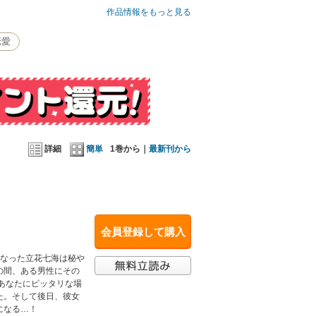
作品情報をもっと見る
恋愛
詳細
簡単
1巻から｜
最新刊から
会員登録して購入
になった立花七海は秘や
の間、ある男性にその
あなたにピッタリな場
た。そして後日、彼女
になる…！