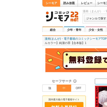
シーモア
読み放題
レビュー
シーモ
漫画（まんが）・
ジャンルで探す
総合
少年・青年
少女・女性
漫画(まんが)・電子書籍のコミックシーモアTOP
ルカラー】純潔の罪【合本版】1
セーフサーチ
？
強
中
OFF
国内最大級の電子書籍サイト