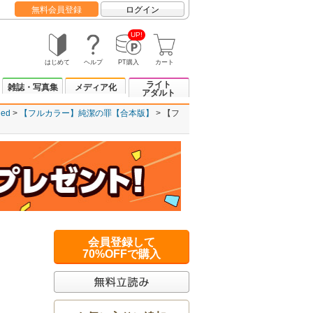
無料会員登録
ログイン
UP!
はじめて
ヘルプ
PT購入
カート
ライト
雑誌・写真集
メディア化
アダルト
ed
【フルカラー】純潔の罪【合本版】
【フ
会員登録して
70%OFFで購入