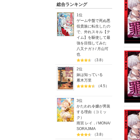
総合ランキング
1位
ゲーム中盤で死ぬ悪
役貴族に転生したの
で、外れスキル【テ
イム】を駆使して最
強を目指してみた
八又ナガト
/
月山可
也
（3.8）
2位
妹は知っている
雁木万里
（4.5）
3位
かたわれ令嬢が男装
する理由（コミッ
ク）
雨宮 レイ．
/
MONA
/
SORAJIMA
（3.8）