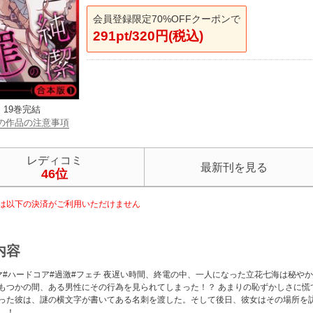
会員登録限定70%OFFクーポンで
291pt/320円(税込)
19巻完結
の作品の注意事項
レディコミ
最新刊を見る
46位
は以下の決済がご利用いただけません
内容
マ#ハードコア#過激#フェチ 夜遅い時間、終電の中、一人になった立花七海は秘や
もつかの間、ある男性にその行為を見られてしまった！？ あまりの恥ずかしさに慌
った彼は、謎の横文字が書いてある名刺を渡した。そして後日、彼女はその場所を
…！