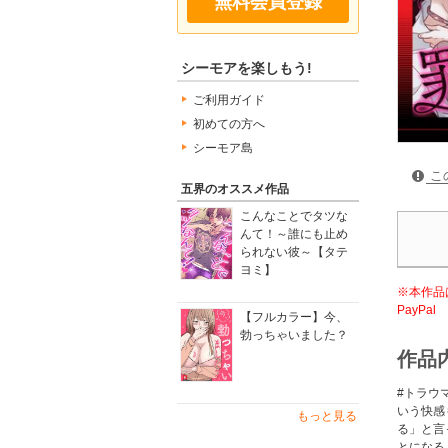
無料会員登録
シーモアを楽しもう!
ご利用ガイド
初めての方へ
シーモア島
こ
五界のオススメ作品
こんなことでタツな
んて！～誰にも止め
られない彼～【タテ
ヨミ】
※本作品
PayPal
【フルカラー】今、
勃っちゃいました？
作品
#トラウ
いう快感
もっと見る
る」と言
とになる