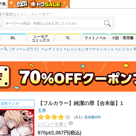
ア島
電子書籍ならコミックシーモア！
シーモア
BL
TL
ライトノベル
小説・実用書
コミックス
TL（ティーンズラブ）
レディコミ
レジンエンターテインメント
レジコミ R
【フルカラー】純潔の罪【合本版】1
女性マンガ
五界
（4.1）
投稿数8件
レビューを書く
970pt/1,067円(税込)