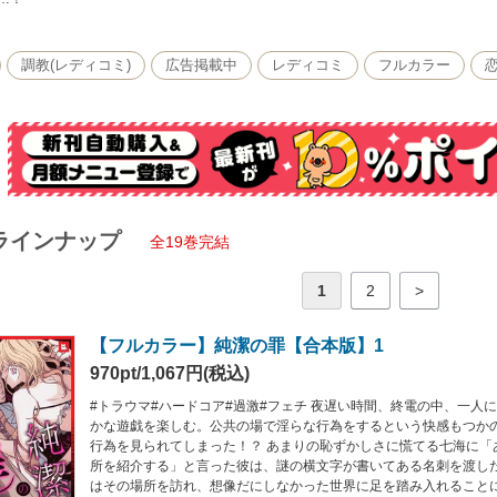
調教(レディコミ)
広告掲載中
レディコミ
フルカラー
ラインナップ
全19巻完結
1
2
>
【フルカラー】純潔の罪【合本版】1
970pt/1,067円(税込)
#トラウマ#ハードコア#過激#フェチ 夜遅い時間、終電の中、一人
かな遊戯を楽しむ。公共の場で淫らな行為をするという快感もつか
行為を見られてしまった！？ あまりの恥ずかしさに慌てる七海に「
所を紹介する」と言った彼は、謎の横文字が書いてある名刺を渡し
はその場所を訪れ、想像だにしなかった世界に足を踏み入れること