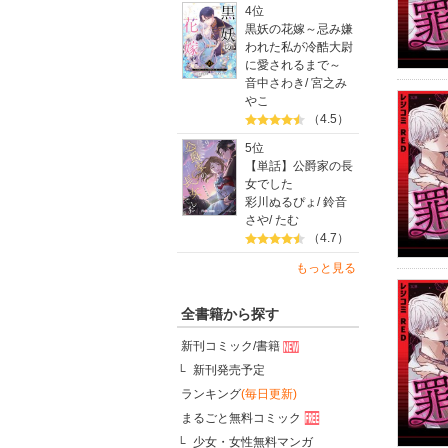
4位
黒妖の花嫁～忌み嫌
われた私が冷酷大尉
に愛されるまで～
音中さわき
/
宮之み
やこ
（4.5）
5位
【単話】公爵家の長
女でした
彩川ぬるぴょ
/
鈴音
さや
/
たむ
（4.7）
もっと見る
全書籍から探す
新刊コミック/書籍
新刊発売予定
ランキング
(毎日更新)
まるごと無料コミック
少女・女性無料マンガ