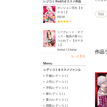
レジコミ Redのオススメ作品
ダンジョン写生【タ
テヨミ】
完結
REVA
シークレット・オフ
ィス～魅惑の香りに
つられて～【タテヨ
ミ】
leesul / 3 bang
作品
もっと見る
Menu
レディコミオススメジャンル
不倫(レディコミ)
上司(レディコミ)
浮気(レディコミ)
嫁(レディコミ)
愛人(レディコミ)
調教(レディコミ)