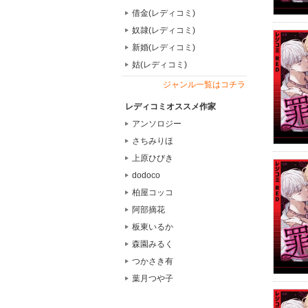
借金(レディコミ)
奴隷(レディコミ)
新婚(レディコミ)
姑(レディコミ)
ジャンル一覧はコチラ
レディコミオススメ作家
アンソロジー
さちみりほ
上原ひびき
dodoco
柏屋コッコ
阿部摘花
板東いるか
森園みるく
つかさき有
葉月つや子