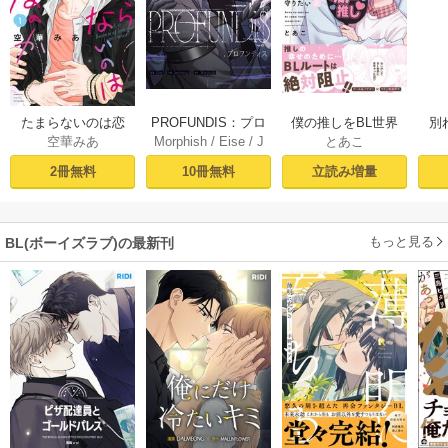
PROFUNDIS：プロ
たまらないのは恋
僕の推しをBL世界
別
Morphish
/
Eise
/
J
空華みあ
とあこ
フンディス【タテ
なのか（１）【シ
から守りたい【シ
掛
aeyoung
ヨミ】1
ーモア限定特典付
ーモア限定特典付
ミ
10冊無料
2冊無料
立読み増量
き】
き電子単行本】 上
定
巻
もっと見る
BL(ボーイズラブ)の最新刊