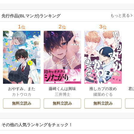
【単行本版(シーモ
ア限定描き下ろし
もっと見る
先行作品(BLマンガ)ランキング
付き)】
1
2
3
位
位
位
おやすみ、また
藤崎くんは興味
推しカプの攻め
君
カトウロカ
三井博士
綴屋めぐる
ね。ましろくん。
津々【コミックス
が、かわいすぎて
【電子限定漫画付
版】
困る
無料立読み
無料立読み
無料立読み
き】
その他の人気ランキングをチェック！