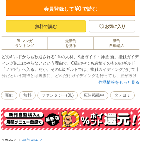
¥0
会員登録して
で読む
無料で読む
お気に入り
BLマンガ
最新刊
新刊
ランキング
を見る
自動購入
どのギルドからも歓迎される1％の人材、S級ガイド・神堂 新。接触ガイデ
ィング以上はやらないという理由で、C級の中でも怠惰そのもののギルド
「ノアピ」へ入る。だが、そのC級ギルドでは、接触ガイディングだけで十
分だという期待とは裏腹に、どれだけガイディングを行っても、底が抜け
たように足りない……。“……一体、どういうことなんだ?”
作品情報をもっと見る
完結
無料
ファンタジー(BL)
広告掲載中
タテヨミ
1巻から
｜
最新刊から