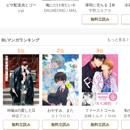
薄明に充ちる【単
冷
ピザ配達員とゴー
俺にだけ冷たいキ
宇野ユキアキ
u-pi
DALMEONG
/
MAL
行本版】 5巻
ルドパレス【タテ
ミ【タテヨミ】 34
LINFLOWER
ヨミ】 104巻
巻
無料立読み
もっと見る
BLマンガランキング
1
2
3
位
位
位
特級αの愛したΩ
おやすみ、また
ファーストコール
転
神波アユミ
カトウロカ
谷崎トルク
/
U-mi
岩
ね。ましろくん。
～童貞外科医、年
な
n
【電子限定漫画付
下ヤクザの嫁にさ
王
無料立読み
無料立読み
無料立読み
き】
れそうです！～
し