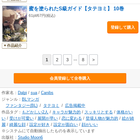
蜜を塗られたS級ガイド【タテヨミ】 10巻
61pt/67円(税込)
登録して購入
作品紹介
...
1
2
3
8
>
会員登録して全巻購入
作家名：
Dalpi
/
sua
/
Canibs
ジャンル：
BLマンガ
ファンタジー(BL)
/
タテヨミ
/
広告掲載中
作品タグ：
もどかしい2人
/
キャラが魅力的
/
スッキリとする
/
体格がい
い
/
受けが可愛い
/
展開が早い
/
恋に変わる
/
登場人物が魅力的
/
絵が綺
麗
/
綺麗な顔
/
設定が好き
/
設定が面白い
/
顔がいい
※システムにて自動抽出したものを表示しています
出版社：
Studio Moon6