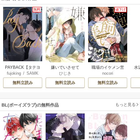
無料
値下げ
PAYBACK【タテヨ
嫌いでいさせて
職場のイケメン営
水
fujoking
/
SAMK
ひじき
nocori
ミ】
業は理想の飼い主
様【単行本版】
無料立読み
無料立読み
無料立読み
もっと見る
BL(ボーイズラブ)の無料作品