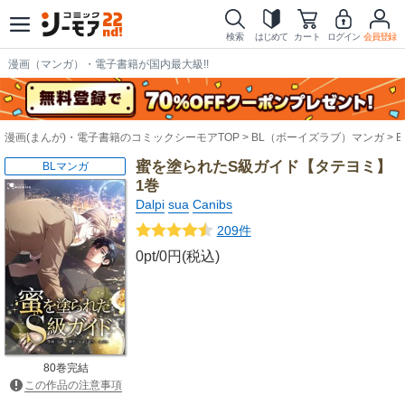
検索
はじめて
カート
ログイン
会員登録
漫画（マンガ）・電子書籍が国内最大級!!
漫画(まんが)・電子書籍のコミックシーモアTOP
BL（ボーイズラブ）マンガ
蜜を塗られたS級ガイド【タテヨミ】
BLマンガ
1巻
Dalpi
sua
Canibs
209件
0pt/0円(税込)
80巻完結
この作品の注意事項