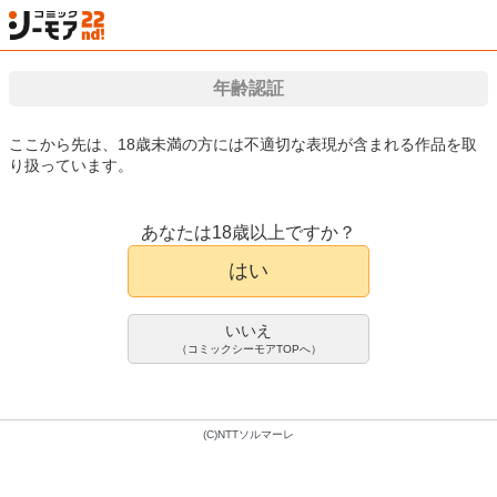
検索
はじめて
カート
ログイン
会員登録
漫画（マンガ）・電子書籍が国内最大級!!
年齢認証
ここから先は、18歳未満の方には不適切な表現が含まれる作品を取
り扱っています。
漫画(まんが)・電子書籍のコミックシーモアTOP
アダルト
アダルトマンガ
渋
グループホーム・マゾへようこそ～
アダルトマンガ
更生施設で24時間徹底射精管理～
あなたは18歳以上ですか？
（5）
はい
右の人みつる
9件
いいえ
300pt/330円(税込)
（コミックシーモアTOPへ）
会員登録限定70%OFFクーポンで
90pt/99円(税込)
(C)NTTソルマーレ
9巻完結