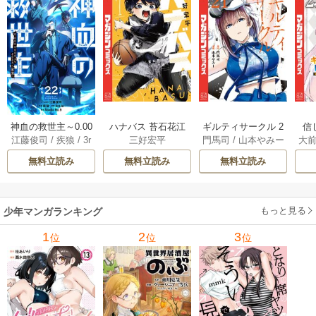
神血の救世主～0.00
ハナバス 苔石花江
ギルティサークル 2
信
江藤俊司
/
疾狼
/
3r
三好宏平
門馬司
/
山本やみー
大
000001％を引き当
のバスケ論 7巻
1巻
に
d Ie
/
Studio No.9
て最強へ～【電子
で
無料立読み
無料立読み
無料立読み
書籍特典付】 22巻
ギ
ャ
の
もっと見る
少年マンガランキング
れ
メ
1
2
3
位
位
位
ぁ