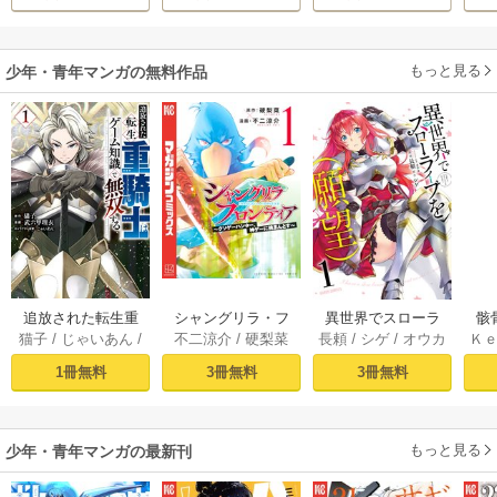
ま
も
想
もっと見る
少年・青年マンガの無料作品
追放された転生重
シャングリラ・フ
異世界でスローラ
骸
猫子
/
じゃいあん
/
不二涼介
/
硬梨菜
長頼
/
シゲ
/
オウカ
Ｋ
騎士はゲーム知識
ロンティア（１）
イフを（願望） 1
異
武六甲理衣
で無双する（１）
～クソゲーハン
1冊無料
3冊無料
3冊無料
ター、神ゲーに挑
まんとす～
もっと見る
少年・青年マンガの最新刊