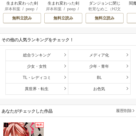
生まれ変わった剣
生まれ変わった剣
ダンジョンに閉じ
閻魔
岸本和葉
/
peep
/
岸本和葉
/
peep
/
乾茸なめこ（HJ文
聖、剣士が冷遇さ
聖、剣士が冷遇さ
込められて25年。
染野静也
/
桑島黎
染野静也
/
桑島黎
庫／ホビージャパ
れる魔術至上主義
れる魔術至上主義
救出されたときに
無料立読み
無料立読み
無料立読み
音
/
taskey STUDI
音
/
taskey STUDI
ン刊）
/
御手洗太
の学園で無双する
の学園で無双する
は立派な不審者に
O
O
陽
/
芝
【単行本版】
なっていた【分冊
版】
その他の人気ランキングをチェック！
総合ランキング
メディア化
少女・女性
少年・青年
TL・レディコミ
BL
異世界・転生
お色気
履歴削除
あなたがチェックした作品
無料