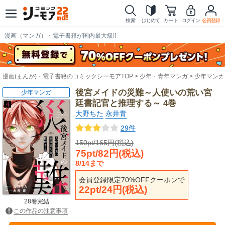
検索
はじめて
カート
ログイン
会員登録
漫画（マンガ）・電子書籍が国内最大級!!
漫画(まんが)・電子書籍のコミックシーモアTOP
少年・青年マンガ
少年マンガ
後宮メイドの災難～人使いの荒い宮
少年マンガ
廷書記官と推理する～ 4巻
大野ちた
永井青
29件
150pt/165円(税込)
75pt/82円(税込)
8/14まで
会員登録限定70%OFFクーポンで
22pt/24円(税込)
28巻完結
この作品の注意事項