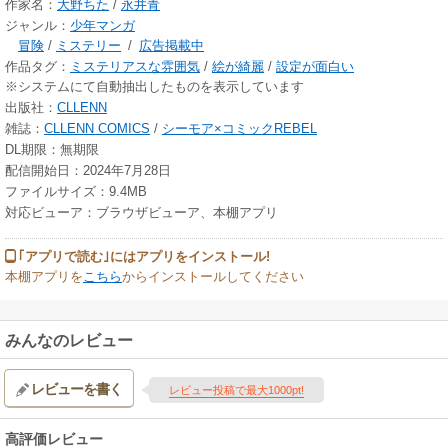
作家名：
大野ちた
/
永井青
ジャンル：
少年マンガ
冒険
/
ミステリー
/
広告掲載中
作品タグ：
ミステリアスな雰囲気
/
絵が綺麗
/
設定が面白い
※システムにて自動抽出したものを表示しています
出版社：
CLLENN
雑誌：
CLLENN COMICS
/
シーモア×コミックREBEL
DL期限：無期限
配信開始日：2024年7月28日
ファイルサイズ：9.4MB
対応ビューア：ブラウザビューア、本棚アプリ
｢アプリで読む｣にはアプリをインストール!
本棚アプリを
こちら
からインストールしてください
みんなのレビュー
レビューを書く
レビュー投稿で最大1000pt!
高評価レビュー