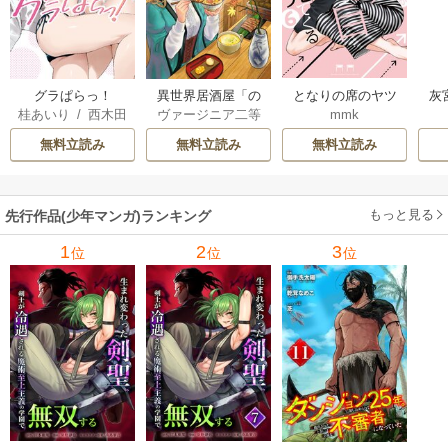
グラぱらっ！
異世界居酒屋「の
となりの席のヤツ
灰
桂あいり
/
西木田
ヴァージニア二等
mmk
ぶ」
がそういう目で見
景志
兵
/
蝉川夏哉
/
転
てくる
無料立読み
無料立読み
無料立読み
もっと見る
先行作品(少年マンガ)ランキング
1
2
3
位
位
位