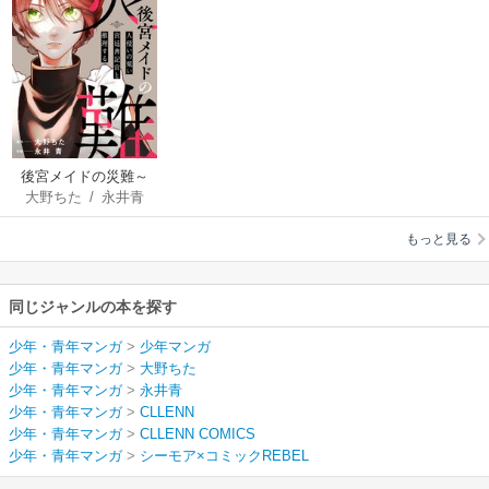
後宮メイドの災難～
大野ちた
/
永井青
人使いの荒い宮廷書
記官と推理する～
もっと見る
同じジャンルの本を探す
少年・青年マンガ
>
少年マンガ
少年・青年マンガ
>
大野ちた
少年・青年マンガ
>
永井青
少年・青年マンガ
>
CLLENN
少年・青年マンガ
>
CLLENN COMICS
少年・青年マンガ
>
シーモア×コミックREBEL