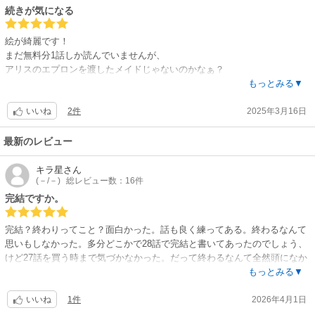
続きが気になる
絵が綺麗です！
まだ無料分1話しか読んでいませんが、
アリスのエプロンを渡したメイドじゃないのかなぁ？
でも重さで気がつくかなぁ？
もっとみる▼
続きが気になります！
2件
2025年3月16日
いいね
最新のレビュー
キラ星
さん
(－/－)
総レビュー数：16件
完結ですか。
完結？終わりってこと？面白かった。話も良く練ってある。終わるなんて
思いもしなかった。多分どこかで28話で完結と書いてあったのでしょう、
けど27話を買う時まで気づかなかった。だって終わるなんて全然頭になか
ったから。絵も綺麗というのではなく、“確か”な絵と思わせて好きだっ
もっとみる▼
た。話とモノクロームが合ってミステリアスな雰囲気を醸すこの絵好きだ
1件
2026年4月1日
った。ちょっとグロいのは苦手だが。話も面白かった。原理主義者なんて
いいね
どう発想しどう結びつけた？アリスとエドワードのシリーズで欲しいな。