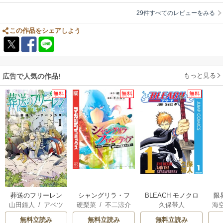
転生の件もイマイチ分かってない。私にはまだまだ読み直しが必要だ、楽
29件すべてのレビューをみる
しいことだ(^ー^)
この作品をシェアしよう
もっと見る
広告で人気の作品!
無料
無料
無料
葬送のフリーレン
シャングリラ・フ
BLEACH モノクロ
限
山田鐘人
/
アベツ
硬梨菜
/
不二涼介
久保帯人
海
ロンティア
版
た
カサ
で“
無料立読み
無料立読み
無料立読み