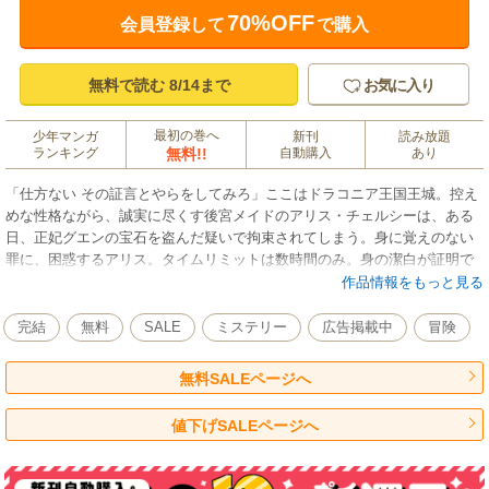
70%OFF
会員登録して
で購入
無料で読む 8/14まで
お気に入り
最初の巻へ
少年マンガ
新刊
読み放題
ランキング
無料!!
自動購入
あり
「仕方ない その証言とやらをしてみろ」ここはドラコニア王国王城。控え
めな性格ながら、誠実に尽くす後宮メイドのアリス・チェルシーは、ある
日、正妃グエンの宝石を盗んだ疑いで拘束されてしまう。身に覚えのない
罪に、困惑するアリス。タイムリミットは数時間のみ。身の潔白が証明で
きなければ、すぐさま処刑されてしまう絶対絶命のピンチの中、突如、謎
作品情報をもっと見る
の記憶がよみがえる！それは彼女が転生する前の、かつて女刑事だった頃
の記憶…。刑事時代の捜査力を活かし、自らに濡れ衣を着せた犯人を見つ
完結
無料
SALE
ミステリー
広告掲載中
冒険
けるため、彼女は真相の糸をたぐり始める。――さあ、無実の証明をはじ
めよう。
無料SALEページへ
値下げSALEページへ