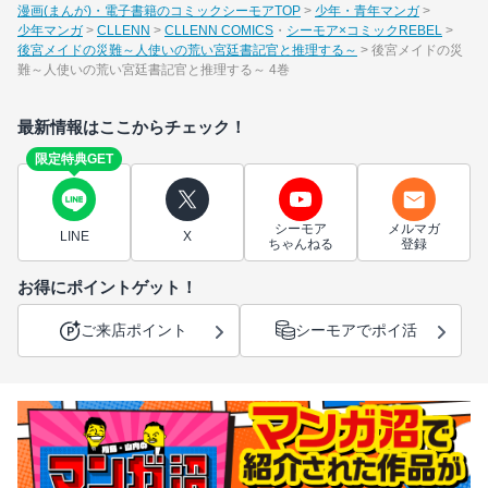
漫画(まんが)・電子書籍のコミックシーモアTOP
少年・青年マンガ
少年マンガ
CLLENN
CLLENN COMICS
シーモア×コミックREBEL
後宮メイドの災難～人使いの荒い宮廷書記官と推理する～
後宮メイドの災
難～人使いの荒い宮廷書記官と推理する～ 4巻
最新情報はここからチェック！
限定特典GET
シーモア
メルマガ
LINE
X
ちゃんねる
登録
お得にポイントゲット！
ご来店ポイント
シーモアでポイ活