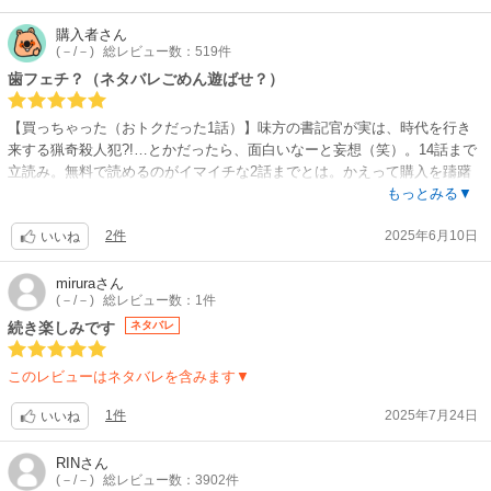
購入者
さん
(－/－)
総レビュー数：519件
歯フェチ？（ネタバレごめん遊ばせ？）
【買っちゃった（おトクだった1話）】味方の書記官が実は、時代を行き
来する猟奇殺人犯?!…とかだったら、面白いなーと妄想（笑）。14話まで
立読み。無料で読めるのがイマイチな2話までとは。かえって購入を躊躇
させるのでは？（こらこら）。
もっとみる▼
表紙の絵がキレイなのと、元女刑事がメイドに転生、という異色ストーリ
2件
2025年6月10日
ーに興味津々。ところが、仮にも第二夫人…それも第一王子のご生母！の
いいね
側仕えメイドなのに、オドオドし過ぎ、仕事もポンコツ過ぎ、何より前髪
が鬱陶し過ぎヾ(≧∀≦*)ﾉ〃。
mirura
さん
(－/－)
総レビュー数：1件
洗い立てのエプロンに、あんな宝石入りの箱が入っていることに気がつか
ないなんて。あり得なくなーい？エプロンを渡された時、着けた時、ポケ
続き楽しみです
ネタバレ
ットにハンカチを入れた時…気がつくチャンスはいくらでもあったはず。
それなのになぜか、主人の第二夫人と書記官である王弟が彼女の人柄を買
このレビューはネタバレを含みます▼
っている様子なのが、腑に落ちない。何ゆえ？早く理由を知りたいぃっ！
作品紹介も不親切。しかーし、3話から急に別人のように…ま、別人だろ
1件
2025年7月24日
いいね
うケド、キビキビし出す。ただね、グロいんだよねー。なぜか歯を強調気
味の画風が伏線？だったかー。私はコメディタッチのホラーが好きなのよ
RIN
さん
ー。ご用心を。
(－/－)
総レビュー数：3902件