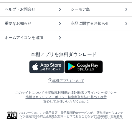
ヘルプ・お問合せ
シーモア島
重要なお知らせ
商品に関するお知らせ
ホームアイコンを追加
本棚アプリを無料ダウンロード！
本棚アプリについて
このサイトについて
推奨環境
利用規約
ISBN検索
プライバシーポリシー
情報セキュリティーポリシー
特定商取引法に基づく表示
安心してお使いいただくために
ABJマークは、この電子書店・電子書籍配信サービスが、 著作権者からコンテ
ンツ使用許諾を得た正規版配信サービスであることを示す登録商標（登録番号
第6091713号）です。 詳しくは［ABJマーク］または［電子出版制作・流通協
議会］で検索してください。