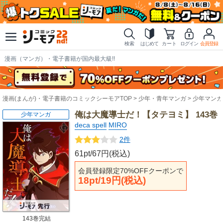
検索
はじめて
カート
ログイン
会員登録
漫画（マンガ）・電子書籍が国内最大級!!
漫画(まんが)・電子書籍のコミックシーモアTOP
少年・青年マンガ
少年マンガ
俺は大魔導士だ！【タテヨミ】 143巻
少年マンガ
deca spell
MIRO
2件
61pt/67円(税込)
会員登録限定70%OFFクーポンで
18pt/19円(税込)
143巻完結