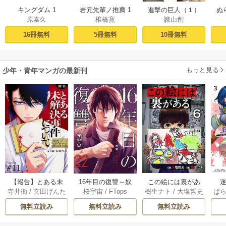
キングダム 1
岩元先輩ノ推薦 1
進撃の巨人（１）
ぬ
原泰久
椎橋寛
諫山創
16冊無料
5冊無料
10冊無料
もっと見る
少年・青年マンガの最新刊
【報告】とある未
16年目の復讐～奴
この絵には裏があ
迷
寺井衒
/
玄田げんた
桜宇宙
/
FTops
樹生ナト
/
大塩哲史
ぱ
解決事件について 1
らを地獄に送るま
る 6巻
1巻
で 22巻
無料立読み
無料立読み
無料立読み