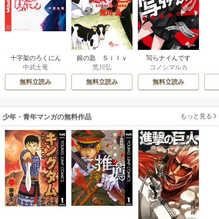
十字架のろくにん
銀の匙 Ｓｉｌｖ
写らナイんです
中武士竜
荒川弘
コノシマルカ
ｅｒ Ｓｐｏｏｎ
無料立読み
無料立読み
無料立読み
もっと見る
少年・青年マンガの無料作品