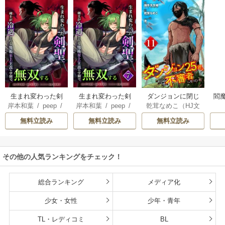
生まれ変わった剣
生まれ変わった剣
ダンジョンに閉じ
閻魔
岸本和葉
/
peep
/
岸本和葉
/
peep
/
乾茸なめこ（HJ文
聖、剣士が冷遇さ
聖、剣士が冷遇さ
込められて25年。
染野静也
/
桑島黎
染野静也
/
桑島黎
庫／ホビージャパ
れる魔術至上主義
れる魔術至上主義
救出されたときに
無料立読み
無料立読み
無料立読み
音
/
taskey STUDI
音
/
taskey STUDI
ン刊）
/
御手洗太
の学園で無双する
の学園で無双する
は立派な不審者に
O
O
陽
/
芝
【単行本版】
なっていた【分冊
版】
その他の人気ランキングをチェック！
総合ランキング
メディア化
少女・女性
少年・青年
TL・レディコミ
BL