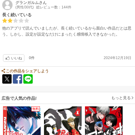
グランガルム
さん
(男性/30代)
総レビュー数：144件
長く続いている
他のアプリで読んでいましたが、長く続いているから面白い作品だとは思
う。しかし、設定が設定なだけにまったく感情移入できなかった。
0件
2024年12月19日
いいね
この作品をシェアしよう
もっと見る
広告で人気の作品!
無料