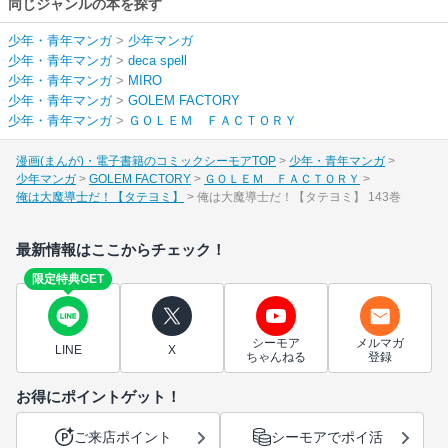
同じジャンルの本を探す
少年・青年マンガ
>
少年マンガ
少年・青年マンガ
>
deca spell
少年・青年マンガ
>
MIRO
少年・青年マンガ
>
GOLEM FACTORY
少年・青年マンガ
>
ＧＯＬＥＭ ＦＡＣＴＯＲＹ
漫画(まんが)・電子書籍のコミックシーモアTOP
少年・青年マンガ
少年マンガ
GOLEM FACTORY
ＧＯＬＥＭ ＦＡＣＴＯＲＹ
俺は大魔導士だ！【タテヨミ】
俺は大魔導士だ！【タテヨミ】 143巻
最新情報はここからチェック！
限定特典GET
シーモア
メルマガ
LINE
X
ちゃんねる
登録
お得にポイントゲット！
ご来店ポイント
シーモアでポイ活