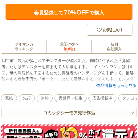
70%OFF
会員登録して
で購入
お気に入り
最初の巻へ
少年マンガ
新刊
ランキング
無料!!
自動購入
10年前、次元が捻じれてモンスターが溢れ出た。同時に生まれた『覚醒
者』たちはモンスターを捕まえて大活躍をする。「イ・ソンフン」は月4
回、母の病院代を工面するために覚醒者のハンティングを手伝って、後処
理をする危険千万の『ポーター』として活動をする。そんな中、モンスタ
ーに大怪我を負った彼に前世の記憶が戻ってくる…「ん？俺死んだの
作品情報をもっと見る
か？」「俺、前世に大魔導士のクラトゥラスだったじゃん！！」前世の記
憶を持ったソンフンのパワハラ魔法が始まる！
完結
先行
無料
異世界・転生
広告掲載中
タテヨ
コミックシーモア先行作品