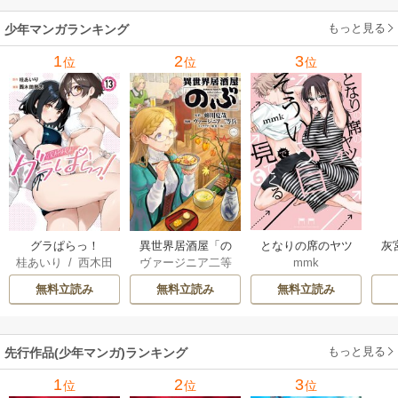
もっと見る
少年マンガランキング
1
2
3
位
位
位
グラぱらっ！
異世界居酒屋「の
となりの席のヤツ
灰
桂あいり
/
西木田
ヴァージニア二等
mmk
ぶ」
がそういう目で見
景志
兵
/
蝉川夏哉
/
転
てくる
無料立読み
無料立読み
無料立読み
もっと見る
先行作品(少年マンガ)ランキング
1
2
3
位
位
位