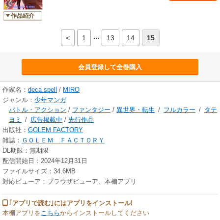
作品紹介
...
<
1
13
14
15
会員登録して全巻購入
作家名：
deca spell
/
MIRO
ジャンル：
少年マンガ
バトル・アクション
/
ファンタジー
/
異世界・転生
/
フルカラー
/
タテ
ヨミ
/
広告掲載中
/
先行作品
出版社：
GOLEM FACTORY
雑誌：
ＧＯＬＥＭ ＦＡＣＴＯＲＹ
DL期限：無期限
配信開始日：2024年12月31日
ファイルサイズ：34.6MB
対応ビューア：ブラウザビューア、本棚アプリ
｢アプリで読む｣にはアプリをインストール!
本棚アプリを
こちら
からインストールしてください