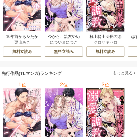
10年前からシたか
今から、親友やめ
極上騎士団長の溺
恋
栗山あこ
につやまにつこ
クロサキゼロ
った。～理性爆散
ようか。～腐れ縁
愛調教～その巨大
たち
した幼馴染のわか
同僚は甘い快楽で
すぎる愛、すべて
無料立読み
無料立読み
無料立読み
らせＨ
私を壊す～
受け入れてみせま
す！～
もっと見る
先行作品(TLマンガ)ランキング
1
2
3
位
位
位