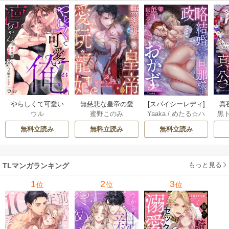
やらしくて可愛い
無慈悲な皇帝の愛
[スパイシーレディ]
真
ウル
蜜野このみ
Yaaka
/
めたる☆ハ
黒
俺の凛ちゃん。～
玩寵妃―おわらぬ
政略結婚した塩対
は(
ニィ
隣人後輩くんのイ
快楽、閨に響くは
応の旦那様は毎晩
無料立読み
無料立読み
無料立読み
キすぎた執着にハ
乱れ声― 18巻
寝たふりをした私
メ堕とされる～ 23
をおかずに… 6巻
巻
もっと見る
TLマンガランキング
1
2
3
位
位
位