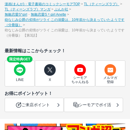
漫画(まんが)・電子書籍のコミックシーモアTOP
TL（ティーンズラブ）
TL（ティーンズラブ）マンガ
ぶんか社
無敵恋愛S*girl
無敵恋愛S＊girl Anette
幼なじみ公爵の劣情がツライ この溺愛は、10年前から決まっていたようです
（分冊版）
幼なじみ公爵の劣情がツライ この溺愛は、10年前から決まっていたようです
（分冊版） 【第3話】
最新情報はここからチェック！
限定特典GET
シーモア
メルマガ
LINE
X
ちゃんねる
登録
お得にポイントゲット！
ご来店ポイント
シーモアでポイ活