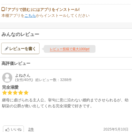
｢アプリで読む｣にはアプリをインストール!
本棚アプリを
こちら
からインストールしてください
みんなのレビュー
レビューを書く
レビュー投稿で最大1000pt!
高評価レビュー
よね
さん
(女性/40代)
総レビュー数：3288件
完全溺愛
継母に虐げられる主人公。挙句に意に沿わない婚約までさせられるが、幼
馴染の公爵が救い出してくれる完全溺愛で好きです。
2件
2025年5月10日
いいね