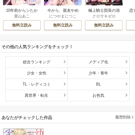
10年前からシたか
今から、親友やめ
極上騎士団長の溺
恋
栗山あこ
につやまにつこ
クロサキゼロ
った。～理性爆散
ようか。～腐れ縁
愛調教～その巨大
たち
した幼馴染のわか
同僚は甘い快楽で
すぎる愛、すべて
無料立読み
無料立読み
無料立読み
らせＨ
私を壊す～
受け入れてみせま
す！～
その他の人気ランキングをチェック！
総合ランキング
メディア化
少女・女性
少年・青年
TL・レディコミ
BL
異世界・転生
お色気
履歴削除
あなたがチェックした作品