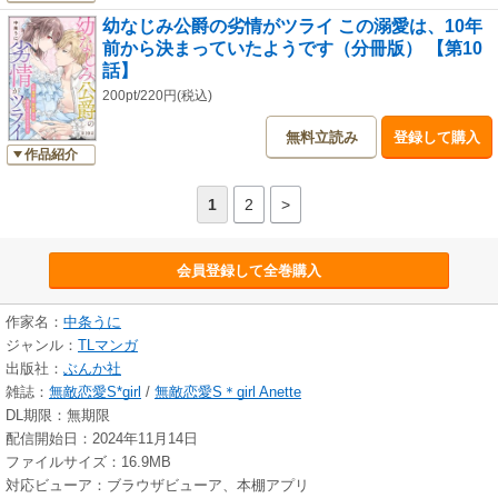
幼なじみ公爵の劣情がツライ この溺愛は、10年
前から決まっていたようです（分冊版） 【第10
話】
200pt/220円(税込)
無料立読み
登録して購入
作品紹介
1
2
>
会員登録して全巻購入
作家名：
中条うに
ジャンル：
TLマンガ
出版社：
ぶんか社
雑誌：
無敵恋愛S*girl
/
無敵恋愛S＊girl Anette
DL期限：無期限
配信開始日：2024年11月14日
ファイルサイズ：16.9MB
対応ビューア：ブラウザビューア、本棚アプリ