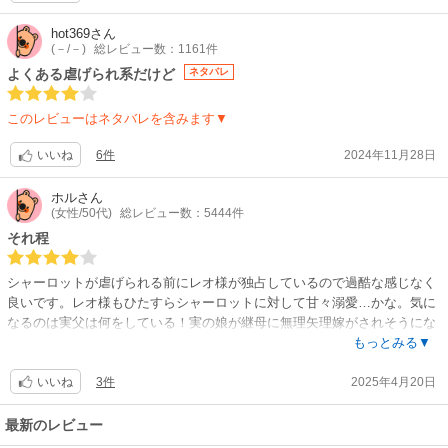
hot369
さん
(－/－)
総レビュー数：1161件
よくある虐げられ系だけど
ネタバレ
このレビューはネタバレを含みます▼
6件
2024年11月28日
いいね
ホル
さん
(女性/50代)
総レビュー数：5444件
それ程
シャーロットが虐げられる前にレオ様が独占しているので過酷な感じなく
良いです。レオ様もひたすらシャーロットに対して甘々溺愛…かな。気に
なるのは実父は何をしている！実の娘が継母に無理矢理嫁がされそうにな
っているのに…。続きはレオ様の溺愛が加速するのかしら…
もっとみる▼
3件
2025年4月20日
いいね
最新のレビュー