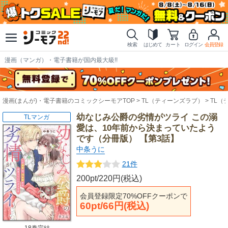
検索
はじめて
カート
ログイン
会員登録
漫画（マンガ）・電子書籍が国内最大級!!
漫画(まんが)・電子書籍のコミックシーモアTOP
TL（ティーンズラブ）
TL（
幼なじみ公爵の劣情がツライ この溺
TLマンガ
愛は、10年前から決まっていたよう
です（分冊版） 【第3話】
中条うに
21件
200pt/220円(税込)
会員登録限定70%OFFクーポンで
60pt/66円(税込)