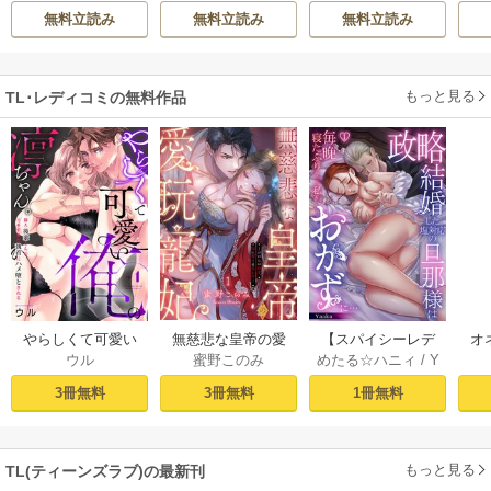
ラの顔は、私泣か
べてを奪い尽くし
囲
無料立読み
無料立読み
無料立読み
せの飢えた暴君《Pi
たい。【コミック
と
nkcherie》
ス版/電子限定描き
下ろし漫画付き】
もっと見る
TL･レディコミの無料作品
やらしくて可愛い
無慈悲な皇帝の愛
【スパイシーレデ
オ
ウル
蜜野このみ
めたる☆ハニィ
/
Y
俺の凛ちゃん。～
玩寵妃―おわらぬ
ィ】政略結婚した
毎
aaka
隣人後輩くんのイ
快楽、閨に響くは
塩対応の旦那様は
す
3冊無料
3冊無料
1冊無料
キすぎた執着にハ
乱れ声― 1巻
毎晩寝たふりをし
まけ
メ堕とされる～ 1巻
た私をおかずに…
(1)
もっと見る
TL(ティーンズラブ)の最新刊