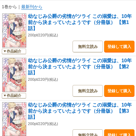
10年分の溺愛が止まらないシンデレラストーリー♪
1巻から
｜
最新刊から
幼なじみ公爵の劣情がツライ この溺愛は、10年
※この作品は「無敵恋愛S*girl Anette Vol.98」に収録されております。重複
前から決まっていたようです（分冊版） 【第1
購入にご注意下さい。
話】
200pt/220円(税込)
無料立読み
登録して購入
作品紹介
幼なじみ公爵の劣情がツライ この溺愛は、10年
前から決まっていたようです（分冊版） 【第2
話】
200pt/220円(税込)
無料立読み
登録して購入
作品紹介
幼なじみ公爵の劣情がツライ この溺愛は、10年
前から決まっていたようです（分冊版） 【第3
話】
200pt/220円(税込)
無料立読み
登録して購入