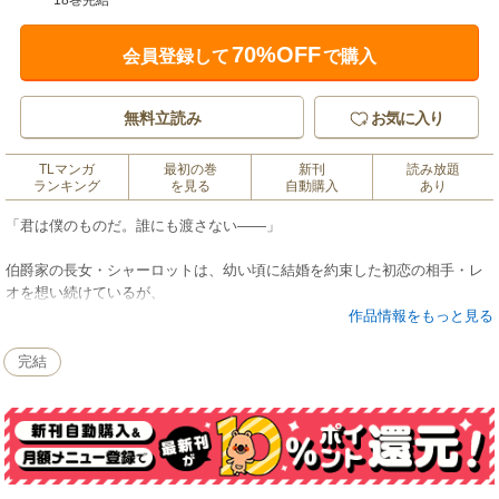
18巻完結
70%OFF
会員登録して
で購入
無料立読み
お気に入り
TLマンガ
最初の巻
新刊
読み放題
ランキング
を見る
自動購入
あり
「君は僕のものだ。誰にも渡さない――」
伯爵家の長女・シャーロットは、幼い頃に結婚を約束した初恋の相手・レ
オを想い続けているが、
国一の権力を持つ公爵家の若き当主となった彼とは分不相応…。
作品情報をもっと見る
更に、意地悪な継母に負わされた背中の火傷のせいで、
レオとの恋はもちろん、結婚も諦めて静かに暮らしていた。
完結
しかしある日、突然継母から縁談を言いつけられる。
相手の男は年もかなり上で女たらしで有名だが、
シャーロットの家にとっては事業拡大のための政略結婚で……？
【不遇なキズモノ令嬢】×【執着系幼なじみ公爵】