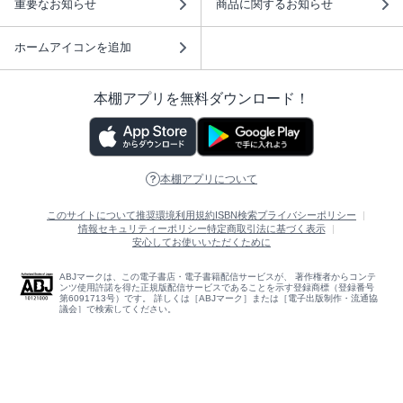
重要なお知らせ
商品に関するお知らせ
ホームアイコンを追加
本棚アプリを無料ダウンロード！
本棚アプリについて
このサイトについて
推奨環境
利用規約
ISBN検索
プライバシーポリシー
情報セキュリティーポリシー
特定商取引法に基づく表示
安心してお使いいただくために
ABJマークは、この電子書店・電子書籍配信サービスが、 著作権者からコンテ
ンツ使用許諾を得た正規版配信サービスであることを示す登録商標（登録番号
第6091713号）です。 詳しくは［ABJマーク］または［電子出版制作・流通協
議会］で検索してください。
(C)NTTソルマーレ