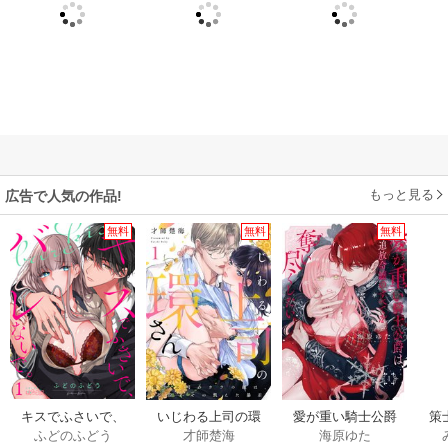
もっと見る
広告で人気の作品!
無料
無料
無料
キスでふさいで、
いじわる上司の環
愛が重い騎士公爵
策
ふどのふどう
才師楚海
海原ゆた
バレないで。
さん 憧れ上司のウ
は、追放令嬢のす
欲