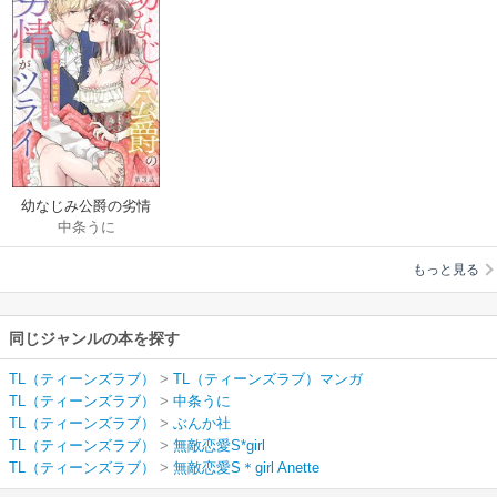
幼なじみ公爵の劣情
中条うに
がツライ この溺愛
は、10年前から決ま
もっと見る
っていたようです
（分冊版）
同じジャンルの本を探す
TL（ティーンズラブ）
>
TL（ティーンズラブ）マンガ
TL（ティーンズラブ）
>
中条うに
TL（ティーンズラブ）
>
ぶんか社
TL（ティーンズラブ）
>
無敵恋愛S*girl
TL（ティーンズラブ）
>
無敵恋愛S＊girl Anette