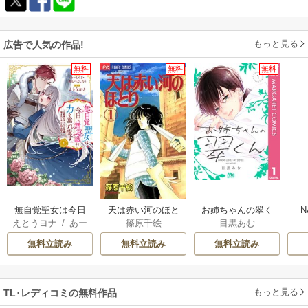
もっと見る
広告で人気の作品!
無料
無料
無料
無自覚聖女は今日
天は赤い河のほと
お姉ちゃんの翠く
N
えとうヨナ
/
あー
篠原千絵
目黒あむ
も無意識に力を垂
り
ん
もんど
/
あんべよ
れ流す ～公爵家
無料立読み
無料立読み
無料立読み
しろう
の落ちこぼれ令
嬢、嫁ぎ先で幸せ
を掴み取る～
もっと見る
TL･レディコミの無料作品