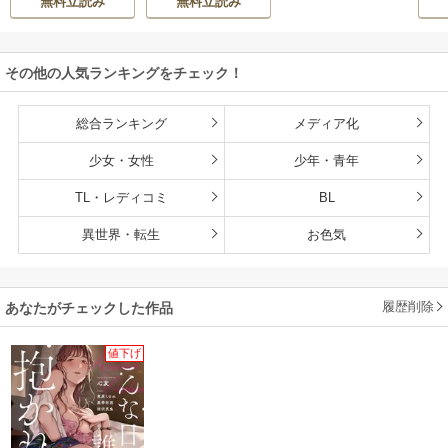
無料立読み
無料立読み
ロ】
命
その他の人気ランキングをチェック！
総合ランキング
メディア化
少女・女性
少年・青年
TL・レディコミ
BL
異世界・転生
お色気
履歴削除
あなたがチェックした作品
値下げ