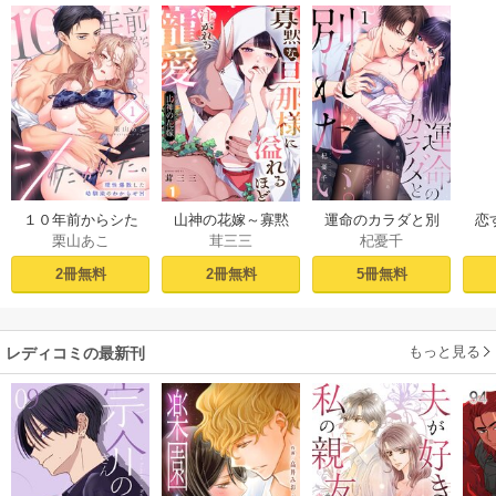
１０年前からシた
山神の花嫁～寡黙
運命のカラダと別
恋
栗山あこ
茸三三
杞憂千
かった。～理性爆
な旦那様に溢れる
れたい。～思い出
たち
散した幼馴染のわ
ほど注がれる寵愛
したくなかった、
2冊無料
2冊無料
5冊無料
からせＨ（１）
～【TL版】 1巻
元カレとのズブズ
ブH（1）
もっと見る
レディコミの最新刊