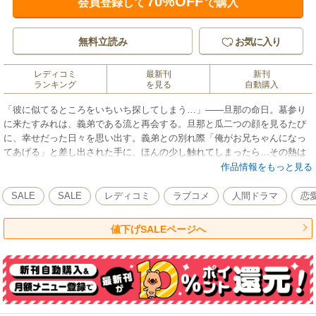
70%OFF
会員登録して
で購入
無料立読み
お気に入り
レディコミ
最新刊
新刊
ランキング
を見る
自動購入
「彼に似てるところをいちいち探してしまう…」――旦那の命日。墓参り
に来たすみれは、義弟である流と再会する。旦那と瓜二つの顔を見るたび
に、幸せだった日々を思い出す。義弟との別れ際「俺がお兄ちゃんになっ
てあげる」と差し出された手に、ほんの少し触れてしまったら…その熱は
止まらず、2人は一夜を過ごし―― その他『地元のツレ』『居酒屋のカ
作品情報をもっと見る
レ』、ワンナイトラブの切なさと刺激が詰まったアンソロジー！
SALE
SALE
レディコミ
ラブコメ
人間ドラマ
恋
値下げSALEページへ