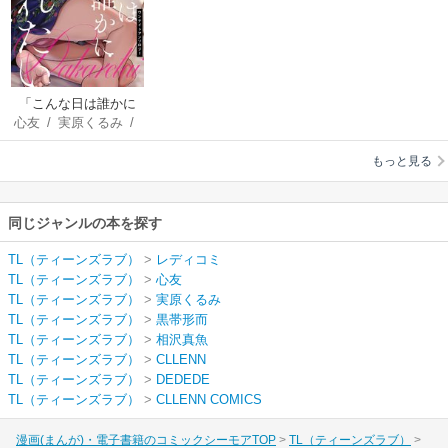
「こんな日は誰かに
心友
/
実原くるみ
/
抱かれたい」ワンナ
黒帯形而
/
相沢真魚
イトアンソロジー
もっと見る
同じジャンルの本を探す
TL（ティーンズラブ）
>
レディコミ
TL（ティーンズラブ）
>
心友
TL（ティーンズラブ）
>
実原くるみ
TL（ティーンズラブ）
>
黒帯形而
TL（ティーンズラブ）
>
相沢真魚
TL（ティーンズラブ）
>
CLLENN
TL（ティーンズラブ）
>
DEDEDE
TL（ティーンズラブ）
>
CLLENN COMICS
漫画(まんが)・電子書籍のコミックシーモアTOP
TL（ティーンズラブ）