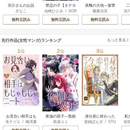
宗介さんのお話
禁忌の子【タテヨ
美醜の大地～復讐
きなこ
仙崎ひとみ
/
SOR
藤森治見
清
ミ】
のために顔を捨て
は
AJIMA
さ
た女～（分冊版）
無料立読み
無料立読み
無料立読み
もっと見る
先行作品(女性マンガ)ランキング
1
2
3
位
位
位
お見合い相手はも
夜伽の双子―贄姫
身分差に終わった
私
滝チヅエ
/
梅澤夏
島袋ユミ
渡鍋ぽんず
/
STU
奈
じゃもじゃニート
は二人の王子に愛
恋を、今さらです
せ
子（エブリスタ）
DIO ZOON
される―【マイク
が。
し