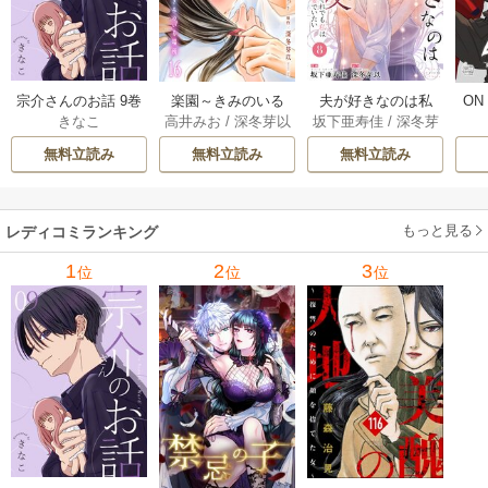
宗介さんのお話 9巻
楽園～きみのいる
夫が好きなのは私
ON
きなこ
高井みお
/
深冬芽以
坂下亜寿佳
/
深冬芽
場所～ 16巻
の親友～それでも
場
以
私は妻でいたい～ 8
に囚
無料立読み
無料立読み
無料立読み
巻
もっと見る
レディコミランキング
1
2
3
位
位
位