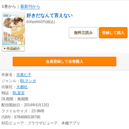
1巻から
｜
最新刊から
好きだなんて言えない
600pt/660円(税込)
無料立読み
登録して購入
作品紹介
会員登録して全巻購入
作家名：
宗真仁子
ジャンル：
BLマンガ
出版社：
大都社
雑誌：
BL宣言
DL期限：無期限
配信開始日：2014年6月13日
ファイルサイズ：23.9MB
ISBN：9784886538796
対応ビューア：ブラウザビューア、本棚アプリ