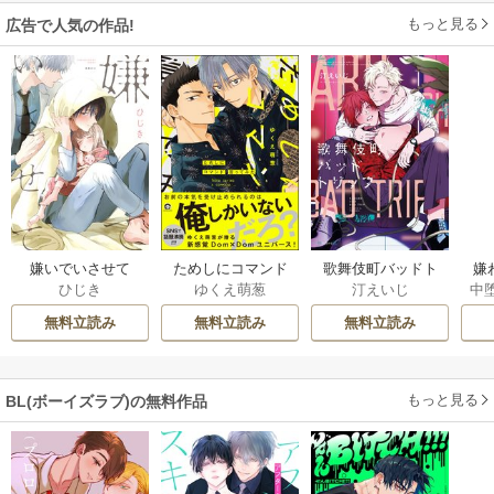
もっと見る
広告で人気の作品!
嫌いでいさせて
ためしにコマンド
歌舞伎町バッドト
嫌
ひじき
ゆくえ萌葱
汀えいじ
中
言ってみた
リップ
は
無料立読み
無料立読み
無料立読み
もっと見る
BL(ボーイズラブ)の無料作品