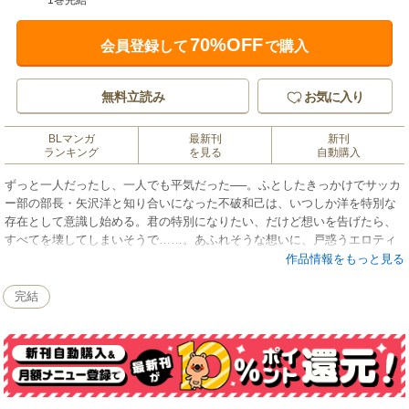
1巻完結
70%OFF
会員登録して
で購入
無料立読み
お気に入り
BLマンガ
最新刊
新刊
ランキング
を見る
自動購入
ずっと一人だったし、一人でも平気だった──。ふとしたきっかけでサッカ
ー部の部長・矢沢洋と知り合いになった不破和己は、いつしか洋を特別な
存在として意識し始める。君の特別になりたい、だけど想いを告げたら、
すべてを壊してしまいそうで……。あふれそうな想いに、戸惑うエロティ
ックBL短編集。
作品情報をもっと見る
完結