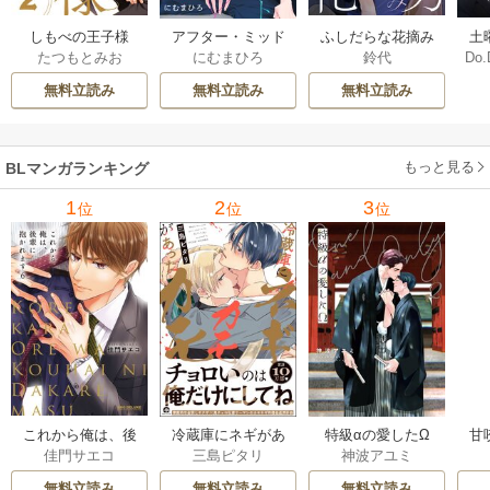
しもべの王子様
ふしだらな花摘み
アフター・ミッド
土
たつもとみお
鈴代
にむまひろ
Do.
【描き下ろしおま
男 20巻
ナイト・スキン
上
け付き特装版】 2巻
［ばら売り］ 42巻
な
無料立読み
無料立読み
無料立読み
もっと見る
BLマンガランキング
1
2
3
位
位
位
これから俺は、後
冷蔵庫にネギがあ
特級αの愛したΩ
甘
佳門サエコ
三島ピタリ
神波アユミ
輩に抱かれます
ったカモ
無料立読み
無料立読み
無料立読み