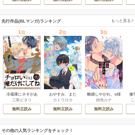
もっと見る
先行作品(BLマンガ)ランキング
1
2
3
位
位
位
冷蔵庫にネギがあ
おやすみ、また
離婚しやがれ、α様
修
三島ピタリ
カトウロカ
紺色ルナ
こ
ったカモ
ね。ましろくん。
な
【電子限定漫画付
無料立読み
無料立読み
無料立読み
き】
その他の人気ランキングをチェック！