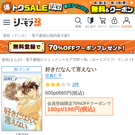
検索
はじめて
カート
ログイン
会員登録
漫画（マンガ）・電子書籍が国内最大級!!
漫画(まんが)・電子書籍のコミックシーモアTOP
BL（ボーイズラブ）マンガ
好きだなんて言えない
BLマンガ
宗真仁子
3件
600pt/660円(税込)
会員登録限定70%OFFクーポンで
180pt/198円(税込)