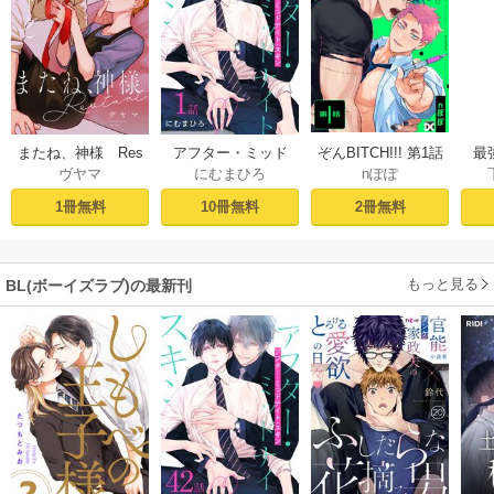
ぞんBITCH!!! 第1話
最
またね、神様 Res
アフター・ミッド
nぽぽ
ヴヤマ
にむまひろ
し
tart［ばら売り］
ナイト・スキン
ー
プロローグ
［ばら売り］ 第1話
2冊無料
1冊無料
10冊無料
もっと見る
BL(ボーイズラブ)の最新刊