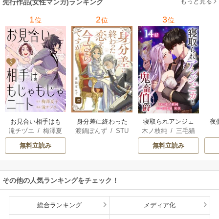
もっと見る
先行作品(女性マンガ)ランキング
1
2
3
位
位
位
お見合い相手はも
身分差に終わった
夜
寝取られアンジェ
滝チヅエ
/
梅澤夏
渡鍋ぽんず
/
STU
木ノ枝純
/
三毛猫
じゃもじゃニート
恋を、今さらです
は
ニカと鬼畜伯爵
子（エブリスタ）
DIO ZOON
寅次
が。
さ
［ばら売り］
無料立読み
無料立読み
その他の人気ランキングをチェック！
総合ランキング
メディア化