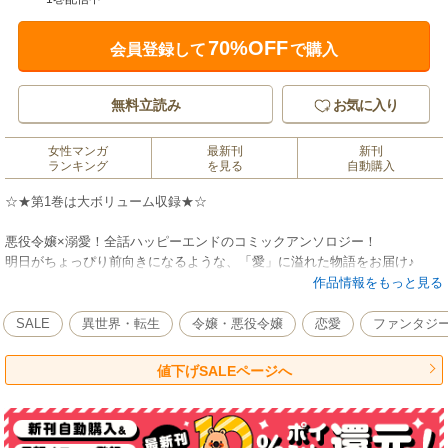
70%OFF
会員登録して
で購入
無料立読み
お気に入り
女性マンガ
最新刊
新刊
ランキング
を見る
自動購入
☆★第1巻は大ボリューム収録★☆
悪役令嬢×溺愛！全話ハッピーエンドのコミックアンソロジー！
明日がちょっぴり前向きになるような、「愛」に溢れた物語をお届け♪
作品情報をもっと見る
【収録作品】
表紙イラスト：可可
SALE
異世界・転生
令嬢・悪役令嬢
恋愛
ファンタジ
『悪役令嬢は冷徹侯爵に偽りの愛を望む』漫画：ふめ～/原案：A-WAGON
編集部
値下げSALEページへ
『まるで"悪役令嬢"の私が、王太子に溺愛されていたなんて』漫画：綾森
美々
『悪役令嬢のはずが根暗公爵にキラキラ笑顔を向けられています!?』作
画：レシク/原作：A-WAGON編集部