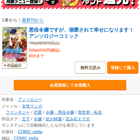
『不遇の悪女に誓いのキスを』漫画：猫目トーチカ/原案：A-WAGON編集
部
『氷の薔薇と呼ばれる悪役令嬢ですが、王子に溺愛されています』漫画：
1巻から
｜
最新刊から
トレミー/原作：A-WAGON編集部
悪役令嬢ですが、溺愛されて幸せになります！
アンソロジーコミック
780pt/858円(税込)
500pt/550円(税込)
8/16まで
作品紹介
無料立読み
登録して購入
会員登録して全巻購入
作家名：
アンソロジー
ジャンル：
女性マンガ
ファンタジー
/
恋愛
/
令嬢・悪役令嬢
/
異世界・転生
作品タグ：
王子
/
令嬢
/
絵が綺麗
/
読み応え十分
※システムにて自動抽出したものを表示しています
出版社：
COMIC stella
雑誌：
COMIC stella