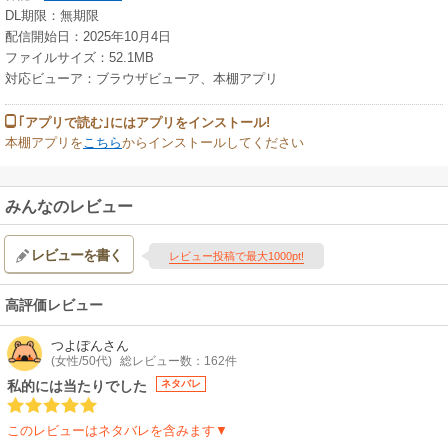
DL期限：無期限
配信開始日：2025年10月4日
ファイルサイズ：52.1MB
対応ビューア：ブラウザビューア、本棚アプリ
｢アプリで読む｣にはアプリをインストール!
本棚アプリを
こちら
からインストールしてください
みんなのレビュー
レビューを書く
レビュー投稿で最大1000pt!
高評価レビュー
つよぽん
さん
(女性/50代)
総レビュー数：162件
私的には当たりでした
ネタバレ
このレビューはネタバレを含みます▼