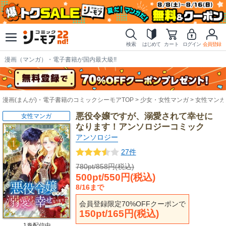
検索
はじめて
カート
ログイン
会員登録
漫画（マンガ）・電子書籍が国内最大級!!
漫画(まんが)・電子書籍のコミックシーモアTOP
少女・女性マンガ
女性マンガ
悪役令嬢ですが、溺愛されて幸せに
女性マンガ
なります！アンソロジーコミック
アンソロジー
27件
780pt/858円(税込)
500pt/550円(税込)
8/16まで
会員登録限定70%OFFクーポンで
150pt/165円(税込)
1巻配信中