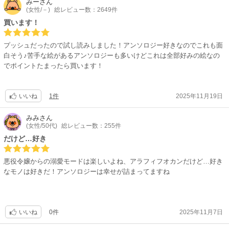
みー
さん
(女性/－)
総レビュー数：2649件
買います！
プッシュだったので試し読みしました！アンソロジー好きなのでこれも面
白そう♪苦手な絵があるアンソロジーも多いけどこれは全部好みの絵なの
でポイントたまったら買います！
1件
2025年11月19日
いいね
みみ
さん
(女性/50代)
総レビュー数：255件
だけど…好き
悪役令嬢からの溺愛モードは楽しいよね、アラフィフオカンだけど…好き
なモノは好きだ！アンソロジーは幸せが詰まってますね
0件
2025年11月7日
いいね